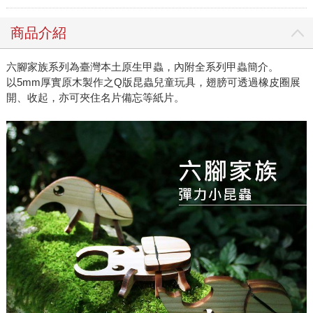
商品介紹
六腳家族系列為臺灣本土原生甲蟲，內附全系列甲蟲簡介。
以5mm厚實原木製作之Q版昆蟲兒童玩具，翅膀可透過橡皮圈展
開、收起，亦可夾住名片備忘等紙片。