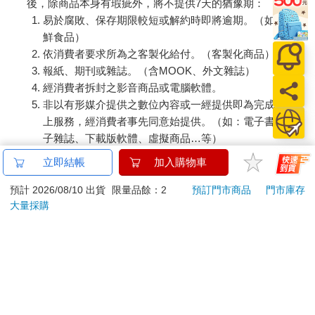
後，除商品本身有瑕疵外，將不提供7天的猶豫期：
易於腐敗、保存期限較短或解約時即將逾期。（如：生
鮮食品）
依消費者要求所為之客製化給付。（客製化商品）
報紙、期刊或雜誌。（含MOOK、外文雜誌）
經消費者拆封之影音商品或電腦軟體。
非以有形媒介提供之數位內容或一經提供即為完成之線
上服務，經消費者事先同意始提供。（如：電子書、電
子雜誌、下載版軟體、虛擬商品…等）
已拆封之個人衛生用品。（如：內衣褲、刮鬍刀、除毛
立即結帳
加入購物車
刀…等）
若非上列種類商品，均享有到貨7天的猶豫期（含例假
預計 2026/08/10 出貨
限量品餘：2
預訂門市商品
門市庫存
大量採購
日）。
辦理退換貨時，商品（組合商品恕無法接受單獨退貨）必須
是您收到商品時的原始狀態（包含商品本體、配件、贈品、
保證書、所有附隨資料文件及原廠內外包裝…等），請勿直
接使用原廠包裝寄送，或於原廠包裝上黏貼紙張或書寫文
字。
退回商品若無法回復原狀，將請您負擔回復原狀所需費用，