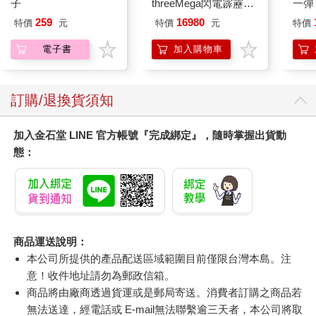
子
threeMega閃電霹靂車
一彈 
VA Hi-SPEC UNITED
Pal
259
16980
特價
元
特價
元
特價
阿斯拉 G.S.X RS
盒）
SIREN 黑色限定
電子書
加入購物車
訂購/退換貨須知
加入金石堂 LINE 官方帳號『完成綁定』，隨時掌握出貨動
態：
商品運送說明：
本公司所提供的產品配送區域範圍目前僅限台灣本島。注
意！收件地址請勿為郵政信箱。
商品將由廠商透過貨運或是郵局寄送。消費者訂購之商品若
無法送達，經電話或 E-mail無法聯繫逾三天者，本公司將取