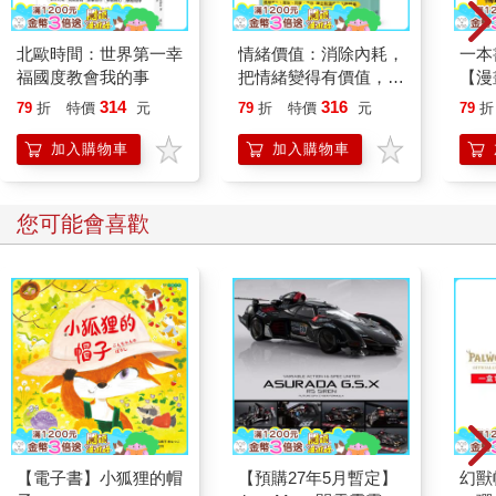
北歐時間：世界第一幸
情緒價值：消除內耗，
一本
福國度教會我的事
把情緒變得有價值，跟
【漫
誰都能自在相處
行動
314
316
79
折
特價
元
79
折
特價
元
79
折
開關
「行
加入購物車
加入購物車
學方
您可能會喜歡
【電子書】小狐狸的帽
【預購27年5月暫定】
幻獸