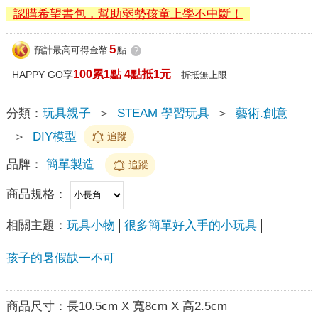
認購希望書包，幫助弱勢孩童上學不中斷！
5
預計最高可得金幣
點
?
100累1點 4點抵1元
HAPPY GO享
折抵無上限
分類：
玩具親子
＞
STEAM 學習玩具
＞
藝術.創意
＞
DIY模型
追蹤
品牌：
簡單製造
追蹤
商品規格：
相關主題：
玩具小物
很多簡單好入手的小玩具
孩子的暑假缺一不可
商品尺寸：
長10.5cm X 寬8cm X 高2.5cm