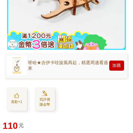
呀哈★吉伊卡哇旋風再起，精選周邊看過
加購
來
寫評價
喜歡+1
賺金幣
110
元