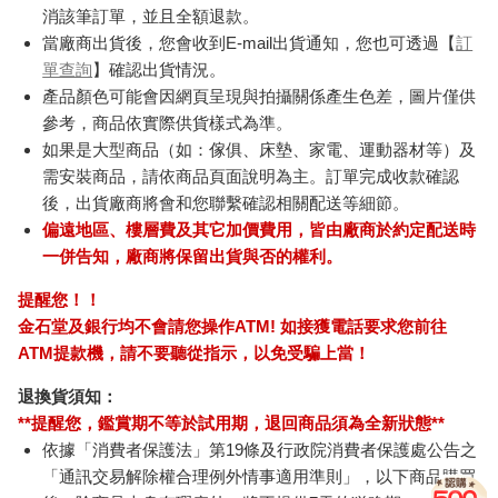
消該筆訂單，並且全額退款。
當廠商出貨後，您會收到E-mail出貨通知，您也可透過【
訂
單查詢
】確認出貨情況。
產品顏色可能會因網頁呈現與拍攝關係產生色差，圖片僅供
參考，商品依實際供貨樣式為準。
如果是大型商品（如：傢俱、床墊、家電、運動器材等）及
需安裝商品，請依商品頁面說明為主。訂單完成收款確認
後，出貨廠商將會和您聯繫確認相關配送等細節。
偏遠地區、樓層費及其它加價費用，皆由廠商於約定配送時
一併告知，廠商將保留出貨與否的權利。
提醒您！！
金石堂及銀行均不會請您操作ATM! 如接獲電話要求您前往
ATM提款機，請不要聽從指示，以免受騙上當！
退換貨須知：
**提醒您，鑑賞期不等於試用期，退回商品須為全新狀態**
依據「消費者保護法」第19條及行政院消費者保護處公告之
「通訊交易解除權合理例外情事適用準則」，以下商品購買