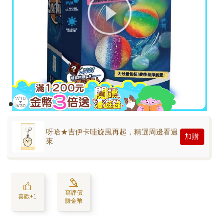
呀哈★吉伊卡哇旋風再起，精選周邊看過
加購
來
寫評價
喜歡+1
賺金幣