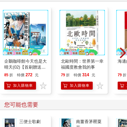
企鵝咖啡館今天也是大
北歐時間：世界第一幸
海邊
晴天(02)【首刷贈送
福國度教會我的事
「謹賀新年」收藏卡】
272
314
85
折
特價
元
79
折
特價
元
79
折
加入購物車
加入購物車
您可能也需要
三便士歌劇
南薑香茅罌粟