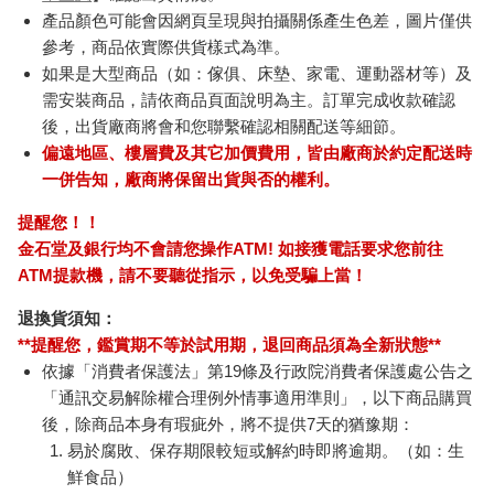
產品顏色可能會因網頁呈現與拍攝關係產生色差，圖片僅供
參考，商品依實際供貨樣式為準。
如果是大型商品（如：傢俱、床墊、家電、運動器材等）及
需安裝商品，請依商品頁面說明為主。訂單完成收款確認
後，出貨廠商將會和您聯繫確認相關配送等細節。
偏遠地區、樓層費及其它加價費用，皆由廠商於約定配送時
一併告知，廠商將保留出貨與否的權利。
提醒您！！
金石堂及銀行均不會請您操作ATM! 如接獲電話要求您前往
ATM提款機，請不要聽從指示，以免受騙上當！
退換貨須知：
**提醒您，鑑賞期不等於試用期，退回商品須為全新狀態**
依據「消費者保護法」第19條及行政院消費者保護處公告之
「通訊交易解除權合理例外情事適用準則」，以下商品購買
後，除商品本身有瑕疵外，將不提供7天的猶豫期：
易於腐敗、保存期限較短或解約時即將逾期。（如：生
鮮食品）