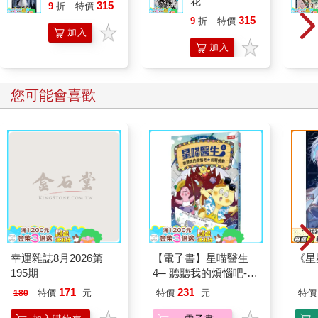
花
315
9
折
特價
元
315
9
折
特價
元
加入
加入
購物
購物
車
車
您可能會喜歡
幸運雜誌8月2026第
【電子書】星喵醫生
《星
195期
4─ 聽聽我的煩惱吧-假
期挑戰
171
231
特價
元
特價
元
特價
180