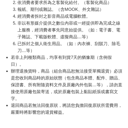
依消費者要求所為之客製化給付。（客製化商品）
報紙、期刊或雜誌。（含MOOK、外文雜誌）
經消費者拆封之影音商品或電腦軟體。
非以有形媒介提供之數位內容或一經提供即為完成之線
上服務，經消費者事先同意始提供。（如：電子書、電
子雜誌、下載版軟體、虛擬商品…等）
已拆封之個人衛生用品。（如：內衣褲、刮鬍刀、除毛
刀…等）
若非上列種類商品，均享有到貨7天的猶豫期（含例假
日）。
辦理退換貨時，商品（組合商品恕無法接受單獨退貨）必須
是您收到商品時的原始狀態（包含商品本體、配件、贈品、
保證書、所有附隨資料文件及原廠內外包裝…等），請勿直
接使用原廠包裝寄送，或於原廠包裝上黏貼紙張或書寫文
字。
退回商品若無法回復原狀，將請您負擔回復原狀所需費用，
嚴重時將影響您的退貨權益。