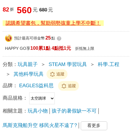
560
82
折
元
680
元
認購希望書包，幫助弱勢孩童上學不中斷！
25
預計最高可得金幣
點
?
100累1點 4點抵1元
HAPPY GO享
折抵無上限
分類：
玩具親子
＞
STEAM 學習玩具
＞
科學.工程
＞
其他科學玩具
追蹤
品牌：
EAGLES益科思
追蹤
商品規格：
相關主題：
玩具小物
孩子的暑假缺一不可
馬斯克飛船升空 移民火星不遠了?
看更多