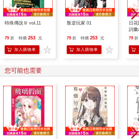
特殊傳說Ⅲ vol.11
叛逆玩家 01
日花
詞彙
253
253
79
折
特價
元
79
折
特價
元
79
折
加入購物車
加入購物車
您可能也需要