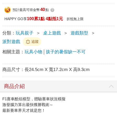
40
預計最高可得金幣
點
?
100累1點 4點抵1元
HAPPY GO享
折抵無上限
分類：
玩具親子
＞
桌上遊戲
＞
遊戲類型
＞
派對遊戲
追蹤
相關主題：
玩具小物
孩子的暑假缺一不可
商品尺寸：
長24.5cm X 寬17.2cm X 高9.3cm
商品介紹
F1賽車酷炫模型，體驗賽車狀況模擬
激發腦力算出最快獲勝戰術～
最新賽車界天才就是您！