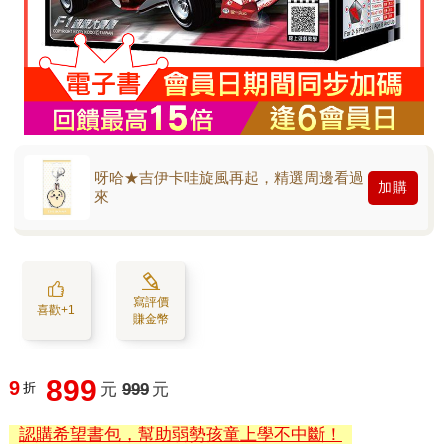
呀哈★吉伊卡哇旋風再起，精選周邊看過
加購
來
寫評價
喜歡+1
賺金幣
899
9
折
元
999
元
認購希望書包，幫助弱勢孩童上學不中斷！