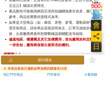
單查詢
】確認出貨情況。
產品顏色可能會因網頁呈現與拍攝關係產生色差，圖片僅供
參考，商品依實際供貨樣式為準。
如果是大型商品（如：傢俱、床墊、家電、運動器材等）及
會
需安裝商品，請依商品頁面說明為主。訂單完成收款確認
後，出貨廠商將會和您聯繫確認相關配送等細節。
員
偏遠地區、樓層費及其它加價費用，皆由廠商於約定配送時
日
一併告知，廠商將保留出貨與否的權利。
提醒您！！
金石堂及銀行均不會請您操作ATM! 如接獲電話要求您前往
貨到通知
ATM提款機，請不要聽從指示，以免受騙上當！
※ 本商品會員日滿額金幣加碼回饋最高15倍
退換貨須知：
預訂門市商品
門市庫存
大量採購
**提醒您，鑑賞期不等於試用期，退回商品須為全新狀態**
依據「消費者保護法」第19條及行政院消費者保護處公告之
「通訊交易解除權合理例外情事適用準則」，以下商品購買
後，除商品本身有瑕疵外，將不提供7天的猶豫期：
易於腐敗、保存期限較短或解約時即將逾期。（如：生