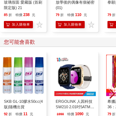
玻璃假面 愛藏版 (首刷
放學後的偶像有個祕密
拳願
限定版) 21
(01)
238
110
85
折
特價
元
79
折
特價
元
79
折
加入購物車
加入購物車
您可能會喜歡
SKB GL-10膠水50cc(4
ERGOLINK 人因科技
希臘
版)隨機出貨
SW210 2.01吋5ATM游
36
泳心率血氧藍牙通話腕
11
1090
92
折
特價
元
特價
元
79
折
1990