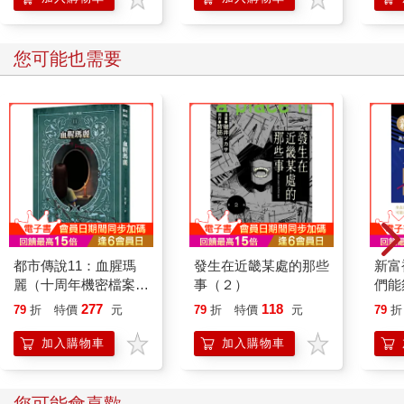
您可能也需要
都市傳說11：血腥瑪
發生在近畿某處的那些
新富
麗（十周年機密檔案限
事（２）
們能
量典藏版）
億萬
277
118
79
折
特價
元
79
折
特價
元
79
折
加入購物車
加入購物車