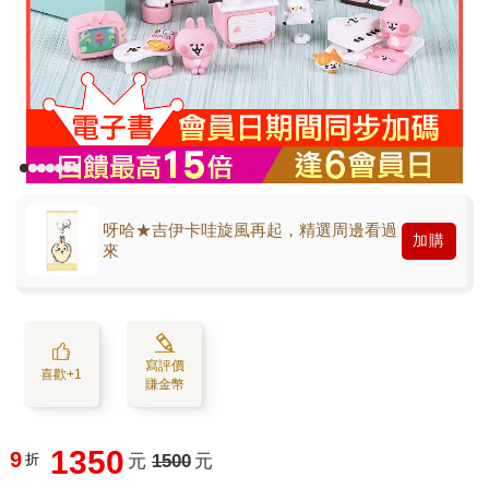
呀哈★吉伊卡哇旋風再起，精選周邊看過
加購
來
寫評價
喜歡+1
賺金幣
1350
9
折
元
1500
元