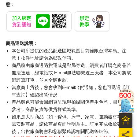
態：
商品運送說明：
本公司所提供的產品配送區域範圍目前僅限台灣本島。注
意！收件地址請勿為郵政信箱。
商品將由廠商透過貨運或是郵局寄送。消費者訂購之商品若
無法送達，經電話或 E-mail無法聯繫逾三天者，本公司將取
消該筆訂單，並且全額退款。
當廠商出貨後，您會收到E-mail出貨通知，您也可透過【
訂
單查詢
】確認出貨情況。
產品顏色可能會因網頁呈現與拍攝關係產生色差，圖片僅供
參考，商品依實際供貨樣式為準。
如果是大型商品（如：傢俱、床墊、家電、運動器材等）及
會
需安裝商品，請依商品頁面說明為主。訂單完成收款確認
後，出貨廠商將會和您聯繫確認相關配送等細節。
員