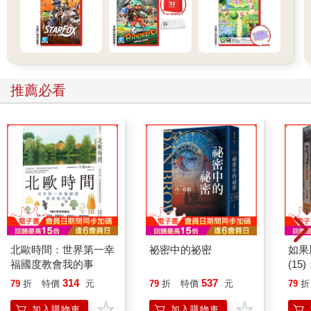
推薦必看
北歐時間：世界第一幸
祕密中的祕密
如果
福國度教會我的事
(1
貓漫
314
537
79
折
特價
元
79
折
特價
元
79
折
加入購物車
加入購物車