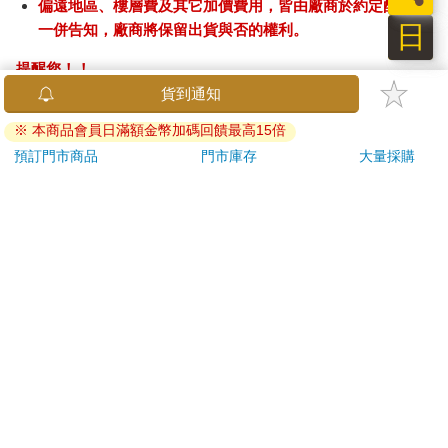
偏遠地區、樓層費及其它加價費用，皆由廠商於約定配送時
日
一併告知，廠商將保留出貨與否的權利。
提醒您！！
金石堂及銀行均不會請您操作ATM! 如接獲電話要求您前往
ATM提款機，請不要聽從指示，以免受騙上當！
退換貨須知：
**提醒您，鑑賞期不等於試用期，退回商品須為全新狀態**
依據「消費者保護法」第19條及行政院消費者保護處公告之
「通訊交易解除權合理例外情事適用準則」，以下商品購買
後，除商品本身有瑕疵外，將不提供7天的猶豫期：
易於腐敗、保存期限較短或解約時即將逾期。（如：生
鮮食品）
依消費者要求所為之客製化給付。（客製化商品）
報紙、期刊或雜誌。（含MOOK、外文雜誌）
經消費者拆封之影音商品或電腦軟體。
非以有形媒介提供之數位內容或一經提供即為完成之線
上服務，經消費者事先同意始提供。（如：電子書、電
子雜誌、下載版軟體、虛擬商品…等）