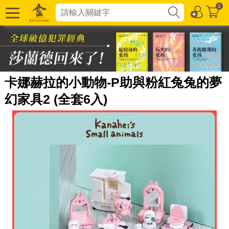
0
卡娜赫拉的小動物-P助與粉紅兔兔的夢
幻家具2 (全套6入)