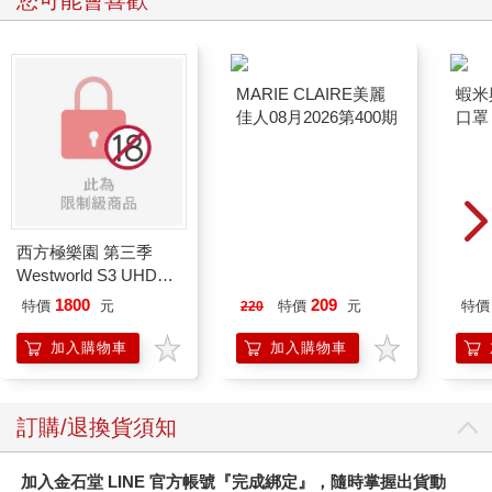
您可能會喜歡
MARIE CLAIRE美麗
蝦米
佳人08月2026第400期
口罩
西方極樂園 第三季
Westworld S3 UHD＋
BD 六碟限定版
1800
209
特價
元
特價
元
特價
220
加入購物車
加入購物車
訂購/退換貨須知
加入金石堂 LINE 官方帳號『完成綁定』，隨時掌握出貨動