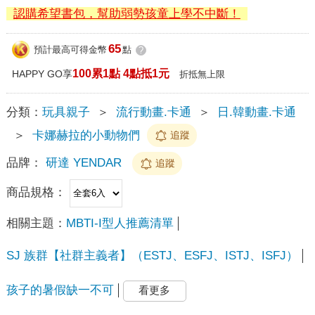
認購希望書包，幫助弱勢孩童上學不中斷！
65
預計最高可得金幣
點
?
100累1點 4點抵1元
HAPPY GO享
折抵無上限
分類：
玩具親子
＞
流行動畫.卡通
＞
日.韓動畫.卡通
＞
卡娜赫拉的小動物們
追蹤
品牌：
研達 YENDAR
追蹤
商品規格：
相關主題：
MBTI-I型人推薦清單
SJ 族群【社群主義者】（ESTJ、ESFJ、ISTJ、ISFJ）
孩子的暑假缺一不可
看更多