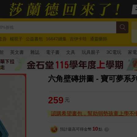
圭吾
楊双子
公益書包
16647續集
吉伊卡哇
通靈藥師
路邊攤新作
馬斯克
玩具總動員5
超慢跑
館
英文書
雜誌
電子書
文具
玩具親子
3C電玩
家
六角壁磚拼圖 - 寶可夢系列 
259
元
認購希望書包，幫助弱勢孩童上學不
10
預計最高可得金幣
點
?