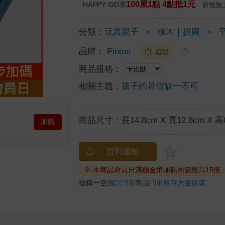
100累1點 4點抵1元
HAPPY GO享
折抵無
分類：
玩具親子
＞
積木｜拼圖
＞
品牌：
Pintoo
追蹤
?
商品規格：
相關主題：
孩子的暑假缺一不可
商品尺寸：
長14.8cm X 寬12.8cm X 高
加購
貨到通知
※ 本商品會員日滿額金幣加碼回饋最高15倍
搶購一空
預訂門市商品
門市庫存
大量採購