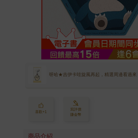
呀哈★吉伊卡哇旋風再起，精選周邊看過來
寫評價
喜歡+1
賺金幣
商品介紹