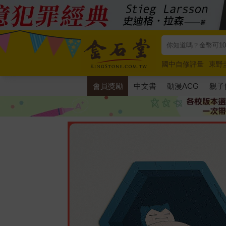
國中自修評量
東野
唯紅花綻放
奧德賽
會員獎勵
中文書
動漫ACG
親子