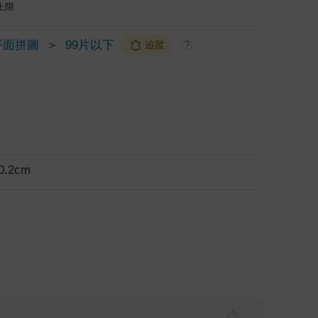
上限
平面拼圖
＞
99片以下
追蹤
?
0.2cm