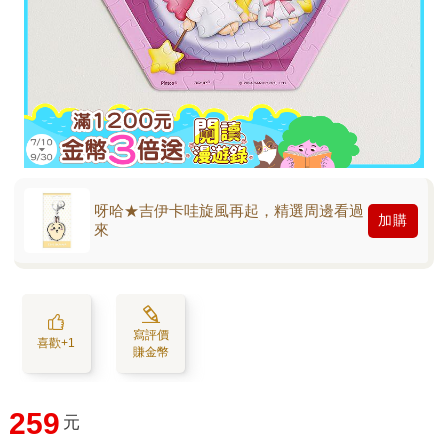
呀哈★吉伊卡哇旋風再起，精選周邊看過
加購
來
寫評價
喜歡+1
賺金幣
259
元