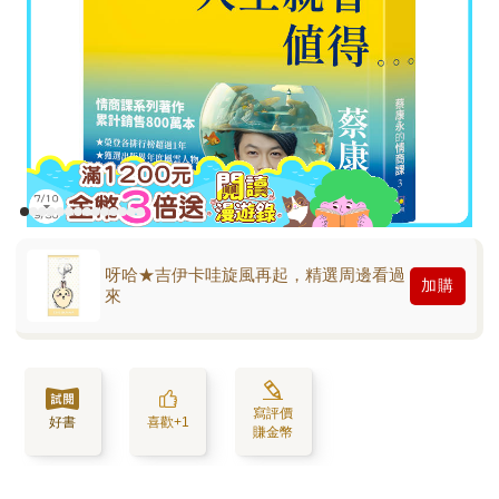
呀哈★吉伊卡哇旋風再起，精選周邊看過
加購
來
寫評價
好書
喜歡+1
賺金幣