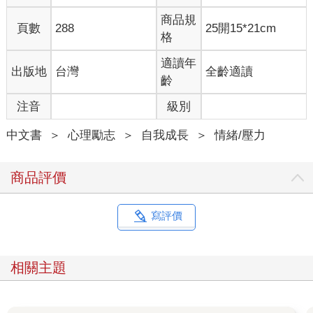
但這道理當然經不起推敲的。考零分有複雜的原因，外遇也有複
商品規
頁數
288
25開15*21cm
雜的原因，但算了，講
格
道理都是講個心安，不然日子過不下去。
相對來說，白娘子講的，比較真實∼
適讀年
出版地
台灣
全齡適讀
你沒做過，你就不知那是什麼滋味。
齡
很多人愛信「因為，所以」，希望情商也能順著這個路子走∼
注音
級別
因為小時候遭遇到了那件事，所以長大以後一直快樂不起來。
因為是在單親家庭長大，所以自己也不敢結婚。
中文書
＞
心理勵志
＞
自我成長
＞
情緒/壓力
因為悲傷，所以哭了。
以上這些「因為，所以」，有時候是真的，但也有很多時候不是
真的。
商品評價
心情當然會產生行為，但反過來，行為也可以產生心情。
✦先去做，然後就會感受到
電影《鐵達尼號》，相戀的二人在船頭相擁，男生對天空大喊：
寫評價
「我就是世界的王！」
他當然不是世界的王，他在相擁的那刻也不是，電影結束的時候
更不是。
相關主題
但站在那樣的船頭上，襯著那樣的天、擁著那樣的愛，誰會不覺
得自己是世界的王？
我們有時候不用特別去等那個狀態，好去做那件事。