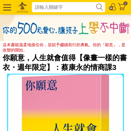
0
這本書能溫柔地接住你，並賦予繼續前行的勇氣。你的『願意』，是
改變的開始。
你願意，人生就會值得【像畫一樣的書
衣・週年限定】：蔡康永的情商課3