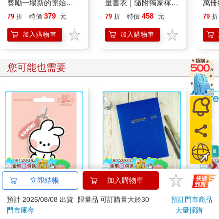
獎勵一場新的開始
量書衣｜隨附獨家禪語
萬冊
glitter grief like the last
籤】：接受自己、包容
379
458
79
折
特價
元
79
折
特價
元
79
折
time you dressed up
他人，SNOOPY史努
for love
比的定心禪智慧
加入購物車
加入購物車
您可能也需要
minini SuperCard名牌
2027-25K線裝支票登
【日
造型悠遊卡-conini【受
記簿-藍
利科
託代銷】
式電
179
290
特價
元
特價
元
62
折
色-1