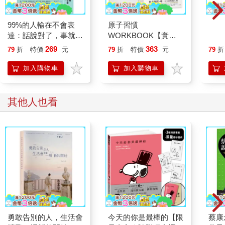
99%的人輸在不會表
原子習慣
用中
達：話說對了，事就成
WORKBOOK【實踐
字篇(
了。公司裡該怎麼說
本‧附練習別冊】
269
363
79
折
特價
元
79
折
特價
元
79
折
話？麻煩就沒了。
加入購物車
加入購物車
其他人也看
勇敢告別的人，生活會
今天的你是最棒的【限
蔡康