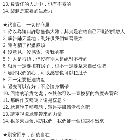
13. 負責任的人之中，也有不累的
14. 樂趣是重要的生產力
★跟自己，一切好商量
1. 你以為隨口許願無傷大雅，其實是在給自己不斷的找敵人
2. 廣告鋪天蓋地，剛好供我們練習眼力
3. 連有腦子都嫌麻煩
4. 沒意見、沒感覺、沒我的事
5. 別人是很煩，但沒有別人是絕對不行的
6. 就算一定要擁有房子，也不一定要拿來自己住吧
7. 容許我們的心，可以感冒也可以拉肚子
8. 不一定要抵達終點
9. 過去可以存好，不必隨身攜帶
10. 回憶的珍貴之處，在於你可以一直換新的角度去看它
11. 那叫作安穩嗎？還是窒息？
12. 就算說了那種話，還是要繼續活很久吧
13. 請重視尷尬能帶來的力量
14. 很多東西會拜訪我們，我們卻一個也認不出來
★別當回事，然後自在