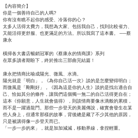
【內容簡介】
你是一個善待自己的人嗎?
你有沒有瞧不起你的感受、冷落你的心？
太多人活得太費力，我想為大家、包括我自己，找到比較省力、
又能活得更舒服、也更滿足的方法。所以我寫了這本書。 ──蔡
康永
橫掃各大書店暢銷冠軍的《蔡康永的情商課》系列
在眾多讀者期盼下，終於推出三部曲完結篇！
康永把情商比喻成陽光、微風、水滴。
陽光就是「明白」，《為你自己活一次》談的是怎麼變得明白；
而微風是「剛剛好」，《因為這是你的人生》談的是找出適合自
己、恰如其分的條件，讓我們這個獨一無二的自己活得更自在；
這本《你願意，人生就會值得》，則談情商要像水滴般的累積，
而不是一躍過龍門。那些一步登天的美麗傳說，確實會發生在某
些人身上，但通常那樣的故事，背後總是藏了不少其他的原因，
只是被講得像一步登天而已。
「一步一步的來」，就是加加減減，移動界線，拿捏輕重。