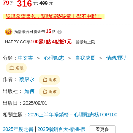
316
79
折
元
400
元
認購希望書包，幫助弱勢孩童上學不中斷！
15
預計最高可得金幣
點
?
100累1點 4點抵1元
HAPPY GO享
折抵無上限
分類：
中文書
＞
心理勵志
＞
自我成長
＞
情緒/壓力
追蹤
作者：
蔡康永
追蹤
出版社：
如何
追蹤
出版日：
2025/09/01
相關主題：
2026上半年暢銷榜－心理勵志榜TOP100
2025年度之書
2025暢銷百大-新書榜
看更多