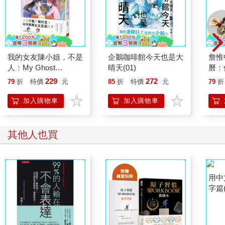
我的女友陳小姐，不是
企鵝咖啡館今天也是大
詹惟
人：My Ghost
晴天(01)
曆：
Girlfriend 2
運、
229
272
79
折
特價
元
85
折
特價
元
79
折
來！
錢五
加入購物車
加入購物車
其他人也買