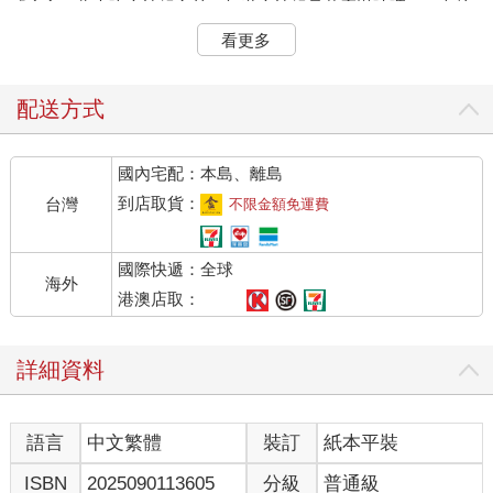
「康永，你未吃麻辣鍋之前，知道麻辣鍋是什麼滋味嗎？」白娘
子問。
看更多
我想了一下，別說是麻辣鍋了，不吃生蠔之前，不知生蠔滋味；
不吃皮蛋之前，不知皮
蛋滋味，每樣東西未吃之前，都不知其滋味呀。
配送方式
「我不可能憑空想像出麻是什麼滋味、辣是什麼滋味、鍋又是什
麼滋味。」我說：「白
國內宅配：本島、離島
娘子，未吃麻辣鍋之前，無從知道其滋味。」
「康永，我不做做看人類，從何而知做人類是什麼滋味呢。」白
到店取貨：
台灣
不限金額免運費
娘子說。
人類喜歡生活有道理。因為有道理才能照章行事，確保自己能好
國際快遞：全球
好活下去。
海外
動物就不會幻想生活有道理，因為其實沒有道理。工蜂出生後就
港澳店取：
一直做工，蝸牛好好走
著就被大象踩扁，這能有什麼道理。
詳細資料
但人類需要道理，不然大伙兒相處不了，她說你的房子是她的，
你說她的丈夫是你的，
這樣怎麼相處得了？只好試著講道理。
語言
中文繁體
裝訂
紙本平裝
所有道理之中，最討人喜歡的是：「因為這樣，所以那樣。」
因為你不念書，所以考了零分。
ISBN
2025090113605
分級
普通級
因為你不愛我，所以我去外遇。