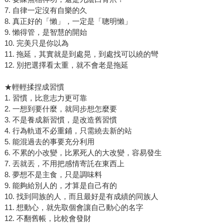
7. 自律一定沒有自樂的久
8. 真正好的「懶」，一定是「聰明懶」
9. 懶得管，是智慧的開始
10. 完美只是你以為
11. 拖延，其實就是到處晃，到處找可以繞的彎
12. 別把選擇看太重，就不會老是拖延
★輕輕揉捏成習慣
1. 習慣，比意志力更可靠
2. 一想到要什麼，就同步想怎麼要
3. 不是養成新習慣，是改造舊習慣
4. 行為軌道不必重鋪，只需繞去新的站
5. 能混過去的事要充分利用
6. 不累的小改變，比累死人的大改變，容易發生
7. 丟就丟，不用把感情寄託在東西上
8. 夢想不是主食，只是調味料
9. 能夠給別人的，才算是自己有的
10. 找到同族的人，而且最好是有成績的同族人
11. 想動心，就先取個會讓自己動心的名字
12. 不翻舊帳，比較會發財