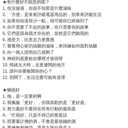
★有什麼好不願意的呢？
1. 你沒做過，你就不知那是什麼滋味
2. 「方便」是拿來評鑑電器用品的，別拿來評鑑生活
3. 如果你知道得少一點，很可能你已經做到了
4. 你不需要了不起的故事，你只需要你的故事
5. 它們是因為我才存在的，當然是它們聽我的
6. 感受力，比意志力更實惠
7. 嘗嘗用心卻仍搞砸的滋味，來排練如何面對搞砸
8. 向一個人證明自己就夠了
9. 神經到底要粗在哪裡才值得呀
10. 情緒太大時，去更遼闊的地方
11. 誰叫你要敞開你的心？
12. 別鬧了，生活怎麼可能有道理
★懶很好
1. 拖，是一定要的啊
2. 我佩服「更好」，但我喜歡的是「更好過」
3. 努力最好不要排在所有行動的最前面
4. 「忙很好」只是不得已的客套話
5. 照重量計價的酒，不會是最值錢的酒
6. 要練無相神功，還是九陰白骨爪？