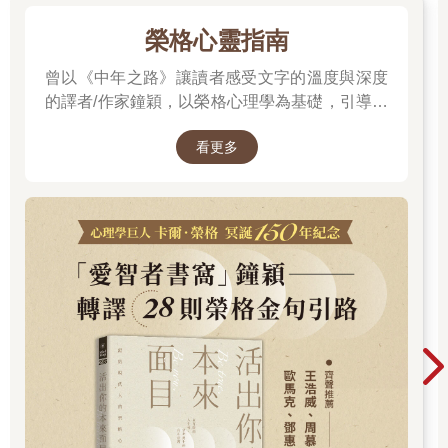
可以反過來：我們去做那件事，然後我們就會有那個狀態。
先笑，然後感到快樂。
榮格心靈指南
先搬重物，然後感到有力量。
曾以《中年之路》讓讀者感受文字的溫度與深度
先用力的活，然後愛自己的人生。
的譯者/作家鐘穎，以榮格心理學為基礎，引導你
我聽說白蛇後來鬥法輸了，被壓在雷峰塔底下，還要靠兒子考了
探索內在衝突與自我認識。在忙碌與外界期待之
個無聊透頂的什麼狀元，才把老媽從塔底救出來。
看更多
間，你是否忘了真正的自己？文字溫柔卻不逃避
拜託，白蛇根本贏到不行好嗎？
現實，每一章都像一面鏡子，映照出你未曾察覺
她照她的目標，當到了人類，嘗到了人類的愛與背叛，轟轟烈烈
的自己……想知道如何開始這段心靈旅程嗎？
的為了愛拚盡全力。再
怎麼精彩的人生，也不過如此了。
白蛇壓在塔底的歲月，應該有哭的時候，有笑的時候，有嘆息的
時候，有眼睛發光、熱
血沸騰的時候。
不會老是要先進入狀況，才帶動我們去做什麼，我們活著，活著
就是會去做這個又做那
個，然後感受那些行為帶給我們的心情。
因為想要成功，而用盡全力的去做事，這是常見的勵志故事。
因為用盡全力的去做事，而感覺到了成功，這是我相信的勵志故
事。