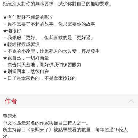
拒絕別人對你的無聊要求，減少你對自己的無聊要求。
★有什麼好不願意的呢？
－你不需要了不起的故事，你只需要你的故事
★懶很好
－我佩服「更好」，但我喜歡的是「更好過」
★輕輕揉捏成習慣
－不累的小改變，比累死人的大改變，容易發生
★跟自己，一切好商量
－廣告鋪天蓋地，剛好供我們練習眼力
★別當回事，然後自在
－日子是拿來過的，不是拿來換錢的
作者
蔡康永
中文地區最知名的作家與節目主持人之一。
所主持節目《康熙來了》被點擊觀看的數量，每年超過15億人
次。