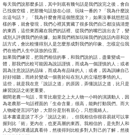
每天我們說那麼多話，其中到底有幾句話是我們說完之後，會自
己找個空檔，把那幾句話放在心頭、玩味一番的？「我為什麼說
出這句話？」「我為什麼會用這個態度說？」如果沒事就想想這
樣的事，就會發現，我們心裡其實藏了很多我們自己都沒搞清楚
的東西，這些東西藏在我們的話裡、從我們的嘴巴說出去了，變
成別人評價我們的依據。如果我們稍加玩味我們的說話內容和說
話方式，會比較懂得別人是怎麼形成對我們的印象、怎樣定位我
們在他們人生中該放的位置。
如果我們練習，把我們相信的事，和我們說的話，盡量變成一
體，那我們比較可能因為說話謹慎，而成為一個謹慎的人；或者
因為注意說話的品味，而成為有品味的人；或者，因為訓練自己
好好傾聽，而終於變成一個善於站在別人的立場想事情的人。
這些，就是我在意「說話之道」的原因，弄懂說話之道，比只是
練習說話之術更重要。
鄉間老農一句話，常常比廟堂之上大人物一小時的演講動人，因
為老農那一句話裡面的「生命含量」很高，能夠打動我們。而大
人物縱使言詞巧妙，大部分是別有居心，只想攏絡人。
這本書還是談了不少「說話之術」，但我相信你很容易就可以掌
握到比「術」更內在，也更高層的東西。我相信的，是先對人和
人之間的溝通認真看待，然後得到比較多對人對己的了解，然後