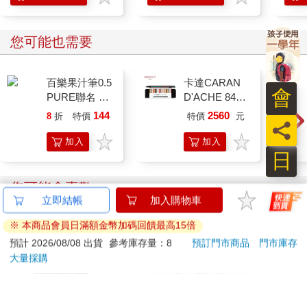
您可能也需要
百樂果汁筆0.5
卡達CARAN
會
PURE聯名 4
D'ACHE 849
色組(限量)
Paul Smith 原
144
2560
8
折
特價
元
特價
元
員
子筆ED.5 條紋
黑
加入
加入
日
購物
購物
車
車
您可能會喜歡