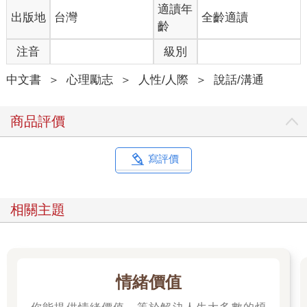
被人家罵了，不可能會毫無怨氣或者毫不痛苦。我被人家罵的時
適讀年
出版地
台灣
全齡適讀
候，還是會恰當地感受到一些沮喪或憤怒。我當然會感受到，可
齡
是不會無限地放大它。
注音
級別
我有一些朋友，會因為一些很糟糕的評價難過一兩天，而我希望
中文書
＞
心理勵志
＞
人性/人際
＞
說話/溝通
我可以讓這個不愉快的情緒困擾我十分鐘或者半小時。這個不愉
快的情緒是一定要有的，不能說別人罵我們，我們一點感覺都沒
有，那樣久了一定出事的。
商品評價
對於糟糕的評價，我不排斥。
寫評價
如果他罵得有道理，我會咬著牙接受，反思自己怎麼做得這麼不
好。
相關主題
如果很多人都罵我，我要知道改進，這是讓我知道改進的最有效
率的方法。
就好比我每次寫書，都要修改很多遍。修改過程中，有時只是塞
幾個字進去，句子就變得通順很多。比如說，我不愛用「總而言
情緒價值
之」這四個字，基於不明原因，我也很少用「並且」。