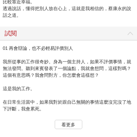
比較靠近幸福。
透過說話，懂得把別人放在心上，這就是我相信的，蔡康永的說
話之道。
試閱
01 再會辯論，也不必輕易評價別人
我所從事的工作很奇妙。身為一個主持人，如果不評價事情，就
無法發問。聽到來賓發表了一個論點，我就會想問，這樣對嗎？
這個有意思嗎？我會問對方，你怎麼會這樣想？
這是我的工作。
在日常生活當中，如果我對於跟自己無關的事情這麼沒完沒了地
下評斷，我會累死。
我看到絕大部分人在網絡上生活的方式，就是這樣的。
看更多
「點讚」這個設計，本身就是邀請你對與你無關的事情進行評