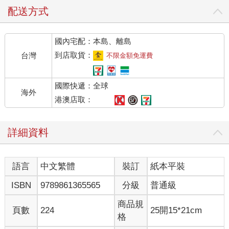
價。就像有人一直邀請你判案子，卻沒有人在乎你判斷的結果是
配送方式
什麼。你一個人，幻想自己是法官一般地審判各種案子，一直宣
判下去，哪怕根本沒有人理你。你一天大概要宣判近百件案子—
國內宅配：本島、離島
現在一個人每天在網絡上滑手機看到的別人的動態起碼近百則，
如果你對每件事情都要表示一下態度，在心中暗自評價一番，一
到店取貨：
台灣
不限金額免運費
天的時間也就這樣過去了。
國際快遞：全球
你沒有處理你自己，你在處理跟你無關的人。
海外
港澳店取：
如果我們養成「動不動就評價別人」的壞習慣，就很容易錯過最
重要的事情—評價自己。你的心力本來可以用在自己身上的，我
詳細資料
們卻把它揮霍在一個跟我們毫不相干的人身上，多麼可惜。
02恰如其分地處理別人的評價 別人的評價是和我無關的事情，不
語言
中文繁體
裝訂
紙本平裝
要妄想改變它。
ISBN
9789861365565
分級
普通級
以前聽人講，他不在乎別人的評價，會覺得這個人硬充好漢、硬
吞苦水，但現在，我覺得「恰如其分地感受情緒」絕對是最值得
商品規
頁數
224
25開15*21cm
的訓練。
格