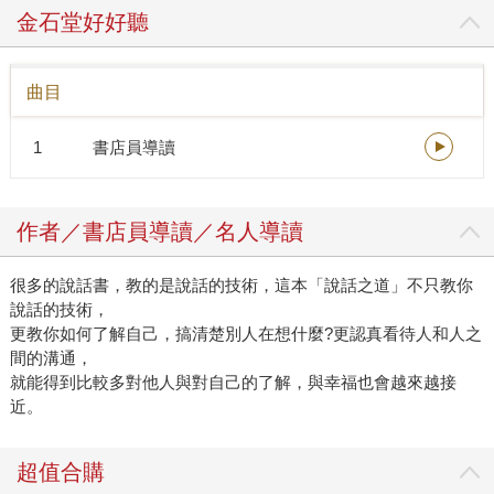
事可以說，而挖掘這些故事你可以先問自己： 在你的人生
金石堂好好聽
中，有哪些難以忘懷的瞬間？大事小事都可以。 你迫不及待
想告訴新朋友那些故事？ 「你最受歡迎的故事」是什麼？ 為
曲目
什麼你覺得講這個故事很重要？…… 書中有個團隊叫做「飛
蛾故事團隊」會一步一步引導你：開頭怎麼說，結尾怎麼
1
書店員導讀
說，有些細節你可以不用說，但有些重點你不得不說……這
個團隊就像我們私人的「故事教練」，一點一滴鍛鍊我們說
故事的肌力。 然後你也會看到書中有許多人的故事精采片
作者／書店員導讀／名人導讀
段： 替執行長撰寫演講稿的凱倫，設定了六個鬧鐘，最後還
是沒有準時起床赴約，她的故事最後怎麼了？ 在〈最後一張
很多的說話書，教的是說話的技術，這本「說話之道」不只教你
全家福〉短短的敘述，眼淚就不自覺流下來…… 還有日本
說話的技術，
311地震後，尋找「雞肉太太」的驚心動魄…… 不同於TED
更教你如何了解自己，搞清楚別人在想什麼?更認真看待人和人之
演講，邀請名人專家來分享自己的經歷與啟發，這些故事都
間的溝通，
是和我們一樣，在生活的日常中，經歷挫折、失意，也得到
就能得到比較多對他人與對自己的了解，與幸福也會越來越接
幸福、快樂的各種職業，各種身分的人。而每個人用自己的
近。
故事表達自己。在故事中，「你」變得很立體，是因為透過
講述自己的故事，你讓自己更清晰、更明朗，更認識自己。
超值合購
現在你還會覺得自己沒有什麼故事可說嗎？那再想一想： 你