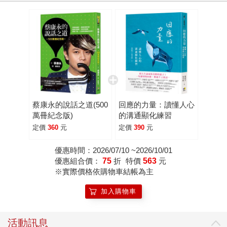
是否曾經改變自己的信念？突然看清楚所有事情的面貌？發
現自己出乎意料的堅強？意識到自己大錯特錯？換了新髮型
之後覺得輕鬆自在？ 任何一個故事的開端，可能都是一個改
變的契機。這個契機像一把鑰匙開啟你的表達力、理解力，
重新認識自己，脫胎換骨。下次在聚會中，試著說一說一個
屬於你的真實小故事，也許聚會結束，你會有點不一樣了
呢。
蔡康永的說話之道(500
回應的力量：讀懂人心
萬冊紀念版)
的溝通顯化練習
定價
360
元
定價
390
元
優惠時間：2026/07/10 ~2026/10/01
優惠組合價：
75
折
特價
563
元
※實際價格依購物車結帳為主
加入購物車
活動訊息