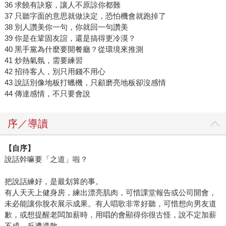
36 求饒有訣竅，讓人不原諒你都難
37 只聽字面的意思就做決定，恐怕機會就跑掉了
38 別人讚美你一句，你就回一句讚美
39 你是在鞏固友誼，還是搞得更冷漠？
40 黑手黨為什麼要開餐廳？從環境來推測
41 炒熱氣氛，需要練習
42 招待客人，別只用錢不用心
43 說話別像地板打蠟機，只顧磨亮地板卻沒感情
44 傳達感情，不只要會說
序／導讀
【自序】
說話幹嘛要「之道」啦？
把說話練好，是最划算的事。
有人天天上健身房，練出漂亮肌肉，可惜課堂報告或公司開會，
未必能讓你脫衣展示成果。有人唱歌非常好聽，可惜想向男友道
歉，或想提醒老闆加薪時，用唱的會顯得你很古怪，說不定加薪
不成、反遭遣散。