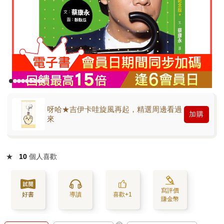
呀哈★吉伊卡哇旋風再起，精選周邊看過
加購
來
★
10
個人喜歡
寫評價
好書
導讀
喜歡+1
賺金幣