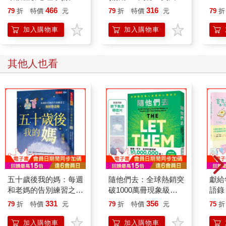
中文唯一全譯本,三版)
理諮商經典，附《蛤蟆
密，
466
316
79
折
特價
元
79
折
特價
元
79
折
先生勇氣藏書卡》組)
加入購物車
加入購物車
其他人也看
五十歲後我的媽：每週
隨他們去：全球熱銷突
獻給
和老媽的告別練習之我
破1000萬冊現象級巨
語錄
好想念她
作！改變千萬人命運的
要快
331
356
79
折
特價
元
79
折
特價
元
75
折
心理技巧【附放下執念
+無
明信片】
至於
加入購物車
加入購物車