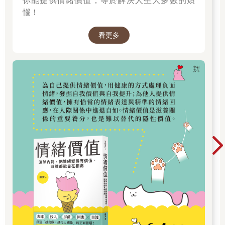
你能提供情緒價值，等於解決人生大多數的煩
等到文章寫完，有些地方總覺得生硬，隨手加了幾個「而且」
惱！
「並且」「總而言之」進去，語句立刻通順了很多，我覺得很差
勁，寫了這麼多年書，一個句子還要改寫到第三遍才知道怎麼讓
看更多
它通順。所以，如果有人罵我句子不通，我就會看一下是不是真
的不通，因為這確實是我常出現的弱點。
如果別人的謾罵沒有道理，我理所當然會覺得不愉快。
可是因為能想像別人的處境，我會知道，這是別人受到他自身情
緒影響的結果，他當時正處於想罵人的心情，所以他罵人了，而
被罵的人，剛好就是我。我有盡到我的功用—被人家罵一下，讓
他的情緒有一個去處，那個情緒抵達到我這裡，並且被我收到。
至於它對我有沒有影響？影響到什麼程度？我得自己決定。