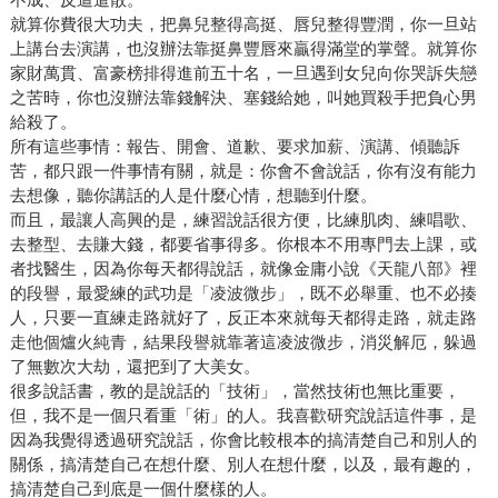
就算你費很大功夫，把鼻兒整得高挺、唇兒整得豐潤，你一旦站
上講台去演講，也沒辦法靠挺鼻豐唇來贏得滿堂的掌聲。就算你
家財萬貫、富豪榜排得進前五十名，一旦遇到女兒向你哭訴失戀
之苦時，你也沒辦法靠錢解決、塞錢給她，叫她買殺手把負心男
給殺了。
所有這些事情：報告、開會、道歉、要求加薪、演講、傾聽訴
苦，都只跟一件事情有關，就是：你會不會說話，你有沒有能力
去想像，聽你講話的人是什麼心情，想聽到什麼。
而且，最讓人高興的是，練習說話很方便，比練肌肉、練唱歌、
去整型、去賺大錢，都要省事得多。你根本不用專門去上課，或
者找醫生，因為你每天都得說話，就像金庸小說《天龍八部》裡
的段譽，最愛練的武功是「凌波微步」，既不必舉重、也不必揍
人，只要一直練走路就好了，反正本來就每天都得走路，就走路
走他個爐火純青，結果段譽就靠著這凌波微步，消災解厄，躲過
了無數次大劫，還把到了大美女。
很多說話書，教的是說話的「技術」，當然技術也無比重要，
但，我不是一個只看重「術」的人。我喜歡研究說話這件事，是
因為我覺得透過研究說話，你會比較根本的搞清楚自己和別人的
關係，搞清楚自己在想什麼、別人在想什麼，以及，最有趣的，
搞清楚自己到底是一個什麼樣的人。