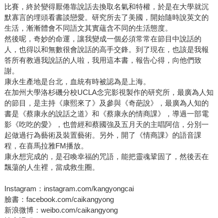
比賽，終於變得厭倦靠說話去換取名氣和特權，於是在大學就沉
默寡言的埋頭看書談戀愛。研究所去了美國，開始隨時說英文的
生活，漸漸體會不同語文其實蘊含不同的生活態度。
然後呢，奇妙的命運，讓我變成一個必須常常在節目中說話的
人，也得以和無數很會說話的高手交鋒。到了現在，也該是我報
答所有教過我說話的人啦，我用這本書，報告心得，向他們致
謝。
康永生產地是台北，血統有時被認為是上海。
在加州大學洛杉磯分校UCLA念完影視製作的研究所，最廣為人知
的節目，是主持《康熙來了》及參與《奇葩說》，最廣為人知的
書是《蔡康永的說話之道》和《蔡康永的情商課》，導過一部電
影《吃吃的愛》，也曾經和蔡國強及五月天的主唱阿信，分別一
起做過行為藝術及裝置藝術。另外，開了《情商課》的語音課
程，在喜馬拉雅FM播放。
康永想完成的，是召喚幸福的咒語，能把靈魂鞏固了，然後丟在
飄蕩的人生裡，當成救生圈。
Instagram：instagram.com/kangyongcai
臉書：facebook.com/caikangyong
新浪微博：weibo.com/caikangyong