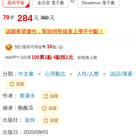
?
紙本平裝
金石堂 電子書
Readmoo 電子書
284
79
折
元
360
元
認購希望書包，幫助弱勢孩童上學不中斷！
10
預計最高可得金幣
點
?
100累1點 4點抵1元
HAPPY GO享
折抵無上限
分類：
中文書
＞
心理勵志
＞
人性/人際
＞
說話/溝通
追蹤
作者：
蔡康永
追蹤
繪者：
酚酞瓜
追蹤
出版社：
如何
追蹤
出版日：
2020/09/01