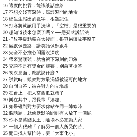
16 適度的挑釁，能讓談話熱絡
17 不想交淺言深時，應該避開的地雷
18 硬生生報出的數字，很難記住
19 打麻將就該用手洗牌，「空檔」是很重要的
20 想知道後來怎麼了嗎？──懸疑式說話法
21 把故事爆點藏在太後面，很容易讓故事廢了
22 幽默像走路，講笑話像翻跟斗
23 完全不必擔心問題沒深度
24 帶來驚嘆號，就會留下深刻的印象
25 交談不是有獎金的競賽，別急著搶答
26 初次見面，應該說什麼？
27 讚賞時，觀察對方最渴望被認可的地方
28 自問自答，站在對方的立場想
29 在台上，把人當西瓜就糟了
30 樂在其中，跟長輩「湊趣」
31 如果碰到對方要求你站在同一陣線時
32 爛話題，就像默默的聞到有人放了一個屁
33 你不是英國女王，離場不必驚動大家
34 一個人很難「了解另一個人所受的苦」
35 開口找人幫忙時，要「大事化小」