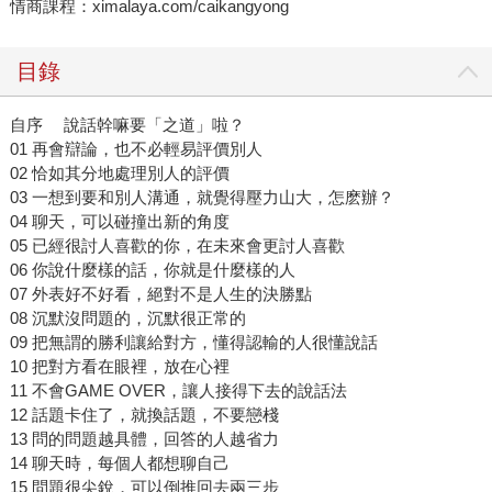
情商課程：ximalaya.com/caikangyong
目錄
自序 說話幹嘛要「之道」啦？
01 再會辯論，也不必輕易評價別人
02 恰如其分地處理別人的評價
03 一想到要和別人溝通，就覺得壓力山大，怎麽辦？
04 聊天，可以碰撞出新的角度
05 已經很討人喜歡的你，在未來會更討人喜歡
06 你說什麼樣的話，你就是什麼樣的人
07 外表好不好看，絕對不是人生的決勝點
08 沉默沒問題的，沉默很正常的
09 把無謂的勝利讓給對方，懂得認輸的人很懂說話
10 把對方看在眼裡，放在心裡
11 不會GAME OVER，讓人接得下去的說話法
12 話題卡住了，就換話題，不要戀棧
13 問的問題越具體，回答的人越省力
14 聊天時，每個人都想聊自己
15 問題很尖銳，可以倒推回去兩三步