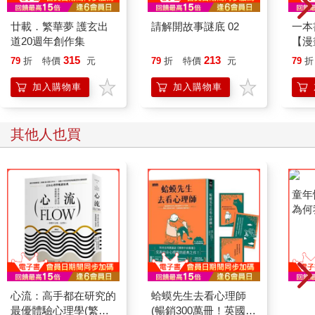
廿載．繁華夢 護玄出
請解開故事謎底 02
一本
道20週年創作集
【漫
行動
315
213
79
折
特價
元
79
折
特價
元
79
折
開關
「行
加入購物車
加入購物車
學方
其他人也買
心流：高手都在研究的
蛤蟆先生去看心理師
童年
最優體驗心理學(繁體
(暢銷300萬冊！英國心
為何