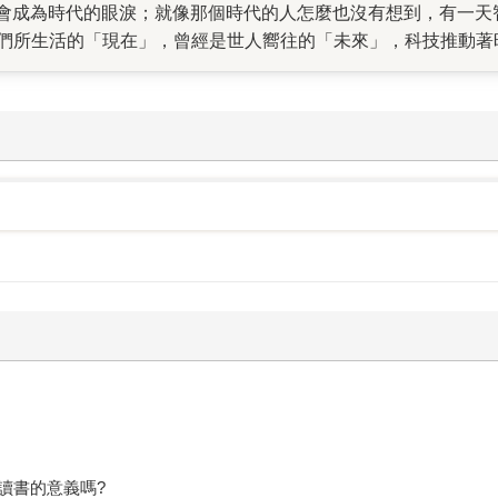
會成為時代的眼淚；就像那個時代的人怎麼也沒有想到，有一天
 我們所生活的「現在」，曾經是世人嚮往的「未來」，科技推動
用他們的工作創造出無限可能。 在ChatGPT引起一陣旋風和
未來的工作又有什麼選擇？ 未來世界也許就像我們以前看過的
人都可以變大力士，用食品3D列印機製作餐點…… 這些「未來
 藉由與未來的職業真實交流，幫助孩子探索自我興趣，「未來
現身說法，透過實際的人物專訪和職涯履歷，就像探訪新奇的工作
國中、高中、大學到社會人士……一路走來的圓夢歷程，更是有
界要打開，現在「我的志願」當然不可能填上車掌小姐這個工作
界的想像，也幫助親子共同面對科技的突破和進步，思考迎接AI
，這本書將賦予未來與夢想全新的靈感。」我們的未來，掌握在
讀書的意義嗎?