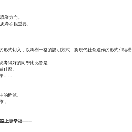
。
。
來職業方向。
立思考卻很重要。
的形式切入，以獨樹一格的說明方式，將現代社會運作的形式和結構
現考得好的同學比比皆是，
做什麼。
學……
中的問號。
作，
路上更幸福───