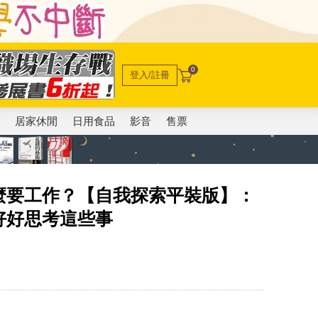
0
登入/註冊
電
居家休閒
日用食品
影音
售票
麼要工作？【自我探索平裝版】：
好好思考這些事