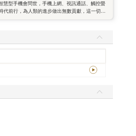
智慧型手機會問世，手機上網、視訊通話、觸控螢
著時代前行，為人類的進步做出無數貢獻，這一切並
討論、大家對AI的理解又更上一層樓之際，你有沒
科幻電影：汽車在天上飛，機器人滿街跑，有些人住
工作圖鑑」裡所提到的每一種工作，都真的有人正
工作圖鑑」內容涵蓋「科技領域」和「生活領域」，
場域，打開孩子的工作視野，讓未來工作的樣貌變得
如一場生涯探索真人實境秀，提早讓孩子與未來的工
；當科技不再只是電影情節時，只有擁有知識才能掌
社會的正確心態。 就像綠藤生機共同創辦人暨執行
自己手中，但願「未來工作圖鑑」能帶領每個孩子