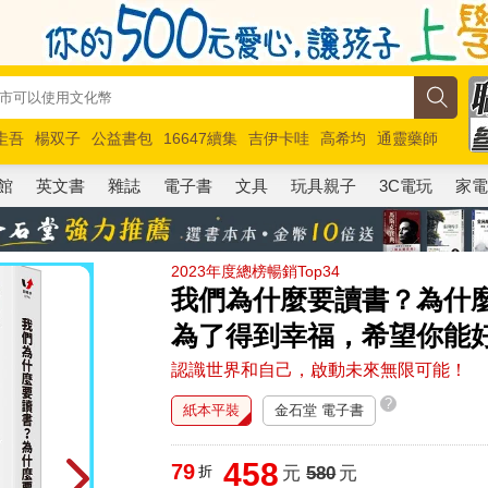
圭吾
楊双子
公益書包
16647續集
吉伊卡哇
高希均
通靈藥師
路邊攤新作
馬斯克
玩具總動員5
超慢跑
館
英文書
雜誌
電子書
文具
玩具親子
3C電玩
家
2023年度總榜暢銷Top34
我們為什麼要讀書？為什
為了得到幸福，希望你能
認識世界和自己，啟動未來無限可能！
?
紙本平裝
金石堂 電子書
458
79
折
元
580
元