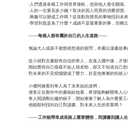
‧人們透過各種工作與世界接軌，也與他人發生關係
‧人的一生要花多少錢？取決於因人而異的消費習慣
‧興趣可以變成工作嗎？從喜歡與擅長的事物找到未
‧學習到底是為了什麼？成績不是最重要的事，但獨
───每個人都有屬於自己的人生道路───
無論大人或孩子都曾經想過的疑問，本書以漫畫故事
從小就對念書頗有自信的隼人，在進入國中後，才發
開始覺得自己樣樣不如人很差勁，卻又不知道自己想
對未來的不安煩惱變成了壓力，於是他漸漸的拒絕上
小優阿姨看到隼人為了未來如此迷惘，
便拿正在製作中的書稿給他看，希望能夠解開隼人心
隼人閱讀剛出爐的稿子，開始漸漸了解人為什麼要工
他能順利找到自己對讀書、對未來人生的答案嗎？
───工作能帶來成長路上重要體悟，而讀書則讓人生