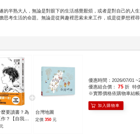
遂的半熟大人，無論是對眼下的生活感覺厭煩，或者是對自己的人生
膽思考生活的命題。無論是從興趣裡思索未來工作，或是從夢想裡尋
優惠時間：2026/07/01 ~20
優惠組合價：
75
折
特
※實際價格依購物車結帳
加入購物車
什麼要讀書？為
台灣地圖
工作？【自我探
定價
350
元
版】：為了得到
元
希望你能好好思
事