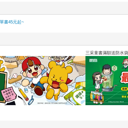
書45元起~
三采童書滿額送防水袋