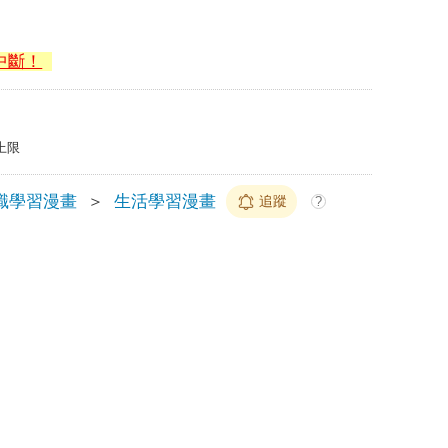
中斷！
上限
識學習漫畫
＞
生活學習漫畫
追蹤
?