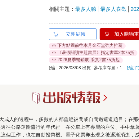
相關主題：
最多人聽
最多人喜歡
20
立即結帳
加入購物車
※ 下方點圖前往本月金石堂強力推薦
※ 《暑假閱讀主題書展》指定書單2本75折
※ 2026夏季暢銷展-采實2書75折起
預計 2026/08/08 出貨
參考庫存量：1
預訂
是過往公路運輸盛行的年代裡，在公車上有專屬的座位、手中拿
姐這個工作，也在自動投幣機、電子化票券出現之後逐漸消逝，