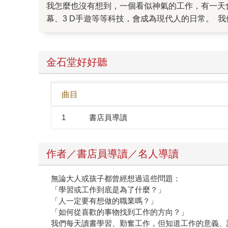
我怎麼也沒有想到，一個看似神氣的工作，有一天
幕、3 D手遊等等科技，會成為現代人的日常。
非理所當然，而是有一群「讓未來化為現實」的人，
有想過，未來的生活型態、社會樣貌是什麼樣子？
在月球，有代行機器人幫忙跑腿，穿上肌力裝每個
金石堂好好聽
在做；而且每一個角色，都有可能是孩子的未來！
介紹14種未來工作型態， 邀請28位在線工作者
曲目
具象而清晰。 書中各個行業的頂尖高手從小學、
作型態接軌，為生涯教育啟蒙！ 時代在進步，眼
1
書店員導讀
握未來。「未來工作圖鑑」不只揭開孩子對未來世
長鄭涵睿先生為此書寫的推薦語：「從科技到永續
找到適合自己的方向，打造想要的未來！
作者／書店員導讀／名人導讀
無論大人或孩子都曾經想過這些問題：
「學習或工作到底是為了什麼？」
「人一定要有想做的職業嗎？」
「如何從喜歡的事物找到工作的方向？」
我們每天讀書學習、勤奮工作，但知道工作的意義、