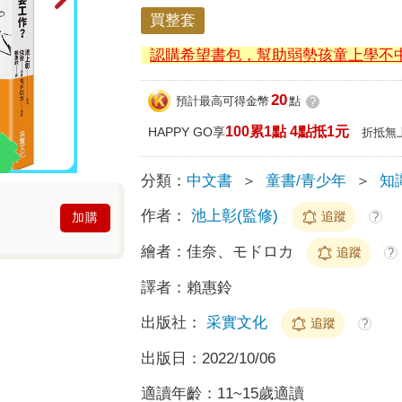
買整套
認購希望書包，幫助弱勢孩童上學不
20
預計最高可得金幣
點
?
100累1點 4點抵1元
HAPPY GO享
折抵無
分類：
中文書
＞
童書/青少年
＞
知
作者：
池上彰(監修)
追蹤
?
加購
繪者：
佳奈、モドロカ
追蹤
?
譯者：
賴惠鈴
出版社：
采實文化
追蹤
?
出版日：
2022/10/06
適讀年齡：
11~15歲適讀