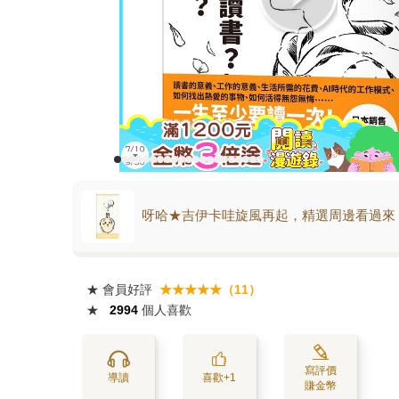
呀哈★吉伊卡哇旋風再起，精選周邊看過來
★
會員好評
★★★★★（11）
★
2994
個人喜歡
寫評價
導讀
喜歡+1
賺金幣