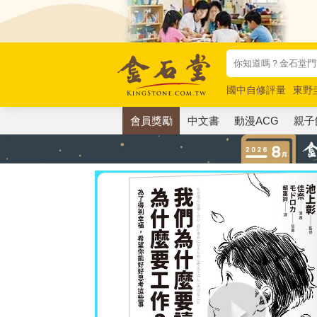
國中自修評量
東野
唯紅花綻放
奧德賽
會員獎勵
中文書
動漫ACG
親子