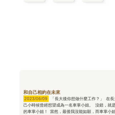
和自己相約在未來
2023/06/09
「長大後你想做什麼工作？」 在長大成人的過程中，多數的人都曾經被問或自問過這道題目；在那些因為年紀增長不斷改寫的答案之中，我還記得自
己小時候曾經想望成為一名車掌小姐。 沒錯，就
的車掌小姐！ 當然，最後我沒能如願，而車掌小