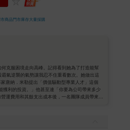
門市商品
門市庫存
大量採購
股霸氣逆襲的氣勢讓我忍不住重看數次。她做出這
專家唐納．米勒提出「價值驅動型專業人才」這個
能獲利的投資。」他甚至連「你要為公司帶來多少
除營運費用和其餘支出成本後，一名團隊成員帶來5
該能說是許多職場專家建議的「提升職場競爭力」的
為每個人都會追逐可以帶來報酬的投資標的，這是
個能預測成功的核心性格特質，以及10個經過自己
起來很簡單啊。」不過看了好幾遍之後，就發覺自己