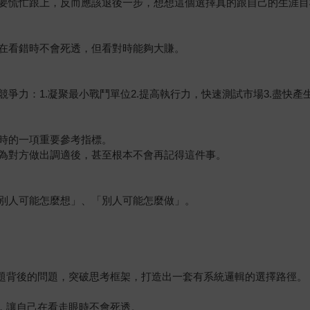
要慌忙跟上，反而應該退後一步，想想這個選擇真的跟自己的生涯目
在看錯時不會死透，但看對時能夠大賺。
爭力：1.凝聚最小戰鬥單位2.提高執行力，快速測試市場3.盡快產
時的一項重要參考指標。
為對方做出調適後，甚至根本不會再記得這件事。
別人可能怎麼想」、「別人可能怎麼做」。
問題背後的問題，突破思考框架，打造出一套有系統邏輯的選擇路徑。
劃，讓自己在看走眼時不會死透。