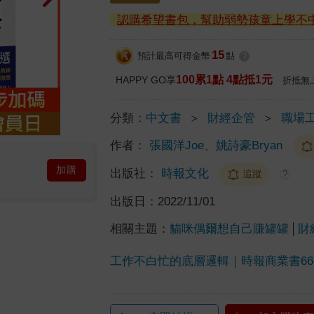
認購希望書包，幫助弱勢孩童上學不
15
預計最高可得金幣
點
?
100累1點 4點抵1元
HAPPY GO享
折抵無
分類：
中文書
＞
財經企管
＞
職場
作者：
張國洋Joe、姚詩豪Bryan
加購
出版社：
時報文化
追蹤
?
出版日：
2022/11/01
相關主題：
貓咪偶爾想自己賺罐罐
財
工作不白忙的底層邏輯｜時報商業書6