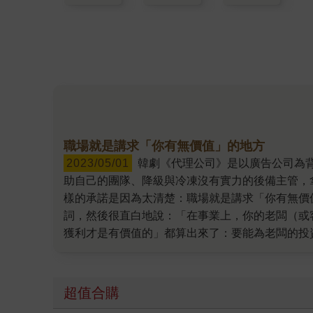
職場就是講求「你有無價值」的地方
2023/05/01
韓劇《代理公司》是以廣告公司為背景，描述主角高雅仁這個地方大學畢業又沒有任何背景的女性如何克服困境走向高峰。記得看到她為了打造能幫
助自己的團隊、降級與冷凍沒有實力的後備主管，
樣的承諾是因為太清楚：職場就是講求「你有無價
詞，然後很直白地說：「在事業上，你的老闆（或
獲利才是有價值的」都算出來了：要能為老闆的投
倍以上的報酬，通常表示公司只是「勉強獲利」。
精華重點，尤其在如今科技巨頭掀裁員潮的後疫情
自然法則！ 至於如何變成老闆和客戶捧著錢追逐的
超值合購
證實能為公司創造財富與節省成本的本事。 初看