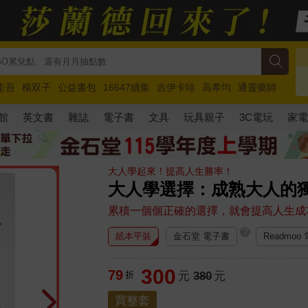
圭吾
楊双子
公益書包
16647續集
吉伊卡哇
高希均
通靈藥師
路邊攤新作
馬斯克
玩具總動員5
超慢跑
館
英文書
雜誌
電子書
文具
玩具親子
3C電玩
家
大人學起來！提高人生勝率！
大人學選擇：成熟大人的獨
累積一個個正確的選擇，就會提高人生成
?
紙本平裝
金石堂 電子書
Readmoo
300
79
折
元
380
元
買整套