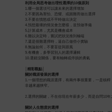
利用全局思考做出理性選擇的10個原則
1.哪一個選項可以讓未來的選擇增加
2.不要因為害怕、恐懼、或困難而做出選擇
3.不要在憤怒或不平時做出決定
4.預想最壞的情況會怎麼樣，並預做準備
5.計算成本，尤其是機會成本
6.難以決定時，嘗試把狀況推到極端
7.還是很難選擇時，逼自己做些小實驗
8.無論如何，不要盲從與跟風
9.有機會，多學習別人的選擇邏輯
10.選錯沒關係，要有軸轉或停損的勇氣
│
精彩觀點│
關於職涯發展的選擇
1.一個理想的職涯選擇，有兩件事很重要，一是槓
非越來越狹窄。
2.選擇的關鍵，不在你現在年薪多少，而是自問10
關於人生態度的選擇