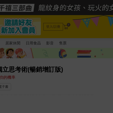
0
登入/註冊
電
居家休閒
日用食品
影音
售票
立思考術(暢銷增訂版)
功的機率
 電子書