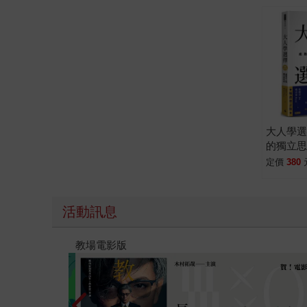
錯了，也隱隱約約感受到為什麼樊登會說，這本書
楚。比方說，想激勵團隊的人，一定要看看這本書
的構造，怎麼看懂只有企業最高層才知道的經營觀
大人學
的獨立思
訂版)
定價
380
活動訊息
時報經典展69折起