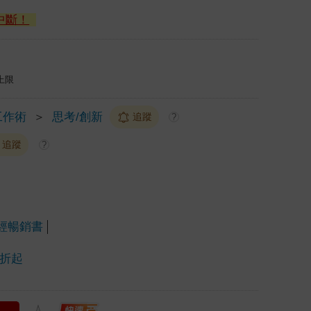
中斷！
上限
工作術
＞
思考/創新
追蹤
?
追蹤
?
經暢銷書
6折起