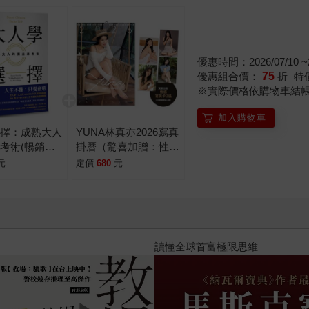
「沒有一句廢話」。大道至簡，唐納．米勒非常擅長用「框架」
裡那個簡單的「珍妮花坊」例子如何勾勒出讓人有感的「使命宣
點。 《極簡商業課》的60天單元規畫就像一份打好職場基本功
優惠時間：2026/07/10 ~2
優惠組合價：
75
折
特
※實際價格依購物車結
加入購物車
選擇：成熟大人
YUNA林真亦2026寫真
考術(暢銷增
掛曆（驚喜加贈：性感
寫真卡2張：共4款，
元
定價
680
元
隨機投入）
2026年8月金石堂強力推薦