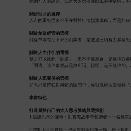
聽到別人的建言、知道大家都排隊跟風的事情時，不
關於理財的選擇
入市的重點從來都不在對於行情預測準確，而是如何
關於創業經營的選擇
能從市場存活下來的創業者，是透過三項努力累積出競
關於人生伴侶的選擇
雙方可以彼此「調適」，但不需要磨合，是選擇對象
「調適」這件事應該是無所謂、輕鬆、毫不勉強的。
關於人際關係的選擇
如果只是待在對與錯的認知中，你就沒辦法去理解「
本書特色
打造屬於自己的大人思考脈絡與選擇術
1.重建思考的邏輯：以實際故事帶領讀者一一看見
2.控制人生的風險：把悲觀狀況思考一輪，做足規