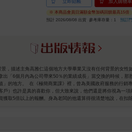
立即結帳
加入購物車
※ 本商品會員日滿額金幣加碼回饋最高15倍
預計 2026/08/08 出貨
參考庫存量：1
預訂
拿出「6個月內為公司帶來50％的業績成長」當交換的時候，那
值」的地方。 在《極簡商業課》裡，曾為美國政府服務的行銷
客戶）也許是真的喜歡你，但大致來說，他們還是將你視為一項
資獲取5倍以上的報酬。身為老闆的他還算得很清楚地說，在扣
 把自己看成是能帶來報酬的投資標的，聽起來很功利，但這應
時代，這個簡單的思維模式反而是讓人在職場上致勝的智慧。因
投資標的，唐納．米勒還很具體地用60天一課的概念，提出10
《極簡商業課》的書稿時，曾經跟同事說：「這本書提的內容看