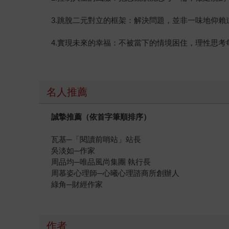
3.跳脫二元對立的框架：解決問題，並非一味地仰
4.實現未來的幸福：不被當下的情境困住，理性思
名人推薦
誠摯推薦（依首字筆順排序）
瓦基─「閱讀前哨站」站長
吳淡如─作家
周品均─唯品風尚集團 執行長
周慕姿心理師─心曦心理諮商所創辦人
綠角─財經作家
作者