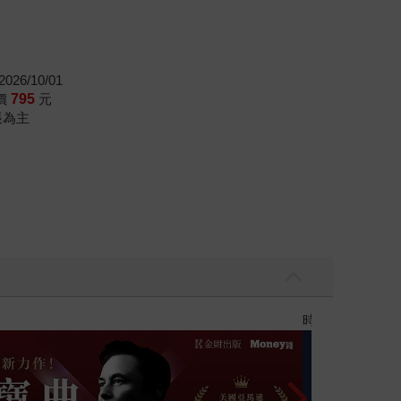
，把原本商業課裡講得很複雜的內容，理得非常清
言」（頭一次沒看到打哈欠！）。還有從一架飛機
的清單，為你成為價值驅動型專業人才鋪路。
026/10/01
價
795
元
帳為主
黃色書刊回來了