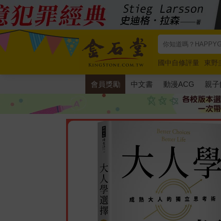
國中自修評量
東野
唯紅花綻放
奧德賽
會員獎勵
中文書
動漫ACG
親子