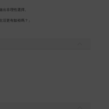
做出非理性選擇。
生活更有餘裕嗎？」