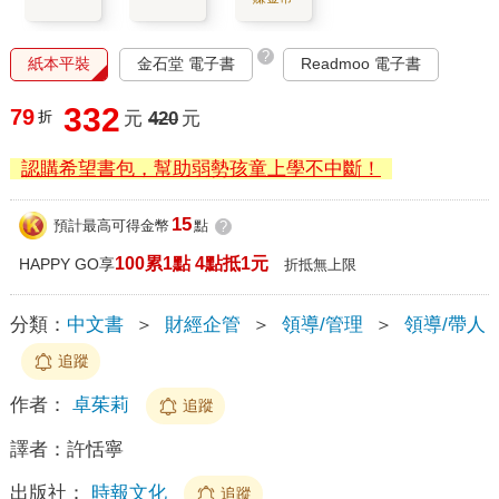
?
紙本平裝
金石堂 電子書
Readmoo 電子書
332
79
折
元
420
元
認購希望書包，幫助弱勢孩童上學不中斷！
15
預計最高可得金幣
點
?
100累1點 4點抵1元
HAPPY GO享
折抵無上限
分類：
中文書
＞
財經企管
＞
領導/管理
＞
領導/帶人
追蹤
作者：
卓茱莉
追蹤
譯者：
許恬寧
出版社：
時報文化
追蹤