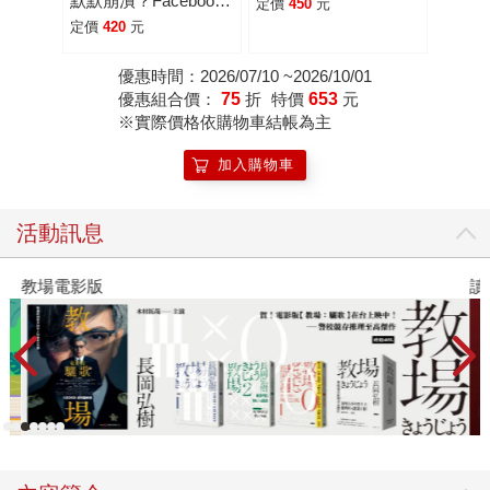
默默崩潰？Facebook
定價
450
元
產品設計副總打造和諧
定價
420
元
團隊的領導之路
優惠時間：2026/07/10 ~2026/10/01
優惠組合價：
75
折
特價
653
元
※實際價格依購物車結帳為主
加入購物車
活動訊息
教場電影版
讀