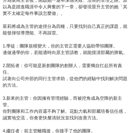
升為菜鳥主管後，開啟她一連串深感失敗、沮喪的管理之路。原
以為是踏進職涯中令人興奮的下一章，卻發現晉升主管的她「其
實不太確定每件事該怎麼做」。
茱莉將成為主管的途徑分為四種，只要找到自己真正的課題，就
能發揮領導潛能、不再踩雷。
1.學徒：團隊規模變大，你的主管正需要人協助帶領團隊。
邊做邊學的你，若能適時向原主管請教，就能摸清部屬的脾氣。
2.開拓者：你可能是新創團隊的創辦人，需要獨自扛起所有責
任。
試著向公司外部的同行主管求助，從他們的經驗中找到解決問題
的方法。
3.新來的主管：你因擁有管理經驗，而被挖角成為空降的新主
管。
你對團隊和工作內容還不夠了解。花點力氣和部屬培養信任感，
誠實地交流，你會更快釐清狀況並找到改善方法。
4.繼任者：前主管離職後，你接手了他的團隊。