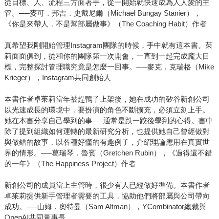
從目標、人、流程三方面著手，從一開始就快速成為人人愛的主
管。──麥可．邦吉．史戴尼爾（Michael Bungay Stanier），
《你是來帶人，不是幫部屬做事》（The Coaching Habit）作者
真希望我剛開始管理Instagram團隊的時候，手中就有這本書。茱
莉面面俱到，從和你的團隊第一次開會，一直到一起完成龐大目
標，完整探討管理職究竟是怎麼一回事。──麥克．克瑞格（Mike
Krieger），Instagram共同創始人
本書作者卓茱莉當年被趕鴨子上架後，她在成功的矽谷新創公司
以光速成長的環境中，要扮演的角色不斷擴充，必須立刻上手。
她在本書分享自己學到的事──通常是跌一跤後學到的心得。書中
除了提到組織如何運轉的最新研究分析，也提供她自己曾經做對
與做錯的故事，以各種好懂的有趣例子，介紹理論應用在真實世
界的情形。──葛瑞琴．魯賓（Gretchen Rubin），《過得還不錯
的一年》（The Happiness Project）作者
新創公司的成員當上主管時，很少有人已經做好準備。本書作者
卓茱莉提供新手管理者需要的工具，協助他們將部屬與公司帶向
成功。──山姆．奧特曼（Sam Altman），YCombinator總裁與
OpenAI共同董事長