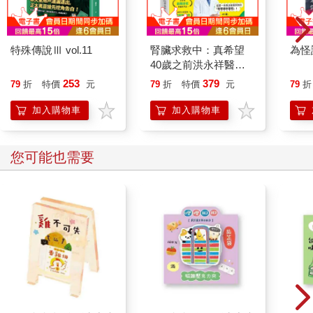
特殊傳說Ⅲ vol.11
腎臟求救中：真希望
為怪
40歲之前洪永祥醫師
就告訴我這些事
253
379
79
折
特價
元
79
折
特價
元
79
折
加入購物車
加入購物車
您可能也需要