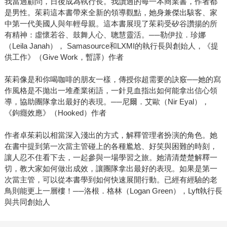
我當過顧問，日後成為執行長。我讀過的每一本商業書，作者都
是男性。茱莉這本書帶來全新的領導觀點，她身兼傑出駭客、家
中第一代美國人與年輕母親。這本書展現了茱莉受矽谷讚揚的所
有精神：虛懷若谷、鼓舞人心、聰慧靈活。──勒伊拉．珍娜
（Leila Janah）， Samasource和LXMI的執行長與創始人，《提
供工作》（Give Work，暫譯）作者
茱莉像是和你喝咖啡的朋友一樣，傳授你超需要的訣竅──她的寫
作風格是不拋出一堆產業術語，一針見血指出如何能拿出信心領
導，協助團隊拿出最好的表現。──尼爾．艾歐（Nir Eyal），
《鉤癮效應》（Hooked）作者
作者卓茱莉以相當深入淺出的方式，解釋管理者扮演的角色。她
在書中提到第一次當主管碰上的各種尷尬、好笑與困難的時刻，
讓人忍不住看下去，一起參與一場學習之旅。她清清楚楚解釋一
切，教大家如何做出成效，讓團隊拿出最好的表現。如果是第一
次當主管，可以從本書學到如何快速展開行動。已經有經驗的老
鳥則能更上一層樓！──洛根．格林（Logan Green），Lyft執行長
與共同創始人