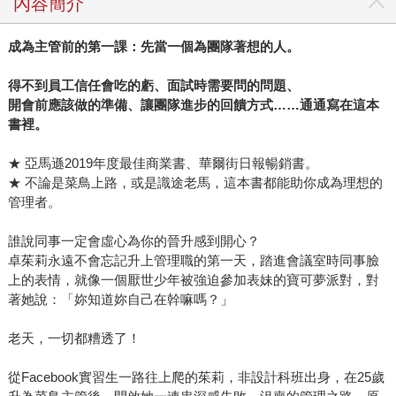
內容簡介
成為主管前的第一課：先當一個為團隊著想的人。
得不到員工信任會吃的虧、面試時需要問的問題、
開會前應該做的準備、讓團隊進步的回饋方式……通通寫在這本
書裡。
★ 亞馬遜2019年度最佳商業書、華爾街日報暢銷書。
★ 不論是菜鳥上路，或是識途老馬，這本書都能助你成為理想的
管理者。
誰說同事一定會虛心為你的晉升感到開心？
卓茱莉永遠不會忘記升上管理職的第一天，踏進會議室時同事臉
上的表情，就像一個厭世少年被強迫參加表妹的寶可夢派對，對
著她說：「妳知道妳自己在幹嘛嗎？」
老天，一切都糟透了！
從Facebook實習生一路往上爬的茱莉，非設計科班出身，在25歲