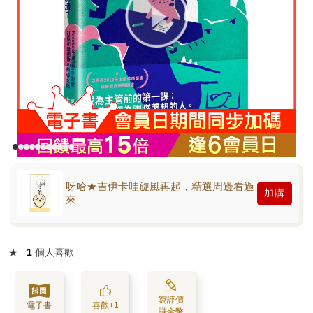
呀哈★吉伊卡哇旋風再起，精選周邊看過
加購
來
★
1
個人喜歡
寫評價
電子書
喜歡+1
賺金幣