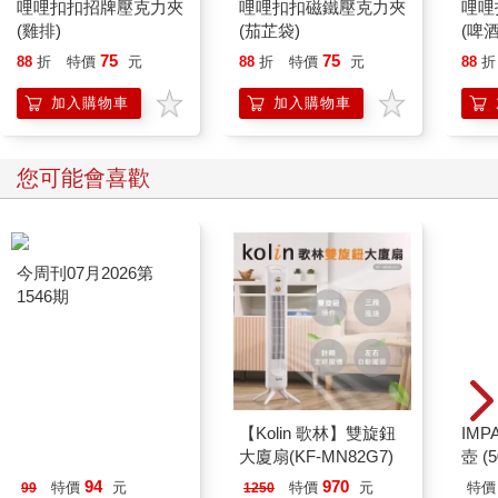
哩哩扣扣招牌壓克力夾
哩哩扣扣磁鐵壓克力夾
哩哩
(雞排)
(茄芷袋)
(啤酒
75
75
88
折
特價
元
88
折
特價
元
88
折
加入購物車
加入購物車
您可能會喜歡
今周刊07月2026第
【Kolin 歌林】雙旋鈕
IM
1546期
大廈扇(KF-MN82G7)
壺 (
IMU
94
970
特價
元
特價
元
特價
99
1250