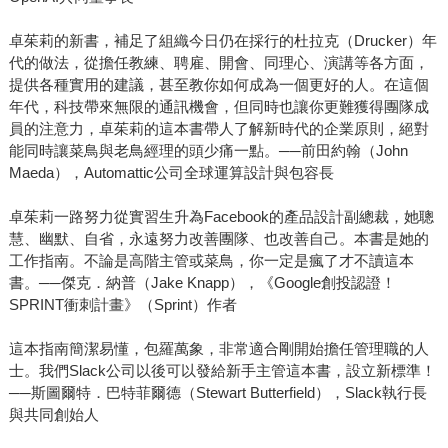
卓茱莉的新書，補足了組織今日仍在採行的杜拉克（Drucker）年
代的做法，從擔任教練、聘雇、開會、同理心、演講等各方面，
提供各種實用的建議，甚至教你如何成為一個更好的人。在這個
年代，科技帶來無限的通訊機會，但同時也讓你更難獲得團隊成
員的注意力，卓茱莉的這本書帶人了解新時代的企業原則，絕對
能同時讓菜鳥與老鳥經理的頭少痛一點。──前田約翰（John
Maeda），Automattic公司全球運算設計與包容長
卓茱莉一路努力從實習生升為Facebook的產品設計副總裁，她聰
慧、幽默、自省，永遠努力改善團隊、也改善自己。本書是她的
工作指南。不論是高階主管或菜鳥，你一定是瘋了才不讀這本
書。──傑克．納普（Jake Knapp），《Google創投認證！
SPRINT衝刺計畫》（Sprint）作者
這本指南簡潔易懂，包羅萬象，非常適合剛開始擔任管理職的人
士。我們Slack公司以後可以發給新手主管這本書，設立新標準！
──斯圖爾特．巴特菲爾德（Stewart Butterfield），Slack執行長
與共同創始人