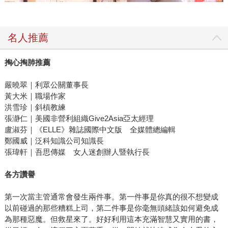
名人推薦
掏心掏肺推薦
嚴曉翠｜利眾公關董事長
黃大米｜職場作家
洪雪珍｜斜槓教練
張瀞仁｜美國非營利組織Give2Asia亞太經理
盧淑芬｜《ELLE》雜誌國際中文版 全媒體總編輯
鄭國威｜泛科知識公司知識長
張瑋軒｜吾思傳媒 女人迷創辦人暨執行長
各方讚譽
第一次當主管通常會發生兩件事。第一件事是你真的很不想變成
以前碰過的那些糟糕上司，第二件事是你毫無頭緒該如何避免成
為那種惡魔。但救星來了。好好利用這本充滿智慧又實用的書，