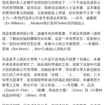
我見過好多人在幾乎沒得到指引的情況下，一下子成為高成長公
司的管理階層。從現在起，我會送這樣的人士這本書。這本書提
供實用的看法與經驗，立刻就能派上用場，好好助新手主管一臂
之力──對我們這些公司老手來講也有幫助。──伊凡．威廉斯
（Ev Williams），Medium執行長與Twitter共同創始人
我是創業者與執行長，讀遍所有的商業書，不過這本我將一讀再
讀，了解如何協助團隊欣欣向榮。這是一本領導宣言，從新創公
司一直到全球性巨型企業，各種大小的公司都適用。──布麗特．
莫林（Brit Morin），Brit+Co創始人與執行長
你是新手上路的主管嗎？心中是不是有點不踏實？別擔心，本書
作者卓茱莉來幫忙了。她在感到準備好之前，就接下這個年代最
大型的新創公司管理職，但她從做中學，現在要引導大家也能在
自己的工作中成長。卓茱莉從「目標」、「人」、「流程」三大
領導主題著手，直攻最能帶來成功與滿足感的環節。本書將把大
家導入正軌，再也不怕「誤入歧途」。──丹尼爾．H．品克
（Daniel H. Pink），《動機，單純的力量》（Drive）與《什麼時
候是好時候》（When）作者