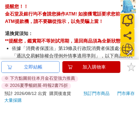
提醒您！！
金石堂及銀行均不會請您操作ATM! 如接獲電話要求您前往
ATM提款機，請不要聽從指示，以免受騙上當！
退換貨須知：
**提醒您，鑑賞期不等於試用期，退回商品須為全新狀態**
依據「消費者保護法」第19條及行政院消費者保護處公告之
「通訊交易解除權合理例外情事適用準則」，以下商品購買
後，除商品本身有瑕疵外，將不提供7天的猶豫期：
立即結帳
加入購物車
易於腐敗、保存期限較短或解約時即將逾期。（如：生
鮮食品）
※ 下方點圖前往本月金石堂強力推薦
依消費者要求所為之客製化給付。（客製化商品）
※ 2026夏季暢銷展-時報2書75折
報紙、期刊或雜誌。（含MOOK、外文雜誌）
預計 2026/08/12 出貨
購買後進貨
預訂門市商品
門市庫存
經消費者拆封之影音商品或電腦軟體。
大量採購
非以有形媒介提供之數位內容或一經提供即為完成之線
上服務，經消費者事先同意始提供。（如：電子書、電
子雜誌、下載版軟體、虛擬商品…等）
已拆封之個人衛生用品。（如：內衣褲、刮鬍刀、除毛
刀…等）