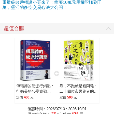
重量級散戶權證小哥來了！靠著10萬元用權證賺到千
萬，靈活的多空交易心法大公開！
超值合購
傅瑞德的硬派行銷塾：
靠，不跑就是粉阿雜：
行銷長的45堂實戰策
二十四位市民跑者的汗
略與文案技法課
水與夢想
定價
400
元
定價
500
元
優惠時間：2026/07/10 ~2026/10/01