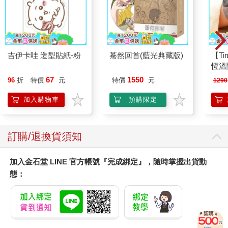
吉伊卡哇 造型貼紙-粉
驀然回首(藍光典藏版)
【T
恆溫
肩/
67
1550
96
折
特價
元
特價
元
1290
加熱
膝熱
加入購物車
預購限定
訂購/退換貨須知
加入金石堂 LINE 官方帳號『完成綁定』，隨時掌握出貨動
態：