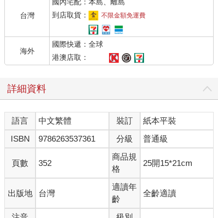
國內宅配：本島、離島
到店取貨：
台灣
不限金額免運費
國際快遞：全球
海外
港澳店取：
詳細資料
語言
中文繁體
裝訂
紙本平裝
ISBN
9786263537361
分級
普通級
商品規
頁數
352
25開15*21cm
格
適讀年
出版地
台灣
全齡適讀
齡
注音
級別