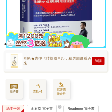
呀哈★吉伊卡哇旋風再起，精選周邊看過
加購
來
寫評價
電子書
喜歡+1
賺金幣
?
紙本平裝
金石堂 電子書
Readmoo 電子書