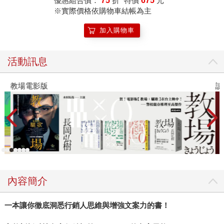
優惠組合價：
75
折
特價
675
元
※實際價格依購物車結帳為主
加入購物車
活動訊息
教場電影版
讀
內容簡介
一本讓你徹底洞悉行銷人思維與增強文案力的書！