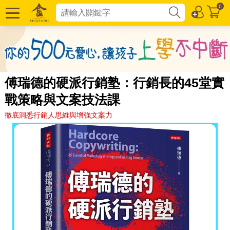
0
傅瑞德的硬派行銷塾：行銷長的45堂實
戰策略與文案技法課
徹底洞悉行銷人思維與增強文案力