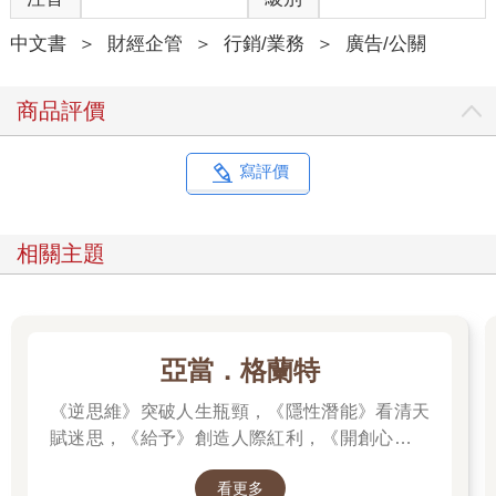
中文書
＞
財經企管
＞
行銷/業務
＞
廣告/公關
商品評價
寫評價
相關主題
亞當．格蘭特
《逆思維》突破人生瓶頸，《隱性潛能》看清天
賦迷思，《給予》創造人際紅利，《開創心態》
解除自我設限，亞當．格蘭特「最有價值的四堂
看更多
課」。