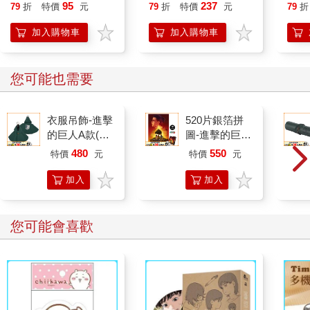
開大腦的行動開關，懶
95
237
79
折
特價
元
79
折
特價
元
79
折
人也能變身「行動派」
的37個科學方法
加入購物車
加入購物車
您可能也需要
衣服吊飾-進擊
520片銀箔拼
的巨人A款(調
圖-進擊的巨人
查兵團)
A款
480
550
特價
元
特價
元
加入
加入
購物
購物
車
車
您可能會喜歡