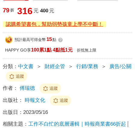
316
79
折
元
400
元
認購希望書包，幫助弱勢孩童上學不中斷！
15
預計最高可得金幣
點
?
100累1點 4點抵1元
HAPPY GO享
折抵無上限
分類：
中文書
＞
財經企管
＞
行銷/業務
＞
廣告/公關
追蹤
作者：
傅瑞德
追蹤
出版社：
時報文化
追蹤
出版日：
2023/05/16
相關主題：
工作不白忙的底層邏輯｜時報商業書66折起