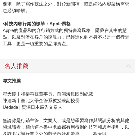
要求，除了寫作技法之外，對於新聞稿，或是網站內容架構需求
也必須瞭解。
•
科技內容行銷的標竿：Apple風格
Apple的產品和內容行銷方式的獨特書寫風格、隱藏在其中的慧
黠、以及對潛在客戶的說服力，已經進化到本身不只是一個行銷
工具，更是一項重要的品牌資產。
名人推薦
專文推薦
程天縱丨和椿科技董事長、前鴻海集團副總裁
陳達新丨臺北大學企管系教授兼副校長
Uedada | 資深日本廣告文案人
無論你是行銷主管、文案人、或是想學習寫作與閱讀分析的其他
領域讀者，相信這本書中處處都有用得到的技巧和思考指引，以
及許多字裡行間之外的觀念啟發和驚喜。――程天縱