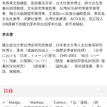
奇異果文創總監、底加書店店長，台大社會所博士、師大台文系
兼任助理教授。文化研究學會監事、台灣ACG研究學會常務理
事、獨立出版聯盟常務理事、文策院ccc追漫台編輯委員。專長為
文化社會學、消費社會學、台灣文創產業、ACG文化。現正投入
108課綱下的國文課本與台語課本出版。射手座貓奴。
李衣雲
國立政治大學台灣史研究所教授，日本東京大學人文社會系研究
科博士，著有《邊緣的自由人：一個歷史學者的抉擇》、《台湾
における「日本」イメージの変化、1945-2003: 「哈日（ハー
リ）現象」の展開について》、《變形、象徵與符號化的系譜--漫
畫的文化研究》、《讀漫畫》、〈論BL論〉。喜好讀漫畫、看小
說、被貓抱。
目錄
➢「Manga」、「Manhua」、「Comics」？以「漫画」（與