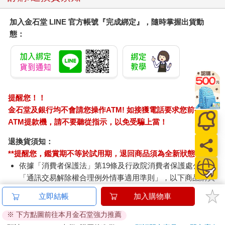
加入金石堂 LINE 官方帳號『完成綁定』，隨時掌握出貨動
態：
提醒您！！
金石堂及銀行均不會請您操作ATM! 如接獲電話要求您前往
ATM提款機，請不要聽從指示，以免受騙上當！
退換貨須知：
**提醒您，鑑賞期不等於試用期，退回商品須為全新狀態**
依據「消費者保護法」第19條及行政院消費者保護處公告之
「通訊交易解除權合理例外情事適用準則」，以下商品購買
後，除商品本身有瑕疵外，將不提供7天的猶豫期：
立即結帳
加入購物車
易於腐敗、保存期限較短或解約時即將逾期。（如：生
鮮食品）
※ 下方點圖前往本月金石堂強力推薦