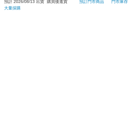
依消費者要求所為之客製化給付。（客製化商品）
預計 2026/08/13 出貨
購買後進貨
預訂門市商品
門市庫存
報紙、期刊或雜誌。（含MOOK、外文雜誌）
大量採購
經消費者拆封之影音商品或電腦軟體。
非以有形媒介提供之數位內容或一經提供即為完成之線
上服務，經消費者事先同意始提供。（如：電子書、電
子雜誌、下載版軟體、虛擬商品…等）
已拆封之個人衛生用品。（如：內衣褲、刮鬍刀、除毛
刀…等）
若非上列種類商品，均享有到貨7天的猶豫期（含例假
日）。
辦理退換貨時，商品（組合商品恕無法接受單獨退貨）必須
是您收到商品時的原始狀態（包含商品本體、配件、贈品、
保證書、所有附隨資料文件及原廠內外包裝…等），請勿直
接使用原廠包裝寄送，或於原廠包裝上黏貼紙張或書寫文
字。
退回商品若無法回復原狀，將請您負擔回復原狀所需費用，
嚴重時將影響您的退貨權益。