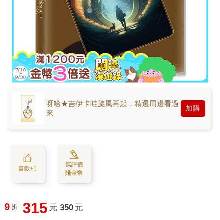
呀哈★吉伊卡哇旋風再起，精選周邊看過
加購
來
寫評價
喜歡+1
賺金幣
315
9
折
元
350
元