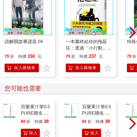
請解開故事謎底 04
一本書終結你的拖延
特殊傳
症：透過「小行動」打
開大腦的行動開關，懶
150
237
79
折
特價
元
79
折
特價
元
79
折
人也能變身「行動派」
的37個科學方法
加入購物車
加入購物車
您可能也需要
百樂果汁筆0.5
百樂果汁筆0.5
PURE聯名 頂
PURE聯名 葡
級白桃(限量)
萄(限量)
38
38
84
折
特價
元
84
折
特價
元
加入
加入