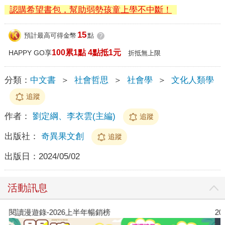
認購希望書包，幫助弱勢孩童上學不中斷！
15
預計最高可得金幣
點
?
100累1點 4點抵1元
HAPPY GO享
折抵無上限
分類：
中文書
＞
社會哲思
＞
社會學
＞
文化人類學
追蹤
作者：
劉定綱、李衣雲(主編)
追蹤
出版社：
奇異果文創
追蹤
出版日：
2024/05/02
活動訊息
閱讀漫遊錄-2026上半年暢銷榜
2