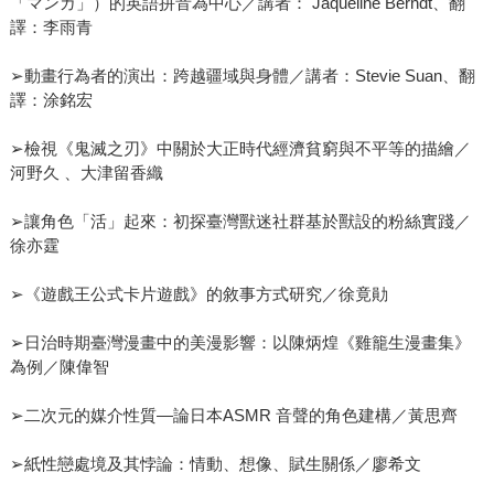
「マンガ」）的英語拼音為中心／講者： Jaqueline Berndt、翻
譯：李雨青
➢動畫行為者的演出：跨越疆域與身體／講者：Stevie Suan、翻
譯：涂銘宏
➢檢視《鬼滅之刃》中關於大正時代經濟貧窮與不平等的描繪／
河野久 、大津留香織
➢讓角色「活」起來：初探臺灣獸迷社群基於獸設的粉絲實踐／
徐亦霆
➢《遊戲王公式卡片遊戲》的敘事方式研究／徐竟勛
➢日治時期臺灣漫畫中的美漫影響：以陳炳煌《雞籠生漫畫集》
為例／陳偉智
➢二次元的媒介性質—論日本ASMR 音聲的角色建構／黃思齊
➢紙性戀處境及其悖論：情動、想像、賦生關係／廖希文