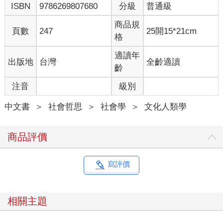
ISBN
9786269807680
分級
普通級
商品規
頁數
247
25開15*21cm
格
適讀年
出版地
台灣
全齡適讀
齡
注音
級別
中文書
＞
社會哲思
＞
社會學
＞
文化人類學
商品評價
寫評價
相關主題