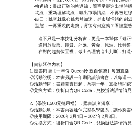
‧軌道線：畫出正確的軌道線，簡單掌握進出場時機
‧均線：重新理解均線，嗅出市場情緒，不再被短
‧缺口：跳空就像心跳忽然加速，是市場情緒的劇烈
‧型態：一再重現的走勢，背後有何意義？看懂型態
這不只是一本技術分析書，更是一本幫你「矯正
適用於股票、期貨、外匯、黃金、原油、比特幣
在對的趨勢位置裡，做出合理的進出判斷，打造
【書籍延伸內容】
1. 隨書附贈【一年份 Queen怜 親自領讀】每週直播
◎活動說明：本書另設一年期陪讀讀書會，以每週一
◎活動時間：書籍開賣日起，為期一年，直播時間依
◎兌換方式：後折口含QR Code，兌換辦法詳情請
2.【學院1,500元抵用禮】，購書讀者獨享！
◎活動說明：本書內容延伸完整教學體系，讓你將書
◎使用期限：2026年2月4日～2027年2月3日。
◎兌換方式：後折口含QR Code，兌換辦法詳情請