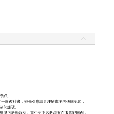
導師。
於一般教科書，她先引導讀者理解市場的傳統認知，
趨勢訊號。
細膩的教學洞察。書中更不吝收錄五百張實戰圖例，