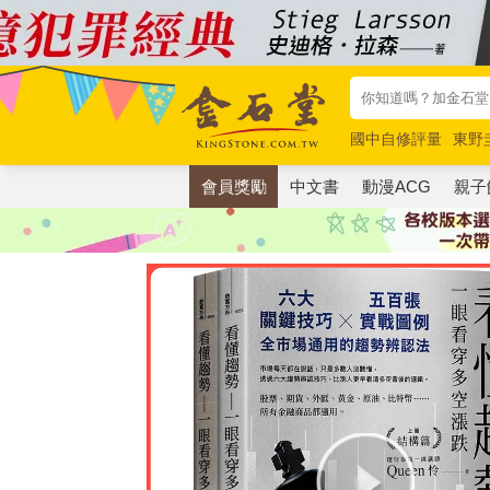
國中自修評量
東野
唯紅花綻放
奧德賽
會員獎勵
中文書
動漫ACG
親子