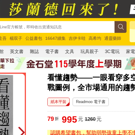
圭吾
楊双子
公益書包
16647續集
吉伊卡哇
高希均
通靈藥師
路邊攤新作
馬斯克
玩具總動員5
超慢跑
館
英文書
雜誌
電子書
文具
玩具親子
3C電玩
家
看懂趨勢——一眼看穿多
戰圖例，全市場通用的趨
紙本平裝
Readmoo 電子書
995
79
折
元
1260
元
認購希望書包，幫助弱勢孩童上學不