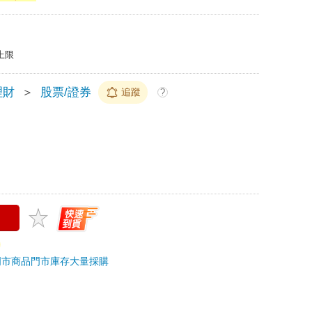
上限
理財
＞
股票/證券
追蹤
?
門市商品
門市庫存
大量採購