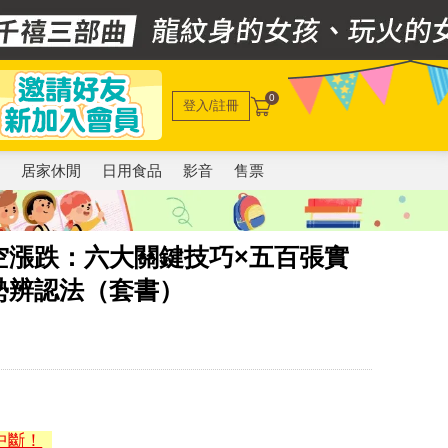
0
登入/註冊
電
居家休閒
日用食品
影音
售票
空漲跌：六大關鍵技巧×五百張實
勢辨認法（套書）
中斷！