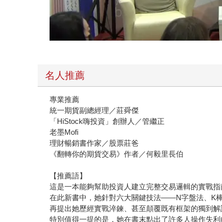
名人推薦
專業推薦
統一期貨副總經理／莊舜傑
「HiStock嗨投資」創辦人／管繼正
老墨Mofi
理財暢銷書作家／股票莊爸
《翻轉你的期貨交易》作者／何毅里長伯
【推薦語】
這是一本能夠幫助投資人建立完整交易邏輯的實戰指南
在此新書中，她針對六大關鍵技法——N字盤法、K
再提出她歷經實戰淬鍊、甚至顛覆既有框架的獨到解
特別值得一提的是，她在書末點出了許多人操作失利