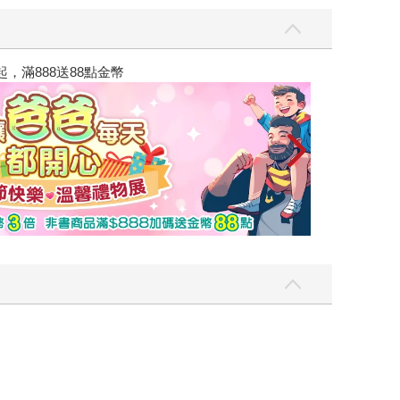
讀懂全球首富極