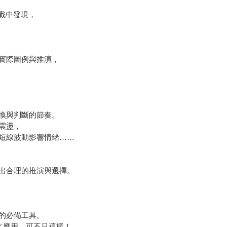
戰中發現，
實際圖例與推演，
換與判斷的節奏。
震盪，
短線波動影響情緒……
出合理的推演與選擇。
的必備工具。
／應用，可不只這樣！