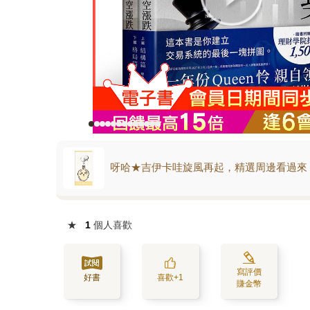
呀哈★吉伊卡哇旋風再起，精選周邊看過來
★
1
個人喜歡
寫評價
好書
喜歡+1
賺金幣