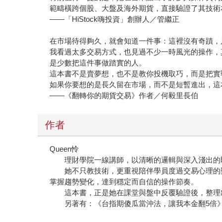
範疇橫跨個股、大盤及海外期貨，直接驗證了其技術
——「HiStock嗨投資」創辦人／管繼正
在市場待得夠久，就會知道一件事：這裡沒有奇蹟，
我看過太多交易方式，也見過不少一時風光的操作，
是少數把這件事做踏實的人。
這本書不是賣夢想，也不是教你投機取巧，而是把實
如果你要想的是長久留在市場，而不是短暫進出，這
——《翻轉你的期貨交易》作者／何毅里長伯
作者
Queen怜
理財學院一線講師，以清晰的邏輯與深入淺出的即
她不只教技術，更重視陪伴學員度過交易心理的難
掌握趨勢變化，達到穩定而自信的操作節奏。
這本書，正是她在課堂與盤中反覆驗證後，整理
另著有：《台指期傻瓜當沖法，讓我本金翻5倍