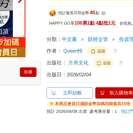
45
預計最高可得金幣
點
?
100累1點 4點抵1元
HAPPY GO享
折抵無
分類：
中文書
＞
財經企管
＞
投資
作者：
Queen怜
追蹤
?
出版社：
方舟文化
追蹤
?
加購
出版日：
2026/02/04
立即結帳
加入購物車
※ 本商品會員日滿額金幣加碼回饋最高15倍
預計 2026/08/08 出貨
參考庫存量：1
預訂