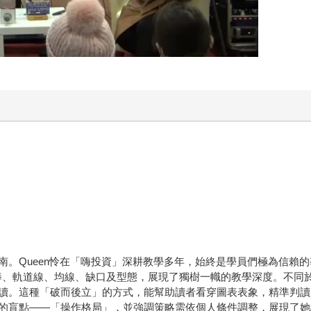
。Queen怜在「嗨投資」深耕教學多年，始終是學員們極為信賴的
棒、軌道線、均線、缺口及型態，展現了獨樹一幟的教學深度。不同
讀。這種「破而後立」的方式，能幫助讀者看穿圖表表象，精準判讀
的盲點——「操作格局」，並強調策略需依個人條件調整，展現了她