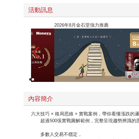
活動訊息
【父親節禮物展】5折起，滿888送88點金幣
內容簡介
六大技巧 × 格局思維 × 實戰案例，帶你看懂漲跌的
超過500張實戰圖解範例，完整呈現趨勢辨識的
多數人交易不穩定，