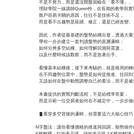
不是不努力，而是還沒開盤就輸在「看不懂」。
理財學院一線講師Queen怜，在長期的教學與實
散戶容易卡關的原因，往往不是技術不足，
而是看不出趨勢是延續、修正，還是已經改變。
因此，作者從最基礎的盤勢結構出發，透過大量
帶你一步步建立一套判讀盤勢的底層邏輯：
如何分辨多空結構、如何理解回測與震盪，
以及什麼時候該觀察，而不是急著出手。
看懂基本結構後，接下來考驗的，就是格局的轉
在不同趨勢位置中，盤勢是如何從推進、拉回到
又該如何在盤中動態調整自己的看法，而不是被
本書提供的實戰判斷流程，不是給標準答案，
而是示範一位交易者如何在不確定中，一步步做
▋看穿多空背後的邏輯，你需要這六大核心技巧
‧N字盤法：讓你看懂價格的推進與回調，順勢操作
‧K棒解構：紅的表示漲、綠的表示跌？K棒的解讀