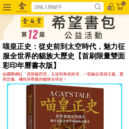
0
喵皇正史：從史前到太空時代，魅力征
服全世界的貓族大歷史【首刷限量雙面
彩印年曆書衣版】
由國際網紅「虎斑貓芭芭」主述與角色扮演，一部融合英雄主義、愛
與悲傷、犧牲與尊嚴的貓咪全球史！