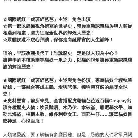
☆國際網紅「虎斑貓芭芭」主述、角色出演
☆第一部以貓類視角撰寫的世界史，帶你重新認識貓族與人類從
相遇到相處，魅力征服全世界的輝煌大歷史！
☆眾貓奴還不虔心拜讀，保你走向鏟屎官的人生巔峰！
喵的，早該改朝換代了！誰說歷史一定是以人類為中心？
讓博學的本喵助爾等貓奴一爪之力，以貓的視角讓你重新認識貓
族的輝煌歷史！
★國際網紅「虎斑貓芭芭」主述與角色扮演，專屬貓奴全程執筆
紀錄，一部融合英雄主義、愛與悲傷、犧牲與尊嚴的貓咪全球
史！
★史料豐富，前所未見。全書搭配虎斑貓芭芭近百幅Cosplay出
演各種歷史人物：埃及豔后、木乃伊、拿破崙、腓尼基水手、加
勒比海盜、樞機主教、維多利亞女王、西部牛仔……讓眾貓奴目
眩神迷，心悅臣服！
人類總愛說，要了解貓有多麼困難。但是，愚蠢的人們常常只關