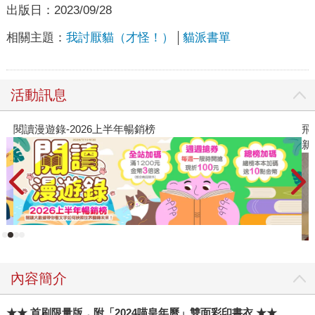
出版日：
2023/09/28
相關主題：
我討厭貓（才怪！）
貓派書單
活動訊息
閱讀漫遊錄-2026上半年暢銷榜
飛
新
內容簡介
★★ 首刷限量版，附「2024喵皇年曆」雙面彩印書衣 ★★