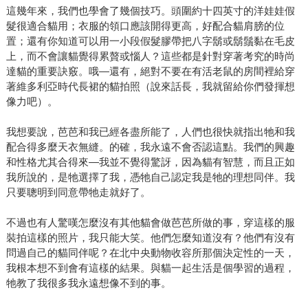
這幾年來，我們也學會了幾個技巧。頭圍約十四英寸的洋娃娃假
髮很適合貓用；衣服的領口應該開得更高，好配合貓肩膀的位
置；還有你知道可以用一小段假髮膠帶把八字鬍或鬍鬚黏在毛皮
上，而不會讓貓覺得累贅或惱人？這些都是針對穿著考究的時尚
達貓的重要訣竅。哦—還有，絕對不要在有活老鼠的房間裡給穿
著維多利亞時代長裙的貓拍照（說來話長，我就留給你們發揮想
像力吧）。
我想要說，芭芭和我已經各盡所能了，人們也很快就指出牠和我
配合得多麼天衣無縫。的確，我永遠不會否認這點。我們的興趣
和性格尤其合得來—我並不覺得驚訝，因為貓有智慧，而且正如
我所說的，是牠選擇了我，憑牠自己認定我是牠的理想同伴。我
只要聰明到同意帶牠走就好了。
不過也有人驚嘆怎麼沒有其他貓會做芭芭所做的事，穿這樣的服
裝拍這樣的照片，我只能大笑。他們怎麼知道沒有？他們有沒有
問過自己的貓同伴呢？在北中央動物收容所那個決定性的一天，
我根本想不到會有這樣的結果。與貓一起生活是個學習的過程，
牠教了我很多我永遠想像不到的事。