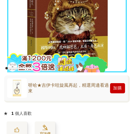
呀哈★吉伊卡哇旋風再起，精選周邊看過
加購
來
★
1
個人喜歡
寫評價