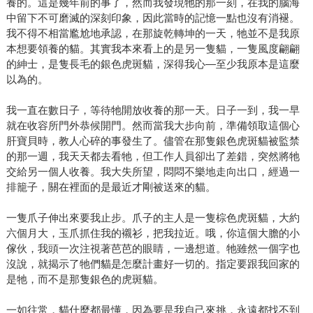
養的。這是幾年前的事了，然而我發現牠的那一刻，在我的腦海
中留下不可磨滅的深刻印象，因此當時的記憶一點也沒有消褪。
我不得不相當尷尬地承認，在那旋乾轉坤的一天，牠並不是我原
本想要領養的貓。其實我本來看上的是另一隻貓，一隻風度翩翩
的紳士，是隻長毛的銀色虎斑貓，深得我心—至少我原本是這麼
以為的。
我一直在數日子，等待牠開放收養的那一天。日子一到，我一早
就在收容所門外恭候開門。然而當我大步向前，準備領取這個心
肝寶貝時，教人心碎的事發生了。儘管在那隻銀色虎斑貓被監禁
的那一週，我天天都去看牠，但工作人員卻出了差錯，突然將牠
交給另一個人收養。我大失所望，悶悶不樂地走向出口，經過一
排籠子，關在裡面的是最近才剛被送來的貓。
一隻爪子伸出來要我止步。爪子的主人是一隻棕色虎斑貓，大約
六個月大，玉爪抓住我的襯衫，把我拉近。哦，你這個大膽的小
傢伙，我頭一次注視著芭芭的眼睛，一邊想道。牠雖然一個字也
沒說，就揭示了牠們貓是怎麼計畫好一切的。指定要跟我回家的
是牠，而不是那隻銀色的虎斑貓。
一如往常，貓什麼都最懂，因為要是我自己來挑，永遠都找不到