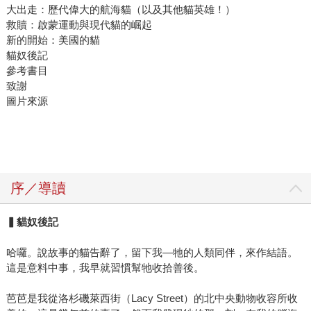
大出走：歷代偉大的航海貓（以及其他貓英雄！）
救贖：啟蒙運動與現代貓的崛起
新的開始：美國的貓
貓奴後記
參考書目
致謝
圖片來源
序／導讀
▍貓奴後記
哈囉。說故事的貓告辭了，留下我—牠的人類同伴，來作結語。
這是意料中事，我早就習慣幫牠收拾善後。
芭芭是我從洛杉磯萊西街（Lacy Street）的北中央動物收容所收