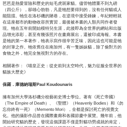
芭芭是熱愛冒險和歷史的短毛虎斑家貓。儘管牠體重不到九磅
（四公斤），卻雄心勃勃，凡是牠想要得到的，沒有任何貓或人
能阻擋。牠生在洛杉磯的陋巷，在逆境中接受錘鍊，年紀輕輕就
在這座都市的動物收容所實習，最後被本書的人類共同作者發
現。牠在五年前開始模特兒生涯，此後即為全世界的網站和出版
品增光添彩，甚至有幾張照片在畫廊展出，還被印成海報。本書
是牠的第一本著作，牠表示寫作很辛苦乏味，因此這也可能是牠
的封筆之作。牠依舊住在南加州，有一隻姊妹貓，除了偷對方的
食物之外，牠完全無視對方的存在。
相關著作：《喵皇正史：從史前到太空時代，魅力征服全世界的
貓族大歷史》
保羅．庫德納瑞斯Paul Koudounaris
擁有加州大學洛杉磯分校藝術史博士學位。著有《死亡帝國》
（The Empire of Death）、《聖體》（Heavenly Bodies）和《勿
忘你終有一死》（Memento Mori），全都是探討死亡的視覺文
化。他的攝影作品曾在國際畫廊和各國節慶中展覽。幾年前，他
開始研究貓的歷史，發現這個課題不僅是對貓功勞成就的肯定，