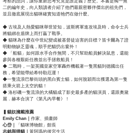
考察的證詞，讓你重新思考究竟是誰定義了歷史。本書是獨一無
二的編年史，向人類讀者介紹了他們最親密夥伴傑出的祖先們，
並且徹底展現出貓咪確實知道牠們在做什麼。
◆ 古埃及人熱愛貓咪舉世皆知，波斯將軍進攻埃及時，命令士兵
將貓綁在盾牌上而打贏了戰爭。
◆ 貓咪為什麼在中世紀變成被基督徒迫害的目標？笛卡爾為了證
明動物缺乏靈魂，順手把貓扔出窗外！
◆ 「船貓」如何跟水手合作無間，不只幫助船員解決鼠患，還能
參與各種艱鉅任務並出手拯救船員！
◆ 二戰時，一架英國皇家空軍轟炸機載著一隻黑貓到德國出任
務，希望能帶給希特勒厄運！
◆一隻流浪巴黎街頭的黑白賓士貓，如何脫穎而出獲選為第一隻
搭乘火箭上太空的貓！
◆ 洛杉磯一隻流浪的大橘貓成了影史最多產的貓演員，還跟奧黛
麗．赫本合演了《第凡內早餐》！
▍貓奴擁戴推薦
Emily Chan｜
作家、插畫師
心岱｜
「貓咪博物館」館長
志銘與狸貓｜
黃阿瑪的後宮生活