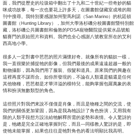
面，我們從歷史的垃圾箱中翻出了十九和二十世紀一些奇妙的貓
咪成功故事，每一次也要花上許多天，在圖書館儲藏室成堆的期
刊中搜尋。我特別要感謝加州聖馬利諾（San Marino）的杭廷頓
圖書館（Hunting Library），加州大學洛杉磯分校圖書館暨特別館
藏，洛杉磯公共圖書館和倫敦的PDSA寵物醫院提供紫水晶號船
貓賽門的原始照片和資料。我們也全心感謝八號教室所在的艾利
西高地小學。
很多人一定對書中芭芭的照片滿懷好奇。就像所有的貓奴一樣，
我一直很樂於捕捉牠的影像，但我們最後的成果遠遠超越一般的
動物攝影，因為我們用了服裝、假髮和道具。原來我們的興趣在
這裡再度不謀而合。如你所發現的，不論在人類還是貓還是任何
其他物種，芭芭都是才華洋溢的模特兒，能夠掌握包羅萬象的表
情和扮演無數類型的角色。
這些照片對我們來說不僅僅是肖像，而且是物種之間的交流，使
我們的關係更加鞏固，因為是我為牠設計了角色扮演，又用我有
限的人類手段想方設法給牠解釋所需的姿勢和表情。令人驚訝的
是，牠總是完全正確地掌握到它，而且—同樣教人驚訝的是，即
使牠未能掌握，結果也往往是牠對角色的看法明顯比我高明。