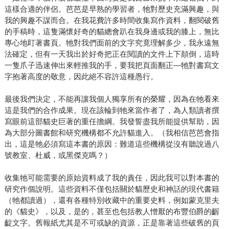
這樣合適的伴侶。芭芭是早熟的學習者，牠對歷史充滿興趣，與
我的興趣不謀而合。在我花費許多時間收集寫作資料，翻閱破舊
的手稿時，這隻滿懷好奇的貓總會趴在我身邊或我的膝上，無比
專心地盯著書頁。牠對我們面前的文字究竟理解多少，我永遠無
法確定，但有一天我出於好奇把正在閱讀的文件上下顛倒，這時
一隻爪子迅速伸出來輕推我的手，要我把頁面翻正—牠對書寫文
字抱著高度的敬意，因此絕不容許這種愚行。
最後我們決定，不能再讓我個人獨享所有的榮耀，因為在牠看來
這是我們的合作成果。現在該輪到牠來當作者了，為人類讀者撰
寫眼前這部貓史巨著的重任擔綱。我發誓盡我所能提供幫助，因
為大部分圖書館和研究機構都不允許貓進入。（我相信芭芭會指
出，這是牠必須寫這本書的原因：難道這些機構從沒有聽說過八
號教室、杜威，或黑傑克嗎？）
收集牠可能需要的原始資料成了我的責任，因此我可以對本書的
研究作個說明。這些資料不僅包括關於貓歷史和神話的現代書籍
（牠都讀過），還有各種特別收藏中的重要史料，例如蒙克里夫
的《貓史》，以及，是的，甚至也包括教人憎厭的布豐伯爵的齷
齪文字。舊報紙尤其是不可或缺的資源，正是靠著這些破舊的頁