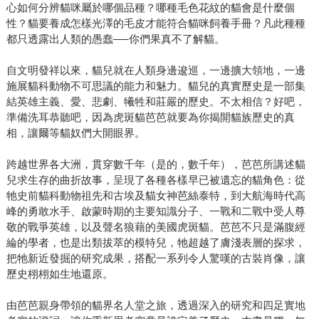
心如何分辨貓咪屬於哪個品種？哪種毛色花紋的貓會是什麼個
性？貓要養成怎樣光澤的毛皮才能符合貓咪飼養手冊？凡此種種
都只透露出人類的愚蠢──你們果真不了解貓。
自文明發祥以來，貓兒就在人類身邊逡巡，一邊擴大領地，一邊
施展貓科動物不可思議的能力和魅力。貓兒的真實歷史是一部集
結英雄主義、愛、悲劇、犧牲和莊嚴的歷史。不太相信？好吧，
準備洗耳恭聽吧，因為虎斑貓芭芭就要為你揭開貓族歷史的真
相，讓爾等貓奴們大開眼界。
跨越世界各大洲，貫穿數千年（是的，數千年），芭芭所講述貓
兒求生存的曲折故事，呈現了各種各樣早已被遺忘的貓角色：從
牠史前貓科動物祖先和古埃及貓女神芭絲泰特，到大航海時代高
峰的勇敢水手、啟蒙時期的主要知識分子、一戰和二戰中受人尊
敬的戰爭英雄，以及聲名狼藉的美國虎斑貓。芭芭不只是滿腹經
綸的學者，也是出類拔萃的模特兒，牠超越了膚淺表層的探求，
把牠新近發掘的研究成果，搭配一系列令人驚嘆的古裝肖像，讓
歷史栩栩如生地還原。
由芭芭親身帶領的貓界名人堂之旅，透過深入的研究和四足實地