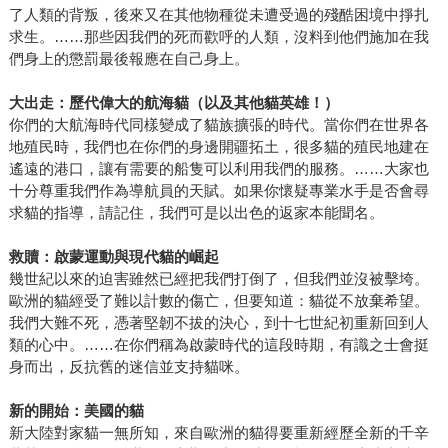
了人類的背叛，後來又在其他物種從未遭受過的殘酷困境中掙扎
求生。……那些因我們的死而歡呼的人類，沒料到他們施加在我
們身上的懲罰最後報應在自己身上。
大出走：歷代偉大的航海貓（以及其他貓英雄！）
你們的大航海時代同樣變成了貓族擴張的時代。當你們在世界各
地殖民時，我們也在你們的身邊開疆拓土，很多貓的殖民地建在
遙遠的港口，讓有需要的船隻可以利用我們的服務。……大家也
十分尊重我們作為導航員的天賦。如果你懷疑專業水手是否會尋
求貓的指導，請記住，我們可是以出色的返家本能聞名。
救贖：啟蒙運動與現代貓的崛起
幾世紀以來的迫害雖然已經把我們打倒了，但我們並沒被擊垮。
歐洲的貓經受了難以計數的傷亡，但要知道：貓從不放棄希望。
我們大難不死，憑著堅韌不拔的決心，到十七世紀初重新回到人
類的心中。……在你們稱為啟蒙時代的這段時期，有識之士會挺
身而出，反抗舊的迷信並支持貓咪。
新的開始：美國的貓
新大陸對家貓一無所知，來自歐洲的貓得要重新經歷全新的千辛