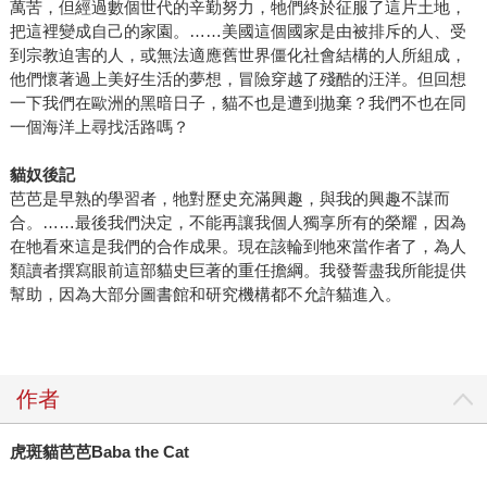
萬苦，但經過數個世代的辛勤努力，牠們終於征服了這片土地，
把這裡變成自己的家園。……美國這個國家是由被排斥的人、受
到宗教迫害的人，或無法適應舊世界僵化社會結構的人所組成，
他們懷著過上美好生活的夢想，冒險穿越了殘酷的汪洋。但回想
一下我們在歐洲的黑暗日子，貓不也是遭到拋棄？我們不也在同
一個海洋上尋找活路嗎？
貓奴後記
芭芭是早熟的學習者，牠對歷史充滿興趣，與我的興趣不謀而
合。……最後我們決定，不能再讓我個人獨享所有的榮耀，因為
在牠看來這是我們的合作成果。現在該輪到牠來當作者了，為人
類讀者撰寫眼前這部貓史巨著的重任擔綱。我發誓盡我所能提供
幫助，因為大部分圖書館和研究機構都不允許貓進入。
作者
虎斑貓芭芭Baba the Cat