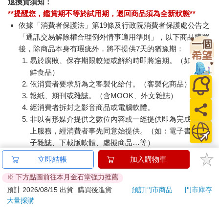
退換貨須知：
**提醒您，鑑賞期不等於試用期，退回商品須為全新狀態**
依據「消費者保護法」第19條及行政院消費者保護處公告之
「通訊交易解除權合理例外情事適用準則」，以下商品購買
後，除商品本身有瑕疵外，將不提供7天的猶豫期：
易於腐敗、保存期限較短或解約時即將逾期。（如：生
鮮食品）
依消費者要求所為之客製化給付。（客製化商品）
報紙、期刊或雜誌。（含MOOK、外文雜誌）
經消費者拆封之影音商品或電腦軟體。
非以有形媒介提供之數位內容或一經提供即為完成之線
上服務，經消費者事先同意始提供。（如：電子書、電
子雜誌、下載版軟體、虛擬商品…等）
已拆封之個人衛生用品。（如：內衣褲、刮鬍刀、除毛
立即結帳
加入購物車
刀…等）
※ 下方點圖前往本月金石堂強力推薦
若非上列種類商品，均享有到貨7天的猶豫期（含例假
日）。
預計 2026/08/15 出貨
購買後進貨
預訂門市商品
門市庫存
大量採購
辦理退換貨時，商品（組合商品恕無法接受單獨退貨）必須
是您收到商品時的原始狀態（包含商品本體、配件、贈品、