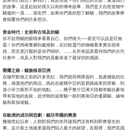
如果你們真想了解我們，就必須放下你們熟悉的主題，重溫我們
的故事。這是起始於很久以前的傳奇故事，我們是大自然造物中
驕傲的一員……朋友們，如果你們真的想了解貓，我們的故事將
會顛覆你們的許多想法。
黃金時代：史前和古埃及的貓
你不妨用貓的眼睛來看看自己。你們很大──甚至可以說是巨無
霸！你們用兩隻腳到處移動，在比較靈巧的物種看來實在很笨
拙，而且更討厭的是你們很吵。……在所有認真看待我們的古代
社會中，埃及人對我們的貢獻表達了最深切的感謝。
榮耀之路：貓族移居亞洲
在穆罕默德之前的許多世紀，我們就與商隊簽約，負責捕鼠的任
務，保護他們的商品，因此在縱橫中亞的貿易路線來回穿梭，到
達小菲力斯所不知的地點。……幾乎整片亞洲大陸都有貓自豪地
帶有當地的血統，從伊朗的波斯貓一路到東南亞的暹羅貓、緬甸
貓和新加坡貓。
在歐洲的成功與悲劇：貓兒帝國的興衰
幾個世紀以來，人類對我們的崇拜讓我們沒有料到即將發生的
事。這片新土地後來讓我們陷入最大的絕望，在那裡，我們見識