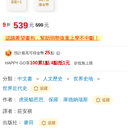
喜歡+1
賺金幣
539
9
折
元
599
元
認購希望書包，幫助弱勢孩童上學不中斷！
25
預計最高可得金幣
點
?
100累1點 4點抵1元
HAPPY GO享
折抵無上限
分類：
中文書
＞
人文歷史
＞
世界史地
＞
世界近代史
追蹤
作者：
虎斑貓芭芭、保羅．庫德納瑞斯
追蹤
譯者：
莊安祺
出版社：
麥田
追蹤