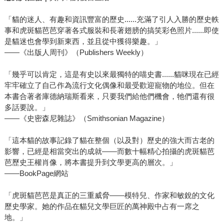
「貓的迷人、有趣和資訊豐富的歷史......充滿了引人入勝的歷史軼
事和虎斑貓芭芭穿著各式服裝和長著翅膀的搞笑彩色照片......即使
是貓迷也會學到新東西，並且從中獲得樂趣。」
——《出版人周刊》（Publishers Weekly）
「幾乎可以肯定，這是有史以來最獨特的喵史書......貓咪現在已經
牢牢確立了自己作為流行文化偶像和最受歡迎寵物的地位。但在
本書合著者庫德納瑞斯看來，只要我們給他們機會，牠們還有很
多話要說。」
——《史密森尼雜誌》（Smithsonian Magazine）
「這本貓的故事記錄了貓在整個（以及對）歷史的強大而古老的
影響，已經是相當突出的成就——而數十幅精心拍攝的虎斑貓芭
芭歷史王權肖像，將本書提升到文學更高的層次。」
——BookPage網站
「虎斑貓芭芭是真正的三重威脅——模特兒、作家和敏銳的文化
歷史學家。她的作品在貓兒文學巨匠的萬神殿中占有一席之
地。」