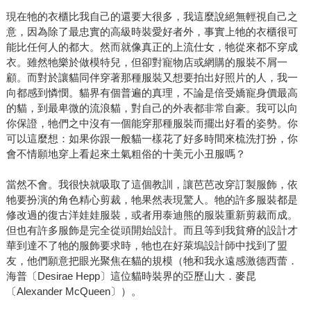
現在牠的衣櫃比我自己的還要大很多，我這麼說絕無輕視自己之
意，因為除了最忠實的高級時裝愛好者外，事實上牠的衣櫃很可
能比任何人的都大。然而就像真正的上流仕女，牠從來都不穿成
衣。雖然牠樂於做模特兒，但卻對寵物店或網購的服裝不屑一
顧。而對於讓貓同伴穿著那種服裝又想要拍出好照片的人，我一
向都感到憐憫。貓界有個普遍的真理，不論是倍受嬌寵身價最高
的貓，到最卑微的流浪貓，對自己的外表都非常自豪。我可以向
你保證，牠們之中沒有一個能穿那種服裝而擺出好看的姿勢。你
可以這麼想：如果你跟一般貓一樣花了好多時間來梳洗打扮，你
會不情願地穿上看起來土氣粗俗的十美元小丑服嗎？
當然不會。我很快就吸取了這個教訓，讓芭芭改穿訂製服飾，依
牠要扮演的角色精心剪裁，牠果然表現驚人。牠的許多服裝都是
修改過的復古洋娃娃服裝，或者用泰迪熊的服裝重新剪裁而成。
但也有許多服飾是完全從頭開始設計。而且等到我貧瘠的設計才
華到達不了牠的服飾要求時，牠也在好萊塢設計師中找到了盟
友，他們願意把眼光聚焦在貓的規模（牠和我永遠感激德西蕾．
海普〔Desirae Hepp〕這位貓時裝界的亞歷山大．麥昆
〔Alexander McQueen〕）。