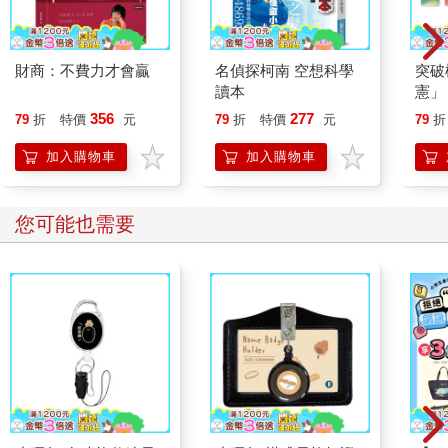
財商：不費力才會贏
名偵探柯南 空想科學
突破
讀本
憲」
台灣
356
277
79
折
特價
元
79
折
特價
元
79
折
持與
「日
加入購物車
加入購物車
您可能也需要