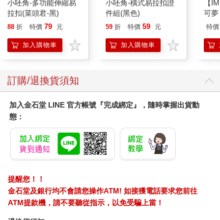
小呸角-多功能伸縮易
小呸角-橫式易拉扣證
【IM
拉扣(菜頭君-黑)
件組(黑色)
可夢
IMP
79
59
88
折
特價
元
59
折
特價
元
特價
加入購物車
加入購物車
訂購/退換貨須知
加入金石堂 LINE 官方帳號『完成綁定』，隨時掌握出貨動
態：
提醒您！！
金石堂及銀行均不會請您操作ATM! 如接獲電話要求您前往
ATM提款機，請不要聽從指示，以免受騙上當！