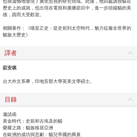
也很遺憾地發現了廣受忽視的研究領域。此後，他四處講授貓在
歷史上的成就，也出現在電視和廣播節目中，進一步頌揚貓的美
德，因而大受歡迎。
相關著作：《喵皇正史：從史前到太空時代，魅力征服全世界的
貓族大歷史》
譯者
莊安祺
台大外文系畢，印地安那大學英美文學碩士。
目錄
邀請函
黃金時代：史前和古埃及的貓
榮耀之路：貓族移居亞洲
在歐洲的成功與悲劇：貓兒帝國的興衰