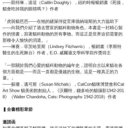
——凱特琳．道堤（Caitlin Doughty），紐約時報暢銷書《死後，
貓會吃掉我的眼睛嗎？》作者
「虎斑貓芭芭——在牠的鏟屎侍從官庫德納瑞斯的大力協助下
——向我們介紹了過去豐富的貓科動物角色。本書是一封精心製
作的情書，寫著貓科動物的所有事物。而這正是世界迫切需要的
那種令人愉快的消遣。」
——琳賽．菲茨哈里斯（Lindsey Fitzharris），暢銷書《李斯特
醫生的生死舞台》作者，E.O. 威爾遜文學科學寫作獎得主
「一部關於我們心愛的貓科動物的編年史，證明自古以來貓在各
個方面都是——而且一直都是優越的生物。這是一種真正的力
量。」
——蘇珊．邁可斯（Susan Michals），CatCon貓咪博覽會和Cat
Art Show 貓美術館創始人，《沃爾特．錢多哈的貓攝影1942-201
8》（Walter Chandoha, Cats: Photographs 1942-2018）作者
▍全書精彩章節
邀請函