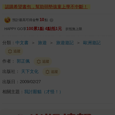
認購希望書包，幫助弱勢孩童上學不中斷！
10
預計最高可得金幣
點
?
100累1點 4點抵1元
HAPPY GO享
折抵無上限
分類：
中文書
＞
旅遊
＞
旅遊遊記
＞
歐洲遊記
追蹤
作者：
郭正佩
追蹤
出版社：
天下文化
追蹤
出版日：
2009/02/27
相關主題：
我討厭貓（才怪！）