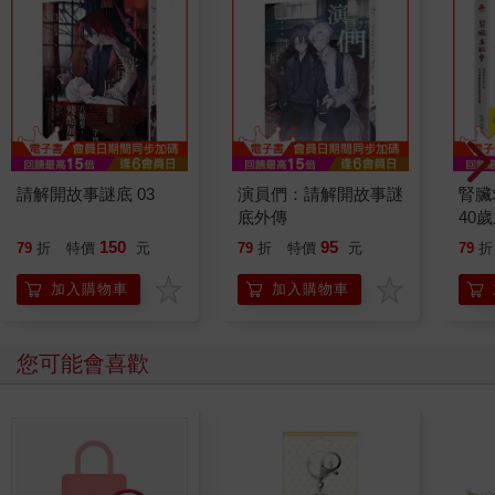
請解開故事謎底 03
演員們：請解開故事謎
腎臟
底外傳
40
就告
150
95
79
折
特價
元
79
折
特價
元
79
折
加入購物車
加入購物車
您可能會喜歡