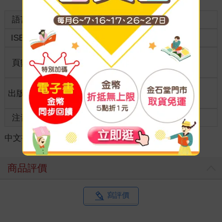
語言
中文繁體
裝訂
紙本平裝
ISBN
9789862162866
分級
普通級
商品規
頁數
288
25開15*21cm
格
適讀年
出版地
台灣
全齡適讀
齡
注音
級別
中文書
＞
旅遊
＞
旅遊遊記
＞
歐洲遊記
商品評價
寫評價