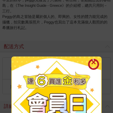
步，盡情飽覽巴黎好風光！ 台灣很多縣市都設有文學步道，
島，在《The Insight Guide - Greece》的介紹裡，總共只用到－
三行。
或是介紹該縣市的作家及其作品。而到國內外旅遊時，也不
Peggy的島之冒險是屬於個人的、即興的、女性的體力能完成的
妨走一趟作家的故居，或是走一程文學場景，不僅僅是休閒
攝獵，拍完數萬張照片，Peggy也寫出了這本充滿個人觀照的的
踏青，也是重新對文學作品賞析。今年，就為自己安排一趟
希臘旅行札記。
文學場景之旅吧！
配送方式
國內宅配：本島、離島
到店取貨：
台灣
不限金額免運費
國際快遞：全球
海外
港澳店取：
詳細資料