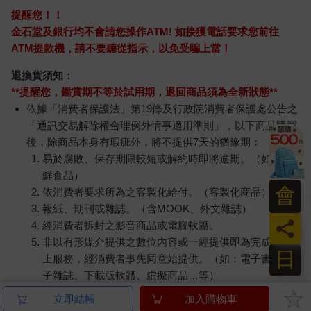
提醒您！！
金石堂及銀行均不會請您操作ATM! 如接獲電話要求您前往
ATM提款機，請不要聽從指示，以免受騙上當！
退換貨須知：
**提醒您，鑑賞期不等於試用期，退回商品須為全新狀態**
依據「消費者保護法」第19條及行政院消費者保護處公告之
「通訊交易解除權合理例外情事適用準則」，以下商品購買
後，除商品本身有瑕疵外，將不提供7天的猶豫期：
易於腐敗、保存期限較短或解約時即將逾期。（如：生
鮮食品）
會
依消費者要求所為之客製化給付。（客製化商品）
報紙、期刊或雜誌。（含MOOK、外文雜誌）
員
經消費者拆封之影音商品或電腦軟體。
非以有形媒介提供之數位內容或一經提供即為完成之線
日
上服務，經消費者事先同意始提供。（如：電子書、電
子雜誌、下載版軟體、虛擬商品…等）
已拆封之個人衛生用品。（如：內衣褲、刮鬍刀、除毛
立即結帳
加入購物車
刀…等）