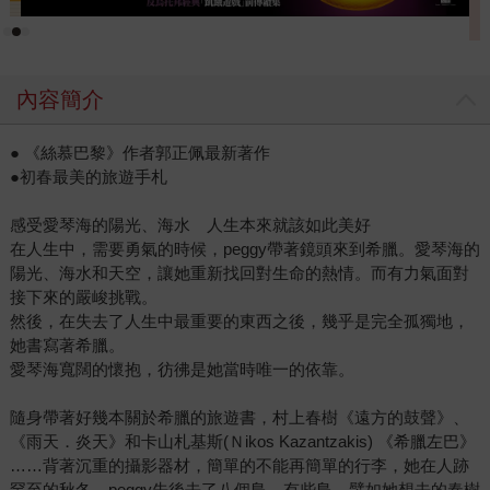
子號」夢幻列車欣賞無敵海景。這趟文學地景之旅讓人難
忘，也因此，現在只要出去自助旅行，總不忘將順路的文學
地景排入旅程。 喜歡村上春樹的朋友，不妨像郭正佩一樣來
內容簡介
趟村上春樹之旅。她住在東京，假日的時候就試著坐電車到
青山、高圓寺或什麼地方，尋找村上書中似乎固執兮兮，一
● 《絲慕巴黎》作者郭正佩最新著作
個人默默在櫃台後面，一邊親手做點下酒小菜，調On the
●初春最美的旅遊手札
rock威士忌，一邊換LP唱盤的爵士喫茶店老闆身影。更有空
時，就前往希臘斯佩察鳥、米克諾斯島、克里特島等地，尋
感受愛琴海的陽光、海水 人生本來就該如此美好
訪《遠方的鼓聲》一書背景。就這樣帶著村上春樹的書，一
在人生中，需要勇氣的時候，peggy帶著鏡頭來到希臘。愛琴海的
邊重讀，一邊一本一本試著走過書裡出現的場景，她寫下
陽光、海水和天空，讓她重新找回對生命的熱情。而有力氣面對
《2017310101639》《2017490005444》（皆為天下文化）
接下來的嚴峻挑戰。
然後，在失去了人生中最重要的東西之後，幾乎是完全孤獨地，
二書，記錄她和村上、東京、希臘交織而成的故事。 而去巴
她書寫著希臘。
黎時，別忘帶本《2017420027096》（貓頭鷹），雨果寫下
愛琴海寬闊的懷抱，彷彿是她當時唯一的依靠。
《鐘樓怪人》的住所，海明威跟費滋傑羅相識的咖啡館，喬
治．歐威爾當洗碗工的飯店，王爾德跟新婚妻子度蜜月的旅
隨身帶著好幾本關於希臘的旅遊書，村上春樹《遠方的鼓聲》、
館，卡謬、沙特、莒哈絲等人在二戰時反抗德軍的地下組織
《雨天．炎天》和卡山札基斯(Ｎikos Kazantzakis) 《希臘左巴》
所在地……書中探索七十位知名文人在巴黎留下的足跡，勾
……背著沉重的攝影器材，簡單的不能再簡單的行李，她在人跡
勒他們在這座夢幻城市的過往。可以讓人踏著眾文學家的腳
罕至的秋冬，peggy先後去了八個島，有些島，譬如她想去的春樹