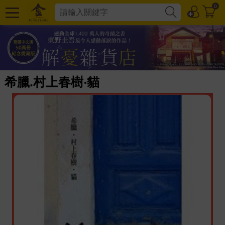
0
希臘.村上春樹‧貓