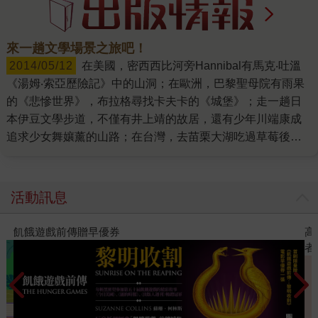
來一趟文學場景之旅吧！
2014/05/12
在美國，密西西比河旁Hannibal有馬克‧吐溫
《湯姆‧索亞歷險記》中的山洞；在歐洲，巴黎聖母院有雨果
的《悲慘世界》，布拉格尋找卡夫卡的《城堡》；走一趟日
本伊豆文學步道，不僅有井上靖的故居，還有少年川端康成
追求少女舞孃薰的山路；在台灣，去苗栗大湖吃過草莓後，
會想起李喬以及《寒夜》三部曲，去美濃參觀過菸樓、欣賞
過紙傘後，可去一趟鍾理和紀念館……主題旅遊的方式有百
百種，以作家或是文學場景為主調的旅行方式是其中一種，
活動訊息
幻想著與主角或作者一起遨遊故事裡的場景，這趟旅行必定
令人印象深刻！ 之前和朋友曾追尋日本文學大師川端康成所
高功能倖存者：如果不「有用」，我還
著《伊豆的舞孃》腳步，展開一場「踊子步道」文學之旅。
者親簽版）
我們帶著《伊豆的舞孃》及陳銘磻先生著的
《2018610827199》（凱信企管）上路，一路上經過修善
寺、獨鈷之湯、竹林小徑、湯本館……慢慢觀看著少年與薰
從相識到傾慕的純情之戀。當然，也不忘搭乘一趟「伊豆踊