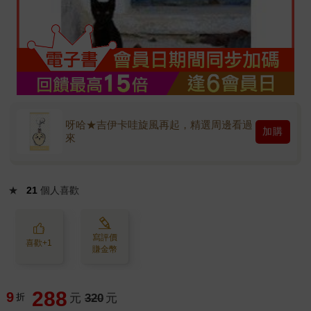
呀哈★吉伊卡哇旋風再起，精選周邊看過
加購
來
★
21
個人喜歡
寫評價
喜歡+1
賺金幣
288
9
折
元
320
元