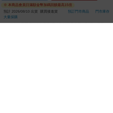
※ 本商品會員日滿額金幣加碼回饋最高15倍
若非上列種類商品，均享有到貨7天的猶豫期（含例假
日）。
預計 2026/08/10 出貨
購買後進貨
預訂門市商品
門市庫存
大量採購
辦理退換貨時，商品（組合商品恕無法接受單獨退貨）必須
是您收到商品時的原始狀態（包含商品本體、配件、贈品、
保證書、所有附隨資料文件及原廠內外包裝…等），請勿直
接使用原廠包裝寄送，或於原廠包裝上黏貼紙張或書寫文
字。
退回商品若無法回復原狀，將請您負擔回復原狀所需費用，
嚴重時將影響您的退貨權益。