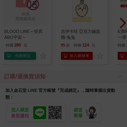
BLOOD LINE～怪異
吉伊卡哇 亞克力鑰匙
幻獸
ABO宇宙～
圈-兔兔
一彈 
Pal
280
124
特價
元
95
折
特價
元
特價
盒）
預購限定
加入購物車
訂購/退換貨須知
加入金石堂 LINE 官方帳號『完成綁定』，隨時掌握出貨動
態：