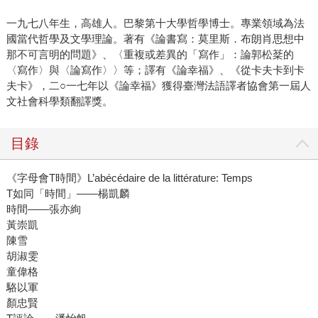
一九七八年生，高雄人。巴黎第十大學哲學博士。專業領域為法
國當代哲學及文學理論。著有《論書寫：莫里斯．布朗肖思想中
那不可言明的問題》、〈重複或差異的「寫作」：論郭松棻的
〈寫作〉與〈論寫作〉〉等；譯有《論幸福》、《從卡夫卡到卡
夫卡》，二○一七年以《論幸福》獲得臺灣法語譯者協會第一屆人
文社會科學類翻譯獎。
目錄
《字母會T時間》L’abécédaire de la littérature: Temps
T如同「時間」――楊凱麟
時間――張亦絢
黃崇凱
陳雪
胡淑雯
童偉格
駱以軍
顏忠賢