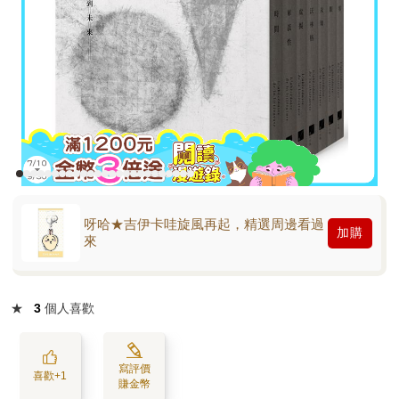
呀哈★吉伊卡哇旋風再起，精選周邊看過
加購
來
★
3
個人喜歡
寫評價
喜歡+1
賺金幣