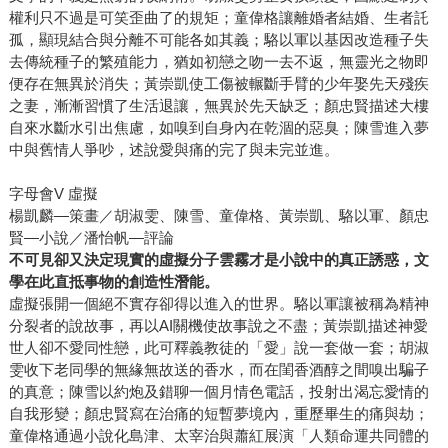
權利只不過是可笑歪曲了的規矩；童偉格讓離婚者結婚、生者託
孤，顯現結合與分離不可能各如其義；駱以軍以基因改造種子失
去傳統種子的繁殖能力，猶如初戀之吻一去不返，無靈光之物即
便存在無異於消失；黃崇凱使工傷被輾斷手臂的少年娶先天殘疾
之妻，漸漸習慣了生活退讓，無異於先天缺乏；顏忠賢描述大樓
自來水斷水引出焦慮，如嗅到自身內在乾涸的惡臭；陳雪進入夢
中與舊情人爭吵，述說愛與痛的完了與未完並進。
字母會V 虛擬
楊凱麟—策畫／胡淑雯、陳雪、童偉格、黃崇凱、駱以軍、顏忠
賢—小說／潘怡帆—評論
不可見卻又決定現實的虛擬分子雲霧才是小說中的真正誘惑，文
學在此直抵事物的創造性潛能。
虛擬張開一個絕不實存卻得以進入的世界。駱以軍讓被稱為精神
分裂者的說故事，再以AI關機使故事說之不盡；黃崇凱描述神愛
世人卻不愛同性戀，此可釋義教徒的「愛」說一套做一套；胡淑
雯收下老同學的無緣無故送的香水，而在閨香酒醇之間嗅出騙子
的真意；陳雪以約炮及錯聊一個月情色電話，投射出渴忘愛情的
自我形變；顏忠賢寫在治痛的短暫夢境內，重歷畢生的痛與劫；
童偉格通過小說化島津、太宰治與蕭紅展演「人類命運共同體的