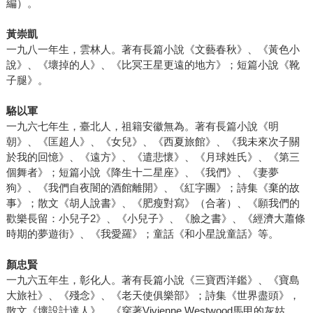
編）。
黃崇凱
一九八一年生，雲林人。著有長篇小說《文藝春秋》、《黃色小
說》、《壞掉的人》、《比冥王星更遠的地方》；短篇小說《靴
子腿》。
駱以軍
一九六七年生，臺北人，祖籍安徽無為。著有長篇小說《明
朝》、《匡超人》、《女兒》、《西夏旅館》、《我未來次子關
於我的回憶》、《遠方》、《遣悲懷》、《月球姓氏》、《第三
個舞者》；短篇小說《降生十二星座》、《我們》、《妻夢
狗》、《我們自夜闇的酒館離開》、《紅字團》；詩集《棄的故
事》；散文《胡人說書》、《肥瘦對寫》（合著）、《願我們的
歡樂長留：小兒子2》、《小兒子》、《臉之書》、《經濟大蕭條
時期的夢遊街》、《我愛羅》；童話《和小星說童話》等。
顏忠賢
一九六五年生，彰化人。著有長篇小說《三寶西洋鑑》、《寶島
大旅社》、《殘念》、《老天使俱樂部》；詩集《世界盡頭》，
散文《壞設計達人》、《穿著Vivienne Westwood馬甲的灰姑