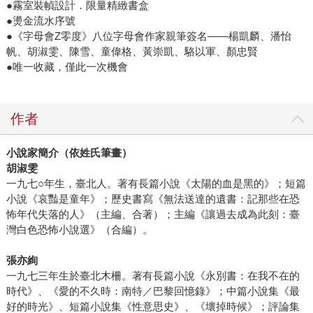
●霧室裝幀設計．限量精緻書盒
●燙金流水序號
●《字母會Z零度》八位字母會作家親筆簽名――楊凱麟、潘怡
帆、胡淑雯、陳雪、童偉格、黃崇凱、駱以軍、顏忠賢
●唯一收藏，僅此一次機會
作者
小說家簡介（依姓氏筆畫）
胡淑雯
一九七○年生，臺北人。著有長篇小說《太陽的血是黑的》；短篇
小說《哀豔是童年》；歷史書寫《無法送達的遺書：記那些在恐
怖年代失落的人》（主編、合著）；主編《讓過去成為此刻：臺
灣白色恐怖小說選》（合編）。
張亦絢
一九七三年生於臺北木柵。著有長篇小說《永別書：在我不在的
時代》、《愛的不久時：南特／巴黎回憶錄》；中篇小說集《最
好的時光》、短篇小說集《性意思史》、《壞掉時候》；評論集