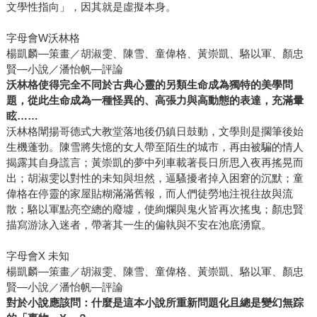
文學性指向」，因其就是虛擬本身。
字母會W沃林格
楊凱麟—策畫／胡淑雯、陳雪、童偉格、黃崇凱、駱以軍、顏忠
賢—小說／潘怡帆—評論
沃林格使得完全不同於古典心靈的另類生命成為獨特的美學問
題，從此生命成為一種怪異的、高張力與高動態的表達，充滿暈
眩……
沃林格闡揚哥德式大教堂落地後仍鎮日鼓動，文學則是擱筆後始
生機蓬勃。陳雪將失憶的女人帶至陌生的城市，再由被騙的情人
揭露其自身謊言；黃崇凱的夢中列車載著長日所思入夜再搖晃而
出；胡淑雯以對性的未知與坦然，逼騷擾者掉入困窘的沉默；童
偉格在停靈的家屋貼糊滿滿舊報，而人們徒勞地注視往故與流
散；駱以軍點亮空總的廢墟，使絢爛與鬼火皆再次搖曳；顏忠賢
描寫游泳入迷者，帶著其一生的偏執與不安在池底湧竄。
字母會X 未知
楊凱麟—策畫／胡淑雯、陳雪、童偉格、黃崇凱、駱以軍、顏忠
賢—小說／潘怡帆—評論
對於小說應該問：什麼是這本小說所重新問題化且總是變幻無踪