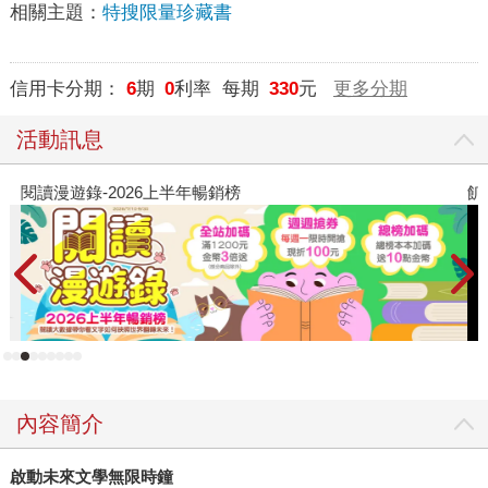
相關主題：
特搜限量珍藏書
信用卡分期：
6
期
0
利率 每期
330
元
更多分期
活動訊息
閱讀漫遊錄-2026上半年暢銷榜
飢
內容簡介
啟動未來文學無限時鐘