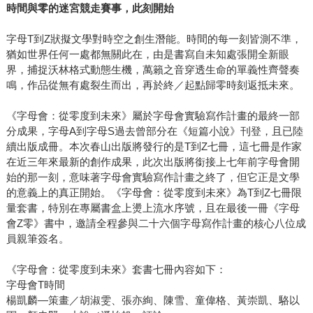
時間與零的迷宮競走賽事，此刻開始
字母T到Z狀擬文學對時空之創生潛能。時間的每一刻皆測不準，
猶如世界任何一處都無關此在，由是書寫自未知處張開全新眼
界，捕捉沃林格式動態生機，萬籟之音穿透生命的單義性齊聲奏
鳴，作品從無有處裂生而出，再於終／起點歸零時刻返抵未來。
《字母會：從零度到未來》屬於字母會實驗寫作計畫的最終一部
分成果，字母A到字母S過去曾部分在《短篇小說》刊登，且已陸
續出版成冊。本次春山出版將發行的是T到Z七冊，這七冊是作家
在近三年來最新的創作成果，此次出版將銜接上七年前字母會開
始的那一刻，意味著字母會實驗寫作計畫之終了，但它正是文學
的意義上的真正開始。《字母會：從零度到未來》為T到Z七冊限
量套書，特別在專屬書盒上燙上流水序號，且在最後一冊《字母
會Z零》書中，邀請全程參與二十六個字母寫作計畫的核心八位成
員親筆簽名。
《字母會：從零度到未來》套書七冊內容如下：
字母會T時間
楊凱麟—策畫／胡淑雯、張亦絢、陳雪、童偉格、黃崇凱、駱以