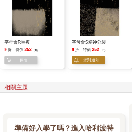
字母會R重複
字母會S精神分裂
252
252
9
折
特價
元
9
折
特價
元
停售
貨到通知
相關主題
準備好入學了嗎？進入哈利波特