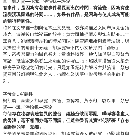
軍、顏忠賢—小說／潘怡帆—評論
有事件，是因為有著使事件暴長而出的時間，有流變，因為有使
流變湧現竄逃的時間……，如果有作品，是因為有使其成為可能
的獨特時間性。
時間在文學裡一刻與恆常互文見義。張亦絢描述女同志洞見金箔
時光，燼滅後自我祝福的餘生；黃崇凱捕捉網友與炮友間並非全
無真意，卻總錯時落拍的時光間隙；陳雪躲進婚與愛乾涸後，現
實擠壓出的每個十分鐘；胡淑雯筆下的小女孩預習「姦殺」二
字，來複習權力的黑色暴力；童偉格取徑一通告知母親自殺緊急
電話，抵達家鄉橫看生死兩面的碑塚山頭；駱以軍描繪從火柴盒
般房子到廢墟之間的時光，只是如看紀錄片般考古與拾遺；顏忠
賢寫困於幻聽與法會之人，持續在業與夢中擺盪壞掉的生命指
針。
字母會U單義性
楊凱麟—策畫／胡淑雯、陳雪、童偉格、黃崇凱、駱以軍、顏忠
賢—小說／潘怡帆—評論
每個存在物都表達差異的聲音，經驗分歧而零亂，嘩嘩響著龐大
的聲浪，毫不相同亦毫不同調，但這些聲音其實都傾訴著「存有
被訴說的單一意義」。
文學的單義是無窮的收納術。胡淑雯剪歪女孩頭髮，凸顯建制與