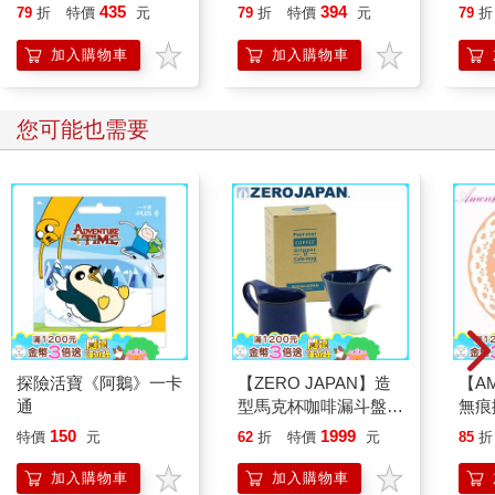
作）
435
394
79
折
特價
元
79
折
特價
元
79
折
加入購物車
加入購物車
您可能也需要
探險活寶《阿鵝》一卡
【ZERO JAPAN】造
【A
通
型馬克杯咖啡漏斗盤組
無痕
（牛仔褲藍）
（蕾
150
1999
特價
元
62
折
特價
元
85
折
入
加入購物車
加入購物車