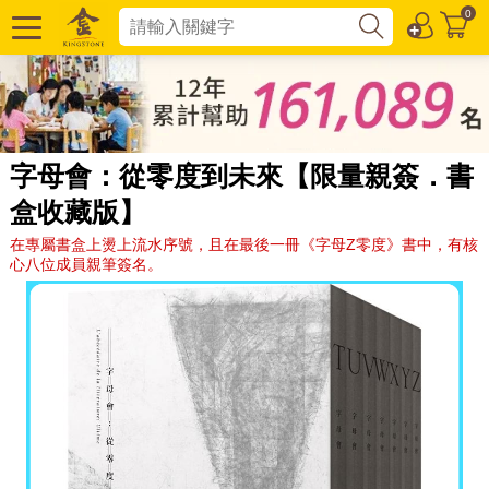
0
字母會：從零度到未來【限量親簽．書
盒收藏版】
在專屬書盒上燙上流水序號，且在最後一冊《字母Z零度》書中，有核
心八位成員親筆簽名。