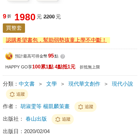
1980
9
折
元
2200
元
買整套
認購希望書包，幫助弱勢孩童上學不中斷！
95
預計最高可得金幣
點
?
100累1點 4點抵1元
HAPPY GO享
折抵無上限
分類：
中文書
＞
文學
＞
現代華文創作
＞
現代小說
追蹤
作者：
胡淑雯等 楊凱麟策畫
追蹤
出版社：
春山出版
追蹤
出版日：
2020/02/04