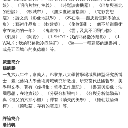
娘》、《明信片旅行主義》、《時髦讀書機器》、《巴黎與臺北
的密談》、《軟城市》、《無深度旅遊指南》、《電影妄想
症》；論文集《影像地誌學》、《不在場──顏忠賢空間學論文
集》；藝術作品集：《軟建築》、《偷偷混亂：一個不前衛藝術
家在紐約的一年》、《鬼畫符》、《雲，及其不明飛行物》、
《刺身》、《阿賢》、《J-SHOT：我的耶路撒冷陰影》、《J-
WALK：我的耶路撒冷症候群》、《遊――一種建築的說書術，
或是五回城市的奧德塞》等。
策畫簡介
楊凱麟
一九六八年生，嘉義人。巴黎第八大學哲學場域與轉型研究所博
士，臺北藝術大學藝術跨域研究所教授。研究當代法國哲學、美
學與文學。著有《虛構集：哲學工作筆記》、《書寫與影像：法
國思想，在地實踐》、《分裂分析福柯》、《分裂分析德勒茲》
與《祖父的六抽小櫃》；譯有《消失的美學》、《德勒茲論傅
柯》、《德勒茲，存有的喧囂》等。
評論簡介
潘怡帆