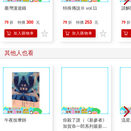
臺灣漫遊錄
特殊傳說Ⅲ vol.11
請解
300
253
79
折
特價
元
79
折
特價
元
79
折
加入購物車
加入購物車
其他人也看
午夜按摩師
你殺了誰（《新參者》
流星
加賀恭一郎系列最新