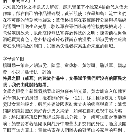
的「事物＝
X
」？
未知數X幻化文學題式與解答。顏忠賢筆下小說家X拚命代入偉大
作家，卻在自己的作品裡碎裂；黃崇凱使〈在畢加島〉流亡者們
在不可能的時刻就地歸返；童偉格描寫在客運順行公路與操場練
跑迴圈中目送生命光景；駱以軍在哥們聊著將迎接的機械狗時，
忽然淚憶故犬，以此哀悼無法寄存於科技的文明；陳雪前往男色
酒吧買賣春色，意外拾起破碎心裡尚存的溫柔；胡淑雯的性服務
者在限時開放的洞口，試圖為失性者探索生命未至的疆域。
字母會Y 眼
楊凱麟—策畫／胡淑雯、陳雪、童偉格、黃崇凱、駱以軍、顏忠
賢—小說／潘怡帆—評論
特異之眼（或耳）內建於作品中，文學賦予我們所沒有的陌異之
眼，我們由此開始觀看。
文學之眼從全新觀看點看出絕無僅有的光景。黃崇凱進入印傭客
家華僑女子的身體，攬看關於閩客、性別、移工種種歧見；胡淑
雯以女童的眼光，觀照外婆被國家剝奪丈夫的病痛與寂苦；陳雪
鋪陳如鏡對照的美好青少男女純情，如何在自我逼視中起火燃
盡；駱以軍將班級鬥戰拆成漫畫式分鏡，使一瞬可無限次重播重
演；顏忠賢看著陰陽眼與乩身中層疊太多交錯的身世，過度張開
了眼而無力闔上；童偉格寄存人們離去前對著山谷家屋的拜別，