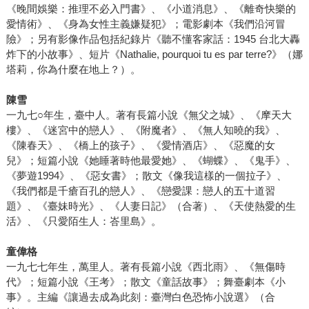
《晚間娛樂：推理不必入門書》、《小道消息》、《離奇快樂的
愛情術》、《身為女性主義嫌疑犯》；電影劇本《我們沿河冒
險》；另有影像作品包括紀錄片《聽不懂客家話：1945 台北大轟
炸下的小故事》、短片《Nathalie, pourquoi tu es par terre?》（娜
塔莉，你為什麼在地上？）。
陳雪
一九七○年生，臺中人。著有長篇小說《無父之城》、《摩天大
樓》、《迷宮中的戀人》、《附魔者》、《無人知曉的我》、
《陳春天》、《橋上的孩子》、《愛情酒店》、《惡魔的女
兒》；短篇小說《她睡著時他最愛她》、《蝴蝶》、《鬼手》、
《夢遊1994》、《惡女書》；散文《像我這樣的一個拉子》、
《我們都是千瘡百孔的戀人》、《戀愛課：戀人的五十道習
題》、《臺妹時光》、《人妻日記》（合著）、《天使熱愛的生
活》、《只愛陌生人：峇里島》。
童偉格
一九七七年生，萬里人。著有長篇小說《西北雨》、《無傷時
代》；短篇小說《王考》；散文《童話故事》；舞臺劇本《小
事》。主編《讓過去成為此刻：臺灣白色恐怖小說選》（合