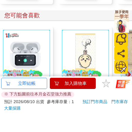
您可能會喜歡
Ergotech 人因
吉伊卡哇 亞克力鑰匙
黃明
立即結帳
加入購物車
BW80W彩色觸控螢幕
圈-兔兔
※ 下方點圖前往本月金石堂強力推薦
ANC降噪藍牙耳機
990
124
特價
元
95
折
特價
元
特價
1990
預計 2026/08/10 出貨
參考庫存量：1
預訂門市商品
門市庫存
大量採購
加入購物車
加入購物車
訂購/退換貨須知