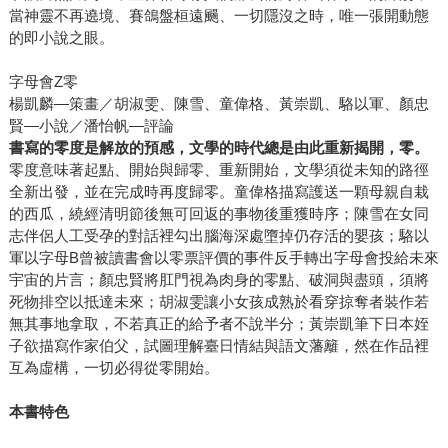
當神靈不再遶境、賽鴿盤桓遠颺、一切隱沒之時，唯一張開動態
的即小說之眼。
字母會Z零
楊凱麟—策畫／胡淑雯、陳雪、童偉格、黃崇凱、駱以軍、顏忠
賢—小說／潘怡帆—評論
書寫的零度是解放的預感，文學的時代總是由此重新揭開，零。
零度意味著起點、開始與歸零、重新開始，文學須從未知的路徑
全新出發，並在完成時再度歸零。童偉格描寫護送一顆母親自栽
的西瓜，繞經清明節後無可回返的事物後重獲時序；陳雪在女同
志伴侶人工受孕的對話裡勾出腦海深處墮掉仍存活的嬰孩；駱以
軍以字母B曾被讀書會以零票評價的事件反手轉出字母會投給未來
宇宙的片言；顏忠賢將肛門視為肉身的零點、破洞與盡頭，須將
死物排空以抵達未來；胡淑雯讓小女孩成熟於看穿掠奪者裝作若
無其事地拿取，不若真正的給予者不說半分；黃崇凱筆下日本姪
子欲描寫作家伯父，試圖理解臺日情結與語文藩籬，然在作品裡
互為虛構，一切必得從零開始。
本書特色