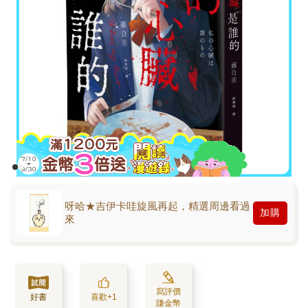
呀哈★吉伊卡哇旋風再起，精選周邊看過
加購
來
寫評價
好書
喜歡+1
賺金幣