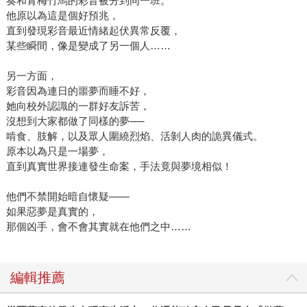
奏和青梅竹馬的彩音被分到同一班。
他原以為這是個好預兆，
直到發現彩音最近情緒起伏異常反覆，
某些瞬間，像是變成了另一個人……
另一方面，
彩音因為連日的噩夢而睡不好，
她向校外認識的一群好友訴苦，
沒想到大家都做了同樣的夢──
啃食、肢解，以及眾人圍繞烈焰、活剝人肉的詭異儀式。
原本以為只是一場夢，
直到真實世界接連發生命案，手法竟與夢境相似！
他們不禁開始暗自懷疑——
如果惡夢是真實的，
那個凶手，會不會其實就在他們之中……
編輯推薦