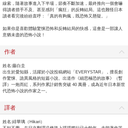
線索，隨著故事進入下半場，節奏不斷加速，最終推向一個會嚇
得讀者措手不及、甚至感到「瘋狂」的反轉結局。這也難怪日本
讀者看完後紛紛直呼：「真的有夠瘋，既恐怖又懸疑。」
如果你是喜歡體驗驚悚恐怖和反轉結局的快感，這會是一部讓人
意猶未盡的恐怖小說！
作者
姓名:藤白圭
出生於愛知縣，活躍於小說投稿網站「EVERYSTAR」，擅長創
作驚悚、詭異風格的短篇小說。出道作《細思極恐的故事》（暫
譯）一炮而紅，系列作累計銷售突破 40 萬冊，成為近年日本新世
代恐怖小說的作家之一。
譯者
姓名:緋華璃（Hikari）
不知不覺，在日文翻譯這條路上踽踽獨行已十餘年，未能著作等