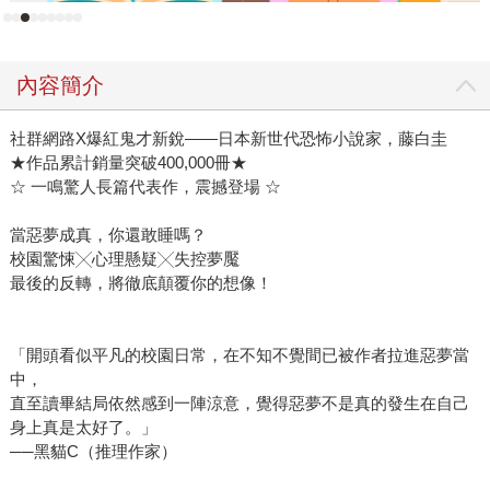
內容簡介
社群網路X爆紅鬼才新銳——日本新世代恐怖小說家，藤白圭
★作品累計銷量突破400,000冊★
☆ 一鳴驚人長篇代表作，震撼登場 ☆
當惡夢成真，你還敢睡嗎？
校園驚悚╳心理懸疑╳失控夢魘
最後的反轉，將徹底顛覆你的想像！
「開頭看似平凡的校園日常，在不知不覺間已被作者拉進惡夢當
中，
直至讀畢結局依然感到一陣涼意，覺得惡夢不是真的發生在自己
身上真是太好了。」
──黑貓C（推理作家）