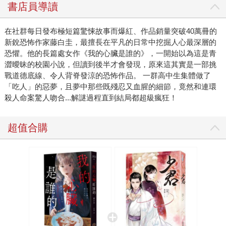
開場就埋下伏筆，一開始你可能會以為這是一部充滿青澀曖
書店員導讀
昧的校園小說，但讀到後半才會發現，原來這其實是一部挑
戰道德底線、令人背脊發涼的恐怖作品。 故事的主角彩
在社群每日發布極短篇驚悚故事而爆紅、作品銷量突破40萬冊的
音，是一名只希望能度過普通校園生活的高二轉學生。在青
新銳恐怖作家藤白圭，最擅長在平凡的日常中挖掘人心最深層的
梅竹馬奏的陪伴下，她好不容易重新融入校園，也在網路上
恐懼。他的長篇處女作《我的心臟是誰的》，一開始以為這是青
找到了歸屬感，認識了一群背景不同、素未謀面的網友。他
澀曖昧的校園小說，但讀到後半才會發現，原來這其實是一部挑
戰道德底線、令人背脊發涼的恐怖作品。 一群高中生集體做了
們總會在平日閒話家常，一起為彼此打氣、互相取暖。然
「吃人」的惡夢，且夢中那些既殘忍又血腥的細節，竟然和連環
而，這份平靜卻被一場惡夢打破。 有人夢見自己正在「吃
殺人命案驚人吻合...解謎過程直到結局都超級瘋狂！
人」。 當群組裡的成員不約而同做了同樣的惡夢，而且夢
中那些既殘忍又血腥的細節，竟然和新聞上那幾起連環殺人
超值合購
命案驚人吻合時，原本溫馨的群組逐漸變質成相互猜忌的修
羅場。凶手是不是就在這群人之中？還是有某種詛咒或是超
自然力量作祟，透過惡夢在暗中操控著他們的意識？ 除了
滿足恐怖小說迷期待的感官刺激之外，書中也觸及了現代社
群文化的陰暗面。當彩音僅僅只是因為一張照片而被全校群
起議論時，那種窒息感讓人聯想到日劇《三年A班》中壓抑的
校園霸凌氛圍。當流言開始擴散，人們下意識地選邊站，盲
目轉發，卻沒有人確認事實真假。一次看似隨意的分享，都