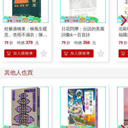
杖藜過橋東：柳風生暖
日花閃爍：台語的美麗
北歐
意、杏雨不濕衣；陳亮
詞彙&一百首詩
福國
恭談以心轉境的適齡漫
379
356
79
折
特價
元
79
折
特價
元
79
折
想
加入購物車
加入購物車
其他人也買