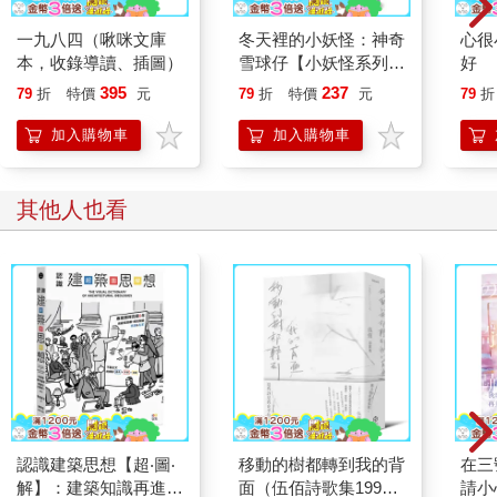
一九八四（啾咪文庫
冬天裡的小妖怪：神奇
心很
本，收錄導讀、插圖）
雪球仔【小妖怪系列
好
37】
395
237
79
折
特價
元
79
折
特價
元
79
折
加入購物車
加入購物車
其他人也看
認識建築思想【超‧圖‧
移動的樹都轉到我的背
在三
解】：建築知識再進
面（伍佰詩歌集1990–
請小