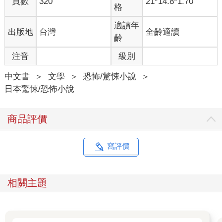
頁數
320
21*14.8*1.70
不知怎地，話題已經從批判有人拿命案當成遲到的藉口，變成熱
格
烈地猜測凶手的動機。但我突然想到的一件事。
「你們不覺得很像之前發生在東京都內的連續殺人案嗎……」
適讀年
出版地
台灣
全齡適讀
「妳是說那個模仿『新宿斷肢殺人案』的傢伙嗎？」
齡
「嗯。同樣都是身體有一部分不見了。」
注音
級別
「都內到大宮的距離不到一小時，倒也不是不可能。」
這時，日向姐打斷了我們的對話。
中文書
＞
文學
＞
恐怖/驚悚小說
＞
「那個……我想到一個非常瘋狂的可能性。」
日本驚悚/恐怖小說
接著，她傳了一個淚眼迷濛、渾身發抖的小熊貼圖。
「什麼可能性？」
「妳想到什麼了？」
商品評價
「發生在都內的連續殺人案，是不是跟阿幸做的夢有點像啊？」
突然冒出一個和連續殺人案八竿子打不著的名字，我嚇了一大
跳。更別說那還是完全出乎意料之外的驚悚內容，一時間害我不
寫評價
知該怎麼回答才好。
就連月下部先生也只回了一連串「咦？」「欸？」的簡短字眼。
日向姐完全不理會驚魂未定的我們，想到什麼就一股腦地打了出
相關主題
來。那些訊息像是連續施放的煙火，毫不間斷。就像前陣子她對
阿幸說的那些話一樣，這種想到什麼就說什麼的性格，是日向姐
的老毛病。
「阿幸不是說過嗎？」