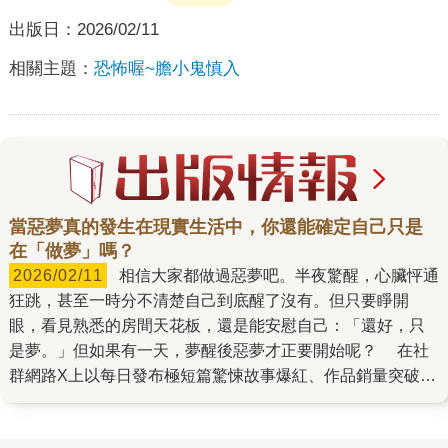
出版日：
2026/02/11
相關主題：
恐怖喔~膽小鬼慎入
當惡夢真的發生在現實生活中，你還能確定自己只是
在「做夢」嗎？
2026/02/11
相信大家都做過惡夢吧。半夜驚醒，心臟怦通
狂跳，甚至一時分不清楚自己到底醒了沒有。但只要睜開
眼，看見熟悉的房間天花板，還是能安慰自己：「還好，只
是夢。」但如果有一天，夢醒後惡夢才正要開始呢？ 在社
群網路X上以每日發布極短篇驚悚故事爆紅、作品銷量突破40
萬冊的新銳恐怖作家藤白圭，最擅長在平凡的日常中挖掘人
心最深層的恐懼。他的長篇處女作《我的心臟是誰的》，從