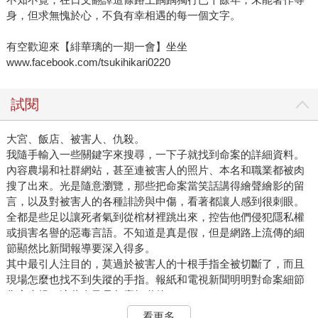
身，但求無愧於心，不負有幸相遇的每一個文字。
有空歡迎來【緋華璃的一期一會】坐坐
www.facebook.com/tsukihikari0220
試閱
大宮、飯店、被害人、仇殺。
我隨手輸入一些關鍵字來搜尋，一下子就找到命案的詳細資料。
內容農場和社群網站，甚至連被害人的照片、本名和職業都被肉
搜了出來。光是隨意瀏覽，那些把命案當笑話講得繪聲繪影的留
言，以及對被害人的各種誹謗與中傷，看著都讓人感到很刺眼。
全都是些足以讓死者氣到從棺材裡跳出來，控告他們侵犯隱私權
或損害名譽的惡毒言語。不知道是真是假，但是網路上流傳的細
節顯然比新聞報導要深入得多。
其中最引人注目的，莫過於被害人的十根手指全被切斷了，而且
現場怎麼也找不到失蹤的手指。報紙和電視新聞明明對命案細節
隻字未提，這些人又是怎麼知道的？
難不成是第一時間發現屍體的飯店人員洩漏出去的？
看更多