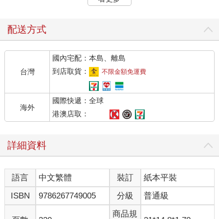
「好嚇人……」
光是想像，身體就忍不住發起抖來。光是殺人命案就已經夠可怕
了，還把十根手指一根根地切下來殺害，那已經不是正常人能做
配送方式
得出來的事。
我臉色鐵青地凝視著手機畫面。
國內宅配：本島、離島
日向姐傳來訊息。
「沒有找到被害人的手指這點好可怕啊。」
到店取貨：
台灣
不限金額免運費
「啊，我剛才也在留言板看到相同的想法。」
我立刻回覆，月下部先生也緊接著加入。
國際快遞：全球
「對吧？就像我剛才說的，事情恐怕不只是感情糾紛那麼簡
海外
單。」
港澳店取：
「雄太，你在說什麼呀。醫療疏失只是傳言不是嗎？」
「又不是在拍電視劇，後輩替前輩頂罪入獄這種事不可能發生
詳細資料
啦。」
「再說了，你可以去看看那些日本怪談就知道了。女人一旦因愛
成恨，可是很可怕的。」
語言
中文繁體
裝訂
紙本平裝
日向姐仍然堅持是男女之間的愛恨情仇。說到這裡，月下部先生
也舉了幾個出現在怪談或文學裡赫赫有名的女性角色。
ISBN
9786267749005
分級
普通級
「這麼說也是。像是阿岩、於七，還有清姬也很瘋狂呢。
「果然還是因為感情糾紛吧。」
商品規