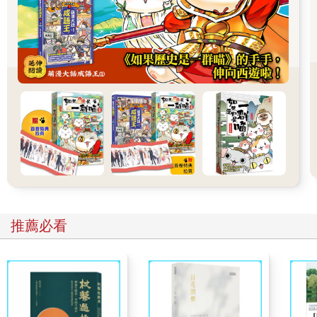
嗎？」
大概是身為年長者的自尊心，不允許自己被月下部先生摸頭吧。
光看文字就能想像她使性子的語氣，真不可思議。
月下部先生顯然沒把鬧脾氣的日向姐放在心上，立刻回了一句：
「我就是這個意思！」後面還附上一張有著OK的小熊貼圖。
「再說了，宮部姐也知道阿幸的腦子裡都是肌肉吧。
「要是真的犯下連續殺人那麼大的案子，不可能還逍遙法外吧？
「警察可沒有這麼蠢喔。」
月下部先生說得沒錯。在群組裡聊了這麼久，我們都很清楚阿幸
的性格。單純又老實，成績雖然不太好，但花在拳擊上的熱情是
別人的好幾倍。更重要的是，重情重義的他絕不可能做出這種事
情來。
「雄太說得沒錯。
「我真糟糕。完全不會看臉色，想到什麼就隨便亂講……
推薦必看
「阿幸不可能變成殺人凶手。」