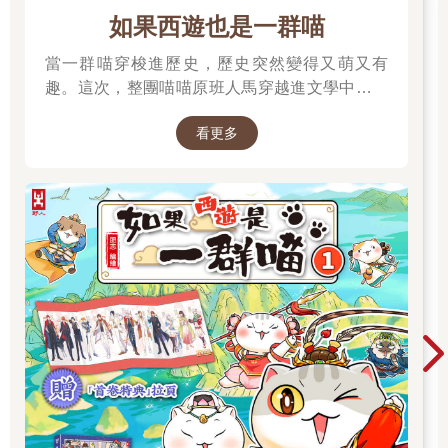
「說他做了各種殺人的夢。」
如果西遊也是一群喵
「還說咬了自己殺的人，嘴裡充滿鐵鏽味。」
「新宿斷肢殺人案的凶手，不是也吃掉了被害人的一部分嗎？」
當一群喵穿梭進歷史，歷史突然變得又萌又有
「不僅如此，模仿犯也做了相同的事吧？」
趣。這次，整團喵喵原班人馬穿越進文學中，開
「阿幸也住在東京市區。」
始前往西天取經啦～
「說不定是阿幸──」
看更多
我也知道她接下來想說什麼，但我不願讓曾經是伙伴的阿幸再一
次被這樣貶低。
正想回「阿幸才不會這麼做」時，月下部先生已經冷靜地說：
「怎麼可能，妳想太多了吧。」
輕鬆的語氣打破了群組裡的緊張氣氛。
「這次的連續殺人案本來就是非常獵奇、又容易撼動人心的事件
吧？
「再說了，新聞和八卦節目這幾天一直反覆拿十幾年前的命案來
做比較。
「在那種疲勞轟炸之下，才會讓我們三個人把發生的連續殺人案
跟模仿犯畫上等號。
「聽到這裡，妳明白我想說什麼吧？」
日向姐立刻回覆。
「……你是說，他之所以做那種夢，是因為每天被新聞影響