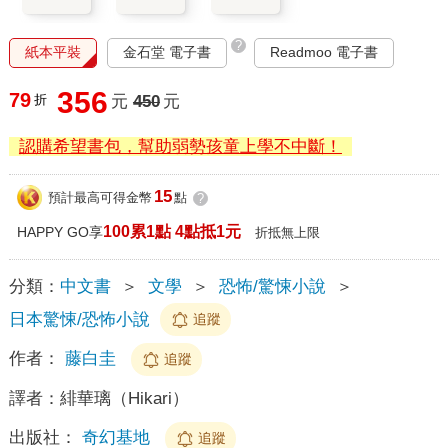
?
紙本平裝
金石堂 電子書
Readmoo 電子書
356
79
折
元
450
元
認購希望書包，幫助弱勢孩童上學不中斷！
15
預計最高可得金幣
點
?
100累1點 4點抵1元
HAPPY GO享
折抵無上限
分類：
中文書
＞
文學
＞
恐怖/驚悚小說
＞
日本驚悚/恐怖小說
追蹤
作者：
藤白圭
追蹤
譯者：
緋華璃（Hikari）
出版社：
奇幻基地
追蹤