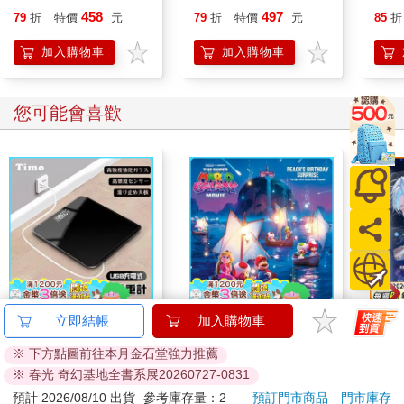
化，8年濃縮精煉，更
2026）
讓你
458
497
79
折
特價
元
79
折
特價
元
85
折
簡明更易懂，用最短距
離，圖解關鍵思潮&名
加入購物車
加入購物車
家
您可能會喜歡
【Timo】黑色鏡面充
The Super Mario
《星
立即結帳
加入購物車
電式數位體重計
Galaxy Movie:
嘉賓
※ 下方點圖前往本月金石堂強力推薦
Peach`s Birthday
490
444
特價
元
9
折
特價
元
特價
690
※ 春光 奇幻基地全書系展20260727-0831
Surprise: The Super
Mario Galaxy Movie
加入購物車
加入購物車
預計 2026/08/10 出貨
參考庫存量：2
預訂門市商品
門市庫存