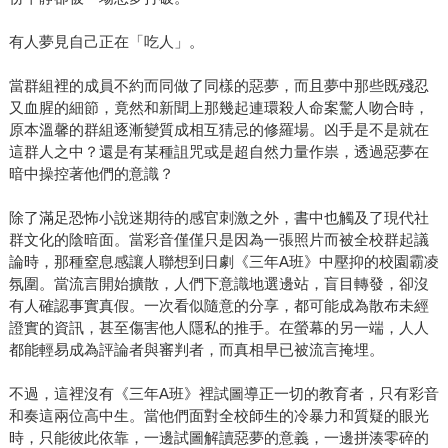
有人夢見自己正在「吃人」。
當群組裡的成員不約而同做了同樣的惡夢，而且夢中那些既殘忍
又血腥的細節，竟然和新聞上那幾起連環殺人命案驚人吻合時，
原本溫馨的群組逐漸變質成相互猜忌的修羅場。凶手是不是就在
這群人之中？還是有某種詛咒或是超自然力量作祟，透過惡夢在
暗中操控著他們的意識？
除了滿足恐怖小說迷期待的感官刺激之外，書中也觸及了現代社
群文化的陰暗面。當彩音僅僅只是因為一張照片而被全校群起議
論時，那種窒息感讓人聯想到日劇《三年A班》中壓抑的校園霸凌
氛圍。當流言開始擴散，人們下意識地選邊站，盲目轉發，卻沒
有人確認事實真假。一次看似隨意的分享，都可能成為散布未經
證實的資訊，甚至傷害他人隱私的推手。在螢幕的另一端，人人
都能輕易成為評論者與審判者，而真相早已被流言掩埋。
不過，這裡沒有《三年A班》裡試圖導正一切的教育者，只有彩音
和奏這兩位高中生。當他們面對全校師生的冷暴力和質疑的眼光
時，只能彼此依靠，一邊試圖解讀惡夢的意義，一邊拼湊零碎的