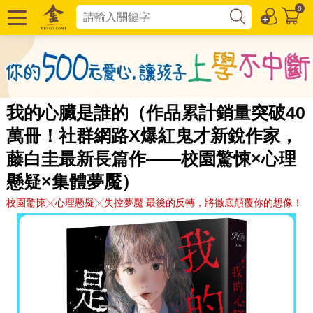
0
我的心臟是誰的（作品累計銷量突破40
萬冊！社群網路X爆紅鬼才新銳作家，
藤白圭最新長篇作——校園驚悚×心理
懸疑×集體夢魘）
校園驚悚╳心理懸疑╳失控夢魘 最後的反轉，將徹底顛覆你的想像！