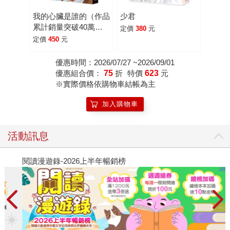
可能成為散布未經證實的資訊，甚至傷害他人隱私的推手。
在螢幕的另一端，人人都能輕易成為評論者與審判者，而真
我的心臟是誰的（作品
少君
累計銷量突破40萬
相早已被流言掩埋。 不過，這裡沒有《三年A班》裡試圖
定價
380
元
冊！社群網路X爆紅鬼
定價
450
元
導正一切的教育者，只有彩音和奏這兩位高中生。當他們面
才新銳作家，藤白圭最
對全校師生的冷暴力和質疑的眼光時，只能彼此依靠，一邊
新長篇作——校園驚悚
優惠時間：2026/07/27 ~2026/09/01
試圖解讀惡夢的意義，一邊拼湊零碎的線索，隨著故事進入
×心理懸疑×集體夢
優惠組合價：
75
折
特價
623
元
下半場，節奏不斷加速，最終推向一個會嚇得讀者措手不
魘）
※實際價格依購物車結帳為主
及、甚至感到「瘋狂」的反轉結局。這也難怪日本讀者看完
加入購物車
後紛紛直呼：「真的有夠瘋，既恐怖又懸疑。」 如果你是
喜歡體驗驚悚恐怖和反轉結局的快感，這會是一部讓人意猶
未盡的恐怖小說！
活動訊息
閱讀漫遊錄-2026上半年暢銷榜
飢