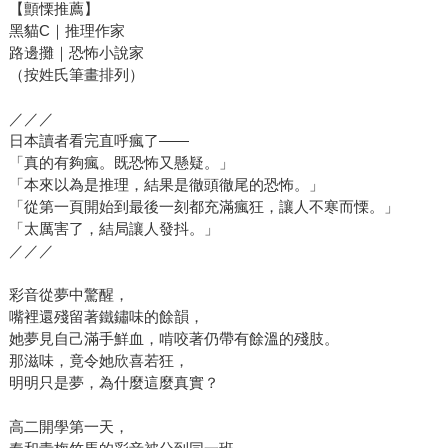
【顫慄推薦】
黑貓C｜推理作家
路邊攤｜恐怖小說家
（按姓氏筆畫排列）
／／／
日本讀者看完直呼瘋了——
「真的有夠瘋。既恐怖又懸疑。」
「本來以為是推理，結果是徹頭徹尾的恐怖。」
「從第一頁開始到最後一刻都充滿瘋狂，讓人不寒而慄。」
「太厲害了，結局讓人發抖。」
／／／
彩音從夢中驚醒，
嘴裡還殘留著鐵鏽味的餘韻，
她夢見自己滿手鮮血，啃咬著仍帶有餘溫的殘肢。
那滋味，竟令她欣喜若狂，
明明只是夢，為什麼這麼真實？
高二開學第一天，