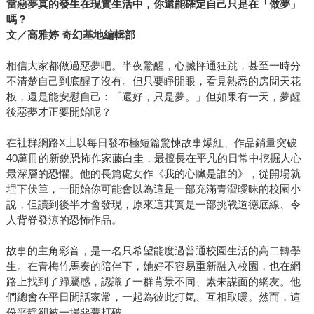
當惡夢真的發生在現實生活中，你還能確定自己只是在「做夢」
嗎？
文／高雅婷 奇幻基地編輯部
相信大家都做過惡夢吧。半夜驚醒，心臟怦通狂跳，甚至一時分
不清楚自己到底醒了沒有。但只要睜開眼，看見熟悉的房間天花
板，還是能安慰自己：「還好，只是夢。」但如果有一天，夢醒
後惡夢才正要開始呢？
在社群網路X上以每日發布極短篇驚悚故事爆紅、作品銷量突破
40萬冊的新銳恐怖作家藤白圭，最擅長在平凡的日常中挖掘人心
最深層的恐懼。他的長篇處女作《我的心臟是誰的》，從開場就
埋下伏筆，一開始你可能會以為這是一部充滿青澀曖昧的校園小
說，但讀到後半才會發現，原來這其實是一部挑戰道德底線、令
人背脊發涼的恐怖作品。
故事的主角彩音，是一名只希望能度過普通校園生活的高二轉學
生。在青梅竹馬奏的陪伴下，她好不容易重新融入校園，也在網
路上找到了歸屬感，認識了一群背景不同、素未謀面的網友。他
們總會在平日閒話家常，一起為彼此打氣、互相取暖。然而，這
份平靜卻被一場惡夢打破。