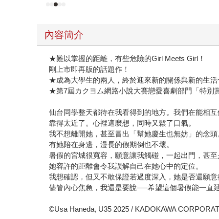
內容簡介
★難以掌握的距離，有些危險的Girl Meets Girl！
剛上市即再版的話題作！
★成為大學生的兩人，終於迎來新的關係與新的生活
★第7屆カクヨム網路小說大賽戀愛喜劇部門「特別
仙台同學整天都待在我看得到的地方。我們在能相互
靠得太近了。心裡這麼想，同時又鬆了口氣。
我不想離開她，甚至冒出「幫她慶生也無妨」的念頭
有她陪在身邊，漫長的假期倒也不壞。
暑假的宮城很寬容，願意讓我觸碰，一起出門，甚至
她容許的距離會令我誤解自己在她心中的定位。
我想確認，但又不敢保證若過度深入，她是否還願意
儘管內心焦急，我還是要說──希望這個暑假能一直
©Usa Haneda, U35 2025 / KADOKAWA CORPORA