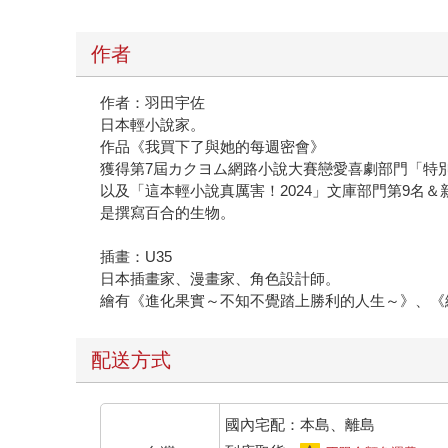
作者
作者：羽田宇佐
日本輕小說家。
作品《我買下了與她的每週密會》
獲得第7屆カクヨム網路小說大賽戀愛喜劇部門「特
以及「這本輕小說真厲害！2024」文庫部門第9名＆
是撰寫百合的生物。
插畫：U35
日本插畫家、漫畫家、角色設計師。
繪有《進化果實～不知不覺踏上勝利的人生～》、《
配送方式
國內宅配：本島、離島