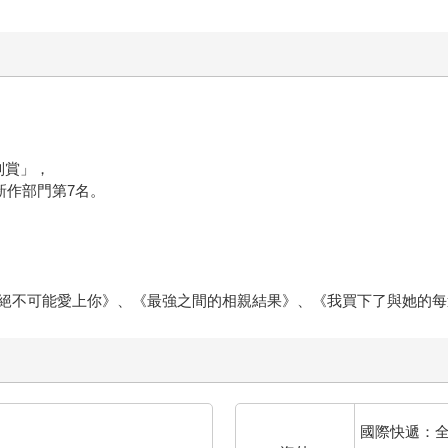
別賞」，
新作部門第7名。
絕不可能愛上你》、《最強之間的相親結果》、《我買下了與她的每
國際快遞：