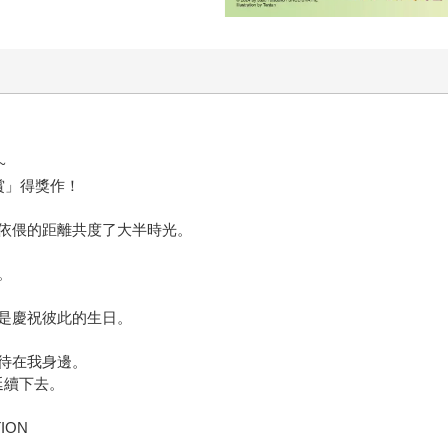
~
賞」得獎作！
依偎的距離共度了大半時光。
。
是慶祝彼此的生日。
待在我身邊。
延續下去。
TION