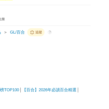
上限
品
＞
GL/百合
追蹤
?
TOP100
【百合】2026年必讀百合精選