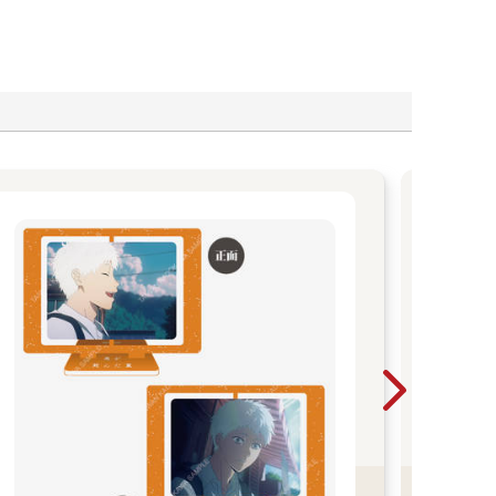
【
青文
版社
下
娘
《鬼