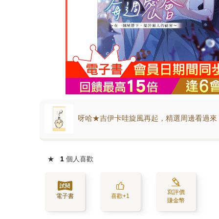
呀哈★吉伊卡哇旋風再起，精選周邊看過來
★
1
個人喜歡
寫評價
電子書
喜歡+1
賺金幣