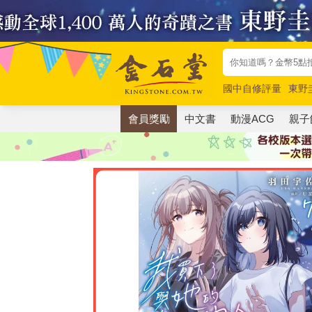
國中自修評量
東野
唯紅花綻放
奧德賽
會員獎勵
中文書
動漫ACG
親子