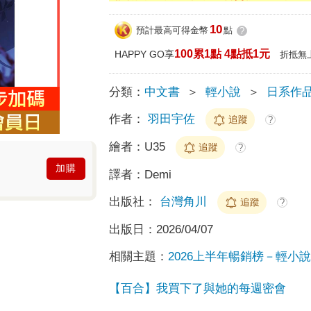
10
預計最高可得金幣
點
?
100累1點 4點抵1元
HAPPY GO享
折抵無
分類：
中文書
＞
輕小說
＞
日系作
作者：
羽田宇佐
追蹤
?
繪者：
U35
追蹤
?
加購
譯者：
Demi
出版社：
台灣角川
追蹤
?
出版日：
2026/04/07
相關主題：
2026上半年暢銷榜－輕小說榜
【百合】我買下了與她的每週密會