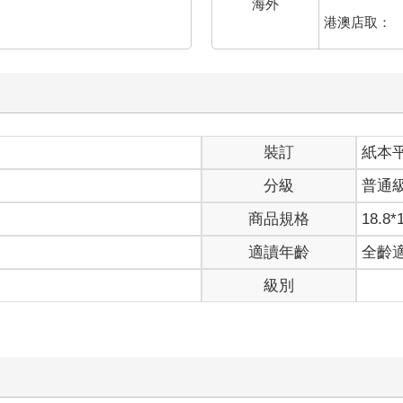
海外
港澳店取：
裝訂
紙本
分級
普通
商品規格
18.8*
適讀年齡
全齡
級別