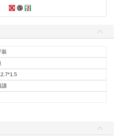
平裝
級
12.7*1.5
適讀