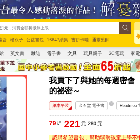
圭吾
楊双子
公益書包
16647續集
吉伊卡哇
通靈藥師
路邊攤新作
馬斯克
玩具總動員5
超慢跑
館
英文書
雜誌
電子書
文具
玩具親子
3C電玩
家
我買下了與她的每週密會
的祕密～
?
紙本平裝
金石堂 電子書
Readmoo
221
79
折
元
280
元
認購希望書包，幫助弱勢孩童上學不