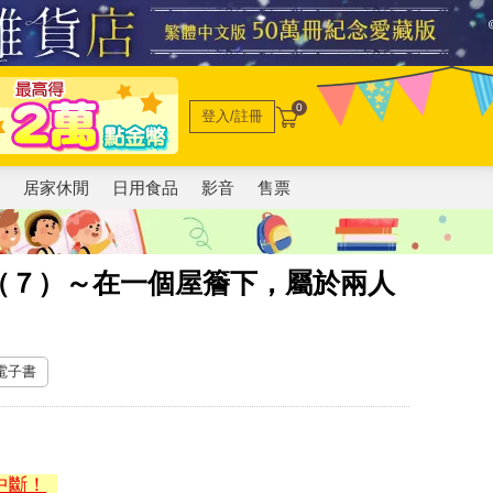
0
登入/註冊
電
居家休閒
日用食品
影音
售票
（７）～在一個屋簷下，屬於兩人
 電子書
中斷！