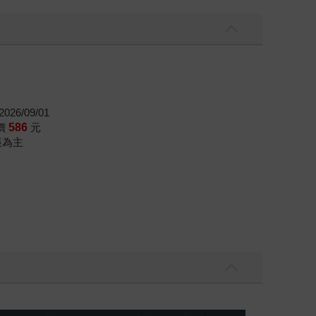
026/09/01
價
586
元
帳為主
，我還值得被愛嗎？（限量作者親簽版）
2026年8月金