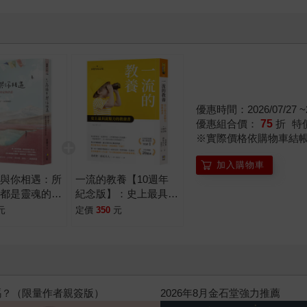
優惠時間：2026/07/27 ~2
優惠組合價：
75
折
特
※實際價格依購物車結
加入購物車
中與你相遇：所
一流的教養【10週年
，都是靈魂的印
紀念版】：史上最具說
諾
服力的教養書
元
定價
350
元
高功能倖存者：如果不「有用」