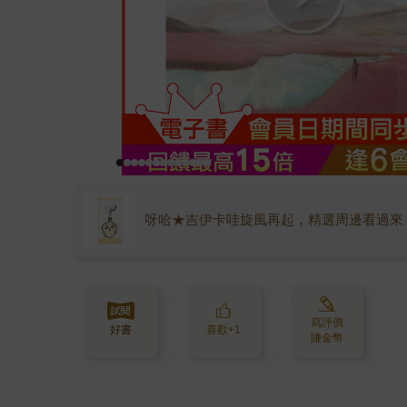
呀哈★吉伊卡哇旋風再起，精選周邊看過來
寫評價
好書
喜歡+1
賺金幣