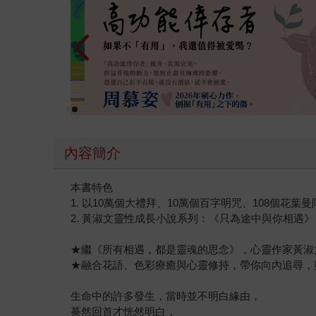
內容簡介
本書特色
1. 以10萬個大禮拜、10萬個百字明咒、108個
2. 黃淑文靈性成長小說系列：《只為途中與你相
★繼《所有相遇，都是靈魂的思念》，心靈作家黃淑
★融合花語、色彩療癒與心靈修持，帶你向內追尋，
生命中的許多發生，當時並不明白緣由，
驀然回首才恍然明白，