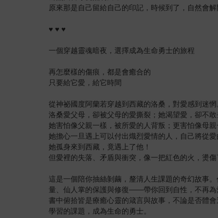
原來那是自己留給自己的印記，時候到了，自然會解
♥ ♥ ♥
一個穿越靈魂暗夜，選擇成為生命勇士的旅程
再怎麼樣的傷痕，都是會癒合的
只要給它愛，給它時間
從神祕國度阿蘭若穿越到西藏的洛桑，對愛感到迷惘
洛桑愛父母，卻被父母的愛撕裂；她渴望愛，卻不敢
她害怕像父親一樣，被所愛的人背叛；更害怕像母親
她擔心一旦遇上可以付出熾烈愛情的人，自己將從愛
她孤身來到西藏，竟遇上了他！
但愛裡的失落、矛盾與衝突，像一把紅色的火，燙傷
這是一個陪你抽絲剝繭，釐清人生課題的奇幻故事。
量、仙人掌的保護與修復——帶你回到自性，不再為
書中俯拾皆是療癒心靈的箴言與故事，不論是否體會
學習的課題，成為生命的勇士。