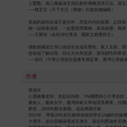
人驚豔。真心佩服淑文用此創作傳播清淨正法。淑文
──林芝安（天下生活（康健）出版前總編輯）
英雄的旅程永遠不是向外，而是向內的探索。記得當
她一起探索成長，一起愛世間萬物，甚為殊勝。再來
──王榮裕（金枝演社導演、國家文藝獎得主）
感動感佩淑文用心描述生命成長歷程、家人互動、環
從前端了解自我，找出方向與資源，展現韌性和希望
──張珏（中華心理衛生協會常務監事、臺灣心理健
作者
黃淑文
心靈繪畫老師、色彩諮詢師、YAI國際靜心引導老
臺南人，臺南女中、臺灣師範大學地理系畢業，任職
夢想，2005年辭去教職，成為專職作家。
2013年，帶著20年前任教時保留的學生14歲時
大禮拜，並在西藏薩嘎達瓦佛月，親自到釋迦牟尼佛