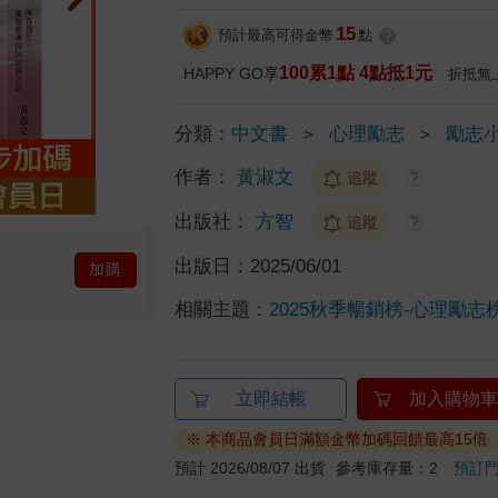
15
預計最高可得金幣
點
?
100累1點 4點抵1元
HAPPY GO享
折抵無
分類：
中文書
＞
心理勵志
＞
勵志
作者：
黃淑文
追蹤
?
出版社：
方智
追蹤
?
出版日：
2025/06/01
加購
相關主題：
2025秋季暢銷榜-心理勵志
立即結帳
加入購物車
※ 本商品會員日滿額金幣加碼回饋最高15倍
預計 2026/08/07 出貨
參考庫存量：2
預訂