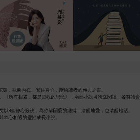
花葉曼陀羅，觀照內在、安住真心，獻給讀者的願力之書。
遇》、《所有相遇，都是靈魂的思念》，兩部小說可獨立閱讀，各有體
文以8個修心竅訣，為你解開愛的纏縛，清醒地愛，也清醒地活。
與本心相遇的靈性成長小說。