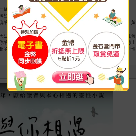
一條路才會走了又走，同一個地方才會去了又去。
渴望。
瑰的愛很純淨，可以淨化負面的磁場，讓人感到安心並受到保護；黃
天生的。這種與生俱有的原生本能，讓他們遇到所愛的人時，往往會
你的心靈深處。看穿幻象，回歸本心，每一個人都擁有成為生命勇士
整的自己。每一個碎片的痛苦，都包含全部生命的信息，都通向證悟