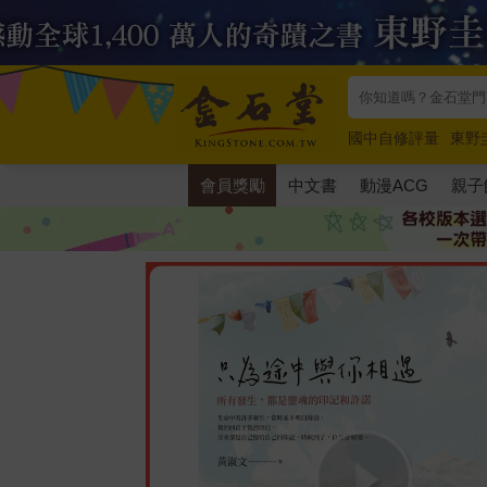
國中自修評量
東野
唯紅花綻放
奧德賽
會員獎勵
中文書
動漫ACG
親子