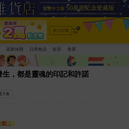
0
登入/註冊
電
居家休閒
日用食品
影音
售票
發生，都是靈魂的印記和許諾
 電子書
中斷！