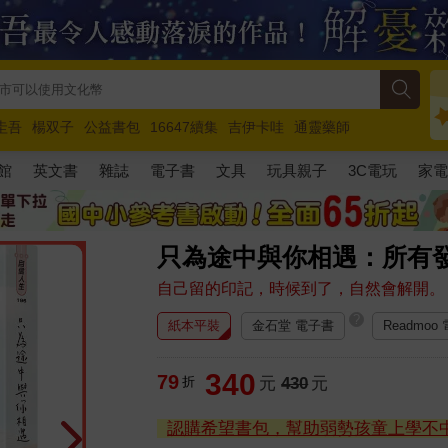
圭吾
楊双子
公益書包
16647續集
吉伊卡哇
通靈藥師
路邊攤新作
馬斯克
玩具總動員5
超慢跑
館
英文書
雜誌
電子書
文具
玩具親子
3C電玩
家
只為途中與你相遇：所有
自己留的印記，時候到了，自然會解開。
?
紙本平裝
金石堂 電子書
Readmoo
340
79
折
元
430
元
認購希望書包，幫助弱勢孩童上學不