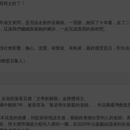
寫得太好了！
年淑文來問，是否該走創作這條路。一晃眼，她寫了十本書，走了二
，且讓我們繼續跟著她的腳步，一起完成真我的旅程吧。
境社會影響，修心、道愛。有懷疑、有執著，最終撥雲見日，對生命
。
康聯盟召集人）
師，並為部落客百傑「文學創藝類」金牌獎得主。
國中教師7年，被形容為「叛逆學生最愛的老師」，作品獲臺灣創造
所繪櫻木花道的插畫，到監獄探視該生後，發願終身擔任受刑人的老師。
前，用大禮拜環繞大昭寺八廓街一圈，於2020年出版獻給讀者的生