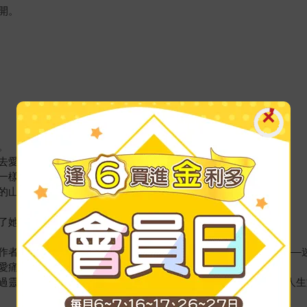
開。
。
去愛。
一樣，背叛了所愛的人。
的山崖墜落，遍體鱗傷。
了她熾熱的心……
作者以8個修心竅訣，深入生命本源，並運用花葉曼陀羅的力量——
愛痛苦。
過靈性修練，都能被作者巧妙的情節與詩意的比喻觸動，去檢視人生