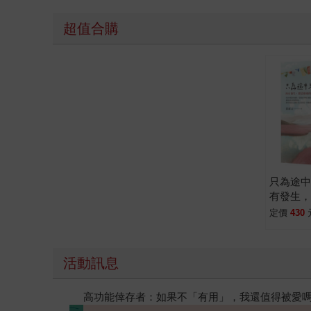
超值合購
只為途
有發生
記和許
定價
430
活動訊息
閱讀漫遊錄-2026上半年暢銷榜