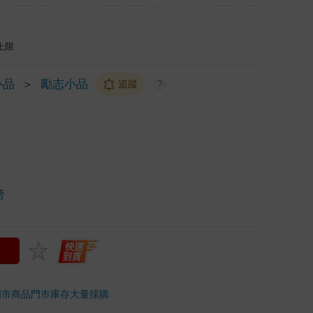
上限
小品
＞
勵志小品
追蹤
?
榜
門市商品
門市庫存
大量採購