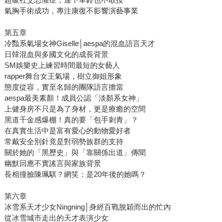
氣胸手術成功，專注康復不影響演藝事業
第五章
冷豔系氣場女神Giselle│aespa的混血語言天才
日韓混血與多國文化的成長背景
SM娛樂史上練習時間最短的女藝人
rapper舞台女王氣場，樹立御姐形象
態度從容，實至名歸的團隊語言擔當
aespa最美素顏！成員公認「淡顏系女神」
上健身房不只是為了身材，更是療癒的空間
黑道千金感爆棚！真的要「包手刺青」？
在真實生活中是富有愛心的動物愛好者
常戴安全別針竟是對弱勢族群的支持
關於她的「黑歷史」與「靠關係出道」傳聞
幽默回應不實謠言與家族背景
長相撞臉陳珮騏？網笑：是20年後的她嗎？
第六章
冰雪系天才少女Ningning│身經百戰脫穎而出的忙內
從冰雪城市走出的天才表演少女