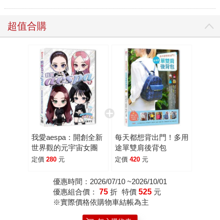
超值合購
我愛aespa：開創全新
每天都想背出門！多用
世界觀的元宇宙女團
途單雙肩後背包
定價
280
元
定價
420
元
優惠時間：2026/07/10 ~2026/10/01
優惠組合價：
75
折
特價
525
元
※實際價格依購物車結帳為主