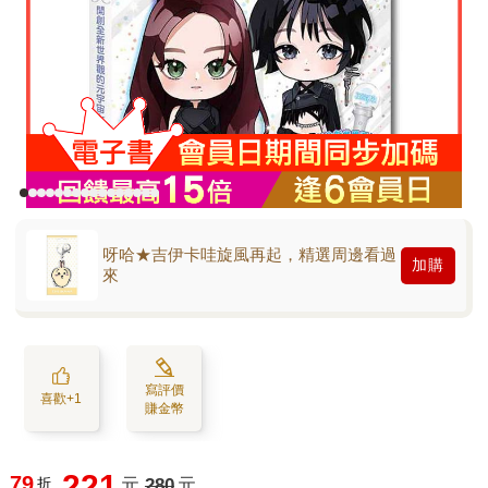
呀哈★吉伊卡哇旋風再起，精選周邊看過
加購
來
寫評價
喜歡+1
賺金幣
221
79
折
元
280
元