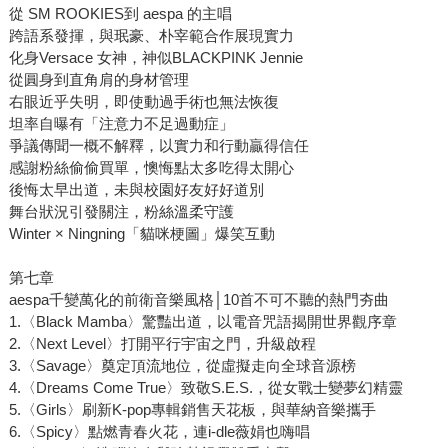
從 SM ROOKIES到 aespa 的主唱
跨語系發揮，與珉豪、朴宰範合作展現實力
化身Versace 女神，神似BLACKPINK Jennie
從圓身到直角肩的身材管理
右眼近乎失明，即使動過手術也無法恢復
坦率自曝有「注意力不足過動症」
爭議傳聞一概不解釋，以實力和行動贏得信任
感謝粉絲偷偷買單，懊悔點太多吃得太開心
後悔太早出道，未與校園好友好好道別
舞台狀況引發關注，粉絲溫柔守護
Winter × Ningning「貓咪梗圖」爆笑互動
第七章
aespa千變萬化的前衛音樂風格│10首不可不聽的熱門夯曲
1.〈Black Mamba〉驚豔出道，以電音咒語揭開世界觀序章
2.〈Next Level〉打開平行宇宙之門，升級啟程
3.〈Savage〉奠定頂流地位，從虛擬走向全球音源榜
4.〈Dreams Come True〉致敬S.E.S.，從女戰士變夢幻精靈
5.〈Girls〉刷新K-pop專輯銷售天花板，與華納音樂攜手
6.〈Spicy〉點燃青春火花，連i-dle薇娟也嗨唱