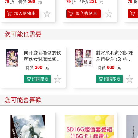
260
221
79
折
特價
元
79
折
特價
元
79
折
time
for l
加入購物車
加入購物車
其他人也看
經絡瑜伽對症自療全
1/12袖珍娃娃の手作針
Kp
書：中醫經絡穴道對應
織服飾教科書
錄：
瑜伽動作，到位伸展和
球，
300
432
79
折
特價
元
9
折
特價
元
79
折
穴位按壓打通堵塞氣
潮
血，一個動作立刻有
加入購物車
加入購物車
感！