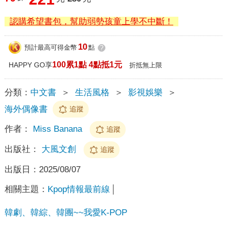
認購希望書包，幫助弱勢孩童上學不中斷！
10
預計最高可得金幣
點
?
100累1點 4點抵1元
HAPPY GO享
折抵無上限
分類：
中文書
＞
生活風格
＞
影視娛樂
＞
海外偶像書
追蹤
作者：
Miss Banana
追蹤
出版社：
大風文創
追蹤
出版日：
2025/08/07
相關主題：
Kpop情報最前線
韓劇、韓綜、韓團~~我愛K-POP