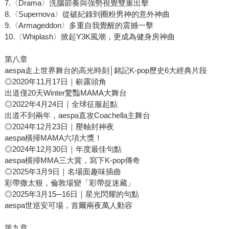
7.〈Drama〉洗腦節奏與強勢視覺雙重出擊
8.〈Supernova〉從破紀錄到圈粉男神的意外神曲
9.〈Armageddon〉多重自我覺醒的震撼一擊
10.〈Whiplash〉掀起Y3K風潮，更成為健身房神曲
第八章
aespa走上世界舞台的高光時刻│銘記K-pop歷史6大經典片段
◎2020年11月17日｜嶄露頭角
出道僅20天Winter驚豔MAMA大舞台
◎2022年4月24日｜全球征服起點
出道不到兩年，aespa直攻Coachella主舞台
◎2024年12月23日｜壓軸封神夜
aespa橫掃MAMA六項大獎！
◎2024年12月30日｜年度最佳句點
aespa橫掃MMA三大賞，寫下K-pop傳奇
◎2025年3月9日｜名場面趣味插曲
彩帶撒太狠，倫敦場變「彩帶捉迷藏」
◎2025年3月15─16日｜星光閃耀的句點
aespa世巡安可場，首爾兩夜萬人動容
第九章