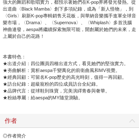
強大的舞蹈和歌唱實力，都預示著她們在K-pop界將發光發熱。從
出道曲〈Black Mamba〉創下多項紀錄，成為「新人怪物」，到
〈Girls〉刷新K-pop專輯銷售天花板，與華納音樂攜手進軍全球音
樂市場，〈Drama〉、〈Supernova〉、〈Whiplash〉多首洗腦
神曲連發，aespa將繼續探索無限可能，開創屬於她們的未來，走
上屬於自己的花路！
本書特色：
★出道介紹：四位團員四種出道方式，看見她們的堅強實力。
★夯曲解析：賞析aespa千變萬化的前衛曲風和MV視覺。
★經典回顧：可留名K-pop歷史的高光時刻，值得一再回顧。
★訪台紀錄：超級寵粉的四位成員訪台全紀錄。
★品牌代言：從球鞋到珠寶，完美演繹青春與奢華。
★粉絲專屬：給aespa的MY隨堂測驗。
作者
◎作者簡介