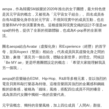
aespa，作為韓國SM娛樂於2020年推出的女子團體，最大特色便
是其元宇宙的概念，又被視為「元宇宙女子組合」。四名成員各
自有AI虛擬化身存在於元宇宙，不僅與現實中的成員互動，也在
音樂和MV中扮演重要角色。這種虛擬與現實交織的設計不僅是ae
spa的特色，提供了全新的視聽體驗，也成為K-pop界的全新潮
流。
團名aespa結合Avatar（虛擬化身）和Experience（經歷）的首字
母，並與Aspect（雙面）相結合，代表成員與其虛擬化身之間的
互動，象徵「遇見另一個自我，體驗全新世界」的理念。問候語
「Be MY ae」更是呼應團體設定的概念：「希望大家能理解我及
另一個我」。
aespa的音樂融合EDM、Hip-Hop、R&B等多種元素，並以強烈的
電音貝斯和敲打樂器為特徵。這種音樂因其強烈的金屬感和鋼鐵
般的節奏感，被稱為「鐵味」風格，搭配四位成員不同的嗓音，
成為第四代女團中獨樹一格的音樂代表。
元宇宙概念、獨特的音樂風格，加上四位成員「人間AI」顏值、