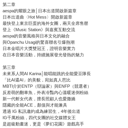
第二章
aespa的耀眼之旅│日本出道開啟新篇章
日本出道曲〈Hot Mess〉開啟新篇章
最快登上東京巨蛋的海外女團，兩天全席售罄
登上《Music Station》與嘉賓互動交流
aespa的音樂風格與日本文化的融合
與Opanchu Usagi的驚喜聯名引爆熱潮
日本金唱片大獎雙冠王，證明音樂實力
在日本音樂活動，持續施展發光發熱的魅力
第三章
未來系人間AI Karina│能唱能跳的全能愛豆隊長
「比AI還AI」的美貌，宛如真人芭比
MBTI介於ENTP（辯論家）與ENFP（競選者）
反差萌的翻車魚，外表冷豔內心溫暖迷倒粉絲
新一代斬女代表，擅長照顧人也愛撒嬌
隱藏的全能ACE，顏值與才能兼具
透過 IG 私訊邀約成為練習生，4年後出道
IG千萬粉絲，四代女團的社交媒體女王
是超級動畫迷，更是《夢幻花園》遊戲高手