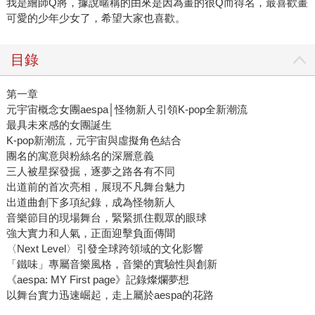
我是繪師Q將，據說暱稱的由來是因為畫的很Q而得名，最喜歡畫
可愛的少年少女了，希望大家也喜歡。
目錄
第一章
元宇宙概念女團aespa│怪物新人引領K-pop全新潮流
最具未來感的女團誕生
K-pop新潮流，元宇宙與虛擬角色結合
團名的寓意與粉絲名的深層意義
三人被星探發掘，逐夢之路各有不同
出道前的首次亮相，展現不凡舞台魅力
出道曲創下多項紀錄，成為怪物新人
音樂節目的現場舞台，緊緊抓住觀眾的眼球
強大實力和人氣，正面迎擊負面傳聞
〈Next Level〉引發全球跨領域的文化影響
「鐵味」專屬音樂風格，音樂的實驗性與創新
《aespa: MY First page》記錄燦爛夢想
以舞台實力迅速崛起，走上屬於aespa的花路