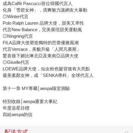
成為Caffè Pascucci首位韓國代言人
化身「雪碧女神」，清爽魅力讓網友大暴動
◎Winter代言
Polo Ralph Lauren 品牌大使，甜美又率性
代言New Balance，完美展現甜美運動風
◎Ningning代言
FILA品牌大使塑造獨特的芭蕾優雅風潮
代言Versace，美貌升級「人間凡賽斯」
驚喜接下媚比琳北亞及東南亞品牌大使
◎Giselle代言
LOEWE品牌大使，仙女粉色髮背後有大亮點
最美素顏女神，成「SENKA專科」全球代言人
第十一章 MY專屬│aespa隨堂測驗
特別收錄│aespa重要大事紀
年度追星目標
寫給aespa的信
配送方式