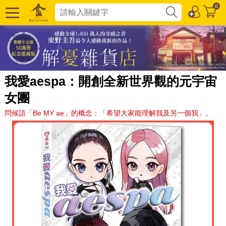
0
我愛aespa：開創全新世界觀的元宇宙
女團
問候語「Be MY ae」的概念：「希望大家能理解我及另一個我」。