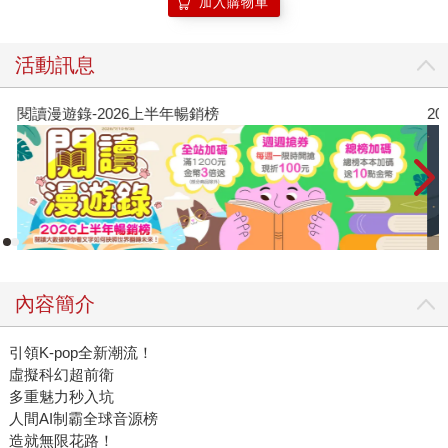
加入購物車
活動訊息
閱讀漫遊錄-2026上半年暢銷榜
2
內容簡介
引領K-pop全新潮流！
虛擬科幻超前衛
多重魅力秒入坑
人間AI制霸全球音源榜
造就無限花路！