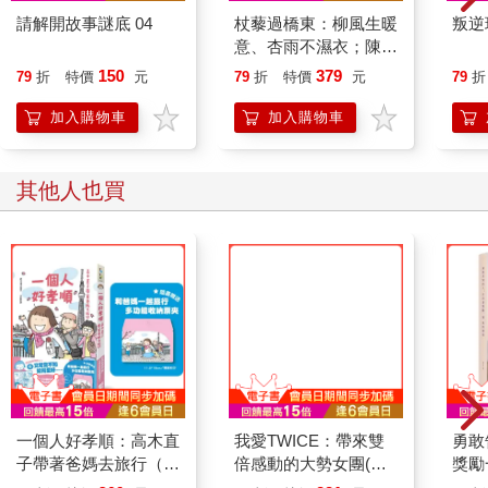
請解開故事謎底 04
杖藜過橋東：柳風生暖
叛逆
意、杏雨不濕衣；陳亮
恭談以心轉境的適齡漫
150
379
79
折
特價
元
79
折
特價
元
79
折
想
加入購物車
加入購物車
其他人也買
我愛TWICE：帶來雙
倍感動的大勢女團(收
錄精美全彩照片)
一個人好孝順：高木直
勇敢
子帶著爸媽去旅行（多
獎勵
功能收納票夾贈品版）
glitte