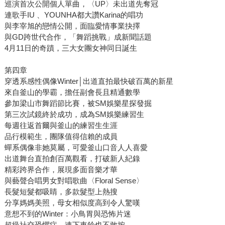
巡演首次公開個人單曲，〈UP〉未出道先奪冠
連歌手IU 、YOUNHA都大讚Karina的唱功
與李宰旭的戀情公開，面臨愛情事業抉擇
與GD跨世代合作，「舞蹈挑戰」成新聞話題
4月11日的奇蹟，三大女團女神同日誕生
第四章
穿透系感性偶像Winter│出道直拍最快破百萬的新星
來自釜山的學霸，擔任副會長且精通數學
參加梁山市舞蹈節比賽，被SM娛樂星探發掘
第三次試鏡終於成功，成為SM娛樂練習生
每週往返首爾與釜山的練習生生涯
品行模範生，團隊值得信賴的成員
蟬系偶像非她莫屬，可愛釜山口音人人喜愛
出道舞台直拍創百萬觀看，打破新人紀錄
精彩跨界合作，展現多面音樂才華
與藝聲合唱男女對唱歌曲〈Floral Sense〉
長髮短髮都吸睛，多款髮型上熱搜
分享媽媽美照，母女相似度高到令人驚嘆
意想不到的Winter：小鳥胃與恐怖片迷
超級社交恐懼症，連下車鈴也不敢按