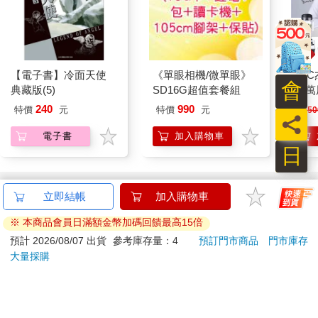
您可能也需要
向什麼都能做的軟
對常來我家的辣妹
會
萌修女魅魔懺悔榨
為所欲為 (5) 特裝
精
版
300
660
特價
元
特價
元
員
預購限定
預購限定
日
您可能會喜歡