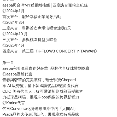
aespa與台灣MY近距離接觸│四度訪台寵粉全紀錄
◎2024年1月
首次來台，獻給幸福企業尾牙活動
◎2024年8月
二度來台，舉辦首次專場演唱會連嗨3天
◎2024年10 月
三度來台，參與桃園拼盤演唱會
◎2025年4月
四度來台，第三屆《K-FLOW3 CONCERT in TAIWAN》
第十章
aespa完美演繹青春與奢華│品牌代言從球鞋到珠寶
◎aespa團體代言
青春與奢華的完美演繹，瑞士珠寶Chopard
靠 AI 級秀髮，搶下韓國護髮品牌魅尚萱代言
CLIO 美妝代言人，從可愛清新到成熟百變妝容
力挺球星柯瑞，展現K-pop偶像的跨界影響力
◎Karina代言
代言Converse化身運動風潮中的「人間AI」
Prada品牌大使表現出色，展現高端時尚品味