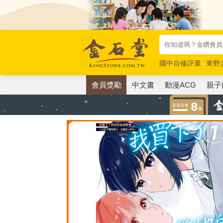
國中自修評量
東野
唯紅花綻放
奧德賽
會員獎勵
中文書
動漫ACG
親子