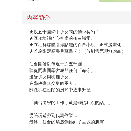
內容簡介
★以五千圓締下少女間的禁忌契約！
★互相填補內心空虛的扭曲戀愛。
★在社群媒體引爆話題的百合小說，正式漫畫化!!
★首刷限定精美典藏書卡！（首刷售完即無贈品）
仙台開始以每週一次五千圓，
聽從同班同學宮城的任何「命令」。
邊緣少女與嗨咖少女。
在學校毫無交集的兩人，
關係卻在密閉的房間中逐漸升溫…
「仙台同學的工作，就是聽從我說的話。」
從陪玩遊戲到代寫作業…
最終，仙台的嘴唇觸碰到了宮城的肌膚…