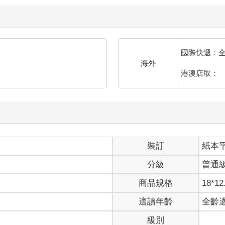
國際快遞：
海外
港澳店取：
裝訂
紙本
分級
普通
商品規格
18*12
適讀年齡
全齡
級別