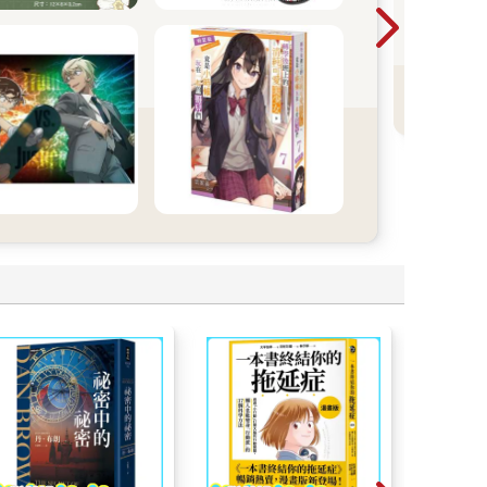
人
本
看
經