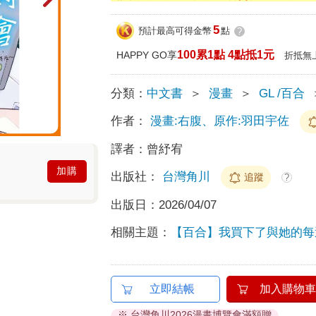
5
預計最高可得金幣
點
?
100累1點 4點抵1元
HAPPY GO享
折抵無
分類：
中文書
＞
漫畫
＞
GL /百合
作者：
漫畫:右腹、原作:羽田宇佐
譯者：
曾紓宥
加購
出版社：
台灣角川
追蹤
?
出版日：
2026/04/07
相關主題：
【百合】我買下了與她的每
立即結帳
加入購物車
※ 台灣角川2026漫畫博覽會滿額贈