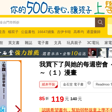
圭吾
楊双子
公益書包
16647續集
吉伊卡哇
高希均
通靈藥師
路邊攤新作
馬斯克
玩具總動員5
超慢跑
館
英文書
雜誌
電子書
文具
玩具親子
3C電玩
家
我買下了與她的每週密會
～（１）漫畫
?
紙本平裝
金石堂 電子書
Readmoo
119
85
折
元
140
元
認購希望書包，幫助弱勢孩童上學不