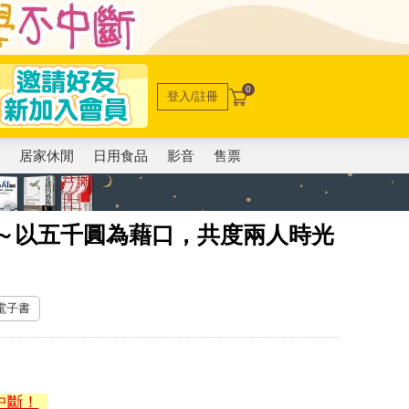
0
登入/註冊
電
居家休閒
日用食品
影音
售票
 ～以五千圓為藉口，共度兩人時光
 電子書
中斷！