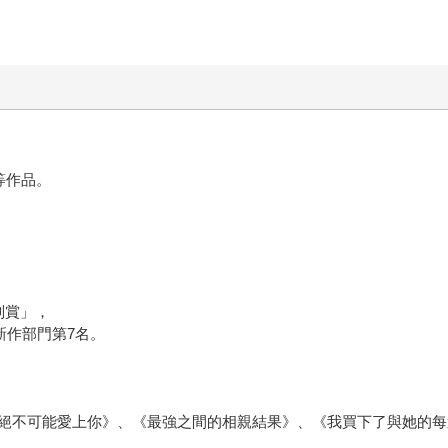
等作品。
別賞」，
新作部門第7名。
絕不可能愛上你》、《最強之間的相親結果》、《我買下了與她的每