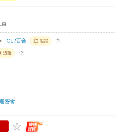
上限
＞
GL /百合
追蹤
?
追蹤
?
週密會