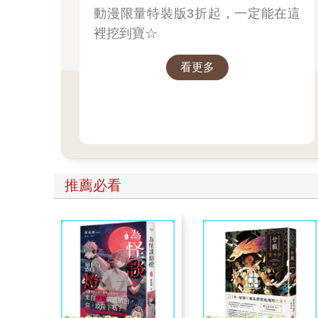
動漫限量特裝版3折起，一定能在這
裡挖到寶☆
看更多
推薦必看