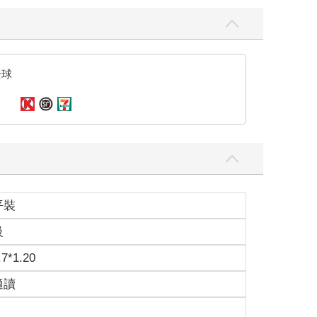
全球
平裝
級
.7*1.20
適讀