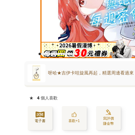
呀哈★吉伊卡哇旋風再起，精選周邊看過來
★
4
個人喜歡
寫評價
電子書
喜歡+1
賺金幣