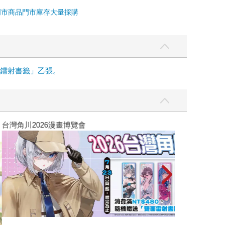
門市商品
門市庫存
大量採購
面鐳射書籤」乙張。
攻殼機動隊 (199