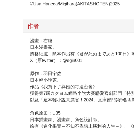
©Usa Haneda/Migihara(AKITASHOTEN)2025
作者
漫畫：右腹
日本漫畫家。
風格細膩，除本作另有《君が死ぬまであと100日》
X（原twitter）：@sgin001
原作：羽田宇佐
日本輕小說家。
作品《我買下了與她的每週密會》
獲得第7屆カクヨム網路小說大賽戀愛喜劇部門「特
以及「這本輕小說真厲害！2024」文庫部門第9名＆
角色原案：U35
日本插畫家、漫畫家、角色設計師。
繪有《進化果實～不知不覺踏上勝利的人生～》、《