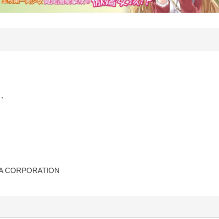
，
AWA CORPORATION