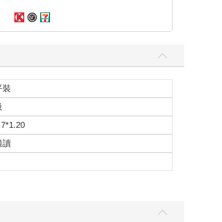
平裝
級
.7*1.20
適讀