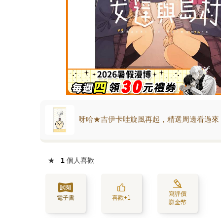
呀哈★吉伊卡哇旋風再起，精選周邊看過來
★
1
個人喜歡
寫評價
電子書
喜歡+1
賺金幣