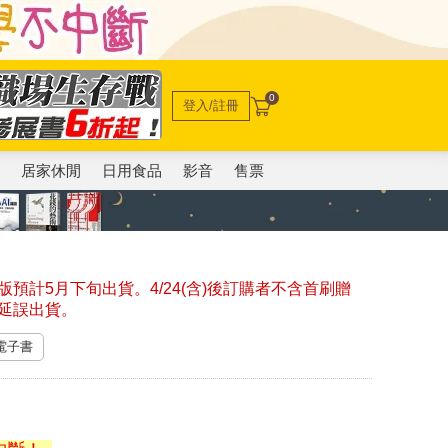
0
登入/註冊
電
居家休閒
日用食品
影音
售票
預計5月下旬出貨。4/24(含)後訂購者不含首刷贈
延誤出貨。
 電子書