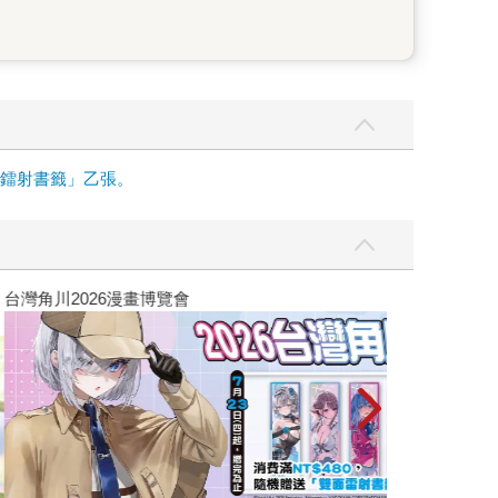
面鐳射書籤」乙張。
攻殼機動隊 (199