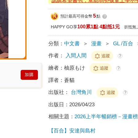
認購希望書包，幫助弱勢孩童上學不
5
預計最高可得金幣
點
?
100累1點 4點抵1元
HAPPY GO享
折抵無
分類：
中文書
＞
漫畫
＞
GL /百合
作者：
入間人間
追蹤
?
繪者：
柚原もけ
追蹤
?
加購
譯者：
蒼貓
出版社：
台灣角川
追蹤
?
出版日：
2026/04/23
相關主題：
2026上半年暢銷榜－漫畫榜T
【百合】安達與島村