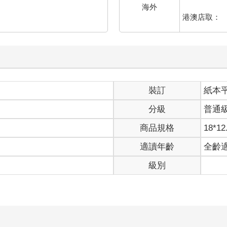
海外
港澳店取：
裝訂
紙本
分級
普通
商品規格
18*12
適讀年齡
全齡
級別