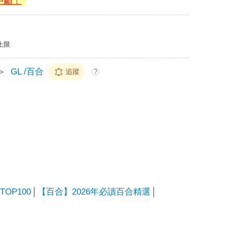
中斷！
上限
＞
GL /百合
追蹤
?
OP100
【百合】2026年必讀百合精選