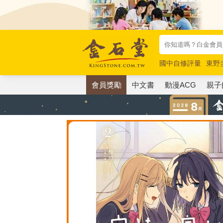
國中自修評量
東野
唯紅花綻放
奧德賽
會員獎勵
中文書
動漫ACG
親子