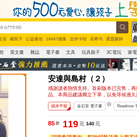
圭吾
楊双子
公益書包
16647續集
吉伊卡哇
高希均
通靈藥師
路邊攤新作
馬斯克
玩具總動員5
超慢跑
館
英文書
雜誌
電子書
文具
玩具親子
3C電玩
家
安達與島村（２）
感謝讀者熱情支持。首刷版本已完售，再版
品。本商品建議獨立下單，以免等候過久
?
紙本平裝
金石堂 電子書
Readmoo
119
85
折
元
140
元