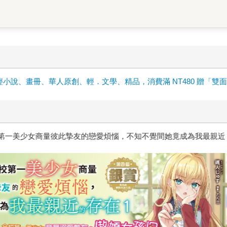
輕小說、畫冊、華人原創、輕．文學、精品，消費滿 NT480 贈「雙
惱，不知不覺間她竟成為我最親近
台灣角川2026漫畫博覽會