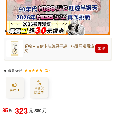
呀哈★吉伊卡哇旋風再起，精選周邊看過
加購
來
★
會員好評
★★★★★（1）
寫評價
喜歡+1
賺金幣
323
85
折
元
380
元