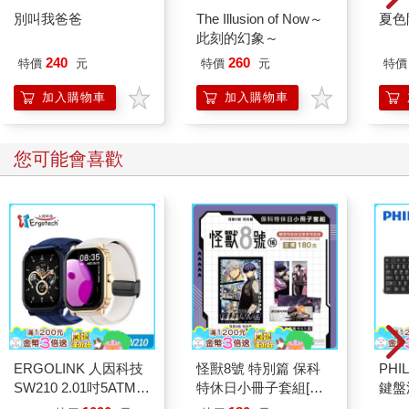
別叫我爸爸
The Illusion of Now～
夏色
此刻的幻象～
240
260
特價
元
特價
元
特價
加入購物車
加入購物車
您可能會喜歡
ERGOLINK 人因科技
怪獸8號 特別篇 保科
PHI
SW210 2.01吋5ATM游
特休日小冊子套組[限
鍵盤滑
泳心率血氧藍牙通話腕
加購]