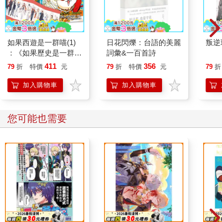
如果西遊是一群喵(1)
日花閃爍：台語的美麗
叛逆
：《如果歷史是一群
詞彙&一百首詩
喵》作者最新力作，附
411
356
79
折
特價
元
79
折
特價
元
79
折
【首卷特典】拉頁
加入購物車
加入購物車
您可能也需要