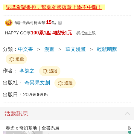
認購希望書包，幫助弱勢孩童上學不中斷！
15
預計最高可得金幣
點
?
100累1點 4點抵1元
HAPPY GO享
折抵無上限
分類：
中文書
＞
漫畫
＞
華文漫畫
＞
輕鬆幽默
追蹤
作者：
李勉之
追蹤
出版社：
奇異果文創
追蹤
出版日：
2026/06/05
活動訊息
閱讀漫遊錄-2026上半年暢銷榜