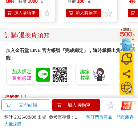
1090
180
特價
元
特價
元
1990
499
錶
加入購物車
加入購物車
訂購/退換貨須知
加入金石堂 LINE 官方帳號『完成綁定』，隨時掌握出貨動
態：
提醒您！！
金石堂及銀行均不會請您操作ATM! 如接獲電話要求您前往
立即結帳
加入購物車
ATM提款機，請不要聽從指示，以免受騙上當！
預計 2026/08/08 出貨
參考庫存量：1
預訂門市商品
門市庫存
退換貨須知：
大量採購
**提醒您，鑑賞期不等於試用期，退回商品須為全新狀態**