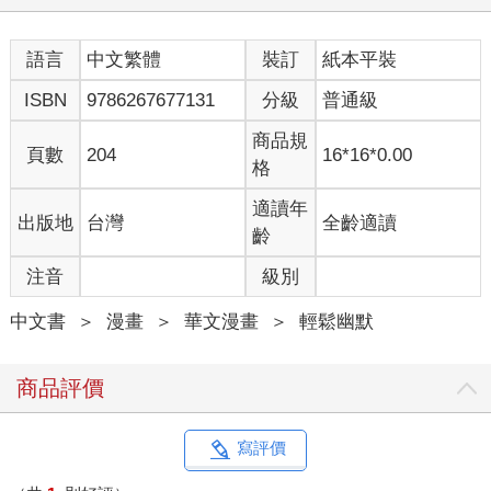
語言
中文繁體
裝訂
紙本平裝
ISBN
9786267677131
分級
普通級
商品規
頁數
204
16*16*0.00
格
適讀年
出版地
台灣
全齡適讀
齡
注音
級別
中文書
＞
漫畫
＞
華文漫畫
＞
輕鬆幽默
商品評價
寫評價