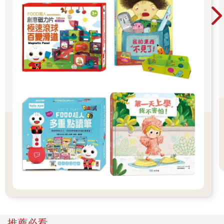
堂開學季！爸媽好輕鬆教你一站購足！文具、書
包、書套參展品全面5折起！👉文具滿777送80
元電子禮券 👉全站商品滿1200回饋4%金幣
推薦必看