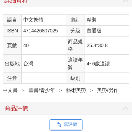
詳細資料
語言
中文繁體
裝訂
精裝
ISBN
4714426807025
分級
普通級
商品規
頁數
40
25.3*30.8
格
適讀年
出版地
台灣
4~6歲適讀
齡
注音
級別
中文書
＞
童書/青少年
＞
藝術美勞
＞
美勞/勞作
商品評價
寫評價