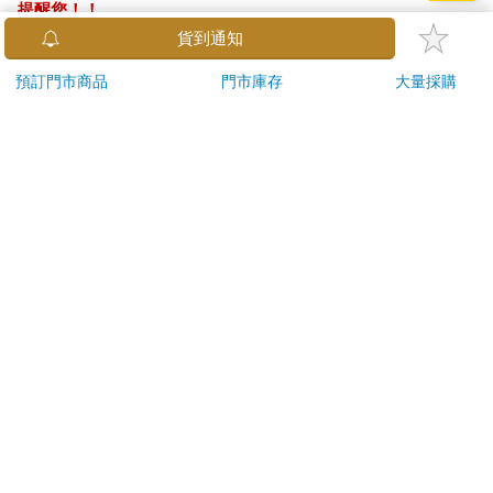
提醒您！！
金石堂及銀行均不會請您操作ATM! 如接獲電話要求您前往
貨到通知
ATM提款機，請不要聽從指示，以免受騙上當！
預訂門市商品
門市庫存
大量採購
退換貨須知：
**提醒您，鑑賞期不等於試用期，退回商品須為全新狀態**
依據「消費者保護法」第19條及行政院消費者保護處公告之
「通訊交易解除權合理例外情事適用準則」，以下商品購買
後，除商品本身有瑕疵外，將不提供7天的猶豫期：
易於腐敗、保存期限較短或解約時即將逾期。（如：生
鮮食品）
依消費者要求所為之客製化給付。（客製化商品）
報紙、期刊或雜誌。（含MOOK、外文雜誌）
經消費者拆封之影音商品或電腦軟體。
非以有形媒介提供之數位內容或一經提供即為完成之線
上服務，經消費者事先同意始提供。（如：電子書、電
子雜誌、下載版軟體、虛擬商品…等）
已拆封之個人衛生用品。（如：內衣褲、刮鬍刀、除毛
刀…等）