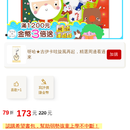
呀哈★吉伊卡哇旋風再起，精選周邊看過
加購
來
寫評價
喜歡+1
賺金幣
173
79
折
元
220
元
認購希望書包，幫助弱勢孩童上學不中斷！