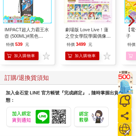
IMPACT超人力霸王水
劇場版 Love Live！蓮
【電
壺 (500ML)#黑色
之空女學院學園偶像俱
子
IMUTB01BK
樂部 Bloom Garden
539
3499
特價
元
特價
元
特價
Party蓮之空預售大套
組
加入購物車
加入購物車
訂購/退換貨須知
加入金石堂 LINE 官方帳號『完成綁定』，隨時掌握出貨動
態：