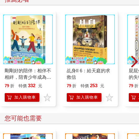
剛剛好的陪伴：相伴不
乩身II 6：給天庭的求
屁屁
相絆，陪青少年成為想
救信
的失
要的自己
332
253
79
折
特價
元
79
折
特價
元
79
折
加入購物車
加入購物車
您可能也需要