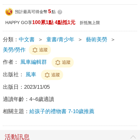
5
預計最高可得金幣
點
?
100累1點 4點抵1元
HAPPY GO享
折抵無上限
分類：
中文書
＞
童書/青少年
＞
藝術美勞
＞
美勞/勞作
追蹤
作者：
風車編輯群
追蹤
出版社：
風車
追蹤
出版日：
2023/11/05
適讀年齡：
4~6歲適讀
相關主題：
給孩子的禮物書 7-10歲推薦
活動訊息