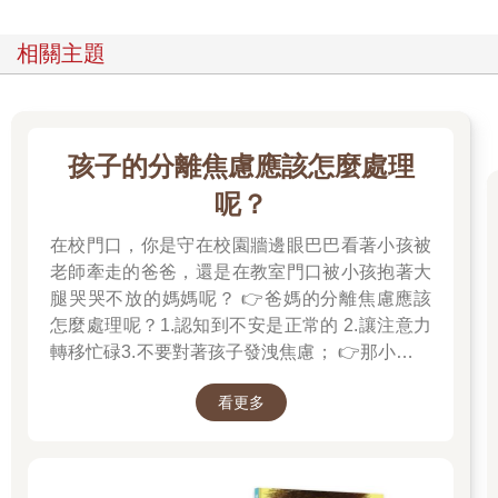
相關主題
孩子的分離焦慮應該怎麼處理
呢？
在校門口，你是守在校園牆邊眼巴巴看著小孩被
老師牽走的爸爸，還是在教室門口被小孩抱著大
腿哭哭不放的媽媽呢？ 👉爸媽的分離焦慮應該
怎麼處理呢？1.認知到不安是正常的 2.讓注意力
轉移忙碌3.不要對著孩子發洩焦慮； 👉那小朋友
該如何適應過渡期呢？1.可給予適當的安撫玩具
看更多
也許是熟悉的玩偶增加安全感 2.與孩子分開時請
好好堅定道別不可哄騙,並保證會回到身邊3.準時
守約的接回孩子 好好的渡這個時期，爸爸媽媽和
孩子一起迎接成長的過程！真是太好了！ 🎉金石