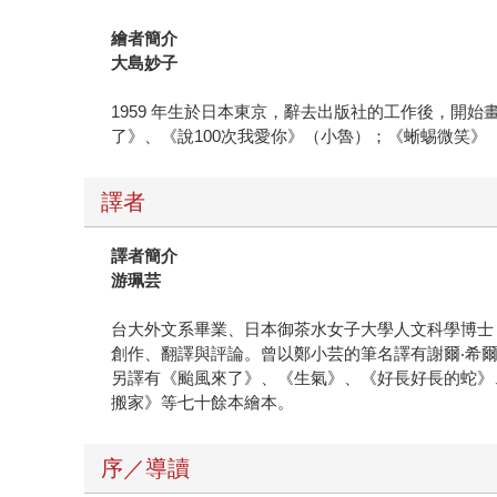
繪者簡介
大島妙子
1959 年生於日本東京，辭去出版社的工作後，
了》、《說100次我愛你》（小魯）；《蜥蜴微笑
譯者
譯者簡介
游珮芸
台大外文系畢業、日本御茶水女子大學人文科學博士
創作、翻譯與評論。曾以鄭小芸的筆名譯有謝爾‧希爾弗
另譯有《颱風來了》、《生氣》、《好長好長的蛇》
搬家》等七十餘本繪本。
序／導讀