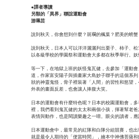
●譯者導讀
另類的「異界」聯誼運動會
游珮芸
說到秋天，你會想到什麼？斑斕的楓葉？肥美的螃蟹
說到秋天，日本人可以洋洋灑灑列出栗子、柿子、松
以各級學校的學園祭和運動會大多都在秋季舉行。妖
等一下，在地獄上班的妖怪鬼瓦健，去參加「運動會
道，作家富安陽子與插畫家大島妙子聯手的這個系列
狀的神靈鬼怪，骨子裡裝著「人間」的習性和慾望，
外表的畫面反差，也會讓人捧腹大笑。
日本的運動會有什麼特色呢？日本的校園運動會，多
裡，我們看到鬼瓦健的太太和兩個小孩，揮著幫老爸
表情與動作，也是閱讀樂趣之一唷。眼尖的讀者，應
日本運動會中，最常見的紅隊和白隊分組競賽，也出
就是最令人期待的「便當時間」，繪本中神佛菩薩和