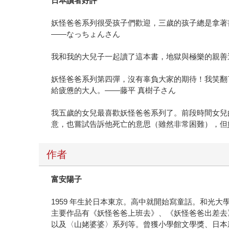
日本讀者好評
妖怪爸爸系列很受孩子們歡迎，三歲的孩子總是拿著
——なっちょんさん
我和我的大兒子一起讀了這本書，地獄與極樂的親善
妖怪爸爸系列第四彈，沒有辜負大家的期待！我笑翻
給疲憊的大人。——藤平 真樹子さん
我五歲的女兒最喜歡妖怪爸爸系列了。前段時間女兒
意，也嘗試告訴他死亡的意思（雖然非常困難），但
作者
富安陽子
1959 年生於日本東京。高中就開始寫童話。和光大
主要作品有《妖怪爸爸上班去》、《妖怪爸爸出差去
以及〈山姥婆婆〉系列等。曾獲小學館文學獎、日本