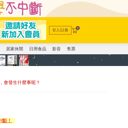
0
登入/註冊
電
居家休閒
日用食品
影音
售票
，會發生什麼事呢？
中斷！