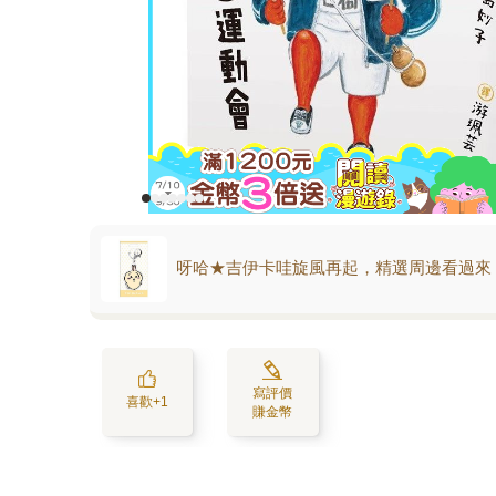
呀哈★吉伊卡哇旋風再起，精選周邊看過來
寫評價
喜歡+1
賺金幣