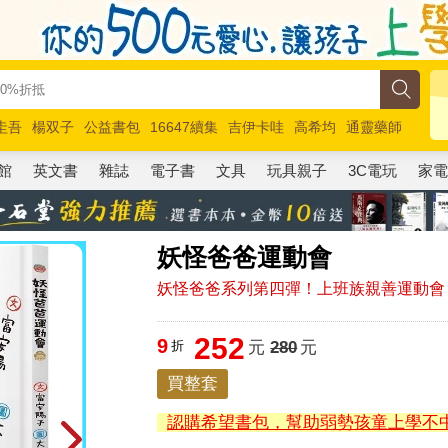
圭吾
楊双子
公益書包
16647續集
吉伊卡哇
高希均
通靈藥師
路邊攤新作
馬斯克
玩具總動員5
超慢跑
館
英文書
雜誌
電子書
文具
玩具親子
3C電玩
家
妖怪爸爸運動會
妖怪爸爸系列第四彈！上班族親善運動會
252
9
折
元
280
元
買整套
認購希望書包，幫助弱勢孩童上學不