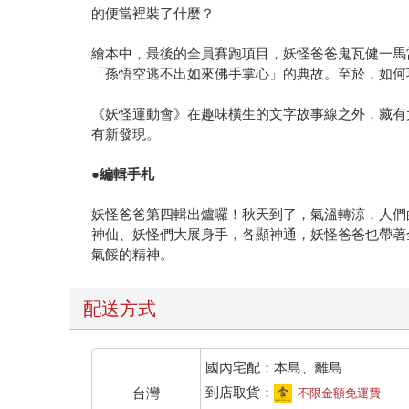
的便當裡裝了什麼？
繪本中，最後的全員賽跑項目，妖怪爸爸鬼瓦健一馬當
「孫悟空逃不出如來佛手掌心」的典故。至於，如何
《妖怪運動會》在趣味橫生的文字故事線之外，藏有
有新發現。
●編輯手札
妖怪爸爸第四輯出爐囉！秋天到了，氣溫轉涼，人們
神仙、妖怪們大展身手，各顯神通，妖怪爸爸也帶著
氣餒的精神。
配送方式
國內宅配：本島、離島
到店取貨：
台灣
不限金額免運費