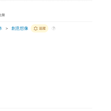
上限
本
＞
創意想像
追蹤
?