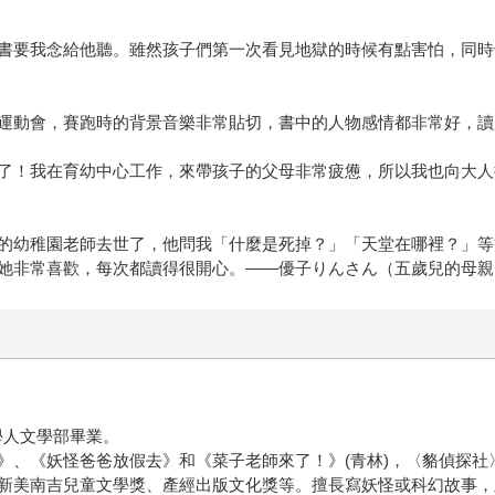
書要我念給他聽。雖然孩子們第一次看見地獄的時候有點害怕，同時
運動會，賽跑時的背景音樂非常貼切，書中的人物感情都非常好，讀
了！我在育幼中心工作，來帶孩子的父母非常疲憊，所以我也向大人
的幼稚園老師去世了，他問我「什麼是死掉？」「天堂在哪裡？」等
她非常喜歡，每次都讀得很開心。——優子りんさん（五歲兒的母親
學人文學部畢業。
》、《妖怪爸爸放假去》和《菜子老師來了！》(青林)，〈貉偵探
新美南吉兒童文學獎、產經出版文化獎等。擅長寫妖怪或科幻故事，