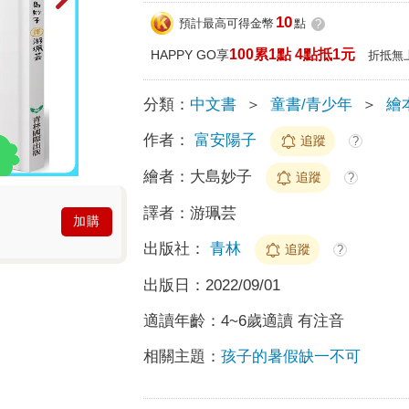
10
預計最高可得金幣
點
?
100累1點 4點抵1元
HAPPY GO享
折抵無
分類：
中文書
＞
童書/青少年
＞
繪
作者：
富安陽子
追蹤
?
繪者：
大島妙子
追蹤
?
譯者：
游珮芸
加購
出版社：
青林
追蹤
?
出版日：
2022/09/01
適讀年齡：
4~6歲適讀 有注音
相關主題：
孩子的暑假缺一不可