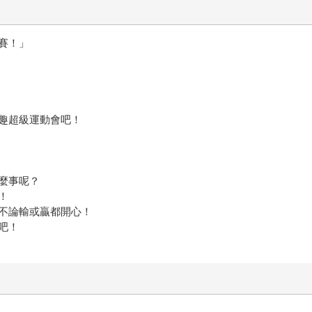
賽！」
趣超級運動會吧！
麼事呢？
！
不論輸或贏都開心！
吧！