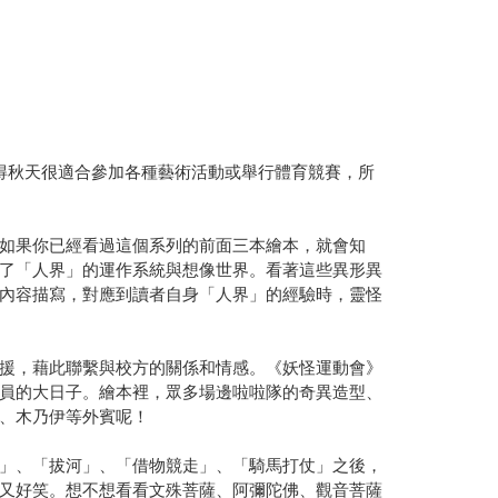
得秋天很適合參加各種藝術活動或舉行體育競賽，所
如果你已經看過這個系列的前面三本繪本，就會知
了「人界」的運作系統與想像世界。看著這些異形異
內容描寫，對應到讀者自身「人界」的經驗時，靈怪
援，藉此聯繫與校方的關係和情感。《妖怪運動會》
員的大日子。繪本裡，眾多場邊啦啦隊的奇異造型、
、木乃伊等外賓呢！
」、「拔河」、「借物競走」、「騎馬打仗」之後，
又好笑。想不想看看文殊菩薩、阿彌陀佛、觀音菩薩