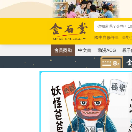
國中自修評量
東野
唯紅花綻放
奧德賽
會員獎勵
中文書
動漫ACG
親子