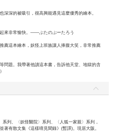
也深深的被吸引，很高興能遇見這麼優秀的繪本。
起來非常愉快。——ぶたのぷーたろう
推薦這本繪本，妖怪上班族讓人捧腹大笑，非常推薦
等問題。我帶著他讀這本書，告訴他天堂、地獄的含
）
社〉系列、〈妖怪醫院〉系列、〈人狐一家親〉系列，
並著有散文集《這樣唷見聞錄》(暫譯)。現居大阪。