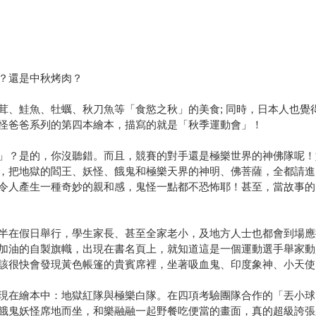
？還是中秋烤肉？
茸、鮭魚、牡蠣、秋刀魚等「食慾之秋」的美食; 同時，日本人也覺
怪爸爸系列的第四本繪本，描寫的就是「秋季運動會」！
」？是的，你沒聽錯。而且，競賽的對手還是極樂世界的神佛隊呢！
，把地獄的閻王、妖怪、餓鬼和極樂天界的神明、佛菩薩，全都請進
令人產生一種奇妙的親和感，鬼怪一點都不恐怖耶！甚至，當故事的
半在假日舉行，學生家長、甚至全家老小，及地方人士也都會到場應
加油的自製旗幟，出現在書名頁上，就知道這是一個運動選手舉家動
該很快會發現黃色帳篷的貴賓席裡，坐著吸血鬼、印度象神、小天使
現在繪本中：地獄紅隊與極樂白隊。在四項考驗團隊合作的「丟小球
餓鬼妖怪席地而坐，和樂融融一起野餐吃便當的畫面，真的超級誇張