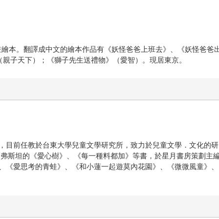
開始畫繪本。翻譯成中文的繪本作品有《妖怪爸爸上班去》、《妖怪爸
》（親子天下）；《獅子先生送禮物》（愛智）。現居東京。
，目前任教於台東大學兒童文學研究所，致力於兒童文學．文化的研
斯坦的《愛心樹》、《每一種料都加》等書，於星月書房策劃主編 Min
、《愛思考的青蛙》、《和小蓮一起遊莫內花園》、《微微風童》、