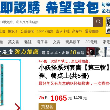
圭吾
楊双子
公益書包
16647續集
吉伊卡哇
高希均
通靈藥師
路邊攤新作
馬斯克
玩具總動員5
超慢跑
館
英文書
雜誌
電子書
文具
玩具親子
3C電玩
家
1-5集一次購齊帶走，最佳禮物書。
小妖怪系列套書【第三輯】
裡、餐桌上(共5冊)
最好笑又有創意的妖怪橋樑書，一次購齊
1065
75
折
元
1420
元
買整套