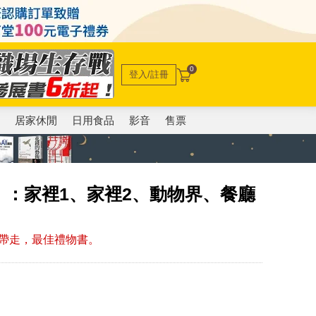
0
登入/註冊
電
居家休閒
日用食品
影音
售票
：家裡1、家裡2、動物界、餐廳
帶走，最佳禮物書。