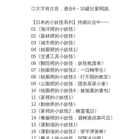
◎大字有注音，適合6～10歲兒童閱讀。
【日本的小妖怪系列】持續出沒中~~~
01《海洋裡的小妖怪》
02《森林裡的小妖怪》
03《城市裡的小妖怪》
04《校園裡的小妖怪1》
05《交通工具小妖怪》
06《醫院裡的小妖怪：妖怪救護車》
07《校園裡的小妖怪2：一日轉學生》
08《校園裡的小妖怪3：打不開的教室》
09《公園裡的小妖怪：隱形尿尿小童》
10《校園裡的小妖怪4：被拋棄的書包》
11《家裡的小妖怪1》
12《動物界的小妖怪》
13《家裡的小妖怪2：幽靈電話》
14《餐廳裡的小妖怪：迴轉過頭壽司店》
15《運動場的小妖怪1》
16《運動場的小妖怪2：撐竿彈簧棒》
17《餐桌上的小妖怪：阿飄冰沙樂》