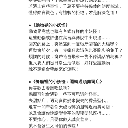
若遇上這些事情，千萬不要抱持僥倖的態度嘗試，
懂得察言觀色，有禮貌的拒絕，才是解決之道！
●
《動物界的小妖怪》
動物界竟然也藏有各式各樣的小妖怪！
這些動物或許也在寓言與傳說中出現過……
回家的路上，突然遇到一隻張牙裂嘴的大貓咪？
運動會前夕，有一隻瘋狂邀請你比賽跑步的兔子？
煩惱的時候，窗戶邊會飛來一隻不停講話的烏鴉？
但只要人們從日常生活做起，好好愛護動物，
說不定還會帶給來好運呢！
●
《餐廳裡的小妖怪：迴轉過頭壽司店》
你喜歡去餐廳吃飯嗎?
偶爾可能會遇到一些不可思議的怪事。
去甜點店，遇到喜歡變來變去的香蕉聖代；
還有一間帶著你天旋地轉的迴轉過頭壽司店；
以及會讓你說話變疊字的嚶嚶嬰兒座椅……
不要擔心，只要你做人誠實善良，
就不會發生太可怕的事喔 !