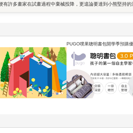
便有許多畫家在試畫過程中棄械投降，更遑論要達到小熊堅持的
一跨頁都有精美又不死板的插圖；更要感謝協助排版的美編，這
的巧思：例如在QQ豬生活的嚕嚕山，天空背景顏色是粉粉紫紫的
的世界冒險；還有放著鎮山之寶的山洞，之所以設計成科技感十
忘記過往歷史給予的寶貴經驗（嚕嚕山），唯有備齊二者才能勇
個字母的表情和顏色，又可以設計出好多不同的玩法——找出吐
PUGO噗果聰明書包開學季預購
本書最大的功臣還得是創造這一切故事的作者——GK爸爸。在高
靜，安然入睡，帶給他們好多好多的歡樂。若是沒有這個吸引眾
做書的辛苦都煙消雲散，一切都值得了。 128頁的橋梁書，蘊