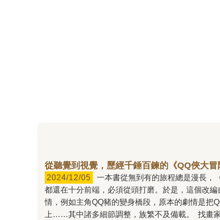
從聽覺到視覺，歷經千錘百鍊的《QQ俠大冒
2024/12/05
一本書從無到有的旅程總是漫長，《QQ俠大冒險1：魔法仙境》也是如此。去年五月剛接下這個挑戰前，據說因疫情的關係已延宕一年，書籍的企畫
都還在十分前端，必須從頭打磨。於是，這個改編自
情，例如主角QQ豬的變身橋段，原本的劇情是把
上……其中諸多細節調整，族繁不及備載。 找畫