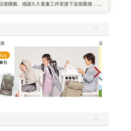
活潑構圖。感謝久久童畫工作室接下這個重擔，忍
本書的落版絕不是一兩次的功夫，而是經歷無數調
色調，直到QQ豬變身為QQ俠飛出嚕嚕山外，天空
足的模樣，是希望和嚕嚕山這個世外桃源形成對比，
闖未來；遊戲頁也沒有馬虎，例如打開山洞要從A
舌頭的、找出有兩個眼睛的……這本書的每一頁，
優惠
遠流童書展75折
雄城市書展的簽書會上，不只一對父母說，在孩子
多孩子喜愛的節目，這些令人感動的時刻也不會發
藏了眾人無數的心血，期待翻開書的每個人都能感受