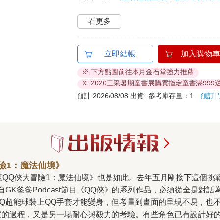
看更多
立即結帳
加入購物車
※ 下方點圖前往本月金石堂強力推薦
※ 2026三采暑期童書展購買指定童書滿999
預計 2026/08/08 出貨
參考庫存量：1
預訂
險1：魔法仙境》
GK爸爸Podcast節目《QQ俠》的系列作品，必須從全是對
QQ超能球裝上QQ手套才能變身，但考量到畫面的呈現不易，也
家的過程，又是另一場耐心與毅力的考驗。有些角色已有設計好