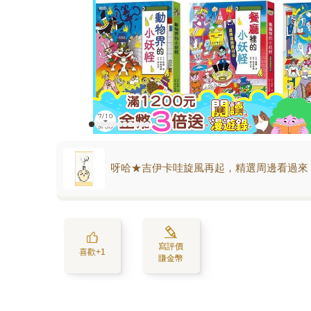
呀哈★吉伊卡哇旋風再起，精選周邊看過來
寫評價
喜歡+1
賺金幣