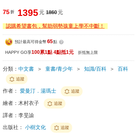
1395
75
折
元
1860
元
認購希望書包，幫助弱勢孩童上學不中斷！
65
預計最高可得金幣
點
?
100累1點 4點抵1元
HAPPY GO享
折抵無上限
分類：
中文書
＞
童書/青少年
＞
知識/百科
＞
百科
追蹤
作者：
愛曼汀．湯瑪士
追蹤
繪者：
木村衣子
追蹤
譯者：
李旻諭
出版社：
小樹文化
追蹤