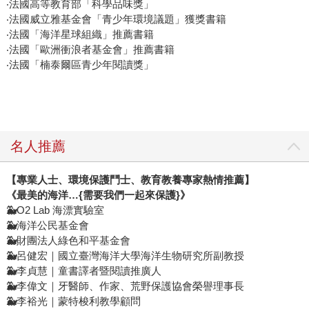
‧法國高等教育部「科學品味獎」
‧法國威立雅基金會「青少年環境議題」獲獎書籍
‧法國「海洋星球組織」推薦書籍
‧法國「歐洲衝浪者基金會」推薦書籍
‧法國「楠泰爾區青少年閱讀獎」
名人推薦
【專業人士、環境保護鬥士、教育教養專家熱情推薦】
《最美的海洋…
{
需要我們一起來保護
}
》
🐳
O2 Lab 海漂實驗室
🐳
海洋公民基金會
🐳
財團法人綠色和平基金會
🐳
呂健宏｜國立臺灣海洋大學海洋生物研究所副教授
🐳
李貞慧｜童書譯者暨閱讀推廣人
🐳
李偉文｜牙醫師、作家、荒野保護協會榮譽理事長
🐳
李裕光｜蒙特梭利教學顧問