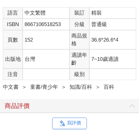
語言
中文繁體
裝訂
精裝
ISBN
8667106518253
分級
普通級
商品規
頁數
152
36.6*26.6*4
格
適讀年
出版地
台灣
7~10歲適讀
齡
注音
級別
中文書
＞
童書/青少年
＞
知識/百科
＞
百科
商品評價
寫評價