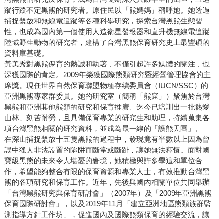
蹤行蹤不定黑熊的研究者。原住民以「熊媽媽」稱呼她。她透過
捕捉繫放和無線電追蹤等各種科學研究，探索台灣黑熊生態習
性，也成為國內第一個使用人造衛星發報器和直升機無線電追蹤
陸域野生動物的研究者，建構了台灣黑熊保育研究史上最豐碩的
資料庫基礎。
黃美秀對黑熊保育的熱誠和執著，不僅引起許多媒體的關注，也
深獲國際的肯定。2009年榮獲國際熊類研究暨經營管理協會的主
席獎。現任世界自然保育聯盟物種存續委員會（IUCN/SSC）的
亞洲黑熊專家群委員。她的研究室（簡稱「熊窟」）聚焦於台灣
黑熊和亞洲其他熊類的研究和保育推廣。迄今已培訓出一批熱愛
山林、刻苦耐勞，且具備保育專業的研究生和助理，持續蒐集各
項台灣黑熊相關的研究資料，並成為最一線的「護熊天團」。
在深山捕捉繫放十五隻黑熊的過程中，發現竟有半數以上因為曾
誤中獵人非法設置的陷阱而斷掌或斷趾，讓她無法釋懷。面對國
寶級黑熊的未來令人堪憂的窘境，她積極與許多學這和單位合
作，希望能夠整合有限的保育資源和專業人士，有效推動台灣黑
熊的各項研究和保育工作。近年，先後與國內相關單位共同舉辦
「台灣黑熊研究與保育研討會」（2007年）及「2009年亞洲黑熊
保育國際研討會」，以及2019年11月「建立亞洲地區熊類族群監
測指導方針工作坊」，促進國內及國際熊類保育的經驗交流，讓