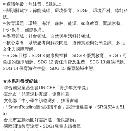
✏適讀年齡：無注音，9歲以上。
✏閱讀關鍵字：節能減碳、環境保育、SDGs、環境百科、綠能科
技。
✏教育議題：環境、海洋、森林、能源、家庭教育、閱讀素養、
戶外教育、國際教育。
✏學習領域：社會領域、自然與生活科技領域。
✏核心素養：系統思考與解決問題、道德實踐與公民意識、多元
文化與國際理解。
✏SDGs目標：SDG 3 健康與福祉、SDG 4 優質教育、SDG 7 可
負擔的潔淨能源、SDG 12 責任消費及生產、SDG 13 氣候行動、
SDG 14 保育海洋生態、SDG 15 保育陸域生態。
★本系列得獎紀錄：
‧聯合國兒童基金會UNICEF「青少年文學獎」
‧臺北市「兒童深耕閱讀」優良推薦
‧文化部「中小學生讀物選介」獲選書籍
‧「SmartReading適性閱讀平台」認證優選書單（SR值534 & 51
5）
‧台北市立動物園好書評選「優良讀物」
‧國際閱讀教育論壇 - SDGs兒童永續書單