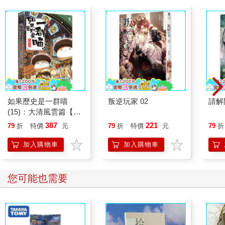
如果歷史是一群喵
叛逆玩家 02
請解
(15)：大清風雲篇【萌
貓漫畫學歷史】
387
221
79
折
特價
元
79
折
特價
元
79
折
加入購物車
加入購物車
您可能也需要