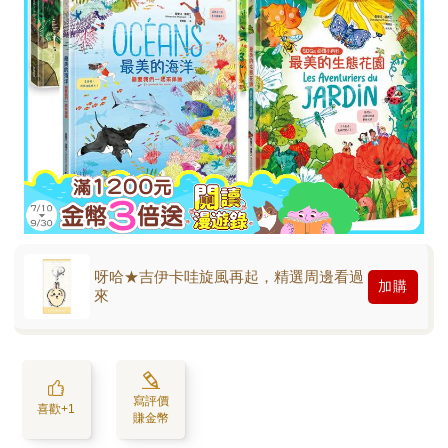
呀哈★吉伊卡哇旋風再起，精選周邊看過
加購
來
寫評價
喜歡+1
賺金幣