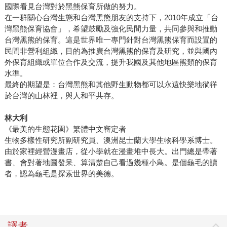
國際看見台灣對於黑熊保育所做的努力。
在一群關心台灣生態和台灣黑熊朋友的支持下，2010年成立「台
灣黑熊保育協會」，希望鼓勵及強化民間力量，共同參與和推動
台灣黑熊的保育。這是世界唯一專門針對台灣黑熊保育而設置的
民間非營利組織，目的為推廣台灣黑熊的保育及研究，並與國內
外保育組織或單位合作及交流，提升我國及其他地區熊類的保育
水準。
最終的期望是：台灣黑熊和其他野生動物都可以永遠快樂地徜徉
於台灣的山林裡，與人和平共存。
林大利
《最美的生態花園》繁體中文審定者
生物多樣性研究所副研究員、澳洲昆士蘭大學生物科學系博士。
由於家裡經營漫畫店，從小學就在漫畫堆中長大。出門總是帶著
書、會對著地圖發呆、算清楚自己看過幾種小鳥。是個龜毛的讀
者，認為龜毛是探索世界的美德。
譯者