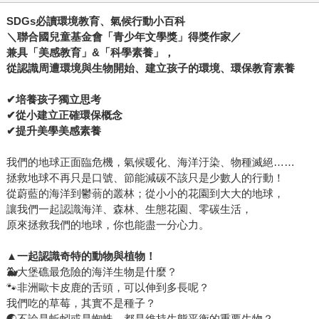
SDGs
必讀環境教育、氣候行動小百科
＼聯合國兒童基金會「青少年文學獎」得獎作家／
兼具「美感教育」
&
「科學素養」，
從認識周遭環境與生物開始、建立孩子的環境、環保教育素養
✔
培養孩子獨立思考
✔
從小
建立正確環保概念
✔
提升美學美感素養
我們的地球正面臨危機，氣候暖化、海洋汙染、物種滅絕……
拯救地球不再只是口號、節能減碳不該只是少數人的行動！
從蔚藍的海洋到鬱蓊的叢林；從小小的花園到大大的地球，
讓我們一起認識海洋、森林、生態花園、零碳生活，
原來拯救我們的地球，你也能盡一分心力。
▲
一起認識奇特的動物與植物！
🐳
大堡礁最危險的海洋生物是什麼？
🐾非洲歐卡皮鹿的舌頭，可以伸到多長呢？
我們吃的草莓，其實不是種子？
🌏不論是蚯蚓或是蜘蛛，都是維持生態平衡的重要生物？