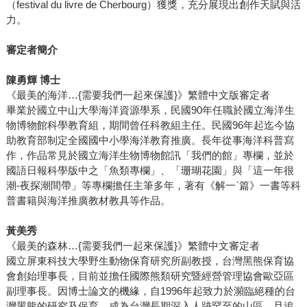
（festival du livre de Cherbourg）獲獎，充分展現出創作天賦與活
力。
審定者簡介
陳勇輝 博士
《最美的海洋…{需要我們一起來保護}》繁體中文版審定者
畢業於國立中山大學海洋資源學系，民國90年任職於國立海洋生
物博物館科學教育組，期間曾任科教組主任。民國96年起迄今協
助教育部制定全國國中小學海洋教育推廣。長年從事海洋科普寫
作，作品常見於國立海洋生物博物館訊「我們的館」專欄，並於
國語日報科學版中之「魚類專欄」、「珊瑚花園」與「這一年很
潮-夜探潮間帶」等專欄擔任主筆多年，著有《解一ˊ篇》一書等科
普書籍與海洋推廣教材教具等作品。
黃美秀
《最美的森林…{需要我們一起來保護}》繁體中文審定者
國立屏東科技大學野生動物保育研究所副教授，台灣黑熊保育協
會創始理事長，目前並擔任國際熊類研究暨經營管理協會歐亞區
副理事長。因博士論文的機緣，自1996年起致力於瀕臨絕種的台
灣黑熊的研究及保育，成為台灣長期深入人跡罕至的山區，且追