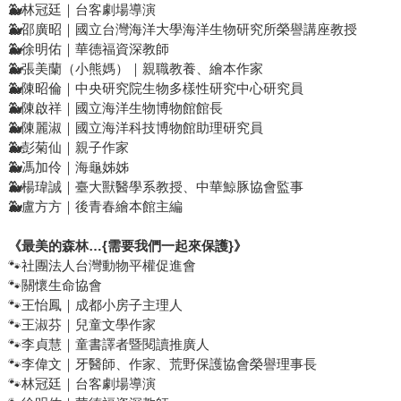
🐳
林冠廷｜台客劇場導演
🐳
邵廣昭｜國立台灣海洋大學海洋生物研究所榮譽講座教授
🐳
徐明佑｜華德福資深教師
🐳
張美蘭（小熊媽）｜親職教養、繪本作家
🐳
陳昭倫｜中央研究院生物多樣性研究中心研究員
🐳
陳啟祥｜國立海洋生物博物館館長
🐳
陳麗淑｜國立海洋科技博物館助理研究員
🐳
彭菊仙｜親子作家
🐳
馮加伶｜海龜姊姊
🐳
楊瑋誠｜臺大獸醫學系教授、中華鯨豚協會監事
🐳
盧方方｜後青春繪本館主編
《最美的森林…
{
需要我們一起來保護
}
》
🐾社團法人台灣動物平權促進會
🐾關懷生命協會
🐾王怡鳳｜成都小房子主理人
🐾王淑芬｜兒童文學作家
🐾李貞慧｜童書譯者暨閱讀推廣人
🐾李偉文｜牙醫師、作家、荒野保護協會榮譽理事長
🐾林冠廷｜台客劇場導演