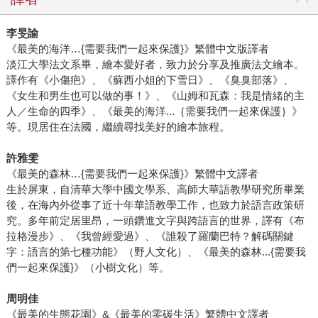
李旻諭
《最美的海洋…{需要我們一起來保護}》繁體中文版譯者
淡江大學法文系畢，繪本愛好者，致力於分享及推廣法文繪本。
譯作有《小傷疤》、《蘇西小姐的下雪日》、《臭臭部落》、
《女生和男生也可以做的事！》、《山姆和瓦森：我是情緒的主
人／生命的四季》、《最美的海洋...｛需要我們一起來保護｝》
等。現居住在法國，繼續尋找美好的繪本旅程。
許雅雯
《最美的森林…{需要我們一起來保護}》繁體中文譯者
生於屏東，自清華大學中國文學系、高師大華語教學研究所畢業
後，在海內外從事了近十年華語教學工作，也致力於語言政策研
究。多年前定居里昂，一頭鑽進文字與跨語言的世界，譯有《布
拉格漫步》、《我曾經愛過》、《誰殺了羅蘭巴特？解碼關鍵
字：語言的第七種功能》（野人文化）、《最美的森林...{需要我
們一起來保護}》（小樹文化）等。
周明佳
《最美的生態花園》&《最美的零碳生活》繁體中文譯者