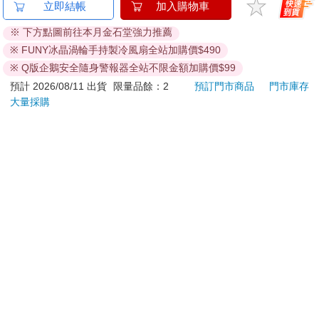
金石堂及銀行均不會請您操作ATM! 如接獲電話要求您前往
立即結帳
加入購物車
ATM提款機，請不要聽從指示，以免受騙上當！
※ 下方點圖前往本月金石堂強力推薦
退換貨須知：
※ FUNY冰晶渦輪手持製冷風扇全站加購價$490
**提醒您，鑑賞期不等於試用期，退回商品須為全新狀態**
※ Q版企鵝安全隨身警報器全站不限金額加購價$99
依據「消費者保護法」第19條及行政院消費者保護處公告之
預計 2026/08/11 出貨
限量品餘：2
預訂門市商品
門市庫存
「通訊交易解除權合理例外情事適用準則」，以下商品購買
大量採購
後，除商品本身有瑕疵外，將不提供7天的猶豫期：
易於腐敗、保存期限較短或解約時即將逾期。（如：生
鮮食品）
依消費者要求所為之客製化給付。（客製化商品）
報紙、期刊或雜誌。（含MOOK、外文雜誌）
經消費者拆封之影音商品或電腦軟體。
非以有形媒介提供之數位內容或一經提供即為完成之線
上服務，經消費者事先同意始提供。（如：電子書、電
子雜誌、下載版軟體、虛擬商品…等）
已拆封之個人衛生用品。（如：內衣褲、刮鬍刀、除毛
刀…等）
若非上列種類商品，均享有到貨7天的猶豫期（含例假