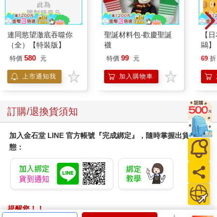
連同慾望澈底吞噬你
聖誕材料包-歡慶聖誕
【日本
（全）【特裝版】
襪
鷗】
(8款
580
99
特價
元
特價
元
69
折
Kit
企鵝
上市通知我
加入購物車
訂購/退換貨須知
加入金石堂 LINE 官方帳號『完成綁定』，隨時掌握出貨動
態：
提醒您！！