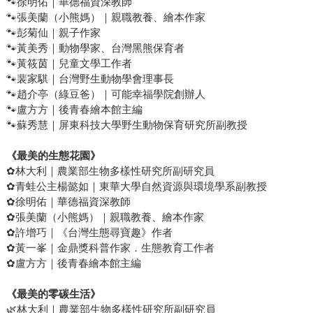
🐾徐明佑｜華德福資深教師
🐾張美蘭（小熊媽）｜親職教養、繪本作家
🐾彭菊仙｜親子作家
🐾黃美秀｜動物學家、台灣黑熊保育者
🐾黃筱茵｜兒童文學工作者
🐾裴家騏｜台灣野生動物學會理事長
🐾趙介亭（綠豆爸）｜可能幸福學院創辦人
🐾盧方方｜後青春繪本館主編
🐾蘇秀慧｜屏東科技大學野生動物保育研究所副教授
《最美的生態花園》
✿林大利｜農業部生物多樣性研究所副研究員
✿青蛙公主楊懿如｜東華大學自然資源與環境學系副教授
✿徐明佑｜華德福資深教師
✿張美蘭（小熊媽）｜親職教養、繪本作家
✿許增巧｜《台灣生態尋寶趣》作者
✿黃一峯｜金鼎獎科普作家．生態教育工作者
✿盧方方｜後青春繪本館主編
《最美的零碳生活》
🌿林大利｜農業部生物多樣性研究所副研究員