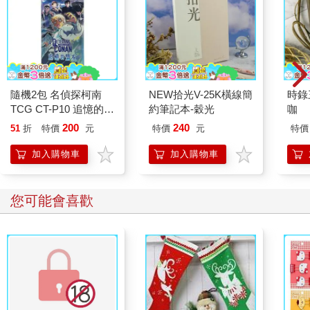
隨機2包 名偵探柯南
NEW拾光V-25K橫線簡
時錄
TCG CT-P10 追憶的盟
約筆記本-穀光
咖
友 補充包 日本製 卡包
200
240
51
折
特價
元
特價
元
特價
交換卡片遊戲 降谷零
怪盜基德 TAKARA
加入購物車
加入購物車
TOMY
您可能會喜歡