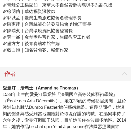
🌿青蛙公主楊懿如｜東華大學自然資源與環境學系副教授
🌿徐明佑｜華德福資深教師
🌿郭城孟｜臺灣生態旅遊協會名譽理事長
🌿陳惠萍｜台灣綠能公益發展協會 創會理事長
🌿陳瑞賓｜台灣環境資訊協會秘書長
🌿黃一峯｜金鼎獎科普作家．生態教育工作者
🌿盧方方｜後青春繪本館主編
🌿藍白拖｜知名背包客、暢銷作家
作者
愛曼汀．湯瑪士（
Amandine Thomas
）
1988年出生的愛曼汀畢業於「法國國立高等裝飾藝術學院」
（École des Arts Décoratifs）。她在23歲的時候移居澳洲，且於
澳洲知名雜誌Dumbo Feather擔任藝術總監。這段期間裡，她深
刻的體會與感受到當地團體對於環境保護的吶喊。在墨爾本待了
六年之後，愛曼汀搬回了法國，目前她居住在波爾多地區。2014
年，她的作品Le chat qui n'était à personne在法國瑟堡圖書節