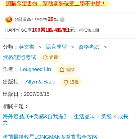
認購希望書包，幫助弱勢孩童上學不中斷！
20
預計最高可得金幣
點
?
100累1點 4點抵1元
HAPPY GO享
折抵無上限
分類：
英文書
＞
語言學習
＞
資格考試
＞
資格/證照考試
追蹤
作者：
Lougheed Lin
追蹤
出版社：
Allyn & Baco
追蹤
出版日：
2007/08/15
相關主題：
海外選品展✈️美感&自我提升｜生活品味 × 美感 × 成長
力
考前最後救星LONGMAN多益實戰全攻略