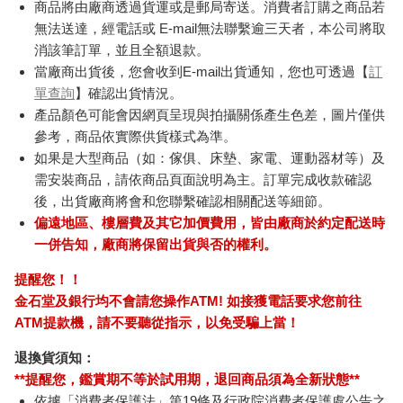
商品將由廠商透過貨運或是郵局寄送。消費者訂購之商品若
無法送達，經電話或 E-mail無法聯繫逾三天者，本公司將取
消該筆訂單，並且全額退款。
當廠商出貨後，您會收到E-mail出貨通知，您也可透過【
訂
單查詢
】確認出貨情況。
產品顏色可能會因網頁呈現與拍攝關係產生色差，圖片僅供
參考，商品依實際供貨樣式為準。
如果是大型商品（如：傢俱、床墊、家電、運動器材等）及
需安裝商品，請依商品頁面說明為主。訂單完成收款確認
後，出貨廠商將會和您聯繫確認相關配送等細節。
偏遠地區、樓層費及其它加價費用，皆由廠商於約定配送時
一併告知，廠商將保留出貨與否的權利。
提醒您！！
金石堂及銀行均不會請您操作ATM! 如接獲電話要求您前往
ATM提款機，請不要聽從指示，以免受騙上當！
退換貨須知：
**提醒您，鑑賞期不等於試用期，退回商品須為全新狀態**
依據「消費者保護法」第19條及行政院消費者保護處公告之