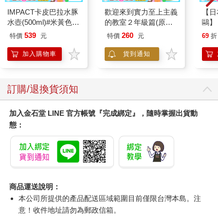
IMPACT卡皮巴拉水豚
歡迎來到實力至上主義
【日本
水壺(500ml)#米黃色
的教室２年級篇(原作)
鷗】
IM00B18YL
加購午睡枕【特裝版】
(8款
539
260
特價
元
特價
元
69
折
Kit
企鵝
加入購物車
貨到通知
訂購/退換貨須知
加入金石堂 LINE 官方帳號『完成綁定』，隨時掌握出貨動
態：
商品運送說明：
本公司所提供的產品配送區域範圍目前僅限台灣本島。注
意！收件地址請勿為郵政信箱。