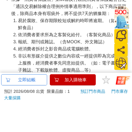
「通訊交易解除權合理例外情事適用準則」，以下商品購買
後，除商品本身有瑕疵外，將不提供7天的猶豫期：
易於腐敗、保存期限較短或解約時即將逾期。（如：生
鮮食品）
依消費者要求所為之客製化給付。（客製化商品）
報紙、期刊或雜誌。（含MOOK、外文雜誌）
經消費者拆封之影音商品或電腦軟體。
非以有形媒介提供之數位內容或一經提供即為完成之線
上服務，經消費者事先同意始提供。（如：電子書、電
子雜誌、下載版軟體、虛擬商品…等）
已拆封之個人衛生用品。（如：內衣褲、刮鬍刀、除毛
立即結帳
加入購物車
刀…等）
若非上列種類商品，均享有到貨7天的猶豫期（含例假
預計 2026/08/08 出貨
限量品餘：1
預訂門市商品
門市庫存
大量採購
日）。
辦理退換貨時，商品（組合商品恕無法接受單獨退貨）必須
是您收到商品時的原始狀態（包含商品本體、配件、贈品、
保證書、所有附隨資料文件及原廠內外包裝…等），請勿直
接使用原廠包裝寄送，或於原廠包裝上黏貼紙張或書寫文