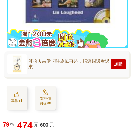
呀哈★吉伊卡哇旋風再起，精選周邊看過
加購
來
寫評價
喜歡+1
賺金幣
474
79
折
元
600
元