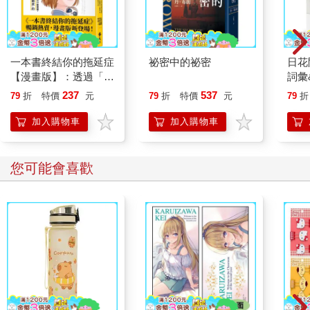
一本書終結你的拖延症
祕密中的祕密
日花
【漫畫版】：透過「小
詞彙
行動」打開大腦的行動
237
537
79
折
特價
元
79
折
特價
元
79
折
開關，懶人也能變身
「行動派」的37個科
加入購物車
加入購物車
學方法
您可能會喜歡