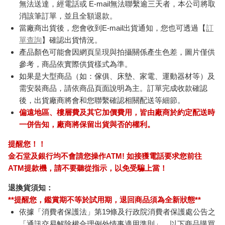
無法送達，經電話或 E-mail無法聯繫逾三天者，本公司將取
消該筆訂單，並且全額退款。
當廠商出貨後，您會收到E-mail出貨通知，您也可透過【
訂
單查詢
】確認出貨情況。
產品顏色可能會因網頁呈現與拍攝關係產生色差，圖片僅供
參考，商品依實際供貨樣式為準。
如果是大型商品（如：傢俱、床墊、家電、運動器材等）及
需安裝商品，請依商品頁面說明為主。訂單完成收款確認
後，出貨廠商將會和您聯繫確認相關配送等細節。
偏遠地區、樓層費及其它加價費用，皆由廠商於約定配送時
一併告知，廠商將保留出貨與否的權利。
提醒您！！
金石堂及銀行均不會請您操作ATM! 如接獲電話要求您前往
ATM提款機，請不要聽從指示，以免受騙上當！
退換貨須知：
**提醒您，鑑賞期不等於試用期，退回商品須為全新狀態**
依據「消費者保護法」第19條及行政院消費者保護處公告之
「通訊交易解除權合理例外情事適用準則」，以下商品購買