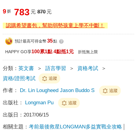
783
9
折
元
870
元
認購希望書包，幫助弱勢孩童上學不中斷！
35
預計最高可得金幣
點
?
100累1點 4點抵1元
HAPPY GO享
折抵無上限
分類：
英文書
＞
語言學習
＞
資格考試
＞
資格/證照考試
追蹤
作者：
Dr. Lin Lougheed Jason Buddo S
追蹤
出版社：
Longman Pu
追蹤
出版日：
2017/06/15
相關主題：
考前最後救星LONGMAN多益實戰全攻略