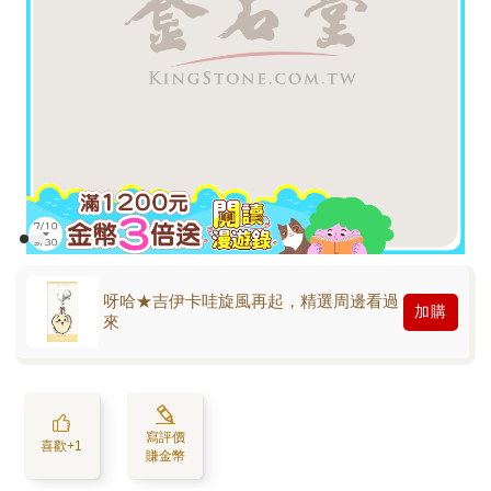
呀哈★吉伊卡哇旋風再起，精選周邊看過
加購
來
寫評價
喜歡+1
賺金幣