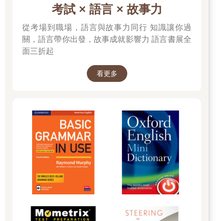
考試 × 語言 × 故事力
從考場到職場，語言與故事力同行 知識讓你過
關，語言帶你出發，故事成就影響力 語言書展全
面三折起
看更多