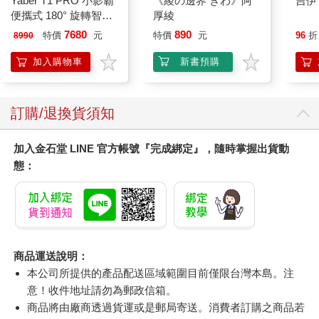
Yaber T1 PRO 小影霸
《綾の邊界 きわ》阿
吉伊
便攜式 180° 旋轉智能
厚綾
投影機
7680
890
特價
元
特價
元
96
折
8990
加入購物車
新書預購
訂購/退換貨須知
加入金石堂 LINE 官方帳號『完成綁定』，隨時掌握出貨動
態：
商品運送說明：
本公司所提供的產品配送區域範圍目前僅限台灣本島。注
意！收件地址請勿為郵政信箱。
商品將由廠商透過貨運或是郵局寄送。消費者訂購之商品若