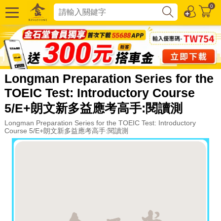
0
Longman Preparation Series for the
TOEIC Test: Introductory Course
5/E+朗文新多益應考高手:閱讀測
Longman Preparation Series for the TOEIC Test: Introductory
Course 5/E+朗文新多益應考高手:閱讀測