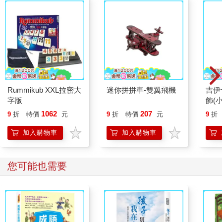
Rummikub XXL拉密大
迷你拼拼車-雙翼飛機
吉伊
字版
飾(
1062
207
9
折
特價
元
9
折
特價
元
9
折
加入購物車
加入購物車
您可能也需要