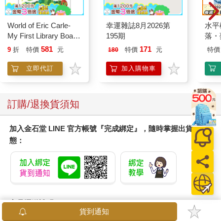
World of Eric Carle-
幸運雜誌8月2026第
水平
My First Library Board
195期
落・
Book Block Set
581
171
9
折
特價
元
特價
元
特價
180
立即代訂
加入購物車
訂購/退換貨須知
加入金石堂 LINE 官方帳號『完成綁定』，隨時掌握出貨動
態：
商品運送說明：
貨到通知
本公司所提供的產品配送區域範圍目前僅限台灣本島。注