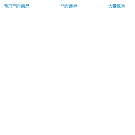
意！收件地址請勿為郵政信箱。
預訂門市商品
門市庫存
大量採購
商品將由廠商透過貨運或是郵局寄送。消費者訂購之商品若
無法送達，經電話或 E-mail無法聯繫逾三天者，本公司將取
消該筆訂單，並且全額退款。
當廠商出貨後，您會收到E-mail出貨通知，您也可透過【
訂
單查詢
】確認出貨情況。
產品顏色可能會因網頁呈現與拍攝關係產生色差，圖片僅供
參考，商品依實際供貨樣式為準。
如果是大型商品（如：傢俱、床墊、家電、運動器材等）及
需安裝商品，請依商品頁面說明為主。訂單完成收款確認
後，出貨廠商將會和您聯繫確認相關配送等細節。
偏遠地區、樓層費及其它加價費用，皆由廠商於約定配送時
一併告知，廠商將保留出貨與否的權利。
提醒您！！
金石堂及銀行均不會請您操作ATM! 如接獲電話要求您前往
ATM提款機，請不要聽從指示，以免受騙上當！
退換貨須知：