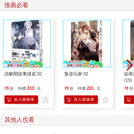
推薦必看
請解開故事謎底 02
叛逆玩家 02
如果
(1
貓漫
213
221
79
折
特價
元
79
折
特價
元
79
折
加入購物車
加入購物車
其他人也看