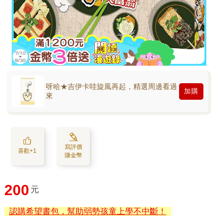
呀哈★吉伊卡哇旋風再起，精選周邊看過
加購
來
寫評價
喜歡+1
賺金幣
200
元
認購希望書包，幫助弱勢孩童上學不中斷！