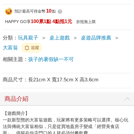
10
預計最高可得金幣
點
?
100累1點 4點抵1元
HAPPY GO享
折抵無上限
分類：
玩具親子
＞
桌上遊戲
＞
桌遊品牌推薦
＞
大富翁
追蹤
相關主題：
孩子的暑假缺一不可
商品尺寸：
長21cm X 寬17.5cm X 高3.6cm
商品介紹
【遊戲簡介】
一款新型態的大富翁遊戲，玩家將有更多策略可以選擇。核心玩
法與傳統大富翁相似，只是從買地蓋房子變成「經營美食店
面」，停留在你店門口的人就必須付餐飲費。