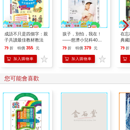
成語不只是四個字：親
孩子，別怕，我在！
在忘
子共讀最佳教材教法
——慈濟小兒科40年
典藏
的守護與接力
現象
355
379
79
折
特價
元
79
折
特價
元
79
折
掉之
加入購物車
加入購物車
您可能會喜歡