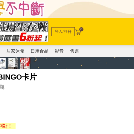
0
登入/註冊
電
居家休閒
日用食品
影音
售票
INGO卡片
觀
中斷！