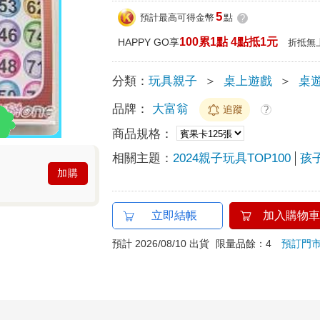
5
預計最高可得金幣
點
?
100累1點 4點抵1元
HAPPY GO享
折抵無
分類：
玩具親子
＞
桌上遊戲
＞
桌
品牌：
大富翁
追蹤
?
商品規格：
相關主題：
2024親子玩具TOP100
孩
加購
立即結帳
加入購物車
預計 2026/08/10 出貨
限量品餘：4
預訂門