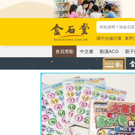
國中自修評量
東野
唯紅花綻放
奧德賽
會員獎勵
中文書
動漫ACG
親子