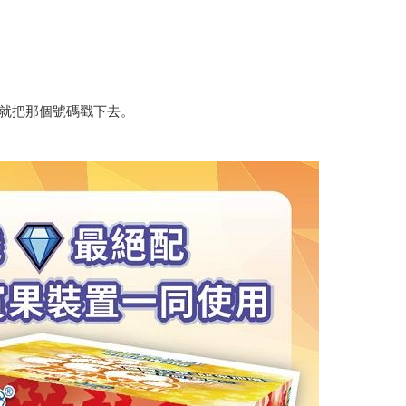
。
，就把那個號碼戳下去。