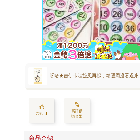
呀哈★吉伊卡哇旋風再起，精選周邊看過來
寫評價
喜歡+1
賺金幣
商品介紹