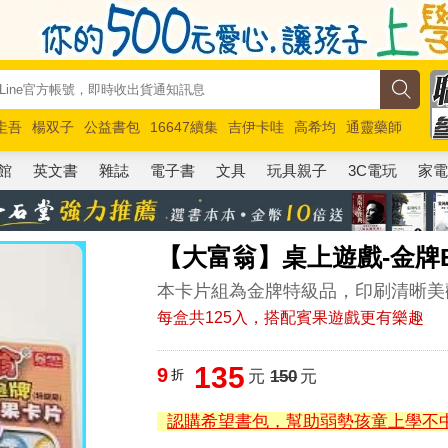
圭吾
楊双子
公益書包
16647續集
吉伊卡哇
高希均
通靈藥師
路邊攤新作
馬斯克
玩具總動員5
超慢跑
館
英文書
雜誌
電子書
文具
玩具親子
3C電玩
家
【大富翁】桌上遊戲-金牌B
本卡片組為金牌特級品，印刷清晰美
每盒共125入，搭配賓果遊戲更有樂趣
135
9
折
元
150
元
認購希望書包，幫助弱勢孩童上學不