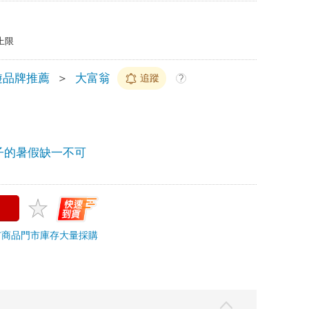
上限
遊品牌推薦
＞
大富翁
追蹤
?
子的暑假缺一不可
市商品
門市庫存
大量採購