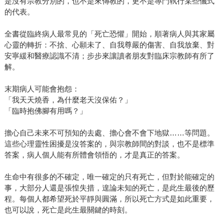
是沒有宗教分別的，也不是來傳教的，更不是專門執行某些儀式
的代表。
全書從臨終病人最常見的「死亡恐懼」開始，順著病人與其家屬
心靈的轉折：不捨、心願未了、自我尊嚴的傷害、自我放棄、對
安寧緩和醫療認識不清；步步來讓讀者朋友對臨床宗教師有所了
解。
末期病人可能會抱怨：
「我天天燒香，為什麼老天沒保佑？」
「臨時抱佛腳有用嗎？」
擔心自己未來不可預知的去處、擔心會不會下地獄……等問題。
這些心理靈性困擾是沒答案的，與宗教師間的對談，也不是標準
答案，病人個人能有所體會領悟的，才是真正的答案。
生命中有很多的不確定，唯一確定的只有死亡，但對於能確定的
事，大部分人還是張惶失措，遑論未知的死亡，是此生最後的歷
程。每個人都希望死於平靜與圓滿，所以死亡方式是如此重要，
也可以說，死亡是此生最關鍵的時刻。