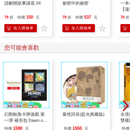
請解開故事謎底 04
祕密中的祕密
一本
【漫
行動
150
537
79
折
特價
元
79
折
特價
元
79
折
開關
「行
加入購物車
加入購物車
學方
您可能會喜歡
幻獸帕魯卡牌遊戲 第
驀然回首(藍光典藏版)
全境
一彈 補充包 Dawn of
雙碟
Palpagos（日文版一
1590
1550
特價
元
特價
元
特價