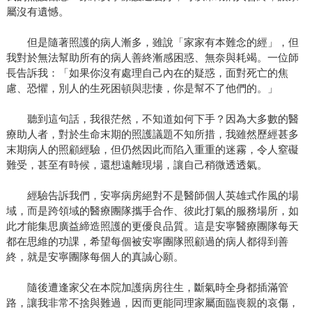
屬沒有遺憾。
但是隨著照護的病人漸多，雖說「家家有本難念的經」，但
我對於無法幫助所有的病人善終漸感困惑、無奈與耗竭。一位師
長告訴我：「如果你沒有處理自己內在的疑惑，面對死亡的焦
慮、恐懼，別人的生死困頓與悲悽，你是幫不了他們的。」
聽到這句話，我很茫然，不知道如何下手？因為大多數的醫
療助人者，對於生命末期的照護議題不知所措，我雖然歷經甚多
末期病人的照顧經驗，但仍然因此而陷入重重的迷霧，令人窒礙
難受，甚至有時候，還想遠離現場，讓自己稍微透透氣。
經驗告訴我們，安寧病房絕對不是醫師個人英雄式作風的場
域，而是跨領域的醫療團隊攜手合作、彼此打氣的服務場所，如
此才能集思廣益締造照護的更優良品質。這是安寧醫療團隊每天
都在思維的功課，希望每個被安寧團隊照顧過的病人都得到善
終，就是安寧團隊每個人的真誠心願。
隨後遭逢家父在本院加護病房往生，斷氣時全身都插滿管
路，讓我非常不捨與難過，因而更能同理家屬面臨喪親的哀傷，