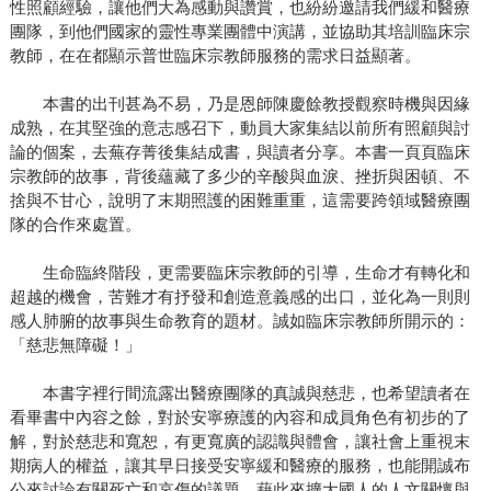
性照顧經驗，讓他們大為感動與讚賞，也紛紛邀請我們緩和醫療
團隊，到他們國家的靈性專業團體中演講，並協助其培訓臨床宗
教師，在在都顯示普世臨床宗教師服務的需求日益顯著。
本書的出刊甚為不易，乃是恩師陳慶餘教授觀察時機與因緣
成熟，在其堅強的意志感召下，動員大家集結以前所有照顧與討
論的個案，去蕪存菁後集結成書，與讀者分享。本書一頁頁臨床
宗教師的故事，背後蘊藏了多少的辛酸與血淚、挫折與困頓、不
捨與不甘心，說明了末期照護的困難重重，這需要跨領域醫療團
隊的合作來處置。
生命臨終階段，更需要臨床宗教師的引導，生命才有轉化和
超越的機會，苦難才有抒發和創造意義感的出口，並化為一則則
感人肺腑的故事與生命教育的題材。誠如臨床宗教師所開示的：
「慈悲無障礙！」
本書字裡行間流露出醫療團隊的真誠與慈悲，也希望讀者在
看畢書中內容之餘，對於安寧療護的內容和成員角色有初步的了
解，對於慈悲和寬恕，有更寬廣的認識與體會，讓社會上重視末
期病人的權益，讓其早日接受安寧緩和醫療的服務，也能開誠布
公來討論有關死亡和哀傷的議題，藉此來擴大國人的人文關懷與