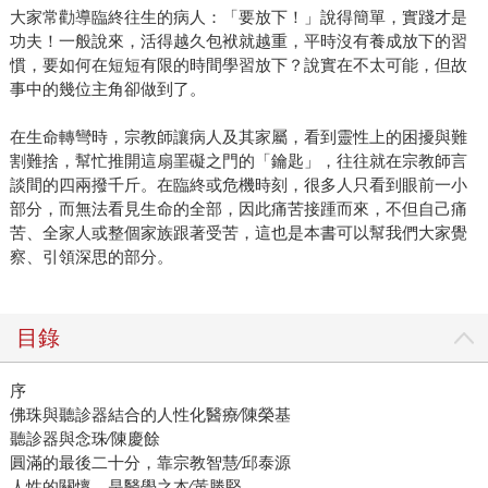
大家常勸導臨終往生的病人：「要放下！」說得簡單，實踐才是
功夫！一般說來，活得越久包袱就越重，平時沒有養成放下的習
慣，要如何在短短有限的時間學習放下？說實在不太可能，但故
事中的幾位主角卻做到了。
在生命轉彎時，宗教師讓病人及其家屬，看到靈性上的困擾與難
割難捨，幫忙推開這扇罣礙之門的「鑰匙」，往往就在宗教師言
談間的四兩撥千斤。在臨終或危機時刻，很多人只看到眼前一小
部分，而無法看見生命的全部，因此痛苦接踵而來，不但自己痛
苦、全家人或整個家族跟著受苦，這也是本書可以幫我們大家覺
察、引領深思的部分。
目錄
序
佛珠與聽診器結合的人性化醫療∕陳榮基
聽診器與念珠∕陳慶餘
圓滿的最後二十分，靠宗教智慧∕邱泰源
人性的關懷，是醫學之本∕黃勝堅