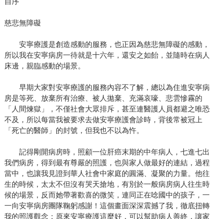
自序
慈悲無障礙
安寧療護是創造感動的服務，也正因為慈悲無障礙的感動，
所以我在安寧病房一待就是十六年，還安之如飴，並隨時在病人
床邊，親臨感動的場景。
早期大家對安寧療護的服務內容不了解，總以為住進安寧病
房是等死、放棄所有治療、被人拋棄、充滿哀嚎、悲雲慘霧的
「人間煉獄」，不僅社會大眾排斥，甚至連醫護人員都避之唯恐
不及，所以每當我被要求去做安寧療護會診時，背後常被冠上
「死亡的醫師」的封號，但我也不以為忤。
記得剛開病房時，照顧一位肝癌末期的中年病人，七進七出
我們病房，得到最有尊嚴的照護，也與家人做最好的連結，過程
當中，也讓我見證到華人社會中家庭的圓滿、凝聚的力量。他往
生的時候，太太不但沒有哭天搶地，有別於一般病房病人往生時
候的場景，反而她帶著歡喜的微笑，連同正在唸國中的孩子，一
一向安寧病房團隊鞠躬感謝！這個畫面深深震撼了我，徹底扭轉
我的照護觀念：原來安寧療護這麼好，可以幫助病人善終，讓家