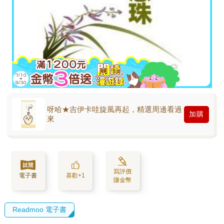
呀哈★吉伊卡哇旋風再起，精選周邊看過
加購
來
寫評價
電子書
喜歡+1
賺金幣
Readmoo 電子書