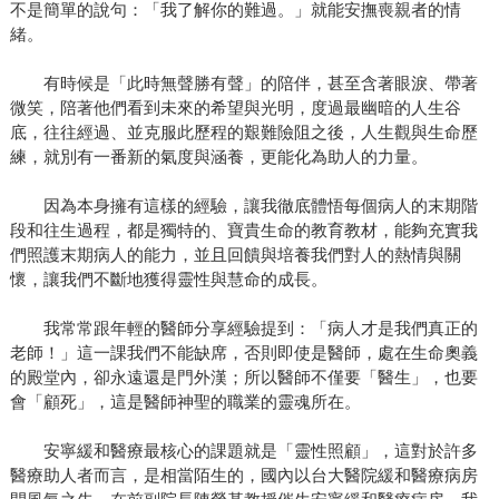
不是簡單的說句：「我了解你的難過。」就能安撫喪親者的情
緒。
有時候是「此時無聲勝有聲」的陪伴，甚至含著眼淚、帶著
微笑，陪著他們看到未來的希望與光明，度過最幽暗的人生谷
底，往往經過、並克服此歷程的艱難險阻之後，人生觀與生命歷
練，就別有一番新的氣度與涵養，更能化為助人的力量。
因為本身擁有這樣的經驗，讓我徹底體悟每個病人的末期階
段和往生過程，都是獨特的、寶貴生命的教育教材，能夠充實我
們照護末期病人的能力，並且回饋與培養我們對人的熱情與關
懷，讓我們不斷地獲得靈性與慧命的成長。
我常常跟年輕的醫師分享經驗提到：「病人才是我們真正的
老師！」這一課我們不能缺席，否則即使是醫師，處在生命奧義
的殿堂內，卻永遠還是門外漢；所以醫師不僅要「醫生」，也要
會「顧死」，這是醫師神聖的職業的靈魂所在。
安寧緩和醫療最核心的課題就是「靈性照顧」，這對於許多
醫療助人者而言，是相當陌生的，國內以台大醫院緩和醫療病房