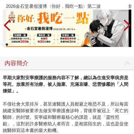
2026金石堂暑假漫博〈你好，我吃一點〉第二波
飢
內容簡介
早期大家對安寧療護的服務內容不了解，總以為住進安寧病房是
等死、放棄所有治療、被人拋棄、充滿哀嚎、悲雲慘霧的「人間
煉獄」。
不僅社會大眾排斥，甚至連醫護人員都避之唯恐不及，所以每當
姚建安醫師被要求去做安寧療護會診時，背後常被冠上「死亡的
醫師」的封號。安寧緩和醫療最核心的課題，就是「靈性照
顧」，這對於許多醫療助人者而言，是相當陌生的，這也是促使
姚醫師寫這本書的最大動機。