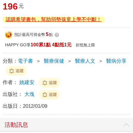
196
元
認購希望書包，幫助弱勢孩童上學不中斷！
5
預計最高可得金幣
點
?
100累1點 4點抵1元
HAPPY GO享
折抵無上限
分類：
電子書
＞
醫療保健
＞
醫療人文
＞
醫病分享
追蹤
作者：
姚建安
追蹤
出版社：
大塊
追蹤
出版日：
2012/01/09
活動訊息