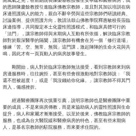
開風氣之先，在前副院長陳榮基教授催生安寧緩和醫療病房，我
的恩師陳慶餘教授引進臨床佛教宗教師，並且對其加以培訓在病
床邊照護病人的能力，親自不辭辛勞與這些宗教師們研讀經典、
討論案例、提供照護方向，敦請法鼓山佛教學院釋惠敏校長蒞臨
床邊指導，共同擬定本土化靈性照護模式，和臨床具體可行的
「法門」，讓宗教師得與末期病人互動有所依循，解決臨床宗教
師對於艱深醫學的隔閡，讓宗教師有機會在另一個「修行道場」
修練「苦、空、無常、無我」這門課，激起陣陣的生命火花與共
鳴，因此才有一頁頁動人的病房故事發生。
剛開始，病人對於臨床宗教師無法接受，看到宗教師來到病
房邊服務時，往往婉拒，甚至有些會很激動地對宗教師說：「我
還不想被超度！」或是「我沒錢給你化緣。」讓宗教師不得其門
而入，備感挫折。
經過醫療團隊再次慎重引薦，說明宗教師也是醫療團隊中重
要的成員，不是來病房傳教，而是來協助病人的靈性照護與生命
提升，病人和家屬才漸漸接受。以至於後來，佛教臨床宗教師的
服務，也成為台大醫院緩和醫療病房的特色，甚至有些末期病
人，是慕名宗教師的駐院服務，而來要求住院的。