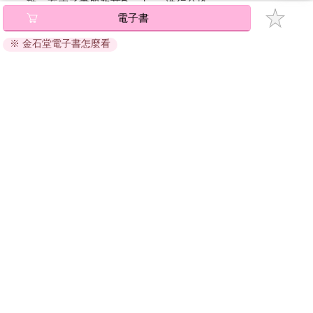
碼』至電子書服務商Readmoo進行兌換。
電子書
退換貨須知：
※ 金石堂電子書怎麼看
因版權保護，您在金石堂所購買的電子書僅能以金石堂專屬
的閱讀軟體開啟閱讀，無法以其他閱讀器或直接下載檔案。
依據「消費者保護法」第19條及行政院消費者保護處公告之
「通訊交易解除權合理例外情事適用準則」，非以有形媒介
提供之數位內容或一經提供即為完成之線上服務，經消費者
事先同意始提供。（如：電子書、電子雜誌、下載版軟體、
虛擬商品…等），
不受「網購服務需提供七日鑑賞期」的限
制
。為維護您的權益，建議您先使用「試閱」功能後再付款
購買。