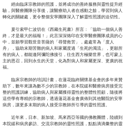
經由臨床宗教師的照護，並將成功的善終服務與靈性提升經
驗，與醫療團隊分享後，讓醫療助人者在感動之餘，學習到病人
轉化的關鍵處，更令整個安寧團隊深入了解靈性照護的迫切性。
爰引索甲仁波切在《西藏生死書》所言：「協助一個病人善
終，才是最大的福報！」此言深深烙印在安寧醫療團隊成員的心
中，並願學習觀世音菩薩的「尋聲救苦」，處處常為「度人
舟」，協助末期苦難的病人和家屬度過「生死的濁流」，更願所
有的病人，都能逢阿彌陀佛接引，往生西方極樂世界，也可蒙上
主的恩召，回到永生的天堂，化為對病人和家屬更深、更廣的祝
福。
臨床宗教師的培訓計畫，在蓮花臨終關懷基金會的多年來贊
助下，數年來讓為數不少的宗教師，在本院緩和醫療病房接受完
整的照護訓練，協助病人與家屬獲得靈性的整體性照顧，隨後將
這些學有專精的宗教師，透過蓮花基金會廣佈到其他醫院的安寧
病房，讓更多末期的病人接受宗教師所引導的靈性照護。
近年來，日本、新加坡、馬來西亞等國的佛教團體，陸續到
本院緩和病房參訪、交流宗教師的靈性照護，點點滴滴彙整的靈