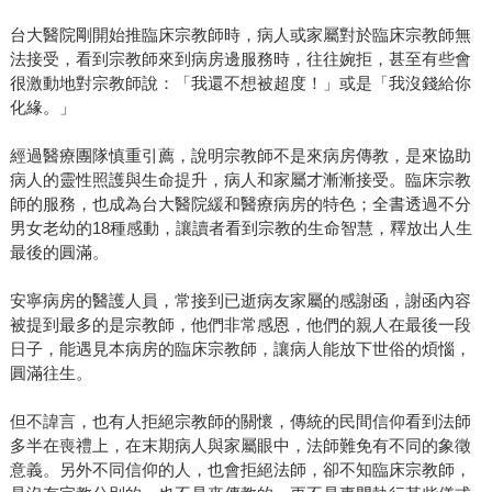
台大醫院剛開始推臨床宗教師時，病人或家屬對於臨床宗教師無
法接受，看到宗教師來到病房邊服務時，往往婉拒，甚至有些會
很激動地對宗教師說：「我還不想被超度！」或是「我沒錢給你
化緣。」
經過醫療團隊慎重引薦，說明宗教師不是來病房傳教，是來協助
病人的靈性照護與生命提升，病人和家屬才漸漸接受。臨床宗教
師的服務，也成為台大醫院緩和醫療病房的特色；全書透過不分
男女老幼的18種感動，讓讀者看到宗教的生命智慧，釋放出人生
最後的圓滿。
安寧病房的醫護人員，常接到已逝病友家屬的感謝函，謝函內容
被提到最多的是宗教師，他們非常感恩，他們的親人在最後一段
日子，能遇見本病房的臨床宗教師，讓病人能放下世俗的煩惱，
圓滿往生。
但不諱言，也有人拒絕宗教師的關懷，傳統的民間信仰看到法師
多半在喪禮上，在末期病人與家屬眼中，法師難免有不同的象徵
意義。另外不同信仰的人，也會拒絕法師，卻不知臨床宗教師，