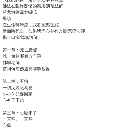
佛法在臨終關懷的應用∕惠敏法師
慈悲無障礙∕姚建安
導讀
在生命轉彎處，我看見您∕王浴
當面臨死亡，如果我們心中有力量∕宗惇法師
那一口痰∕德嘉法師
第一章：死亡恐懼
球，會往哪個方向飛
佛學老師
當阿彌陀佛遇見耶穌基督
第二章：不捨
一切災殃化為塵
小小羊兒要回家
心有千千結
第三章：心願未了
一直拜、一直拜
心藥