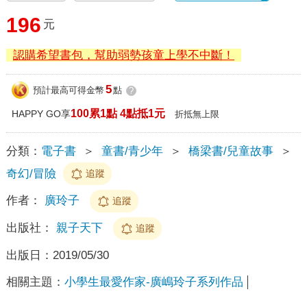
196
元
認購希望書包，幫助弱勢孩童上學不中斷！
5
預計最高可得金幣
點
?
100累1點 4點抵1元
HAPPY GO享
折抵無上限
分類：
電子書
＞
童書/青少年
＞
橋梁書/兒童故事
＞
奇幻/冒險
追蹤
作者：
廣玲子
追蹤
出版社：
親子天下
追蹤
出版日：
2019/05/30
相關主題：
小學生最愛作家-廣嶋玲子系列作品