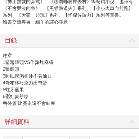
《博士熱愛的算式》、《哪啊哪啊神去村》等暢銷小說，也譯有
《不會哭泣的魚》、【黑貓魯道夫】系列、【小小火車向前跑】
系列、【大家一起玩】系列、【怪傑佐羅力】系列等童書。
臉書交流專頁：綿羊的譯心譯意
目錄
序章
1猜題罐頭VS作弊炸麻糬
2狼饅頭
3睡眠撲滿和睡不著仙貝
4哥布林巧克力出奇蛋
5蛀牙霰果
6彩虹麥芽糖
番外篇 比賽永遠不會結束
詳細資料