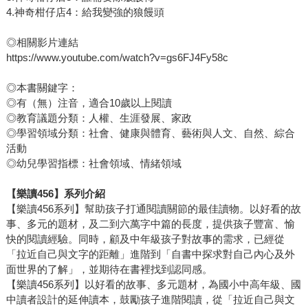
4.神奇柑仔店4：給我變強的狼饅頭
◎相關影片連結
https://www.youtube.com/watch?v=gs6FJ4Fy58c
◎本書關鍵字：
◎有（無）注音，適合10歲以上閱讀
◎教育議題分類：人權、生涯發展、家政
◎學習領域分類：社會、健康與體育、藝術與人文、自然、綜合
活動
◎幼兒學習指標：社會領域、情緒領域
【樂讀456】系列介紹
【樂讀456系列】幫助孩子打通閱讀關節的最佳讀物。以好看的故
事、多元的題材，及二到六萬字中篇的長度，提供孩子豐富、愉
快的閱讀經驗。同時，顧及中年級孩子對故事的需求，已經從
「拉近自己與文字的距離」進階到「自書中探求對自己內心及外
面世界的了解」，並期待在書裡找到認同感。
【樂讀456系列】以好看的故事、多元題材，為國小中高年級、國
中讀者設計的延伸讀本，鼓勵孩子進階閱讀，從「拉近自己與文