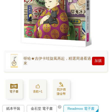
呀哈★吉伊卡哇旋風再起，精選周邊看過
加購
來
寫評價
電子書
喜歡+1
賺金幣
?
紙本平裝
金石堂 電子書
Readmoo 電子書