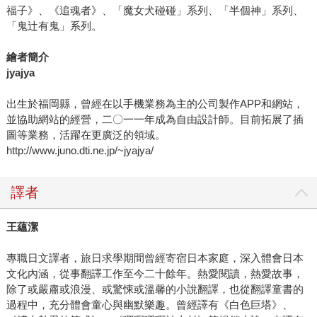
福子》、《追魂者》、「魔女犬碰碰」系列、「半個神」系列、
「鬼辻有鬼」系列。
繪者簡介
jyajya
出生於福岡縣，曾經在以手機業務為主的公司製作APP和網站，
並協助網站的經營，二〇一一年成為自由設計師。目前拓展了插
圖等業務，活躍在更廣泛的領域。
http://www.juno.dti.ne.jp/~jyajya/
譯者
王蘊潔
專職日文譯者，旅日求學期間曾經寄宿日本家庭，深入體會日本
文化內涵，從事翻譯工作至今二十餘年。熱愛閱讀，熱愛故事，
除了或嚴肅或浪漫、或驚悚或溫馨的小說翻譯，也從翻譯童書的
過程中，充分體會童心與幽默樂趣。曾經譯有《白色巨塔》、