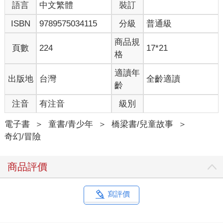
語言
中文繁體
裝訂
ISBN
9789575034115
分級
普通級
商品規
頁數
224
17*21
格
適讀年
出版地
台灣
全齡適讀
齡
注音
有注音
級別
電子書
＞
童書/青少年
＞
橋梁書/兒童故事
＞
奇幻/冒險
商品評價
寫評價