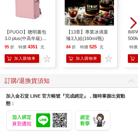
【PUGO】聰明書包
【13章】專業冰滴菓
IM
3.0 plus(中高年級)藕
臻3入組(160ml/瓶)
500
粉 全新進化玩美上市
IM0
4351
525
95
折
特價
元
84
折
特價
元
特價
加入購物車
加入購物車
訂購/退換貨須知
加入金石堂 LINE 官方帳號『完成綁定』，隨時掌握出貨動
態：