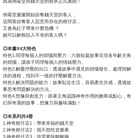
因為倒霉堂與錢天堂的戰爭正式展開！
倒霉堂澱澱開始掠奪錢天堂的客人，
這間靠掠奪客人惡意而存在的柑仔店，
又會為紅子帶來什麼危機 ？
她可以解救陷入不幸的客人嗎？
◎本書X4大特色
特色1.同理每個人的煩惱與壓力：六個短篇故事呈現各年齡主角
的煩惱，讓孩子同理每個人的情緒壓力。
特色2.解憂抒壓的出口：透過故事中遇見的煩惱發生、處理與解
決的過程，找到不一樣的抒壓解憂方法。
特色3.解決問題的能力：故事貼近生活，容易產生共感，透過故
事思考問題解決的方法。
特色4.想像與創造力：跟著主角認識神奇作用的糖果或點心，奇
幻與奇遇的故事，想像力與趣味滿點！
◎本系列共4冊
1.神奇柑仔店1：帶來幸福的錢天堂
2.神奇柑仔店2：我不想吃音樂果
3.神奇柑仔店3：誰需要除皺酸梅