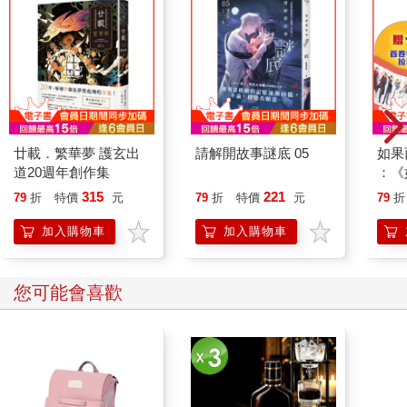
廿載．繁華夢 護玄出
請解開故事謎底 05
如果
道20週年創作集
：《
喵》
315
221
79
折
特價
元
79
折
特價
元
79
折
【首
加入購物車
加入購物車
您可能會喜歡