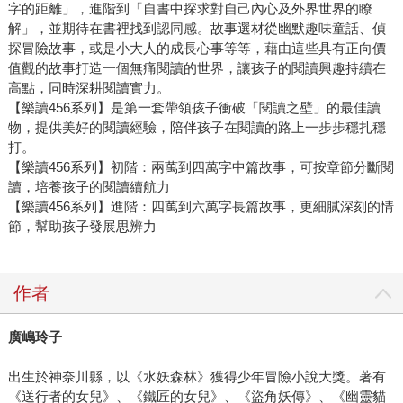
字的距離」，進階到「自書中探求對自己內心及外界世界的瞭
解」，並期待在書裡找到認同感。故事選材從幽默趣味童話、偵
探冒險故事，或是小大人的成長心事等等，藉由這些具有正向價
值觀的故事打造一個無痛閱讀的世界，讓孩子的閱讀興趣持續在
高點，同時深耕閱讀實力。
【樂讀456系列】是第一套帶領孩子衝破「閱讀之壁」的最佳讀
物，提供美好的閱讀經驗，陪伴孩子在閱讀的路上一步步穩扎穩
打。
【樂讀456系列】初階：兩萬到四萬字中篇故事，可按章節分斷閱
讀，培養孩子的閱讀續航力
【樂讀456系列】進階：四萬到六萬字長篇故事，更細膩深刻的情
節，幫助孩子發展思辨力
作者
廣嶋玲子
出生於神奈川縣，以《水妖森林》獲得少年冒險小說大獎。著有
《送行者的女兒》、《鐵匠的女兒》、《盜角妖傳》、《幽靈貓