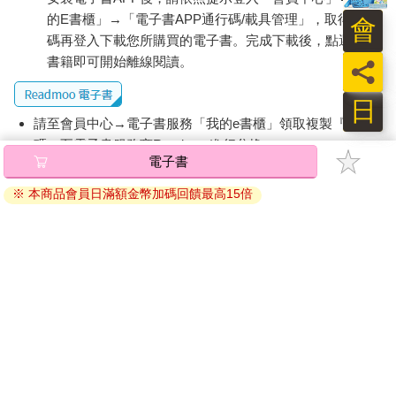
的E書櫃」→「電子書APP通行碼/載具管理」，取得通行
會
碼再登入下載您所購買的電子書。完成下載後，點選任一
書籍即可開始離線閱讀。
員
日
請至會員中心→電子書服務「我的e書櫃」領取複製『兌換
碼』至電子書服務商Readmoo進行兌換。
電子書
退換貨須知：
※ 本商品會員日滿額金幣加碼回饋最高15倍
因版權保護，您在金石堂所購買的電子書僅能以金石堂專屬
的閱讀軟體開啟閱讀，無法以其他閱讀器或直接下載檔案。
依據「消費者保護法」第19條及行政院消費者保護處公告之
「通訊交易解除權合理例外情事適用準則」，非以有形媒介
提供之數位內容或一經提供即為完成之線上服務，經消費者
事先同意始提供。（如：電子書、電子雜誌、下載版軟體、
虛擬商品…等），
不受「網購服務需提供七日鑑賞期」的限
制
。為維護您的權益，建議您先使用「試閱」功能後再付款
購買。