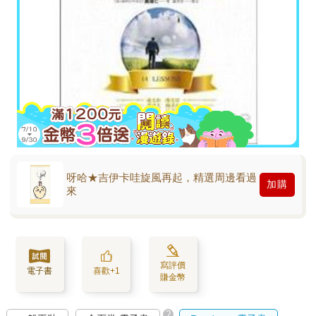
呀哈★吉伊卡哇旋風再起，精選周邊看過
加購
來
寫評價
電子書
喜歡+1
賺金幣
?