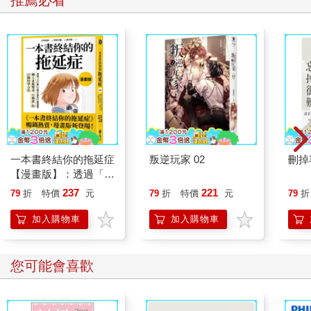
一本書終結你的拖延症
叛逆玩家 02
刪掉
【漫畫版】：透過「小
行動」打開大腦的行動
237
221
79
折
特價
元
79
折
特價
元
79
折
開關，懶人也能變身
「行動派」的37個科
加入購物車
加入購物車
學方法
您可能會喜歡