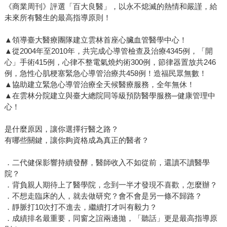
《商業周刊》評選「百大良醫」，以永不熄滅的熱情和嚴謹，給
未來所有醫生的最高指導原則！
▲領導臺大醫療團隊建立雲林首座心臟血管醫學中心！
▲從2004年至2010年，共完成心導管檢查及治療4345例，「開
心」手術415例，心律不整電氣燒灼術300例，節律器置放共246
例，急性心肌梗塞緊急心導管治療共458例！造福民眾無數！
▲協助建立緊急心導管治療全天候醫療服務，全年無休！
▲在雲林分院建立與臺大總院同等級預防醫學服務─健康管理中
心！
是什麼原因，讓你選擇行醫之路？
有哪些關鍵，讓你夠資格成為真正的醫者？
．二代健保影響持續發酵，醫師收入不如從前，還讀不讀醫學
院？
．背負親人期待上了醫學院，念到一半才發現不喜歡，怎麼辦？
．不想走臨床的人，就去做研究？會不會是另一條不歸路？
．靜脈打10次打不進去，繼續打才叫有毅力？
．成績排名最重要，同窗之誼兩邊拋，「聽話」更是最高指導原