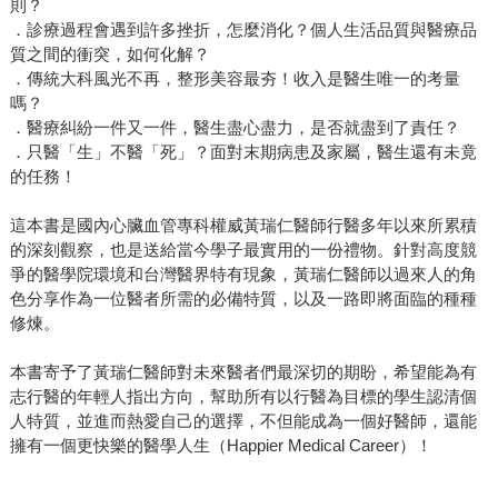
則？
．診療過程會遇到許多挫折，怎麼消化？個人生活品質與醫療品
質之間的衝突，如何化解？
．傳統大科風光不再，整形美容最夯！收入是醫生唯一的考量
嗎？
．醫療糾紛一件又一件，醫生盡心盡力，是否就盡到了責任？
．只醫「生」不醫「死」？面對末期病患及家屬，醫生還有未竟
的任務！
這本書是國內心臟血管專科權威黃瑞仁醫師行醫多年以來所累積
的深刻觀察，也是送給當今學子最實用的一份禮物。針對高度競
爭的醫學院環境和台灣醫界特有現象，黃瑞仁醫師以過來人的角
色分享作為一位醫者所需的必備特質，以及一路即將面臨的種種
修煉。
本書寄予了黃瑞仁醫師對未來醫者們最深切的期盼，希望能為有
志行醫的年輕人指出方向，幫助所有以行醫為目標的學生認清個
人特質，並進而熱愛自己的選擇，不但能成為一個好醫師，還能
擁有一個更快樂的醫學人生（Happier Medical Career）！