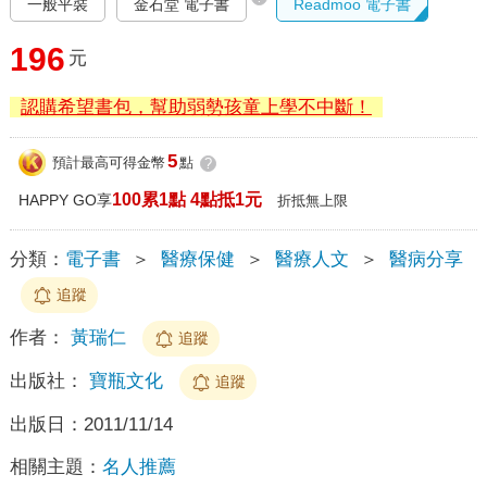
一般平裝
金石堂 電子書
Readmoo 電子書
196
元
認購希望書包，幫助弱勢孩童上學不中斷！
5
預計最高可得金幣
點
?
100累1點 4點抵1元
HAPPY GO享
折抵無上限
分類：
電子書
＞
醫療保健
＞
醫療人文
＞
醫病分享
追蹤
作者：
黃瑞仁
追蹤
出版社：
寶瓶文化
追蹤
出版日：
2011/11/14
相關主題：
名人推薦