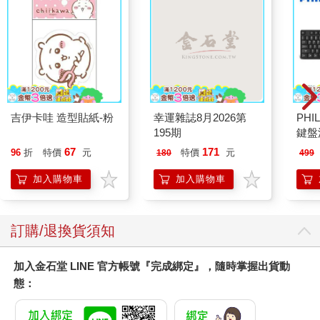
吉伊卡哇 造型貼紙-粉
幸運雜誌8月2026第
PHI
195期
鍵盤滑
67
171
96
折
特價
元
特價
元
180
499
加入購物車
加入購物車
訂購/退換貨須知
加入金石堂 LINE 官方帳號『完成綁定』，隨時掌握出貨動
態：