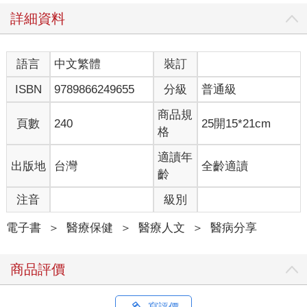
詳細資料
語言
中文繁體
裝訂
ISBN
9789866249655
分級
普通級
商品規
頁數
240
25開15*21cm
格
適讀年
出版地
台灣
全齡適讀
齡
注音
級別
電子書
＞
醫療保健
＞
醫療人文
＞
醫病分享
商品評價
寫評價