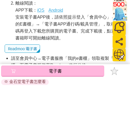
離線閱讀：
APP下載：
iOS
Android
安裝電子書APP後，請依照提示登入「會員中心」→「我
的E書櫃」→「電子書APP通行碼/載具管理」，取得通行
碼再登入下載您所購買的電子書。完成下載後，點選任一
書籍即可開始離線閱讀。
請至會員中心→電子書服務「我的e書櫃」領取複製『兌換
碼』至電子書服務商Readmoo進行兌換。
電子書
退換貨須知：
※ 金石堂電子書怎麼看
因版權保護，您在金石堂所購買的電子書僅能以金石堂專屬
的閱讀軟體開啟閱讀，無法以其他閱讀器或直接下載檔案。
依據「消費者保護法」第19條及行政院消費者保護處公告之
「通訊交易解除權合理例外情事適用準則」，非以有形媒介
提供之數位內容或一經提供即為完成之線上服務，經消費者
事先同意始提供。（如：電子書、電子雜誌、下載版軟體、
虛擬商品…等），
不受「網購服務需提供七日鑑賞期」的限