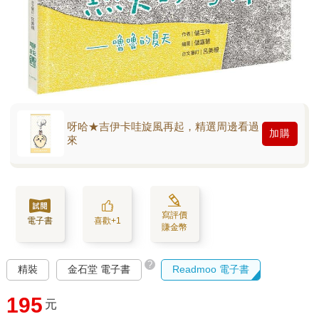
呀哈★吉伊卡哇旋風再起，精選周邊看過
加購
來
寫評價
電子書
喜歡+1
賺金幣
?
精裝
金石堂 電子書
Readmoo 電子書
195
元