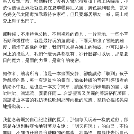
將人炙燒一般。那個時代，沒有人會記得幫孩子擦上防曬霜，小
孩個個理直氣壯就是要在夏季曬得紅又痛，膚色黑到發亮。就算
爸媽交代太陽毒辣乖乖待在家裡，但只要鄰居朋友一喊，馬上就
套上鞋子出門了。
那時候，不用特色公園、不用複雜的遊具，一片空地、一些小草
石頭和幾棵樹，就是最好玩的遊戲場，下雨天加強了冒險的難
度，擴增了想像的空間，我們可以是在海上的強盜、也可以是小
河上的擺渡人。我們什麼玩具都沒有，卻什麼都可以玩，那是夏
日的魔力，是雨的力量，是童年的秘密。
如作者、繪者所言，這是一本畫面安靜、卻能讓你「聽到」孩子
遊戲聲的書，每一頁連貫性的畫面，猶如持續的音符引導讀者的
情緒不中斷。這也是一本文字簡單，讀起來卻韻味無窮的書，嗤
呲嗤呲、澹漉漉、霎霎仔雨......台語豐富又美麗的聲調搭配著圖，
讓讀著這本書的我彷彿也吹到那陣雨後的涼風，整顆心搖搖晃晃
地擺動著……
我想念著屬於自己記憶裡的夏天，那個每天玩著一樣的遊戲，卻
還是在道別時爽快地對著朋友說：「明天再玩！」的自己，不怕
無聊、不知道什麼是浪費時間的年歲。我渴望，能趕快告訴自己