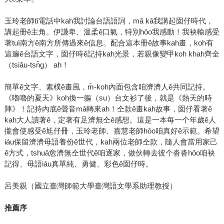
玉玲老師tī電話中kah我討論台語語詞，mā kā我講起囡仔時代，
講起冊ê主角。伊謙卑、溫柔ê口氣，特別hōo我感動！我袂輸感受
著tuì南方ê南方所傳過來ê信息。配合這本冊ê故事kah畫，koh有
這遍ê台語文字，囡仔時ê記持kah光景，若親像變甲koh khah齊全
（tsiâu-tsn̂g） ah！
簡單ê文字、素樸ê畫風，m̄-koh內面包含咱濟濟人ê共同記持。
《嚕嚕的夏天》koh換一軀（su）台文衫了後，就是《熱天的時
陣》！記持內底ê聲音mā轉來ah！仝款ê畫kah故事，囡仔看著ê
kah大人讀著ê，定著有足濟無仝ê感想。這是一本每一个年歲ê人
攏會使感受ê尪仔冊，玉玲老師、嘉慧老師hōo咱真好ê示範。希望
iáu保留濟濟母語養份ê世代，kah兩位老師仝款，隨人會當用家己
ê方式，tshuā愈濟無仝世代ê咱逐家，做伙轉去彼个沓沓hōo咱袂
記得、母語iáu真單純、勇健、彩色ê囡仔時。
呂美親（國立臺灣師範大學臺灣語文學系助理教授）
推薦序