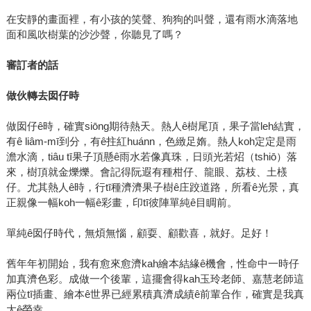
在安靜的畫面裡，有小孩的笑聲、狗狗的叫聲，還有雨水滴落地
面和風吹樹葉的沙沙聲，你聽見了嗎？
審訂者的話
做伙轉去囡仔時
做囡仔ê時，確實siōng期待熱天。熱人ê樹尾頂，果子當leh結實，
有ê liâm-mī到分，有ê拄紅huánn，色緻足媠。熱人koh定定是雨
澹水滴，tiâu tī果子頂懸ê雨水若像真珠，日頭光若炤（tshiō）落
來，樹頂就金爍爍。會記得阮遐有種柑仔、龍眼、荔枝、土檨
仔。尤其熱人ê時，行tī種濟濟果子樹ê庄跤道路，所看ê光景，真
正親像一幅koh一幅ê彩畫，印tī彼陣單純ê目睭前。
單純ê囡仔時代，無煩無惱，顧耍、顧歡喜，就好。足好！
舊年年初開始，我有愈來愈濟kah繪本結緣ê機會，性命中一時仔
加真濟色彩。成做一个後輩，這擺會得kah玉玲老師、嘉慧老師這
兩位tī插畫、繪本ê世界已經累積真濟成績ê前輩合作，確實是我真
大ê榮幸。