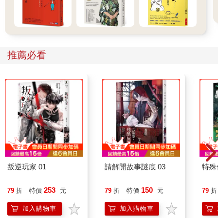
推薦必看
叛逆玩家 01
請解開故事謎底 03
特殊傳
253
150
79
折
特價
元
79
折
特價
元
79
折
加入購物車
加入購物車