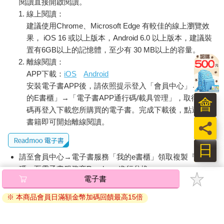
閱讀直接開啟閱讀。
線上閱讀：
建議使用Chrome、Microsoft Edge 有較佳的線上瀏覽效
果， iOS 16 或以上版本，Android 6.0 以上版本，建議裝
置有6GB以上的記憶體，至少有 30 MB以上的容量。
離線閱讀：
APP下載：
iOS
Android
安裝電子書APP後，請依照提示登入「會員中心」→「我
的E書櫃」→「電子書APP通行碼/載具管理」，取得通行
會
碼再登入下載您所購買的電子書。完成下載後，點選任一
書籍即可開始離線閱讀。
員
日
請至會員中心→電子書服務「我的e書櫃」領取複製『兌換
碼』至電子書服務商Readmoo進行兌換。
電子書
退換貨須知：
※ 本商品會員日滿額金幣加碼回饋最高15倍
因版權保護，您在金石堂所購買的電子書僅能以金石堂專屬
的閱讀軟體開啟閱讀，無法以其他閱讀器或直接下載檔案。
依據「消費者保護法」第19條及行政院消費者保護處公告之