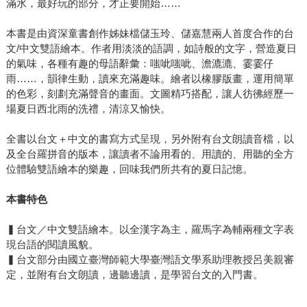
滿水，最好玩的部分，才正要開始……
本書是由資深童書創作姊妹檔儲玉玲、儲嘉慧兩人首度合作的台
文/中文雙語繪本。作者用淡淡的語調，如詩般的文字，營造夏日
的氣味，各種有趣的母語辭彙：嗤呲嗤呲、澹漉漉、霎霎仔
雨……，韻律生動，讀來充滿趣味。繪者以橡膠版畫，運用簡單
的色彩，刻劃充滿聲音的畫面。文圖精巧搭配，讓人彷彿經歷一
場夏日西北雨的洗禮，清涼又愉快。
全書以台文＋中文的書寫方式呈現，另外附有台文朗讀音檔，以
及全台羅拼音的版本，讓讀者不論用看的、用讀的、用聽的全方
位體驗雙語繪本的樂趣，回味我們所共有的夏日記憶。
本書特色
▍台文／中文雙語繪本。以全漢字為主，羅馬字為輔兩種文字表
現台語的閱讀風貌。
▍台文部分由國立臺灣師範大學臺灣語文學系助理教授呂美親審
定，並附有台文朗讀，邊聽邊讀，是學習台文的入門書。