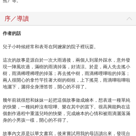
熊》等。
序／導讀
作者的話
兒子小時候經常和表哥在阿嬤家的院子裡玩耍。
這次的故事是源自於一次大雨過後，兩個人到屋外踩水，意外發
現一陣風吹過，滿樹的雨滴掉落，好清涼。於是，兩人先去搖小
樹，雨滴稀哩稀哩的掉落；再去搖中樹，雨滴稀哩嘩啦的掉落；
兩人很開心的拿竹竿拄著大樹的樹枝，上下搖晃，雨滴嘩啦嘩啦
地灑下，灑得全身溼答答，開心的不得了。
幾年前就很想和妹妹一起把這個故事做成繪本，想表達一種單純
的快樂，一種純粹沒有喧嘩、樂在其中的當下。很高興能夠在這
個創作過程中重溫兒時的快樂，完成繪本的心情和被雨滴灑落滿
身的小男孩一樣，開心的不得了。
故事內文原是以華文書寫，後來嘗試用我的母語讀出來，發現台