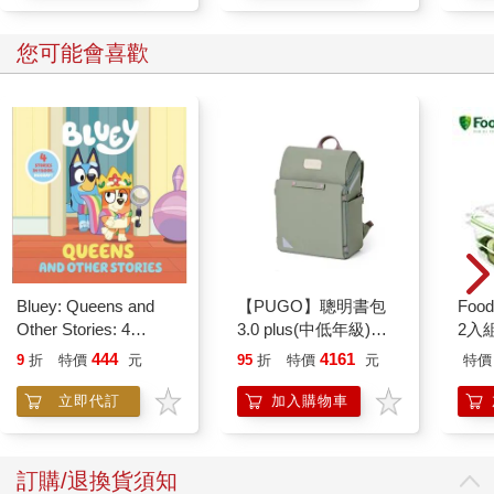
您可能會喜歡
Bluey: Queens and
【PUGO】聰明書包
Foo
Other Stories: 4
3.0 plus(中低年級)沙
2入
Stories in 1 Book.
綠 全新進化玩美上市
444
4161
9
折
特價
元
95
折
特價
元
特價
Hooray!
立即代訂
加入購物車
訂購/退換貨須知