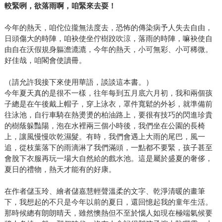
較緊咧，欲落雨啊，咱緊來去耍！
今年的熱天，咱佗位攏無法度去，恐怖的傳染病予人失去自由，
日頭傷大的時陣，咱袂使坐佇樹跤吹涼，落雨的時陣，嘛袂使自
由自在沃假規身軀澹漉漉，今年的熱天，小可無彩、小可稀微。
好佳哉，咱閣會使讀冊。
（請允許我接下來使用華語，談談這本書。）
今年夏天真的是很不一樣，往年每到五月底六月初，我和兩個孩
子總是在午後戴上帽子，穿上泳衣，罩件寬鬆的外衫，就準備前
往泳池，自行車騎在熱燙燙的柏油路上，要很有技巧的閃進珍貴
的樹蔭躲豔陽，泡在水裡兩三個小時後，我們坐在公園的長椅
上，讓風慢慢吹乾濕髮。有時，我們會遇上大雨的尾巴，風一
追，從枝葉落下的雨滴淋了我們滿頭，一點都不要緊，孩子甚至
會脫下衣服再玩一場大自然給的戲水池。這是屬於盛夏的奢侈，
夏日的禮物，熱天才能有的好康。
在作者儲玉玲、繪者儲嘉慧輕聲溫柔的文字、乾淨清暖的畫筆
下，我想起的不只是今年以前的夏日，還回憶起我的童年生活。
那時候總有朗朗晴天，雖然懊熱但不至於惱人如現在極端氣候要