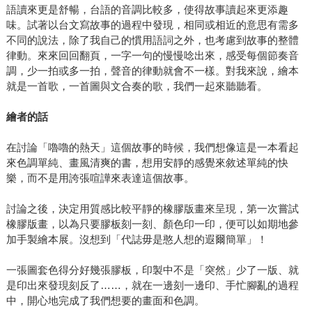
語讀來更是舒暢，台語的音調比較多，使得故事讀起來更添趣
味。試著以台文寫故事的過程中發現，相同或相近的意思有需多
不同的說法，除了我自己的慣用語詞之外，也考慮到故事的整體
律動。來來回回翻頁，一字一句的慢慢唸出來，感受每個節奏音
調，少一拍或多一拍，聲音的律動就會不一樣。對我來說，繪本
就是一首歌，一首圖與文合奏的歌，我們一起來聽聽看。
繪者的話
在討論「嚕嚕的熱天」這個故事的時候，我們想像這是一本看起
來色調單純、畫風清爽的書，想用安靜的感覺來敘述單純的快
樂，而不是用誇張喧譁來表達這個故事。
討論之後，決定用質感比較平靜的橡膠版畫來呈現，第一次嘗試
橡膠版畫，以為只要膠板刻一刻、顏色印一印，便可以如期地參
加手製繪本展。沒想到「代誌毋是憨人想的遐爾簡單」！
一張圖套色得分好幾張膠板，印製中不是「突然」少了一版、就
是印出來發現刻反了……，就在一邊刻一邊印、手忙腳亂的過程
中，開心地完成了我們想要的畫面和色調。