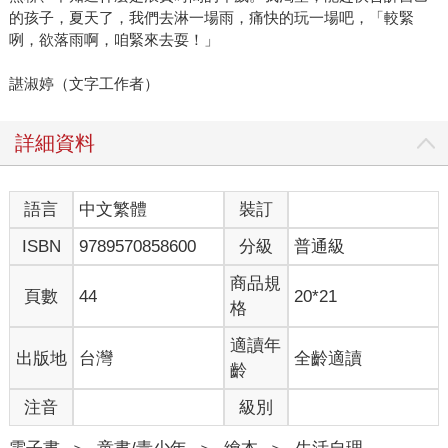
的孩子，夏天了，我們去淋一場雨，痛快的玩一場吧，「較緊
咧，欲落雨啊，咱緊來去耍！」
諶淑婷（文字工作者）
詳細資料
語言
中文繁體
裝訂
ISBN
9789570858600
分級
普通級
商品規
頁數
44
20*21
格
適讀年
出版地
台灣
全齡適讀
齡
注音
級別