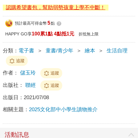
認購希望書包，幫助弱勢孩童上學不中斷！
5
預計最高可得金幣
點
?
100累1點 4點抵1元
HAPPY GO享
折抵無上限
分類：
電子書
＞
童書/青少年
＞
繪本
＞
生活自理
追蹤
作者：
儲玉玲
追蹤
出版社：
聯經
追蹤
出版日：
2021/07/08
相關主題：
2025文化部中小學生讀物推介
活動訊息