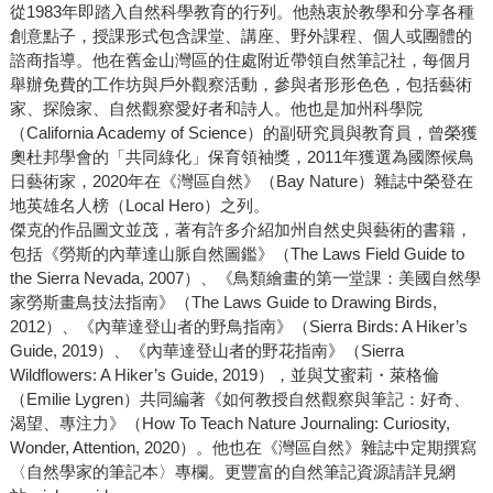
從1983年即踏入自然科學教育的行列。他熱衷於教學和分享各種
創意點子，授課形式包含課堂、講座、野外課程、個人或團體的
諮商指導。他在舊金山灣區的住處附近帶領自然筆記社，每個月
舉辦免費的工作坊與戶外觀察活動，參與者形形色色，包括藝術
家、探險家、自然觀察愛好者和詩人。他也是加州科學院
（California Academy of Science）的副研究員與教育員，曾榮獲
奧杜邦學會的「共同綠化」保育領袖獎，2011年獲選為國際候鳥
日藝術家，2020年在《灣區自然》（Bay Nature）雜誌中榮登在
地英雄名人榜（Local Hero）之列。
傑克的作品圖文並茂，著有許多介紹加州自然史與藝術的書籍，
包括《勞斯的內華達山脈自然圖鑑》（The Laws Field Guide to
the Sierra Nevada, 2007）、《鳥類繪畫的第一堂課：美國自然學
家勞斯畫鳥技法指南》（The Laws Guide to Drawing Birds,
2012）、《內華達登山者的野鳥指南》（Sierra Birds: A Hiker’s
Guide, 2019）、《內華達登山者的野花指南》（Sierra
Wildflowers: A Hiker’s Guide, 2019），並與艾蜜莉・萊格倫
（Emilie Lygren）共同編著《如何教授自然觀察與筆記：好奇、
渴望、專注力》（How To Teach Nature Journaling: Curiosity,
Wonder, Attention, 2020）。他也在《灣區自然》雜誌中定期撰寫
〈自然學家的筆記本〉專欄。更豐富的自然筆記資源請詳見網