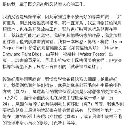
提供我一輩子既充滿挑戰又鼓舞人心的工作。
我的父親是鳥類學家，因此家裡從來不缺鳥類的專業知識，「如
何畫鳥」倒是比較難獲得指導。我一直賞鳥，我去博物館檢視鳥
類標本，也在鳥類繫放站工作。繫放進行時可以把鳥兒握在手
上，我就盡可能地速寫牠。我研究其他藝術家的作品，我參加藝
術課程，也閱讀繪畫的書籍。我有一本琳恩・博格・杭特（Lynn
Bogue Hunt）所著的短篇幅圖文書《如何描繪鳥類》（How to
Draw and Paint Birds，由華特・福斯特〔Walter Foster〕出
版）。該書偏重示範，呈現出杭特女士風格優美的素描，但技法
指導卻著墨不多，只有不言自明的「試著畫成這樣」。
經過好幾年鑽研練習，我慢慢學會各種訣竅與細節，越畫越好
了。我學到鳥類的解剖構造，像是鳥喙基部羽毛向外生長的排列
方式（頁22）、鳥尾基部的關節位置其實是比你想像的更加深入
（頁37）、腹部兩側的羽毛在身體中線匯聚成一條凹溝（頁
24）、鳥類伸展脖子的時候羽毛如何移動（頁7）等等。我也學到
要把鳥兒身上最深的陰影畫在離身體邊緣有一段距離的地方，才
能在二維的紙張上表現出立體感（頁90）；或者只畫出幾根羽毛
的邊緣來暗示鳥羽的排列（頁35）等等。