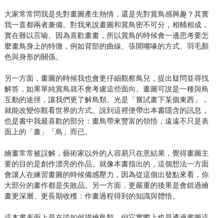
大家常常問我是先對畫圖產生熱情，還是先對賞鳥感興趣？其實
我一直都兩者兼備。對我來說畫圖和賞鳥密不可分，相輔相成，
實在難以言喻。因為喜歡畫畫，所以賞鳥的時候會一邊思考要怎
麼畫鳥身上的特徵，例如背部的曲線、張開嘴喙的方式、羽毛顏
色與身形的關係。
另一方面，畫圖的時候我也會更仔細觀察鳥兒，提出疑問並尋找
解答，如果單純賞鳥就不會考慮這些面向。畫圖可說是一種與鳥
互動的途徑，讓我們更了解鳥類。光是「嘗試畫下某個東西」，
就能改變你觀看世界的方式。說到這裡便帶出本書隱含的訊息，
也是書中我最喜歡的部分：畫鳥帶來豐富的領悟，遠遠不只是表
面上的「畫」「鳥」而已。
繪畫常常被誤解，藝術家以外的人容易只在意結果，覺得畫圖主
要的目的是創作漂亮的作品。就像本書指出的，這個想法一方面
會讓人在練習畫圖的時候備感壓力，因為從這個出發點來看，你
大部分的畫作都是失敗品。另一方面，更嚴重的後果是會錯過繪
畫更深層、更長期收穫：作畫過程得到的知識與體悟。
這本書表面上是在談如何描繪鳥類，但它實際上也是透過畫圖這