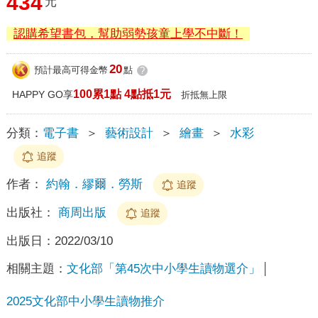
434
元
認購希望書包，幫助弱勢孩童上學不中斷！
20
預計最高可得金幣
點
?
100累1點 4點抵1元
HAPPY GO享
折抵無上限
分類：
電子書
＞
藝術設計
＞
繪畫
＞
水彩
追蹤
作者：
約翰．繆爾．勞斯
追蹤
出版社：
商周出版
追蹤
出版日：
2022/03/10
相關主題：
文化部「第45次中小學生讀物選介」
2025文化部中小學生讀物推介