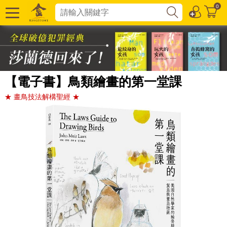
0
【電子書】鳥類繪畫的第一堂課
★ 畫鳥技法解構聖經 ★