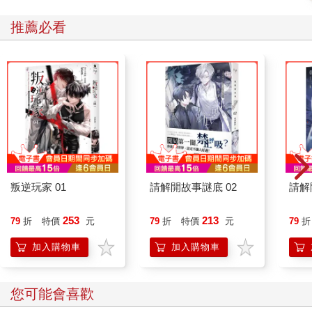
推薦必看
叛逆玩家 01
請解開故事謎底 02
請解
253
213
79
折
特價
元
79
折
特價
元
79
折
加入購物車
加入購物車
您可能會喜歡