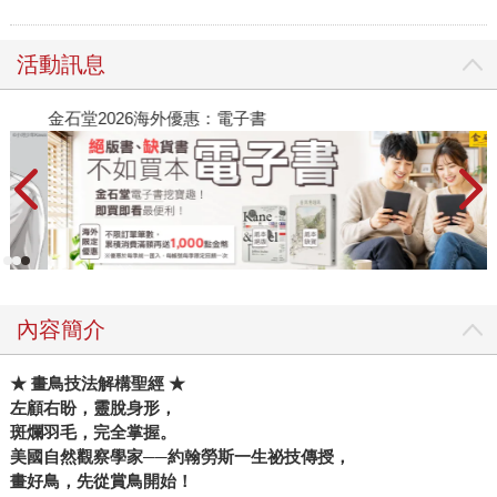
活動訊息
金石堂2026海外優惠：電子書
內容簡介
★
畫鳥技法解構聖經 ★
左顧右盼，靈脫身形，
斑爛羽毛，完全掌握。
美國自然觀察學家
──
約翰勞斯一生祕技傳授，
畫好鳥，先從賞鳥開始！