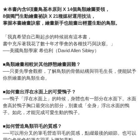
★
本書內含9項畫鳥基本原則 X 14個鳥類繪圖要領，
8
個獨門生動繪畫祕訣 X 21種媒材運用技法，
掌握本書繪畫訣竅，繪畫新手也能畫出輕靈生動的鳥類。
「我真希望自己剛起步的時候就有這本書，
書中充斥著我花了數十年才學會的各種技巧與訣竅。」
──美國鳥類學家 希伯利（David Allen Sibley）
■
鳥類繪畫相較於其他靜態繪畫困難？
──只要先學會觀察，了解鳥類的骨骼結構與羽毛生長，便能賦予
你所繪畫的鳥類生命。
■
如何畫出浮在水面上的可愛鴨子？
──鴨子「浮在水面上」的時候，身體也有一部分在水面下。水面
會高於鴨子胸口最突出的部分，別畫成「全身」浮出水面的鴨
子。如此，才能完成可愛生動的鴨子。
■
如何營造鳥類羽毛的質感？
──可以用分叉的筆毛營造羽毛的質感，點綴最後的細節。也可以
用白色的色鉛筆在羽毛上增加亮點。