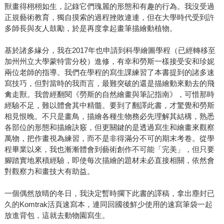
獸畫得栩栩如生，記錄它們瑰麗的形態和有趣的行為。我沒受過
正規藝術教育，獨自摸索的過程挫敗連連，但在大學時代受到許
多師長與友人鼓勵，於是再度拿起畫筆描繪動植物。
基於諸多緣分，我在2017年也申請到科學繪圖學程（已經轉移至
加州州立大學蒙特雷分校）進修，有幸和勞斯一樣接受安和珍妮
兩位老師的指導。我們在學程的寫生課練習了本書提到的諸多速
寫技巧，但對當時的我而言，最難突破的還是描繪動來動去的飛
禽走獸。我曾經翻閱《勞斯的自然繪畫與筆記指南》，可惜那時
經驗不足，難以體會其中精髓。要到了翻譯此書，才驚覺和勞斯
相見恨晚。不只是畫鳥，描繪各種生物務必先理解其結構，熟悉
各部位的形態和描繪訣竅，但更關鍵的是透過寫生和繪畫來觀察
萬物，把作畫視為練習，而不是非得滿分不可的期末考卷。從學
程畢業以來，我也漸漸體會到藝術創作不可能「完美」，但只要
腳踏實地累積經驗，即使每次描繪的題材未必直接相關，依然會
對觀察力和畫技大有助益。
一個偶然放晴的冬日，我決定暫時擱下此書的譯稿，拿出塵封已
久的Komtrak活頁速寫本，連同回國後鮮少使用的速寫筆袋一起
放進背包，這就去動物園寫生。