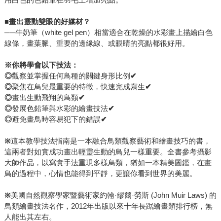
■
畫出靈動雙眼的好媒材？
──牛奶筆（white gel pen）相當適合在乾燥的水彩畫上描繪白色
線條，畫葉脈、重要的邊緣線、或眼睛的亮點都很好用。
※
你將學會以下技法：
◎
觀察並掌握任何鳥種的關鍵身形比例
✔
◎
聚焦在鳥兒最重要的特徵，快速完成寫生
✔
◎
畫出生動飛翔的鳥類
✔
◎
發展色鉛筆與水彩的繪畫技法
✔
◎
避免畫鳥時容易犯下的錯誤
✔
※
這本教學技法指南是一本融合鳥類觀察藝術和繪畫技巧的書，
這兩者對如實成功畫出輕靈生動的鳥兒一樣重要。全書參考攝影
大師作品，以寫實手法重現多樣鳥類，猶如一本精美圖鑑，在畫
鳥的過程中，心情也能得到平靜，更讓你看到世界的美麗。
※
美國自然觀察學家暨藝術家約翰·繆爾·勞斯 (John Muir Laws) 的
鳥類繪畫技法名作，2012年出版以來十年長踞繪畫類排行榜，無
人能出其左右。