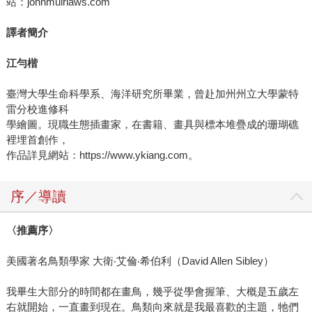
站：johnmuirlaws.com
譯者簡介
江勻楷
臺灣大學生命科學系、海洋研究所畢業，曾赴加州州立大學蒙特
雷分校進修科
學繪圖。現職生態插畫家，在書籍、畫具與標本堆疊成的珊瑚礁
裡埋首創作，
作品詳見網站：https://www.ykiang.com。
序／導讀
〈推薦序〉
美國著名鳥類學家 大衛‧艾倫‧希伯利（David Allen Sibley）
我畢生大部分的時間都在畫鳥，幾乎從學會握筆、大概是五歲左
右就開始，一直畫到現在。鳥類向來就是我最喜歡的主題，牠們