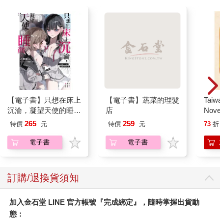
【電子書】只想在床上
【電子書】蔬菜的理髮
Taiw
沉淪，凝望天使的睡
店
Nove
顏。 (1) ＃兩個人一起
editi
265
259
特價
元
特價
元
73
折
偷偷違反校規【含電子
書限定特典】
電子書
電子書
訂購/退換貨須知
加入金石堂 LINE 官方帳號『完成綁定』，隨時掌握出貨動
態：