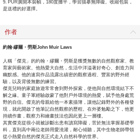
9. PUR廣開本裝幀，180度攤平，學習描摹無障礙。收縮包裝，
是送禮的好選擇。
作者
約翰‧繆爾・勞斯John Muir Laws
人稱「傑克」的約翰・繆爾・勞斯是獲獎無數的自然觀察家、教
育家與藝術家。他熱愛大自然，生活中洋溢著好奇心、創造力與
幽默感。他的速寫作品流露出縝密的觀察過程、豐富的野外經
驗，以及背後無數的練習。
傑克兒時的家庭旅遊常常會到野外探索，使他與自然環境結下不
解之緣。童子軍經驗啟蒙了他對戶外環境的熱愛，賦予他身處荒
野的自信。傑克的母親給他一本素描簿，讓他記錄野外的各種發
現，就此開啟了他筆記自然觀察的歷程。在外婆勉勵之下，他更
持續作畫，觀察力和繪畫技法也因此更上一層樓。
其實傑克從很小就被診斷出患有讀寫障礙，苦於無法掌握基礎學
科，直到高中兩位老師用愛澆灌，耐心傾聽，其中生物老師帶領
從小熱愛自然的傑克正式走入自然科學的世界。