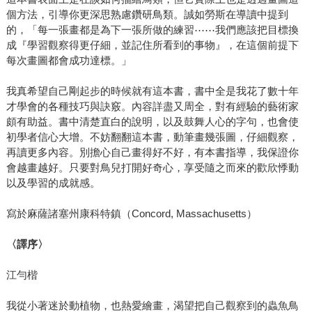
個方法，引導你更深思熟慮鑽研鳥類。誠如勞斯在導讀中提到
的，「每一張畫都是為下一張所做的練習⋯⋯我們應該把目標換
成『學習觀察得更仔細，並記住所看到的事物』，在這個前提下
每次畫圖都會成功達標。」
我真希望自己剛起步的時候就有這本書，書中全是我花了數十年
才學會的各種技巧與訣竅。內容詳盡又周全，對有經驗的藝術家
頗有助益。書中清楚直白的說明，以及鼓舞人心的字句，也會使
初學者信心大增。不妨翻翻這本書，動筆畫幾張圖，仔細觀察，
再讀更多內容。別擔心自己畫得好不好，有本書指導，我保證你
會越畫越好。只要對鳥兒打開好奇心，享受隨之而來的歡欣悸動
以及學習的成就感。
寫於麻薩諸塞州康科特鎮（Concord, Massachusetts）
〈譯序〉
江勻楷
我從小著迷於動植物，也熱愛繪畫，渴望把自己觀察到的蟲魚鳥