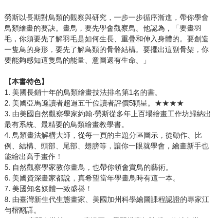
勞斯以長期對鳥類的觀察與研究，一步一步循序漸進，帶你學會
鳥類繪畫的要訣。畫鳥，要先學會觀察鳥。他認為，「要畫羽
毛，你須要先了解羽毛是如何生長、重疊和伸入身體的。要創造
一隻鳥的身形，要先了解鳥類的骨骼結構。要擺出這副骨架，你
要能夠感知這隻鳥的能量、意圖還有生命。」
【本書特色】
1. 美國長銷十年的鳥類繪畫技法排名第1名的書。
2. 美國亞馬遜讀者超過五千位讀者評價5顆星。★★★★
3. 由美國自然觀察學家約翰‧勞斯從多年上百場繪畫工作坊歸納出
最有系統、最精要的鳥類繪畫教學書。
4. 鳥類畫法解構大師，從每一頁的主題分區圖示，從動作、比
例、結構、頭部、尾部、翅膀等，讓你一眼就學會，繪畫新手也
能繪出高手畫作！
5. 自然觀察學家教你畫鳥，也帶你領會賞鳥的藝術。
6. 美國資深畫家都說，真希望當年學畫鳥時有這一本。
7. 美國知名媒體一致盛譽！
8. 由臺灣新生代生態畫家、美國加州科學繪圖課程認證的專家江
勻楷翻譯。