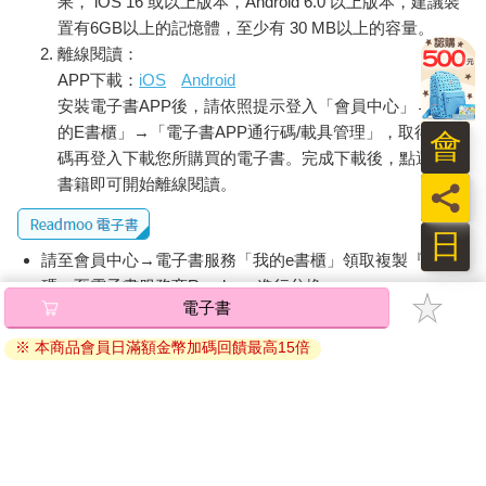
果， iOS 16 或以上版本，Android 6.0 以上版本，建議裝
置有6GB以上的記憶體，至少有 30 MB以上的容量。
離線閱讀：
APP下載：
iOS
Android
安裝電子書APP後，請依照提示登入「會員中心」→「我
的E書櫃」→「電子書APP通行碼/載具管理」，取得通行
會
碼再登入下載您所購買的電子書。完成下載後，點選任一
書籍即可開始離線閱讀。
員
日
請至會員中心→電子書服務「我的e書櫃」領取複製『兌換
碼』至電子書服務商Readmoo進行兌換。
電子書
退換貨須知：
※ 本商品會員日滿額金幣加碼回饋最高15倍
因版權保護，您在金石堂所購買的電子書僅能以金石堂專屬
的閱讀軟體開啟閱讀，無法以其他閱讀器或直接下載檔案。
依據「消費者保護法」第19條及行政院消費者保護處公告之
「通訊交易解除權合理例外情事適用準則」，非以有形媒介
提供之數位內容或一經提供即為完成之線上服務，經消費者
事先同意始提供。（如：電子書、電子雜誌、下載版軟體、