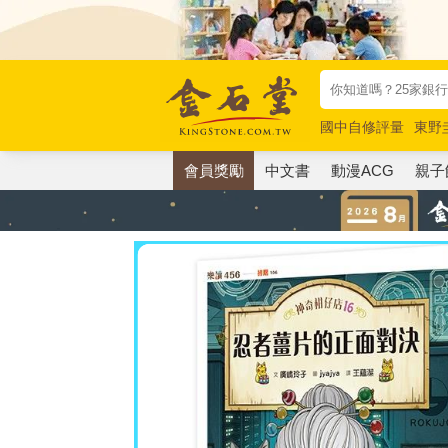
國中自修評量
東野
唯紅花綻放
奧德賽
會員獎勵
中文書
動漫ACG
親子