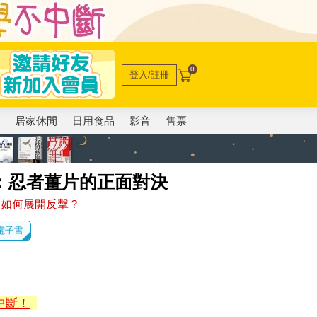
0
登入/註冊
電
居家休閒
日用食品
影音
售票
：忍者薑片的正面對決
會如何展開反擊？
 電子書
中斷！