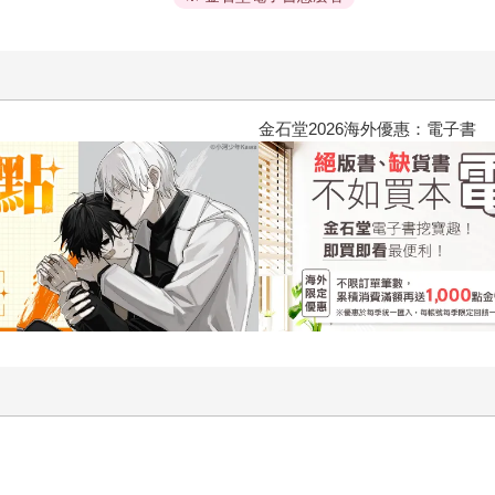
2026金石堂暑假漫博〈你好，我吃一點〉第二