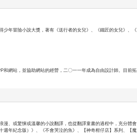
得少年冒險小說大獎，著有《送行者的女兒》、《鐵匠的女兒》、《
PP和網站，並協助網站的經營，二〇一一年成為自由設計師。目前
浪漫、或驚悚或溫馨的小說翻譯，也從翻譯童書的過程中，充分體會
十週年紀念版）》、《不會哭泣的魚》、【神奇柑仔店】系列、【魔