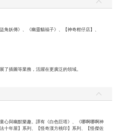
盜角妖傳》、《幽靈貓福子》、【神奇柑仔店】、
拓展了插圖等業務，活躍在更廣泛的領域。
童心與幽默樂趣。譯有《白色巨塔》、《哪啊哪啊神
法十年屋】系列、【怪奇漢方桃印】系列、【怪傑佐