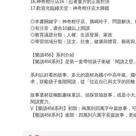
16.神奇柑仔店16：忍者薑片的正面對決
17.歡迎光臨錢天堂：神奇柑仔店大圖鑑
◎本書關鍵字：神奇柑仔店、廣嶋玲子、問題解決、
◎有注音，適合10歲以上閱讀
◎教育議題分類：人權、生涯發展、家政
◎學習領域分類：語文、社會、健康與體育、藝術與
【樂讀456】系列介紹
【樂讀456系列】是第一套帶領孩子衝破「閱讀之
系列以好看的故事、多元的題材為國小中高年級、國
求，鼓勵孩子進階閱讀，從「拉近自己與文字的距離
故事選材從幽默趣味童話、偵探冒險故事，或是小大
閱讀實力。
V【樂讀456系列】初階：兩萬到四萬字中篇故事，
【樂讀456系列】進階：四萬到六萬字長篇故事，更