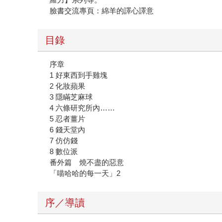
臉書交流專頁：綿羊的譯心譯意
目錄
序章
1 好東西到手雞塊
2 化妝蘋果
3 隱瞞芝麻球
4 六條研究所內……
5 忍者薑片
6 錢天堂內
7 仿仿錢
8 數位派
番外篇 燒不盡的惡意
「喵哈哈的每一天」2
序／導讀