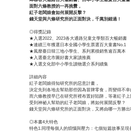
面對六條教授的一再挑釁，
紅子老闆娘會如何展開反擊？
錢天堂與六條研究所的正面對決，千萬別錯過！
◎得獎記錄
★入選2022、2023各大通路兒童文學類百大暢銷書
★連續三年獲選日本全國小學生票選百大童書No.1
★風靡臺日韓三地小學生、系列累積銷售逾百萬本
★入選臺北市圖好書大家讀推薦
★入選文化部中小學生讀物選介系列續集
詳細內容
紅子老闆娘得知研究所的惡意計畫，
決定先到各地去幫助那些因為冒牌零食，而變得不幸
而六條教授早已在研究所裡布置好陷阱，等著紅子上
受到神祕人幫助的紅子老闆娘，將如何展開反擊？
錢天堂與六條研究所的正面對決，又將由哪一方勝出
◎本書4大特色
特色1.同理每個人的煩惱與壓力：七個短篇故事呈