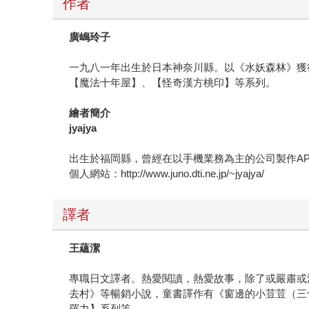
作者
廣嶋玲子
一九八一年出生於日本神奈川縣。以《水妖森林》獲
【魔法十年屋】、【怪奇漢方桃印】等系列。
繪者簡介
jyajya
出生於福岡縣，曾經在以手機業務為主的公司製作A
個人網站：http://www.juno.dti.ne.jp/~jyajya/
譯者
王蘊潔
專職日文譯者。熱愛閱讀，熱愛故事，除了或嚴肅或
去村》等暢銷小說，童書譯作有《窗邊的小荳荳（三
羅力】系列等。