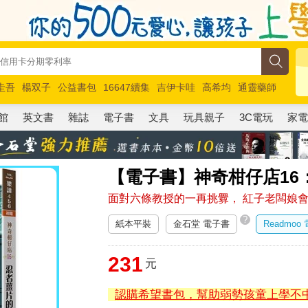
圭吾
楊双子
公益書包
16647續集
吉伊卡哇
高希均
通靈藥師
路邊攤新作
馬斯克
玩具總動員5
超慢跑
館
英文書
雜誌
電子書
文具
玩具親子
3C電玩
家
【電子書】神奇柑仔店16
面對六條教授的一再挑釁， 紅子老闆娘
?
紙本平裝
金石堂 電子書
Readmoo
231
元
認購希望書包，幫助弱勢孩童上學不