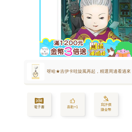
呀哈★吉伊卡哇旋風再起，精選周邊看過來
寫評價
電子書
喜歡+1
賺金幣