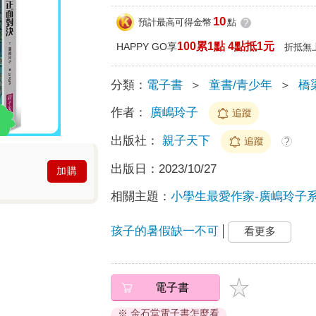
10
預計最高可得金幣
點
?
100累1點 4點抵1元
HAPPY GO享
折抵無
分類：
電子書
＞
童書/青少年
＞
橋
作者：
廣嶋玲子
追蹤
出版社：
親子天下
追蹤
?
出版日：
2023/10/27
加購
相關主題：
小學生最愛作家-廣嶋玲子
孩子的暑假缺一不可
看更多
電子書
※ 金石堂電子書怎麼看