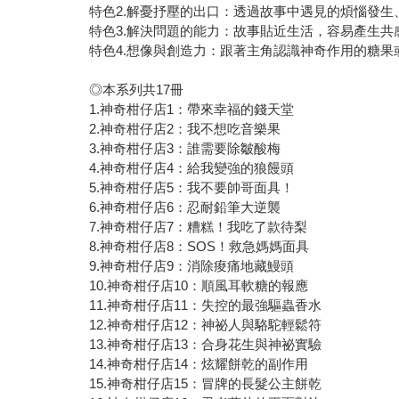
特色2.解憂抒壓的出口：透過故事中遇見的煩惱發
特色3.解決問題的能力：故事貼近生活，容易產生
特色4.想像與創造力：跟著主角認識神奇作用的糖
◎本系列共17冊
1.神奇柑仔店1：帶來幸福的錢天堂
2.神奇柑仔店2：我不想吃音樂果
3.神奇柑仔店3：誰需要除皺酸梅
4.神奇柑仔店4：給我變強的狼饅頭
5.神奇柑仔店5：我不要帥哥面具！
6.神奇柑仔店6：忍耐鉛筆大逆襲
7.神奇柑仔店7：糟糕！我吃了款待梨
8.神奇柑仔店8：SOS！救急媽媽面具
9.神奇柑仔店9：消除痠痛地藏鰻頭
10.神奇柑仔店10：順風耳軟糖的報應
11.神奇柑仔店11：失控的最強驅蟲香水
12.神奇柑仔店12：神祕人與駱駝輕鬆符
13.神奇柑仔店13：合身花生與神祕實驗
14.神奇柑仔店14：炫耀餅乾的副作用
15.神奇柑仔店15：冒牌的長髮公主餅乾