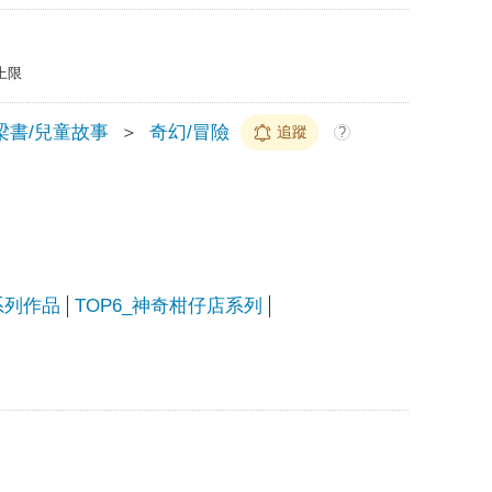
上限
梁書/兒童故事
＞
奇幻/冒險
追蹤
?
系列作品
TOP6_神奇柑仔店系列