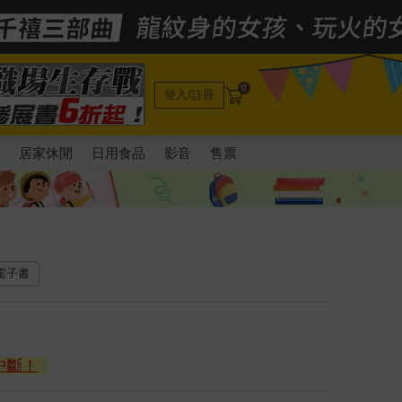
0
登入/註冊
電
居家休閒
日用食品
影音
售票
 電子書
中斷！