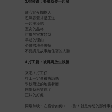
3.宿舍篇：要廢就要一起廢
愛心宵夜蜘蛛人
忍氣吞聲才是王道
一起洗澡吧
室友的品格
討厭的室友類型
早起的理由
必修掃地是哪招
不要講鬼故事給住宿的人聽
4.打工篇：被媽媽放生以後
來吧！打工仔
打工一定會被搭訕嗎
學校附近的地雷餐廳
同學我來笑你了
正妹的好處
同場加映：在宿舍如何□□□（對！就是你想的那件事