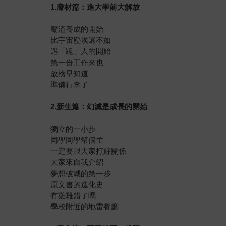
1.廢材篇：進大學前大解放
廢渣養成的開始
比宇宙塵埃還不如
遇「跪」人的開始
第一份工作來也
放榜早知道
準備行李了
2.新生篇：幻滅是成長的開始
獨立的一小步
同學同學幫個忙
一定要跟大家打好關係
大家來自我介紹
夢想破滅的第一步
原文書的進化史
有雞雞錯了嗎
學校附近的地雷餐廳