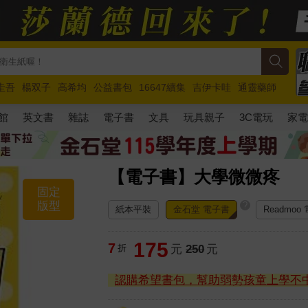
圭吾
楊双子
高希均
公益書包
16647續集
吉伊卡哇
通靈藥師
路邊攤新作
馬斯克
玩具總動員5
超慢跑
館
英文書
雜誌
電子書
文具
玩具親子
3C電玩
家
【電子書】大學微微疼
固定
版型
?
紙本平裝
金石堂 電子書
Readmoo
175
7
折
元
250
元
認購希望書包，幫助弱勢孩童上學不