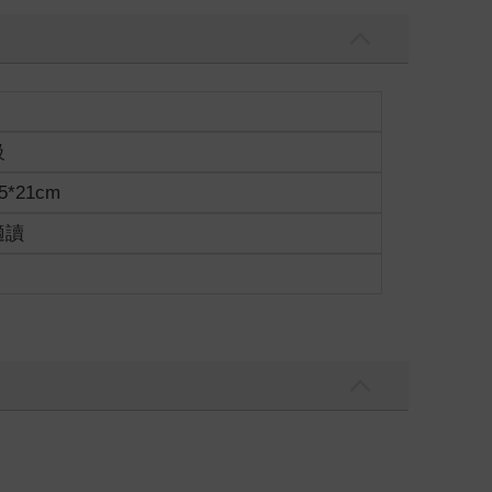
級
5*21cm
適讀