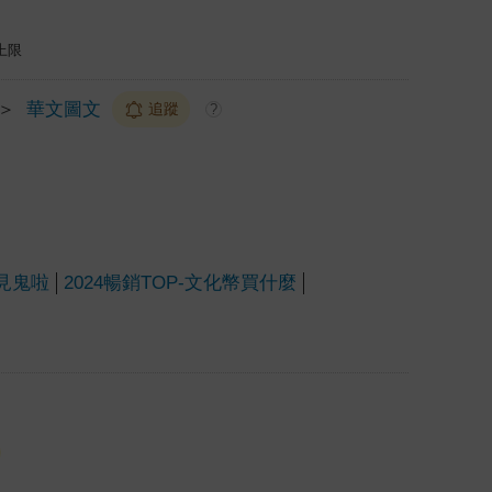
上限
＞
華文圖文
追蹤
?
見鬼啦
2024暢銷TOP-文化幣買什麼