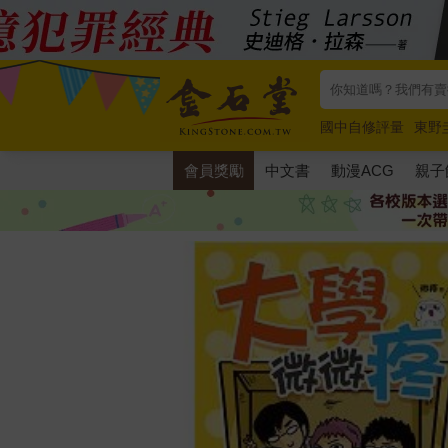
國中自修評量
東野
唯紅花綻放
奧德賽
會員獎勵
中文書
動漫ACG
親子