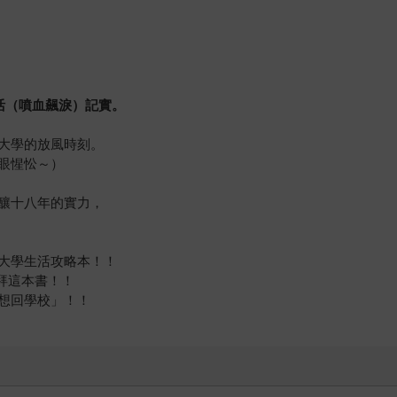
活（噴血飆淚）記實。
大學的放風時刻。
眼惺忪～）
釀十八年的實力，
大學生活攻略本！！
拜這本書！！
想回學校」！！