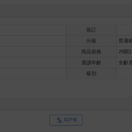
裝訂
分級
普通
商品規格
25開1
適讀年齡
全齡
級別
寫評價