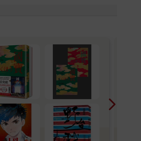
20
喜匈
諾貝
江 
作品