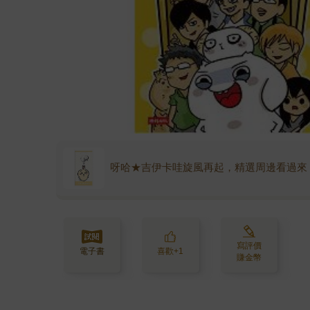
呀哈★吉伊卡哇旋風再起，精選周邊看過來
寫評價
電子書
喜歡+1
賺金幣