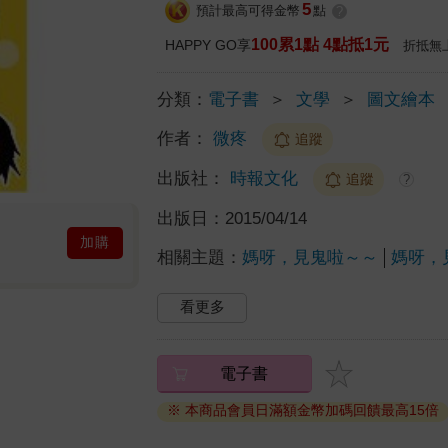
5
預計最高可得金幣
點
?
100累1點 4點抵1元
HAPPY GO享
折抵無
分類：
電子書
＞
文學
＞
圖文繪本
作者：
微疼
追蹤
出版社：
時報文化
追蹤
?
出版日：
2015/04/14
加購
相關主題：
媽呀，見鬼啦～～
媽呀，
看更多
電子書
※ 本商品會員日滿額金幣加碼回饋最高15倍