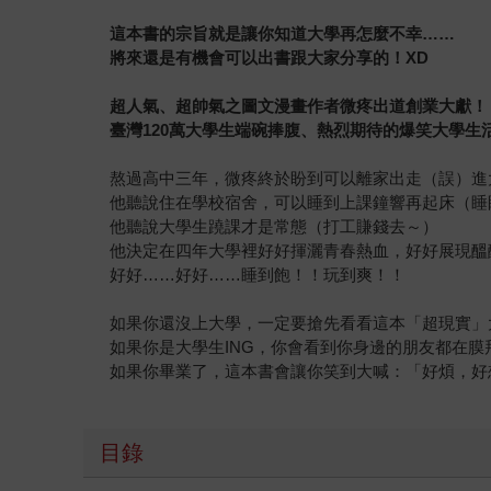
這本書的宗旨就是讓你知道大學再怎麼不幸……
將來還是有機會可以出書跟大家分享的！XD
超人氣、超帥氣之圖文漫畫作者微疼出道創業大獻！
臺灣120萬大學生端碗捧腹、熱烈期待的爆笑大學生
熬過高中三年，微疼終於盼到可以離家出走（誤）進
他聽說住在學校宿舍，可以睡到上課鐘響再起床（睡
他聽說大學生蹺課才是常態（打工賺錢去～）
他決定在四年大學裡好好揮灑青春熱血，好好展現醞
好好……好好……睡到飽！！玩到爽！！
如果你還沒上大學，一定要搶先看看這本「超現實」
如果你是大學生ING，你會看到你身邊的朋友都在膜
如果你畢業了，這本書會讓你笑到大喊：「好煩，好
目錄