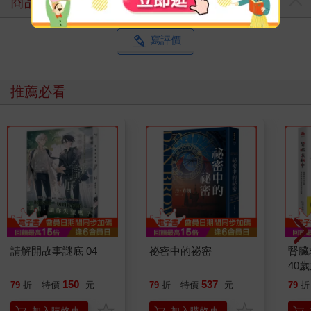
商品評價
寫評價
推薦必看
請解開故事謎底 04
祕密中的祕密
腎臟
40
就告
150
537
79
折
特價
元
79
折
特價
元
79
折
加入購物車
加入購物車