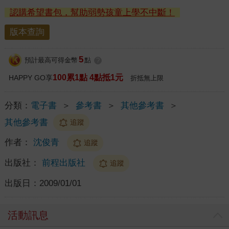
認購希望書包，幫助弱勢孩童上學不中斷！
版本查詢
5
預計最高可得金幣
點
?
100累1點 4點抵1元
HAPPY GO享
折抵無上限
分類：
電子書
＞
參考書
＞
其他參考書
＞
其他參考書
追蹤
作者：
沈俊青
追蹤
出版社：
前程出版社
追蹤
出版日：
2009/01/01
活動訊息