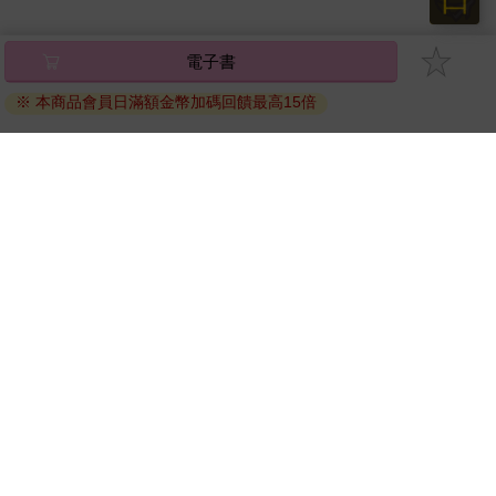
電子書
※ 本商品會員日滿額金幣加碼回饋最高15倍
關於我們
門市查詢
分紅大聯盟
客服中心
加好友
訂閱
粉絲團
追蹤
聯絡我們
公司名稱：金石網絡股份有限公司
統編 : 70832800
食品業者登錄字號：A-170832800-00000-6
Copyright© 2000–2026 金石網絡股份有限公司