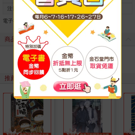
注音
有注音
級別
電子書
＞
參考書
＞
其他參考書
＞
其他參考書
商品評價
寫評價
推薦必看