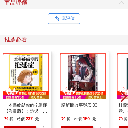
商品評價
寫評價
推薦必看
一本書終結你的拖延症
請解開故事謎底 03
杖藜
【漫畫版】：透過「小
意、
行動」打開大腦的行動
恭談
237
150
79
折
特價
元
79
折
特價
元
79
折
開關，懶人也能變身
想