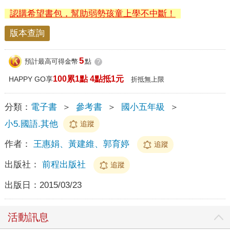
認購希望書包，幫助弱勢孩童上學不中斷！
版本查詢
5
預計最高可得金幣
點
?
100累1點 4點抵1元
HAPPY GO享
折抵無上限
分類：
電子書
＞
參考書
＞
國小五年級
＞
小5.國語.其他
追蹤
作者：
王惠娟、黃建維、郭育婷
追蹤
出版社：
前程出版社
追蹤
出版日：
2015/03/23
活動訊息