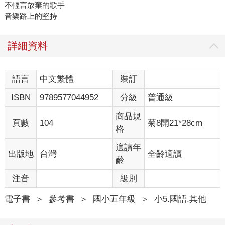
不輕言放棄的歌手
音樂路上的堅持
詳細資料
語言
中文繁體
裝訂
ISBN
9789577044952
分級
普通級
商品規
頁數
104
菊8開21*28cm
格
適讀年
出版地
台灣
全齡適讀
齡
注音
級別
電子書
＞
參考書
＞
國小五年級
＞
小5.國語.其他