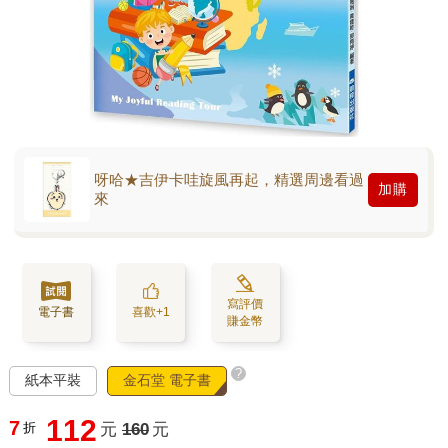
呀哈★吉伊卡哇旋風再起，精選周邊看過
加購
來
寫評價
電子書
喜歡+1
賺金幣
?
紙本平裝
金石堂 電子書
112
7
折
元
160
元