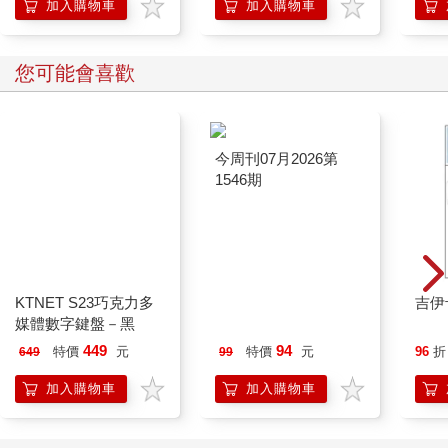
「行動派」的37個科
加入購物車
加入購物車
學方法
您可能會喜歡
KTNET S23巧克力多
今周刊07月2026第
吉伊
媒體數字鍵盤－黑
1546期
449
94
特價
元
特價
元
96
折
649
99
加入購物車
加入購物車