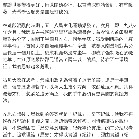
能讓世界變得更好，所以開始徬徨。我當時深刻體會到，有些障
蔽，光憑學習歷史是無法打破的。
在這段混亂的時期，五一八民主化運動爆發了。次月、即一九八○
年六月，我因為在戒嚴時期舉辦學系讀書會，首次進入首爾警察
廳對共分室，被關了半個月左右。同年年底，我受到所謂的「霧
林事件」（首爾大學自治組織事件）牽連，被關入南營洞對共分
室長達一個月以上。後來我雖然沒有坐牢，卻成了強制徵召的犧
牲羊，在江原道麟蹄郡元通當了兩年以上的兵。待在陌生環境
裡，我的思緒越來越亂。
我每天都在思考，焦躁地想著為何讀了這麼多書，還是一事無
成。儘管歷史和哲學可以為人生指引方向，依然遠遠不夠。我得
改變才行。想滿足這分渴望，我的手中必須有更具體的實踐方
法。
左思右想後，我找到的答案就是「紀錄」。留下紀錄，使我不再
徬徨於理論和實踐之間，為煩惱帶來解答，同時還讓我跳脫框
架，不繼續困在「歷史等於理論，紀錄等於實踐」的二分法思考
當中。追求理論（歷史）才得以實踐（紀錄），經由實踐（紀