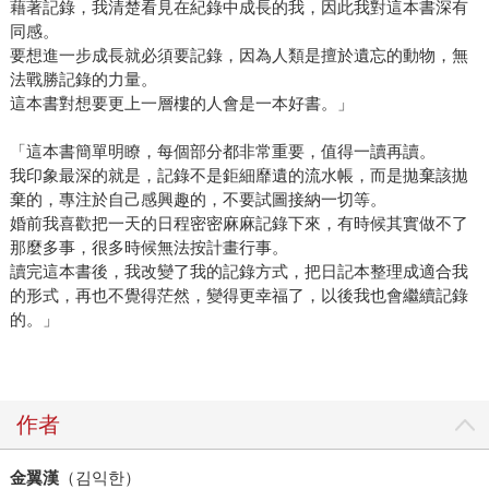
藉著記錄，我清楚看見在紀錄中成長的我，因此我對這本書深有
同感。
要想進一步成長就必須要記錄，因為人類是擅於遺忘的動物，無
法戰勝記錄的力量。
這本書對想要更上一層樓的人會是一本好書。」
「這本書簡單明瞭，每個部分都非常重要，值得一讀再讀。
我印象最深的就是，記錄不是鉅細靡遺的流水帳，而是拋棄該拋
棄的，專注於自己感興趣的，不要試圖接納一切等。
婚前我喜歡把一天的日程密密麻麻記錄下來，有時候其實做不了
那麼多事，很多時候無法按計畫行事。
讀完這本書後，我改變了我的記錄方式，把日記本整理成適合我
的形式，再也不覺得茫然，變得更幸福了，以後我也會繼續記錄
的。」
作者
金翼漢
（김익한）