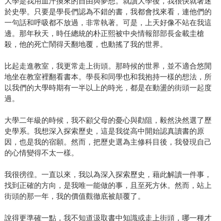
大學是我用血汗換來的自由與夢想。就讀大學後，我很快就著迷
於史學。只要是學長們認為不錯的書，我都會找來看，連他們的
一句話和呼吸都不放過，非常執著。可是，上天好像不站在我這
邊。那年秋天，時任總統的朴正熙被中央情報部部長金載圭槍
殺，他的死亡鬧得天翻地覆，也動搖了我的世界。
比起走進教室，我更常走上街頭。那時候的世界，並不適合悠閒
地坐在教室裡翻看書本。學長和同學也和我抱持一樣的想法，所
以我們的大學時期有一半以上的時光，都是在動盪的街頭一起度
過。
大學二年級的時候，我不顧父母的憂心與勸阻，毅然決然選了歷
史學系。我想深入探索歷史，這是我從高中開始認真讀書的原
因，也是我的宿願。然而，把歷史選為主修科目後，我發現自己
的心情變得不太一樣。
我很徬徨。一直以來，我以為深入探索歷史，藉此解讀一件事，
找到正確的方向，是我唯一能做的事，且至死方休。然而，站上
街頭的那一年，我的價值觀徹底被顛覆了。
說得更準確一點，我不知道汲取書中知識或走上街頭，哪一種才