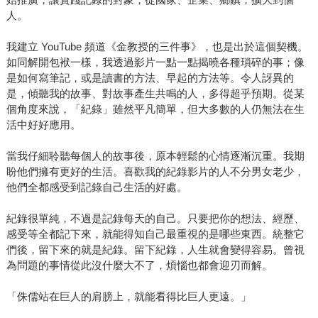
人。
我建立 YouTube 頻道《金教授的三件事》，也是出於這個契機。
如同解開包袱一樣，我透過影片一點一點揭曉各種瑣碎的事；像
是如何寫筆記，或是讀書的方法、早起的方法等。令人訝異的
是，傾聽我的故事、對故事產生共鳴的人，多得超乎預期。從某
個角度來說，「紀錄」雖然平凡簡單，但大多數的人仍無法在生
活中好好應用。
當我仔細聆聽每個人的故事後，原本輕鬆的心情逐漸沉重。我期
盼他們擁有更好的生活。喜歡我的紀錄影片的人不分男女老少，
他們全都感受到記錄自己生活的好處。
紀錄很單純，不過是記錄每天的自己。只要把你的想法、經歷、
感受等全都記下來，就能得知自己最重視的是哪些東西。統整它
們後，留下來的就是紀錄。留下紀錄，人生就會變得容易。曾視
為問題的事情從此沒什麼大不了，煩惱也都會迎刃而解。
「侏儒站在巨人的肩膀上，就能看得比巨人更遠。」