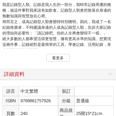
我是記錄型人類。記錄是我人生的一部分，我時常記錄周遭的種
種，做這件事對我來說有如飲食。記錄型人類會把散落在身邊的
無數知識與智慧放在心裡。
簡而言之，成為記錄型人類會變得特別聰明。因此，我成了一名
紀錄推廣者，不時建議身邊的人成為記錄型人類，告訴大家記錄
的理由與必要性：「請記錄吧。你的人生將會變得不一樣。」
絕大多數的人都希望活得更智慧，擁有更高水準的知識。想實現
這兩件事，記錄絕對是最簡單的工具。學會記錄、活用紀錄，肯
定能更接近你的目標。
記錄之於各種成就都是不可或缺，無論是提高學習成效，還是規
看更多
畫未來、讓人生變得積極進取。記錄的優點多得說不完，我就先
拿最普遍的兩個優點來說明。
1.記錄讓人持續成長
詳細資料
從出生到死去的那一刻，人類都在成長。這裡說的成長是持續累
積知識與智慧，同時不停拓展自己。停止成長的人不會有未來，
所以我們總是在不知不覺中渴望著成長。
語言
中文繁體
裝訂
人類成長的方法大致可分為兩種，其一是從外界獲得成長，其一
ISBN
9789861757926
分級
普通級
是從內在得到發展。同時利用這兩種方法，就能產生加乘效果，
達到真正的突破。
商品規
記錄的型態也差不多，同樣是透過兩種方法進化而來。第一種型
頁數
240
25開15*21cm