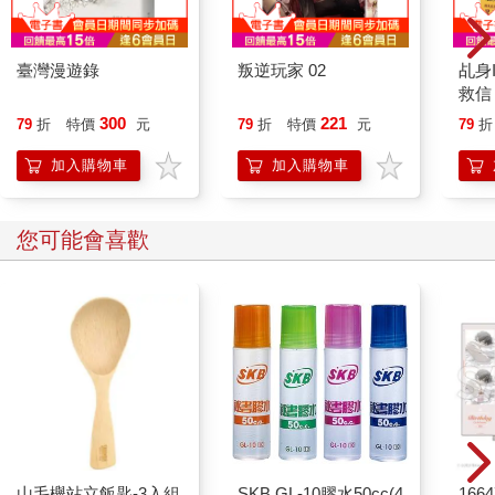
重要的是，紀錄可以幫我們把吸收的知識分類到長期記憶中，緊
緊抓住那些我們錯過或放開的東西。為了記下學過的內容，我們
得保持高度專注。做到①專注閱讀②仔細思考後記錄下來③多次
臺灣漫遊錄
叛逆玩家 02
乩身
回顧紀錄，讓大腦認知到這個知識必須放在長期記憶。
救信
我們每天接觸到的龐大知識最終幾乎全都消散而去，不覺得可惜
300
221
79
折
特價
元
79
折
特價
元
79
折
嗎？比起可惜，你應該感到警惕，畢竟我們每天都在錯過成長的
機會。如果想攝取豐富的知識，就不能只是囫圇吞棗。唯有好好
加入購物車
加入購物車
消化這些知識，它才會成為你的血肉。
記錄型人類的記憶方法：「記錄，然後覆誦出來」
您可能會喜歡
有些人說：「我很認真做筆記，但還是記不住。」無論多認真筆
記、仔細畫下重點，依舊記不住學習內容，多半是因為錯誤的筆
記習慣。
我想問各位，你為什麼做筆記？大部分的人應該都是為了記住某
件事才這麼做。可是務必留意，一旦你產生了「先筆記下來，之
後再看」的想法，這個筆記將會在無意間被你推到記憶的角落。
要是很難理解的話，再問各位另一個問題。你記得幾組電話號
碼？除了自己的電話號碼以外，還記得誰的？很多人甚至沒想過
要背下電話號碼。智慧型手機尚未普及的年代，我們記得的電話
山毛櫸站立飯匙-3入組
SKB GL-10膠水50cc(4
1664
號碼非常多。然而，現在可以把號碼全都存在手機裡，默背顯得