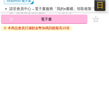
線上課程亦然。各位應該都有過暫停影片、認真抄筆記、繼續播
日
放，或者錯過某些段落時，倒帶重看的經驗吧？如果一直執著於
請至會員中心→電子書服務「我的e書櫃」領取複製『兌換
筆記，絕對很難專心上課。
碼』至電子書服務商Readmoo進行兌換。
更何況，你之後會複習筆記嗎？我想不會吧。即使真的想複習，
筆記內容這麼多，什麼時候才看得完？哪怕是看完了，想不起老
退換貨須知：
師在課堂上說過的話，依舊是徒勞無功。人對於語言的理解遠比
因版權保護，您在金石堂所購買的電子書僅能以金石堂專屬
文字更強，可惜老是本末倒置。
的閱讀軟體開啟閱讀，無法以其他閱讀器或直接下載檔案。
依據「消費者保護法」第19條及行政院消費者保護處公告之
為什麼該寫摘要
「通訊交易解除權合理例外情事適用準則」，非以有形媒介
提供之數位內容或一經提供即為完成之線上服務，經消費者
假如上課時用心筆記，內容卻像別人寫的一樣新鮮；讀完書做了
事先同意始提供。（如：電子書、電子雜誌、下載版軟體、
筆記，內容卻彷彿不曾看過一樣陌生，如此認真筆記究竟是為了
虛擬商品…等），
不受「網購服務需提供七日鑑賞期」的限
什麼？
制
。為維護您的權益，建議您先使用「試閱」功能後再付款
有些人正好相反，他們從不筆記，把心力全放在聽講，我覺得這
購買。
樣反而比較好。從眾多內容中挑出重點來筆記，做這件事才有意
義。畢竟抄下一堆筆記，難保不會反客為主，失去焦點。
若是細數我們一星期當中經歷的、聽到的、感受到的東西，會有
多少呢？按照細分的程度來說，少則一百至兩百個，多則一萬至
兩萬個左右。即使我們想掌握全部的資訊，也不可能完全記下
來。因此，「摘要」是不可或缺的。
摘要是壓縮記憶、重新創造的行為。舉例來說，昨天你走在路