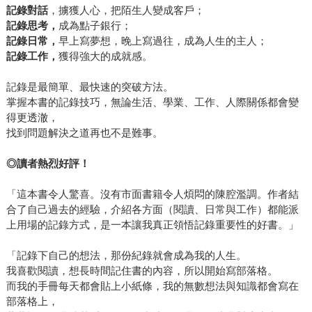
記錄對話
，擄獲人心，把陌生人變成客戶；
記錄思考，
成為點子銀行；
記錄日常，
早上寫夢想，晚上寫過往，成為人生的主人；
記錄工作，
獲得強大的成就感。
記錄是最簡單、最快速的突破方法。
掌握本書的記錄技巧，無論生活、學業、工作、人際關係都會變
得更透澈，
找到問題解決之道再也不是難事。
◎讀
者熱烈好評！
「這本書令人驚喜。沒有市面書籍令人煩悶的陳腔濫調。作者結
合了自己過去的經驗，介紹各方面（閱讀、日常與工作）都能派
上用場的記錄方式，是一本讓我真正領悟記錄重要性的好書。」
「記錄下自己的想法，那份紀錄就會成為我的人生。
我喜歡閱讀，想長時間記住書的內容，所以開始寫部落格。
而我的手冊每天都會貼上小紙條，我的無數想法與知識都會寫在
部落格上，