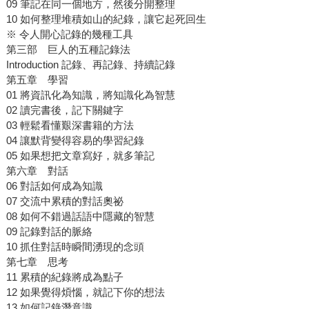
09 筆記在同一個地方，然後分開整理
10 如何整理堆積如山的紀錄，讓它起死回生
※ 令人開心記錄的幾種工具
第三部 巨人的五種記錄法
Introduction 記錄、再記錄、持續記錄
第五章 學習
01 將資訊化為知識，將知識化為智慧
02 讀完書後，記下關鍵字
03 輕鬆看懂艱深書籍的方法
04 讓默背變得容易的學習紀錄
05 如果想把文章寫好，就多筆記
第六章 對話
06 對話如何成為知識
07 交流中累積的對話奧祕
08 如何不錯過話語中隱藏的智慧
09 記錄對話的脈絡
10 抓住對話時瞬間湧現的念頭
第七章 思考
11 累積的紀錄將成為點子
12 如果覺得煩惱，就記下你的想法
13 如何記錄潛意識