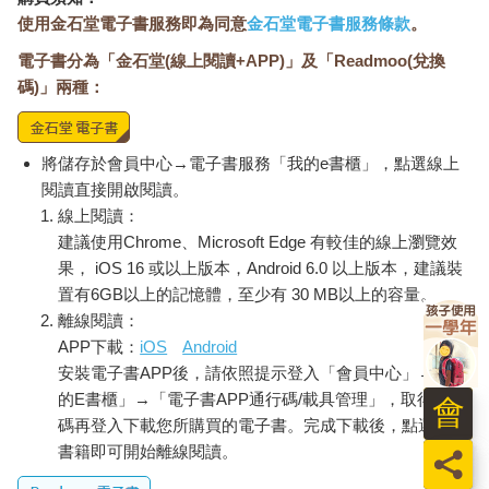
鍊後，我們就會牢牢記住這件事。
使用金石堂電子書服務即為同意
金石堂電子書服務條款
。
「記錄，然後覆誦出來」是記住一件事的最佳方法。無論是讀
電子書分為「金石堂(線上閱讀+APP)」及「Readmoo(兌換
書、工作、日常生活都無所謂，只要透過紀錄盡量保留記憶，未
來不管做什麼，都有機會發揮驚人的實力。
碼)」兩種：
記錄高手不會寫太多
將儲存於會員中心→電子書服務「我的e書櫃」，點選線上
當我說自己是紀錄學者時，大部分的人都會認為我是那種成天在
閱讀直接開啟閱讀。
筆記本寫滿文字的人。他們的腦海中浮現的，想必是從早到晚仔
線上閱讀：
細記錄、統整生活大小事的人。事實上，這種想法半對半錯。
建議使用Chrome、Microsoft Edge 有較佳的線上瀏覽效
我會記錄一整天發生的事情，像是今天該做的事、閒暇時的娛
果， iOS 16 或以上版本，Android 6.0 以上版本，建議裝
樂、與別人的對話、我的情緒，甚至做了哪些家事。只不過，並
置有6GB以上的記憶體，至少有 30 MB以上的容量。
不會一字不漏地把工作內容或對話等「照樣」寫下來。
離線閱讀：
許多人聽到別人叫他們記錄，都誤以為要像速記員那樣，記下全
APP下載：
iOS
Android
部的事情。如果叫他們邊閱讀邊筆記，紀錄甚至會厚得和一本書
安裝電子書APP後，請依照提示登入「會員中心」→「我
沒兩樣。另外，若叫他們讀二十頁左右時記錄一下，他們記錄這
二十頁所耗費的時間，和閱讀時間差不多。光聽我這麼說，就覺
的E書櫃」→「電子書APP通行碼/載具管理」，取得通行
會
得喘不過氣吧。這無非是讓人放棄記錄的捷徑。
碼再登入下載您所購買的電子書。完成下載後，點選任一
邊上課邊記錄也是大同小異。儘管你悉數記下老師所說，依舊記
書籍即可開始離線閱讀。
員
不住課堂的內容，實在冤枉。