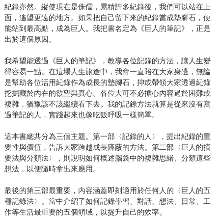
紀錄亦然。縱使現在是侏儒，累積許多紀錄後，我們可以站在上
面，遙望更遠的地方。如果把自己留下來的紀錄當成墊腳石，便
能站到最高點，成為巨人。我把書名定為《巨人的筆記》，正是
出於這個原因。
我希望能透過《巨人的筆記》，教導各位記錄的方法，讓人生變
得容易一點。在這場人生旅途中，我會一直陪在大家身邊，無論
是幫助各位活用紀錄作為成長的墊腳石，抑或帶領大家透過紀錄
挖掘藏於內在的欲望與真心。各位大可不必擔心內容過於困難或
複雜，猶豫該不該繼續看下去。我的記錄方法就算是從來沒有寫
過筆記的人，實踐起來也像吃飯呼吸一樣簡單。
這本書總共分為三個主題。第一部〈記錄的人〉，提出紀錄的重
要性與價值，告訴大家跨越成長障蔽的方法。第二部〈巨人的摘
要法與分類法〉，則說明如何概述腦袋中的複雜思緒、分類這些
想法，以便隨時拿出來應用。
最後的第三部最重要，內容涵蓋即刻適用於任何人的〈巨人的五
種記錄法〉。當中介紹了如何記錄學習、對話、想法、日常、工
作等生活最重要的五個領域，以提升自己的效率。