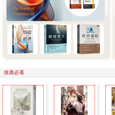
海，它們還是像竹籃裡的水一樣嘩嘩流乾。
那時我才意識到，即使動作會變得比較慢，還是要充分利用時
間，好好把東西記起來。於是，我開始記錄。閱讀論文或書籍
時，我都會標記重點，在空白處寫上關鍵字。每次結束一個章
節，便把記在腦海中的重點寫在便條紙上。讀完一整本書後，再
把事先記下來的東西謄到筆記本，並且加上自己的想法。若有必
要，也會調整重點順序。
起初，這麼做並不是為了提升學習效率，單純是覺得都這麼努力
讀書了，卻一下就忘光光實在太可惜，才會出於本能開始記錄，
想把知識保留在腦海裡。這麼做雖然比以前耗時許多，但真的學
得到東西。
令人訝異的不只這點。過了三到四天後，記錄時間明顯縮短。再
過一陣子，連讀書的時間都變短了。我並未改變讀書的方式，只
推薦必看
是善用紀錄來打通脈絡，書自然讀得比較快。
就算不讀書或上課，我們照樣可以從生活經驗獲得各種收穫。世
界上滿是知識、資訊與靈感，但我們往往與之擦肩而過，或者沒
有好好抓緊它們。
這絕不是因為你頭腦不好，而是因為大腦容量有限。大腦無法記
住所有的資訊，所以將記憶分為兩種：很快就忘了的短期記憶和
長久保存的長期記憶。