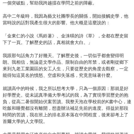
一個突破點，幫助我跨越擋在學問之前的障蔽。
高中二年級時，我因為藝文社團學長的關係，開始接觸史學，他
當時說的話對我產生很大的影響。他大概是這麼說的：
「金東仁的小說《馬鈴薯》、金洙暎的詩《草》，全都在歷史留
下了一頁。了解歷史的話，真相就會大白。」
我跟那句話角力了好幾天。了解歷史後，一切似乎都會變得明
朗。我相信，無論是文學作品、限制自由的宵禁，或者剛從鄉下
來到九老工業園區的女工人生，只要從歷史的角度去觀察，一定
能得知這莫名的憤怒、空虛和失落感，究竟意味著什麼。
就讀高中的時候，我之所以想考大學，只為一個原因：那就是好
好學歷史。從未認真準備大學考試的我，為了實現學習歷史的抱
負，從高二暑假開始伏案苦讀。我整天泡在學校前的K書中心，連
吃飯和睡覺都沒有離開，想盡辦法補足先前的進度。得益於那段
時間的苦讀，我在班上的排名原本落在中間程度，後來卻考上了
首爾大學的人文學院。