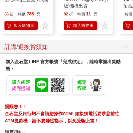
版)隨機出貨
拍貼
沒有必要。將記憶託付給筆記，也是同樣的道理。
想不起來某件事就直接查看筆記的做法，不外乎是紀錄的次要功
788
11
66
折
特價
元
92
折
特價
元
特價
能。假如你下意識依賴這點，不再自主記憶，記性就會越來越
加入購物車
加入購物車
差。列舉幾項對記憶造成不良影響的錯誤筆記習慣如下。
第一，為了不記某件事所做的筆記。
第二，不經思考的筆記。
第三，未重複利用的筆記。
訂購/退換貨須知
就像前面說的，為了不記某件事所做的筆記，無法在腦海中占有
一席之地。而不經思考的筆記，難以消化成自己的東西，與複製
加入金石堂 LINE 官方帳號『完成綁定』，隨時掌握出貨動
貼上並無二致，根本不會留下印象（在後續的章節，我將會告訴
態：
各位如何把筆記消化成自己的東西）。最後一種則是不再查看的
筆記，寫過就丟的不能算是紀錄。假使記錄的出發點是整理資
訊，將其內化成自己的東西，終點就是要隨時回顧它。簡而言
之，就是要重新拿出來確認。
這樣說來，究竟該如何筆記才能記住一件事呢？我的建議是：
「記錄，然後覆誦出來」，不妨就稱其為記錄型人類的記憶方法
提醒您！！
吧。
金石堂及銀行均不會請您操作ATM! 如接獲電話要求您前往
記憶，越淬鍊越恆久。倘若解讀一件事是記憶的開端，寫筆記就
ATM提款機，請不要聽從指示，以免受騙上當！
是記憶的第一次淬鍊，回顧筆記是記憶的第二次淬鍊。第三次，
也就是最後一次淬鍊，則是用言語和文字重新表述。完成三次淬
購買須知：