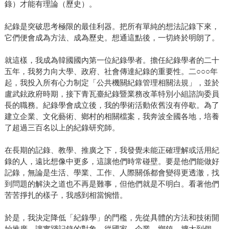
錄）才能有理論（歷史）。
紀錄是突破思考極限的最佳利器。把所有單純的想法記錄下來，
它們便會成為方法、成為歷史。想通這點後，一切終於明朗了。
就這樣，我成為韓國國內第一位紀錄學者。擔任紀錄學者的二十
五年，我努力向大學、政府、社會傳達紀錄的重要性。二○○○年
起，我投入所有心力制定「公共機關紀錄管理相關法規」，並於
盧武鉉政府時期，接下青瓦臺紀錄暨業務改革特別小組諮詢委員
長的職務。紀錄學會成立後，我的學術活動依舊沒有停歇。為了
建立企業、文化藝術、鄉村的相關檔案，我奔波全國各地，培養
了超過三百名以上的紀錄研究師。
在長期的記錄、教學、推廣之下，我發覺未能正確理解或活用紀
錄的人，遠比想像中更多，這讓他們時常碰壁。要是他們能做好
記錄，無論是生活、學業、工作、人際關係都會變得更透澈，找
到問題的解決之道也不再是難事，但他們就是不明白。看著他們
苦苦掙扎的樣子，我感到相當惋惜。
於是，我決定降低「紀錄學」的門檻，先從具體的方法和技術開
始推廣，讓實踐記錄的對象，從國家、企業、鄉鎮，擴大到個