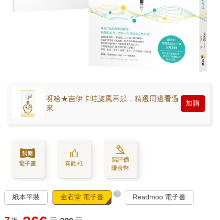
呀哈★吉伊卡哇旋風再起，精選周邊看過
加購
來
寫評價
電子書
喜歡+1
賺金幣
?
紙本平裝
金石堂 電子書
Readmoo 電子書