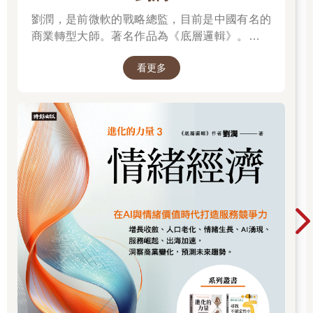
屬空間。若是能將腦海中的房間整理乾淨，把想法好好收集起
來，方便有需要時隨時取用，想必會過得很自由吧。因此，我總
劉潤，是前微軟的戰略總監，目前是中國有名的
是對人說：「想活得自由，就記錄吧。」
商業轉型大師。著名作品為《底層邏輯》。唯有
奉勸各位一定要成為記錄型人類（接下來我仍會一直提到這
透過「底層邏輯+環境變數」，才能在千變萬化
點），以利每天持續成長，獲得自由的人生。成為記錄型人類其
看更多
的世界中，認清所有真相！
實不簡單，你必須再三體驗紀錄的各種功效，包含前述的成長與
自由，而且至少維持半年以上。
知道方法卻不實踐，什麼都不會改變。最愚蠢的期待，莫過於以
為自己領悟了就會改變。現在的你，充其量只能算是站在起跑線
上。成就，是身體記憶與實現勇氣的產物。養成習慣、持續實
踐，從過程中獲得一點快樂，才能走上成功的道路。別再錯過找
上門的機會，讓自己獲得成長與自由吧。
抓住消散的知識
這是四十年前的事了。退伍後，我決定重回校園。復學前三個
月，我每天花十八個小時讀書，努力想追上落後的進度。各位想
想，一天花十八個小時讀書，有可能一無所獲嗎？第一個星期可
說收穫良多，我讀完了十五篇左右的論文，也看完了兩本書。
但問題是，以這種方式學到的東西無法長久。幾天後，我逐漸淡
忘看過的內容，最終忘得一乾二淨。儘管我不斷把知識填進腦