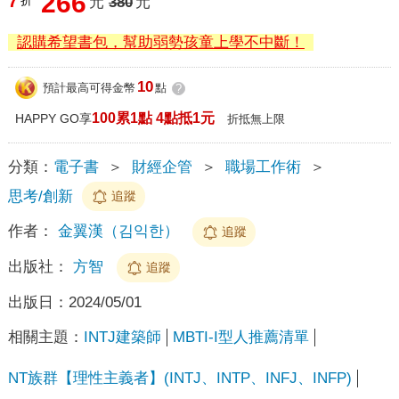
266
7
折
元
380
元
認購希望書包，幫助弱勢孩童上學不中斷！
10
預計最高可得金幣
點
?
100累1點 4點抵1元
HAPPY GO享
折抵無上限
分類：
電子書
＞
財經企管
＞
職場工作術
＞
思考/創新
追蹤
作者：
金翼漢（김익한）
追蹤
出版社：
方智
追蹤
出版日：
2024/05/01
相關主題：
INTJ建築師
MBTI-I型人推薦清單
NT族群【理性主義者】(INTJ、INTP、INFJ、INFP)