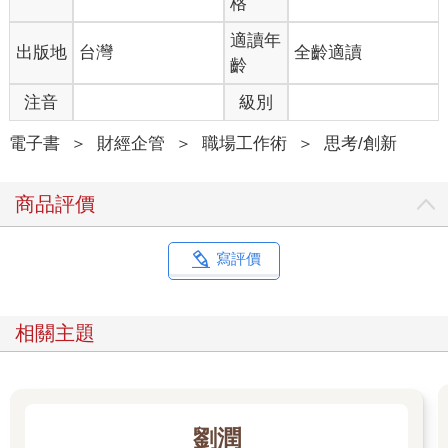
格
態是蒐集外來的無數知識與非知識資訊，然後挑出重點，留存重
要的資訊當作紀錄。第二種型態則是藉由記錄，展現內在深處的
適讀年
出版地
台灣
全齡適讀
潛力。換句話說，就是透過閱讀、看影片、對話等行為，累積內
齡
在的知識，再以記錄的型態呈現出來。這兩種記錄型態像齒輪一
樣相互齧合時，就會提升效果，使你活得充滿智慧。
注音
級別
2.記錄讓人得以主導人生
成為人生的主人，無異於獲得自由人生。初聞這句話，頃刻間可
電子書
＞
財經企管
＞
職場工作術
＞
思考/創新
能很難理解。誠如前述，紀錄是統整之後留下來的東西。把自由
四散的東西聚集起來，賦予秩序的行為，難道不會和自由差太多
商品評價
嗎？從結論來看的話，絕對不會。我推薦各位的記錄方法，將帶
領你們邁向自由人生，我也是因為這樣才開始記錄。
試想你正站在一個凌亂不堪的房間。此時，你急需確認一本書的
寫評價
內容，卻怎樣都找不到那本書。書桌放滿了書，床上雜物堆積如
山，你得從一團混亂中慢慢尋找才行。假如房間整理妥當，根本
不需要浪費珍貴的時間找它。但現在，你甚至有可能找不到。
相關主題
讓我來問問各位，哪一種情況比較自由呢？秩序之所以能讓我們
獲得真正的自由，原因就在於可以減少無謂的瑣事，讓你自行打
造人生，做自己想做的事情。身處混亂之中的人，絕對無法獲得
自由。
紀錄等同於整理好凌亂不堪的房間，打造隨時都能自由活動的專
劉潤