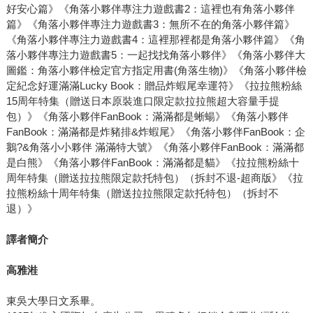
好安心篇》《角落小夥伴專注力遊戲書2：這裡也有角落小夥伴
篇》《角落小夥伴專注力遊戲書3：無所不在的角落小夥伴篇》
《角落小夥伴專注力遊戲書4：這裡那裡都是角落小夥伴篇》《角
落小夥伴專注力遊戲書5：一起找找角落小夥伴》《角落小夥伴大
圖鑑：角落小夥伴檢定官方指定用書(角落生物)》《角落小夥伴檢
定紀念好運滿滿Lucky Book：贈品炸蝦尾幸運符》《拉拉熊粉絲
15周年特集（贈送日本原裝進口限定款拉拉熊超大容量手提
包）》《角落小夥伴FanBook：滿滿都是蜥蝪》《角落小夥伴
FanBook：滿滿都是炸豬排&炸蝦尾》《角落小夥伴FanBook：企
鵝?&角落小小夥伴 滿滿特大號》《角落小夥伴FanBook：滿滿都
是白熊》《角落小夥伴FanBook：滿滿都是貓》《拉拉熊粉絲十
周年特集（贈送拉拉熊限定款托特包）（拆封不退-超商版》《拉
拉熊粉絲十周年特集（贈送拉拉熊限定款托特包）（拆封不
退）》
譯者簡介
高雅溎
東吳大學日文系畢。