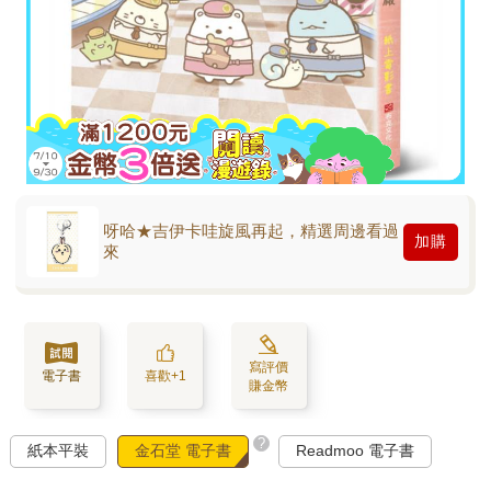
呀哈★吉伊卡哇旋風再起，精選周邊看過
加購
來
寫評價
電子書
喜歡+1
賺金幣
?
紙本平裝
金石堂 電子書
Readmoo 電子書