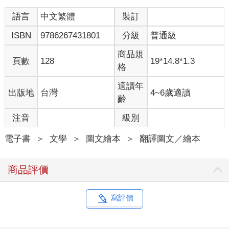
語言
中文繁體
裝訂
ISBN
9786267431801
分級
普通級
商品規
頁數
128
19*14.8*1.3
格
適讀年
出版地
台灣
4~6歲適讀
齡
注音
級別
電子書
＞
文學
＞
圖文繪本
＞
翻譯圖文／繪本
商品評價
寫評價