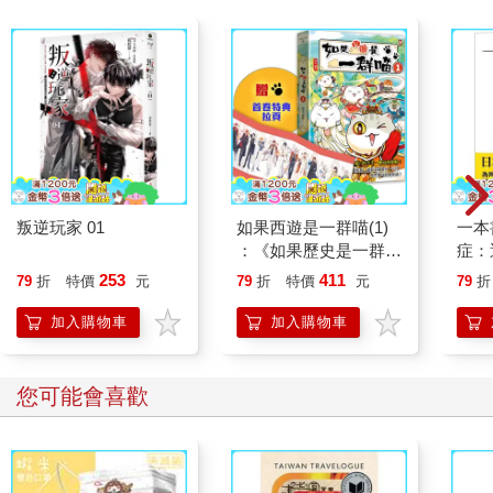
叛逆玩家 01
如果西遊是一群喵(1)
一本
：《如果歷史是一群
症：
喵》作者最新力作，附
開大
253
411
79
折
特價
元
79
折
特價
元
79
折
【首卷特典】拉頁
人也
的3
加入購物車
加入購物車
您可能會喜歡