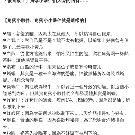
「很喜歡！」角落小夥伴們大聲的回答……
【角落小夥伴、角落小小夥伴就是這樣的】
❤貓：害羞的貓。因為太在意他人，所以搞得自己很累。
❤企鵝？：對自己是不是企鵝不太有把握。以前頭上好像曾有個
盤子…最喜歡小黃瓜。
❤白熊：從北方逃跑出來，怕冷又怕生的熊。窩在角落喝一杯熱
茶時，讓他感覺最平靜。
❤裹布：白熊的行李，用來佔位子或是寒冷時使用。
❤蜥蜴：其實是一種來自海洋的恐龍。怕被獵捕所以偽裝成蜥
蜴。很想念母親。
❤偽蝸牛：嚮往成為蝸牛，所以背上一個外殼的蛞蝓。對這個小
謊感到內疚。但其實角落小夥伴們全都發現牠其實是蛞蝓。
❤炸豬排：炸豬排的邊邊。瘦肉1%、肥油99%，因為都是油，所
以被剩下來……
❤炸蝦尾：因為太硬所以被吃剩下來……與炸豬排是知心好友。
❤麻雀：普通的麻雀，因為喜歡炸豬排，為了想啄食炸豬排而
來。
❤粉圓：奶茶先被喝完，因為不好吸而被剩下的。