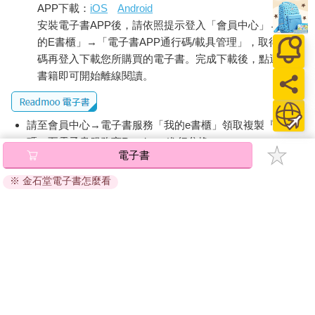
APP下載：
iOS
Android
安裝電子書APP後，請依照提示登入「會員中心」→「我
的E書櫃」→「電子書APP通行碼/載具管理」，取得通行
碼再登入下載您所購買的電子書。完成下載後，點選任一
書籍即可開始離線閱讀。
請至會員中心→電子書服務「我的e書櫃」領取複製『兌換
碼』至電子書服務商Readmoo進行兌換。
電子書
退換貨須知：
※ 金石堂電子書怎麼看
因版權保護，您在金石堂所購買的電子書僅能以金石堂專屬
的閱讀軟體開啟閱讀，無法以其他閱讀器或直接下載檔案。
依據「消費者保護法」第19條及行政院消費者保護處公告之
「通訊交易解除權合理例外情事適用準則」，非以有形媒介
提供之數位內容或一經提供即為完成之線上服務，經消費者
事先同意始提供。（如：電子書、電子雜誌、下載版軟體、
虛擬商品…等），
不受「網購服務需提供七日鑑賞期」的限
制
。為維護您的權益，建議您先使用「試閱」功能後再付款