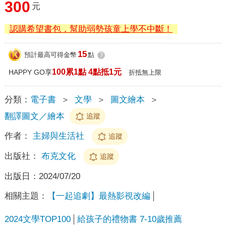
300
元
認購希望書包，幫助弱勢孩童上學不中斷！
15
預計最高可得金幣
點
?
100累1點 4點抵1元
HAPPY GO享
折抵無上限
分類：
電子書
＞
文學
＞
圖文繪本
＞
翻譯圖文／繪本
追蹤
作者：
主婦與生活社
追蹤
出版社：
布克文化
追蹤
出版日：
2024/07/20
相關主題：
【一起追劇】最熱影視改編
2024文學TOP100
給孩子的禮物書 7-10歲推薦