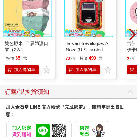
雙色蝦米_三層防護口
Taiwan Travelogue: A
吉伊
罩（2入）
Novel(U.S.-printed
伊卡
edition)
35
499
特價
元
73
折
特價
元
9
折
加入購物車
加入購物車
訂購/退換貨須知
加入金石堂 LINE 官方帳號『完成綁定』，隨時掌握出貨動
態：