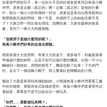
在某個平靜的日子，有一位好久不見的好朋友前來拜訪角落小夥
伴們。原來是企鵝（真正的）啊！企鵝（真正的）從他的行囊
中，取出一個小小的布偶和一封信，原來這是來自白熊母親和白
熊雙胞胎兄弟的問候。咦？可是，布偶脖子上的鈕釦怎麼不見
了？大家立即一同出發去尋找，找啊找著，大家在森林的角落
處，見到了一棟大大的建築物。
「這棟房子是做什麼用的呢？」
角落小夥伴們好奇的走進去探險。
裡面有個大大的房間，有著大大的桌子、很多箱子，到處散落著
準備做什麼的材料，以及不知可以做什麼的機器。白熊一不小心
觸碰到一個按鈕，房間的燈亮了，機器也動了起來！下方的門
內，走出了一個頭戴小帽子、頸上繫著紅色蝴蝶結的小熊。
聽說了大家是來尋找布偶鈕釦的，小熊讓角落小夥伴們看看工廠
中的失物堆，裡面有各式各樣的零件。角落小夥伴們拿著零件試
著組裝，看看是不是可以組合出一個玩具。
「你們……喜歡做玩具嗎？」