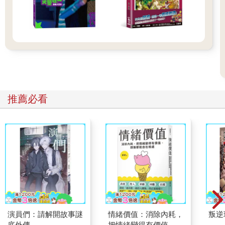
推薦必看
演員們：請解開故事謎
情緒價值：消除內耗，
叛逆
底外傳
把情緒變得有價值，跟