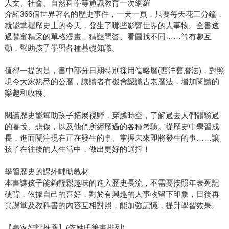
人文、社會、自然科學等通識教育一次網羅
介紹366個世界著名的歷史事件，一天一頁，只要每天花三分鐘，
就能掌握歷史上的今天，發生了哪些影響世界的人事物。全書透
過豐富精采的單格漫畫、猜謎問答、看圖找不同……等有趣互
動，幫助孩子學習各種基礎知識。
值得一提的是，書中部分日期特別採用儒略曆(西洋舊曆法)，對照
現今大家熟悉的公曆，讓讀者有機會認識古老曆法，增加閱讀的
樂趣和收穫。
閱讀歷史能幫助孩子拓展視野，穿越時空，了解過去人們體驗過
的喜悅、悲傷，以及他們所經歷過的各種考驗。從歷史中學習成
長，進而關注現在正在發生的事、掌握未來即將發生的事……讓
孩子在往後的人生當中，做出更好的選擇！
學習歷史的課外輔助教材
本書讓孩子能夠輕鬆趣味的進入歷史長流，不需要按照年表死記
硬背，依據自己的喜好，對於有興趣的人事物留下印象，日後再
與課堂及教科書的內容互相對照，能加強記憶，提升學習效果。
【專家好評推薦】(依姓氏筆畫排列)