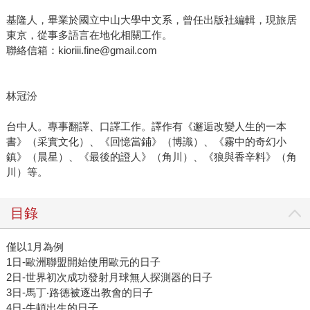
基隆人，畢業於國立中山大學中文系，曾任出版社編輯，現旅居
東京，從事多語言在地化相關工作。
聯絡信箱：kioriii.fine@gmail.com
林冠汾
台中人。專事翻譯、口譯工作。譯作有《邂逅改變人生的一本
書》（采實文化）、《回憶當鋪》（博識）、《霧中的奇幻小
鎮》（晨星）、《最後的證人》（角川）、《狼與香辛料》（角
川）等。
目錄
僅以1月為例
1日-歐洲聯盟開始使用歐元的日子
2日-世界初次成功發射月球無人探測器的日子
3日-馬丁‧路德被逐出教會的日子
4日-牛頓出生的日子