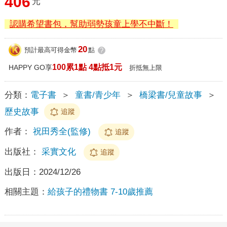
406
元
認購希望書包，幫助弱勢孩童上學不中斷！
20
預計最高可得金幣
點
?
100累1點 4點抵1元
HAPPY GO享
折抵無上限
分類：
電子書
＞
童書/青少年
＞
橋梁書/兒童故事
＞
歷史故事
追蹤
作者：
祝田秀全(監修)
追蹤
出版社：
采實文化
追蹤
出版日：
2024/12/26
相關主題：
給孩子的禮物書 7-10歲推薦