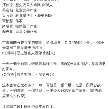
江仲淵│歷史說書人團隊 創辦人
吳在媖│兒童文學作家
吳宜蓉│教育學博士・歷史教師
宋怡慧│作家
尚瑞君│暢銷親子作家
顏志豪│兒童文學作家
本書藉由有趣可愛的插圖，吸引讀者一頁頁地翻閱下去，不知不
覺掌握了世界歷史的趨向！
(江仲淵│歷史說書人團隊 創辦人)
一天一個小知識，輕鬆容易好吞食。搭配QA立即測驗，反芻吸收
好回味。
(吳宜蓉│教育學博士・歷史教師)
這本書實在太有趣了，每一頁就是一張日曆，也是一段歷史故
事，一則漫畫，一個猜謎，一場令人難忘的嘉年華會。(顏志豪│
兒童文學作家)
【適讀年齡】國小中高年級以上。