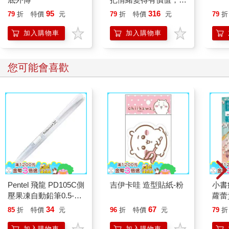
誰都能自在相處
95
316
79
折
特價
元
79
折
特價
元
79
折
加入購物車
加入購物車
您可能會喜歡
Pentel 飛龍 PD105C側
吉伊卡哇 造型貼紙-粉
小書
壓果凍自動鉛筆0.5-白
蘿蕾
桿
34
67
85
折
特價
元
96
折
特價
元
79
折
加入購物車
加入購物車