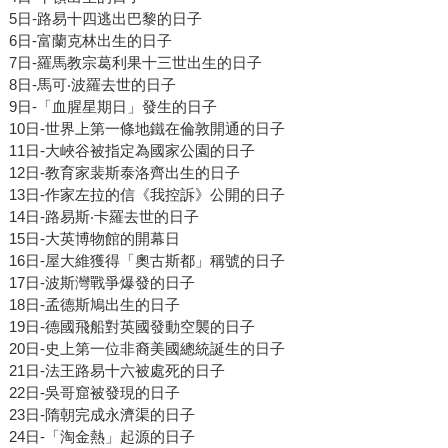
5日-路易十四逃出巴黎的日子
6日-富蘭克林出生的日子
7日-羅馬教宗葛利果十三世出生的日子
8日-馬可‧波羅去世的日子
9日-「血腥星期日」發生的日子
10日-世界上第一條地鐵在倫敦開通的日子
11日-大峽谷被指定為國家公園的日子
12日-教育家裴斯泰洛齊出生的日子
13日-作家左拉的信《我控訴》公開的日子
14日-路易斯‧卡羅去世的日子
15日-大英博物館的開幕日
16日-屋大維獲得「奧古斯都」稱號的日子
17日-波斯灣戰爭爆發的日子
18日-孟德斯鳩出生的日子
19日-德國飛船對英國發動空襲的日子
20日-史上第一位非裔美國總統誕生的日子
21日-法王路易十六被處死的日子
22日-吳哥窟被發現的日子
23日-隋朝完成永濟渠的日子
24日-「淘金熱」起源的日子