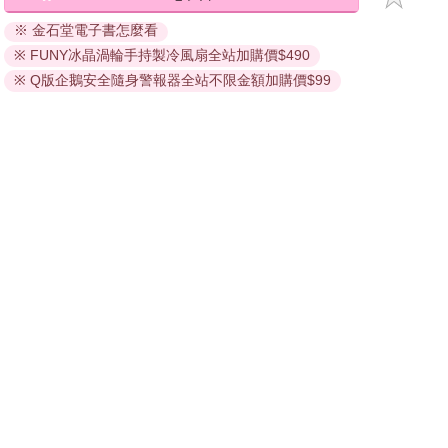
退換貨須知：
※ 金石堂電子書怎麼看
因版權保護，您在金石堂所購買的電子書僅能以金石堂專屬
※ FUNY冰晶渦輪手持製冷風扇全站加購價$490
的閱讀軟體開啟閱讀，無法以其他閱讀器或直接下載檔案。
依據「消費者保護法」第19條及行政院消費者保護處公告之
※ Q版企鵝安全隨身警報器全站不限金額加購價$99
「通訊交易解除權合理例外情事適用準則」，非以有形媒介
提供之數位內容或一經提供即為完成之線上服務，經消費者
事先同意始提供。（如：電子書、電子雜誌、下載版軟體、
虛擬商品…等），
不受「網購服務需提供七日鑑賞期」的限
制
。為維護您的權益，建議您先使用「試閱」功能後再付款
購買。