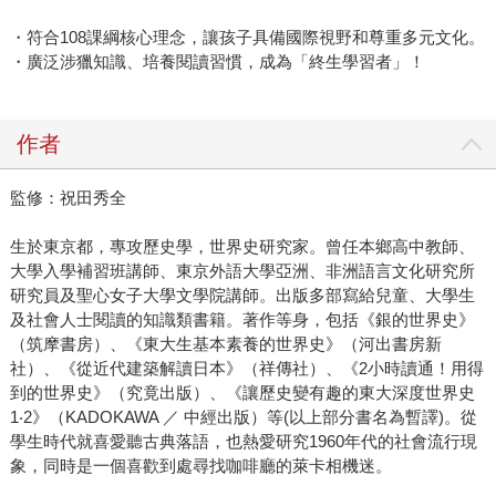
・符合108課綱核心理念，讓孩子具備國際視野和尊重多元文化。
・廣泛涉獵知識、培養閱讀習慣，成為「終生學習者」！
作者
監修：祝田秀全
生於東京都，專攻歷史學，世界史研究家。曾任本鄉高中教師、
大學入學補習班講師、東京外語大學亞洲、非洲語言文化研究所
研究員及聖心女子大學文學院講師。出版多部寫給兒童、大學生
及社會人士閱讀的知識類書籍。著作等身，包括《銀的世界史》
（筑摩書房）、《東大生基本素養的世界史》（河出書房新
社）、《從近代建築解讀日本》（祥傳社）、《2小時讀通！用得
到的世界史》（究竟出版）、《讓歷史變有趣的東大深度世界史
1‧2》（KADOKAWA ／ 中經出版）等(以上部分書名為暫譯)。從
學生時代就喜愛聽古典落語，也熱愛研究1960年代的社會流行現
象，同時是一個喜歡到處尋找咖啡廳的萊卡相機迷。