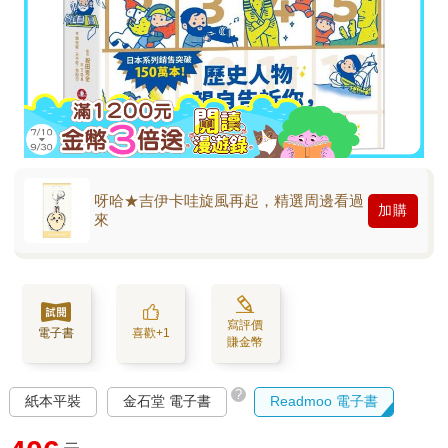
呀哈★吉伊卡哇旋風再起，精選周邊看過
加購
來
寫評價
電子書
喜歡+1
賺金幣
?
紙本平裝
金石堂 電子書
Readmoo 電子書