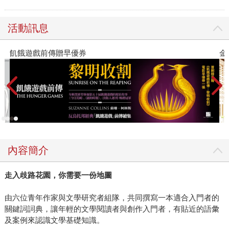
活動訊息
飢餓遊戲前傳贈早優券
金
內容簡介
走入歧路花園，你需要一份地圖
由六位青年作家與文學研究者組隊，共同撰寫一本適合入門者的
關鍵詞詞典，讓年輕的文學閱讀者與創作入門者，有貼近的語彙
及案例來認識文學基礎知識。