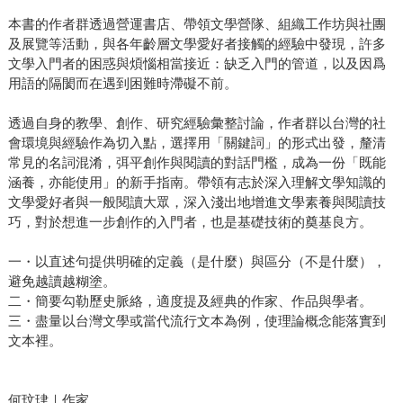
本書的作者群透過營運書店、帶領文學營隊、組織工作坊與社團
及展覽等活動，與各年齡層文學愛好者接觸的經驗中發現，許多
文學入門者的困惑與煩惱相當接近：缺乏入門的管道，以及因爲
用語的隔閡而在遇到困難時滯礙不前。
透過自身的教學、創作、研究經驗彙整討論，作者群以台灣的社
會環境與經驗作為切入點，選擇用「關鍵詞」的形式出發，釐清
常見的名詞混淆，弭平創作與閱讀的對話門檻，成為一份「既能
涵養，亦能使用」的新手指南。帶領有志於深入理解文學知識的
文學愛好者與一般閱讀大眾，深入淺出地增進文學素養與閱讀技
巧，對於想進一步創作的入門者，也是基礎技術的奠基良方。
一・以直述句提供明確的定義（是什麼）與區分（不是什麼），
避免越讀越糊塗。
二・簡要勾勒歷史脈絡，適度提及經典的作家、作品與學者。
三・盡量以台灣文學或當代流行文本為例，使理論概念能落實到
文本裡。
何玟珒｜作家