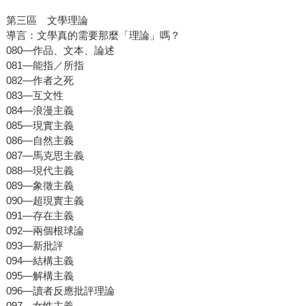
第三區 文學理論
導言：文學真的需要那麼「理論」嗎？
080—作品、文本、論述
081—能指／所指
082—作者之死
083—互文性
084—浪漫主義
085—現實主義
086—自然主義
087—馬克思主義
088—現代主義
089—象徵主義
090—超現實主義
091—存在主義
092—兩個根球論
093—新批評
094—結構主義
095—解構主義
096—讀者反應批評理論
097—女性主義