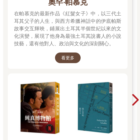
奧罕‧帕慕克
如新詩有「音樂性」，但散文或小說又何嘗沒有？小說或戲劇強
調「衝突」，但在散文與新詩裡，這項要素也並不罕見。
在帕慕克的最新作品《紅髮女子》中，以三代土
清大中文系的蔡英俊教授曾在一堂課程裡說到：人文學科的核
耳其父子的人生，與西方希臘神話中的伊底帕斯
心，說穿了就是「看得出來、講得清楚」。聽起來並不太難，但
故事交互輝映，鋪展出土耳其半個世紀以來的文
由於人文現象—文學當然是一種人文現象—本身的複雜性，要能
化演變，展現了他身為最強土耳其說書人的小說
跨過這道門檻，卻沒有想像中容易。希望在「創作觀念」的這些
技藝，還有他對人、政治與文化的深刻關心。
詞條洗禮之後，你也能成為「看得出來、講得清楚」、有眼力的
高手讀者。甚至，你也許還能更進一步：把這些觀念融入血肉，
看更多
成為通透文學原理的創作者。
誰說你只能寫「心得」呢？也許可以是你寫書給別人讀呢。
001——形式／內容
形式（form）與內容（content）是任何創意產出、創作領域，都
必須面對的重要課題：文學、繪畫、雕塑、塔羅牌、音樂，或是
一幅在NFT市場販賣的猴子插圖。乍看之下，明明「形式」與
「內容」截然不同，能夠分開討論—單以文學而言，形式著重的
是關於人物塑造、情節高潮、格律結構等技巧，是作品的「骨
架」基底；而內容則探問文學作品的核心主旨、意義、價值觀，