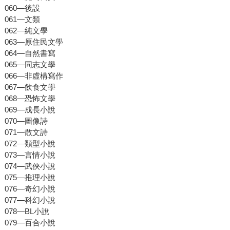
060—後設
061—文類
062—純文學
063—原住民文學
064—自然書寫
065—同志文學
066—非虛構寫作
067—飲食文學
068—恐怖文學
069—成長小說
070—圖像詩
071—散文詩
072—類型小說
073—言情小說
074—武俠小說
075—推理小說
076—奇幻小說
077—科幻小說
078—BL小說
079—百合小說