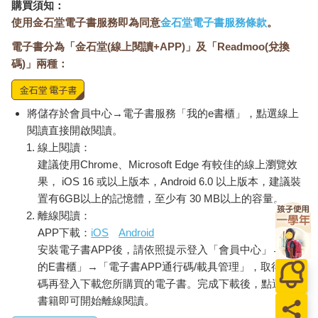
購買須知：
其一，是一段短小而充滿張力的同性情愫：「我們坐在田邊工具
使用金石堂電子書服務即為同意
金石堂電子書服務條款
。
間的屋頂，夏日快結束，但熱氣依舊，襯衫像未蛻之皮黏在身
上。」這是明喻。
電子書分為「金石堂(線上閱讀+APP)」及「Readmoo(兌換
其二，描寫戰亂、女性、在美國年輕士兵槍口之下的移民者時，
碼)」兩種：
生於越南、兩歲隨著母親搬到美國的王鷗行如此寫道：「女人站
在自己的一圈尿中。不。她腳底的不是尿，而是真人大小的句
點，標記她的句子結束，她還活著。」這是隱喻。
將儲存於會員中心→電子書服務「我的e書櫃」，點選線上
前者藉由暑氣、黏稠的氛圍，能讓人清楚意識到襯衫的狀態（與
閱讀直接開啟閱讀。
某種曖昧的官能性）；然而，後者所要呈現的幽微處境，幾乎是
線上閱讀：
難以用「具體」所承載的向度。
另一個廣受談論的「隱喻」經典案例，當屬著名的英國文豪、劇
建議使用Chrome、Microsoft Edge 有較佳的線上瀏覽效
作家威廉．莎士比亞（William Shakespeare）在《皆大歡喜》
果， iOS 16 或以上版本，Android 6.0 以上版本，建議裝
（As You Like It）中的句子：「世界是一座舞台，所有男人和女
置有6GB以上的記憶體，至少有 30 MB以上的容量。
人只是演戲的人；他們有各自的出場及進場。」（All the world's
離線閱讀：
a stage,/ And all the men and women merely Players;/ They have
APP下載：
iOS
Android
their exits and their entrances.）第一層隱喻以「舞台」勾勒出世
安裝電子書APP後，請依照提示登入「會員中心」→「我
界的輪廓，到了第二層隱喻則將「男人」與「女人」視為舞台的
的E書櫃」→「電子書APP通行碼/載具管理」，取得通行
表演者，暗示人類也只不過是穿梭其中（世界）的一員，所謂的
碼再登入下載您所購買的電子書。完成下載後，點選任一
「進場」與「出場」同時隱喻了人的生與死。透過隱喻的重重焊
書籍即可開始離線閱讀。
接，莎士比亞成功塑造了一種極具說服力的連結。