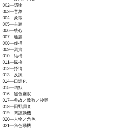
002—隱喻
003—意象
004—象徵
005—主題
006—核心
007—離題
008—虛構
009—寫實
010—結構
011—風格
012—抒情
013—反諷
014—口語化
015—幽默
016—黑色幽默
017—典故／致敬／抄襲
018—田野調查
019—閱讀動機
020—人物／角色
021—角色動機