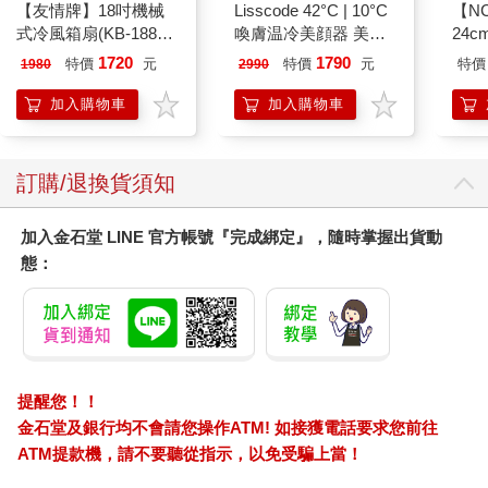
【友情牌】18吋機械
Lisscode 42°C | 10°C
【N
002——隱喻
式冷風箱扇(KB-1881
喚膚温冷美顔器 美膚
24c
按鍵在上方)
儀
1720
1790
特價
元
特價
元
特價
1980
2990
「隱喻」（Metaphor）最早是修辭學概念，原意是希臘語中的
「轉換」一詞。Meta本身有「超越、之外」等意思，而phor是
加入購物車
加入購物車
「傳送」。有趣的是，在現代希臘文中如果使用「metaphor」，
則用以指把行李移到馬車或電車上的載運工具。如果放在文學，
或許也可以想像成：將作者的感受與思想轉移到故事的「載運」
訂購/退換貨須知
過程。
提到「隱喻」這個概念，你或許也會接著聯想起明喻、轉喻、換
喻等國文課曾經提過的修辭概念，甚至想起那個暴力的考題拆解
加入金石堂 LINE 官方帳號『完成綁定』，隨時掌握出貨動
法：句子裡有「是、為、乃」是隱喻；而「像、彷彿、比較」則
態：
是明喻。但在文學上（尤其在詩歌中）更常出現的，多半是「隱
喻」的修辭。隱喻是以「兩物之間的相似性」來作為「間接」暗
示的比喻。透過想像、暗示的方式將A物視作B物—儘管A與B本身
各自無關，但藉由兩者之間某些幽微而相通的性質、情感或想
像，便能迸發出新意。
提醒您！！
所以「明喻」和「隱喻」最大的區別是：明喻有強烈的從屬關
係，主體明確，但隱喻則否之。以王鷗行（Ocean Vuong）的自
金石堂及銀行均不會請您操作ATM! 如接獲電話要求您前往
傳體小說《此生，你我皆短暫燦爛》（On Earth We’re Briefly
ATM提款機，請不要聽從指示，以免受騙上當！
Gorgeous）的兩段句子來看：