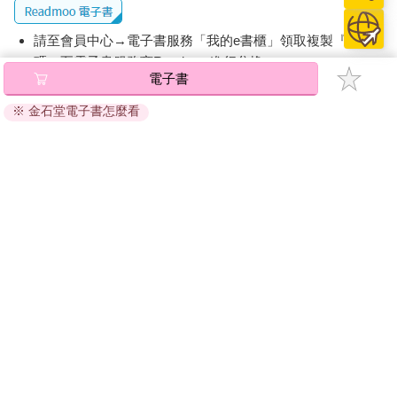
在一九八○年代，許多語言學家就已經認為，隱喻不只存在於修辭
中，其實在人類的普遍思維與日常行為裡，隱喻也無所不在。因
請至會員中心→電子書服務「我的e書櫃」領取複製『兌換
為我們所思維、記憶、行動的概念系統，其實本質上就是「隱喻
性」的。我們藉由不斷打比方的過程，在許多「相似」裡開創出
碼』至電子書服務商Readmoo進行兌換。
電子書
新的事物，用以認知或者顛覆世界既有的觀點。
退換貨須知：
自此，對於有志於文學的寫作者來說，如果在路上隨機遇見一個
※ 金石堂電子書怎麼看
因版權保護，您在金石堂所購買的電子書僅能以金石堂專屬
（或是許多個）隱喻：停下來思考，玩耍，甚至互相狩獵，大概
的閱讀軟體開啟閱讀，無法以其他閱讀器或直接下載檔案。
也只是再平常不過的事。
依據「消費者保護法」第19條及行政院消費者保護處公告之
「通訊交易解除權合理例外情事適用準則」，非以有形媒介
007——離題
提供之數位內容或一經提供即為完成之線上服務，經消費者
「這篇作文離題，零分。」
事先同意始提供。（如：電子書、電子雜誌、下載版軟體、
在求學過程中，寫作文最害怕的就是離題，每個段落都要小心翼
虛擬商品…等），
不受「網購服務需提供七日鑑賞期」的限
翼，生怕偏離主題會被打叉扣分。但在文學創作上，「離題」卻
制
。為維護您的權益，建議您先使用「試閱」功能後再付款
不是這麼一回事，甚至卡爾維諾（Italo Calvino）在《給下一輪太
購買。
平盛世的備忘錄》（Lezioni americane. Sei proposte per il
prossimo millennio）中，大力盛讚離題是文學上的偉大發明之
一。
卡爾維諾是怎麼說的呢？我們一起來看看：
在實際生活中，時間是一種財富，我們吝於花用。但在文學的世
界裡，時間是一種財富，可以從容自在漫不在意地使用。……