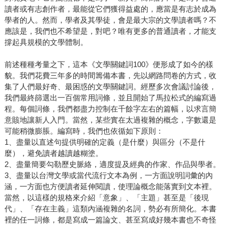
讀者或有志創作者，最能從它們獲得益處的，應當是有志於成為
學者的人。然而，學者及其學徒，會是最大宗的文學讀者嗎？不
應該是，我們也不希望是，對吧？唯有更多的普通讀者，才能支
撐起具規模的文學體制。
前述種種考量之下，這本《文學關鍵詞100》便形成了如今的樣
貌。我們花費三年多的時間籌備本書，先以網路問卷的方式，收
集了人們最好奇、最困惑的文學關鍵詞。經歷多次會議討論後，
我們最終篩選出一百個常用詞條，並且開始了馬拉松式的編寫過
程。每個詞條，我們都盡力控制在千餘字左右的篇幅，以求言簡
意賅地讓新人入門。當然，某些實在太過複雜的概念，字數還是
可能稍微膨脹。編寫時，我們也依循如下原則：
1、盡量以直述句提供明確的定義（是什麼）與區分（不是什
麼），避免讀者越讀越糊塗。
2、盡量簡要勾勒歷史脈絡，適度提及經典的作家、作品與學者。
3、盡量以台灣文學或當代流行文本為例，一方面說明詞彙的內
涵，一方面也方便讀者延伸閱讀，使理論概念能落實到文本裡。
當然，以這樣的規格來介紹「意象」、「主題」甚至是「後現
代」、「存在主義」這類內涵複雜的名詞，勢必有所簡化。本書
裡的任一詞條，都是寫成一篇論文、甚至寫成好幾本書也不奇怪