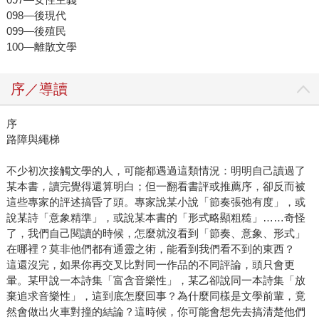
098—後現代
099—後殖民
100—離散文學
序／導讀
序
路障與繩梯
不少初次接觸文學的人，可能都遇過這類情況：明明自己讀過了
某本書，讀完覺得還算明白；但一翻看書評或推薦序，卻反而被
這些專家的評述搞昏了頭。專家說某小說「節奏張弛有度」，或
說某詩「意象精準」，或說某本書的「形式略顯粗糙」……奇怪
了，我們自己閱讀的時候，怎麼就沒看到「節奏、意象、形式」
在哪裡？莫非他們都有通靈之術，能看到我們看不到的東西？
這還沒完，如果你再交叉比對同一作品的不同評論，頭只會更
暈。某甲說一本詩集「富含音樂性」，某乙卻說同一本詩集「放
棄追求音樂性」，這到底怎麼回事？為什麼同樣是文學前輩，竟
然會做出火車對撞的結論？這時候，你可能會想先去搞清楚他們