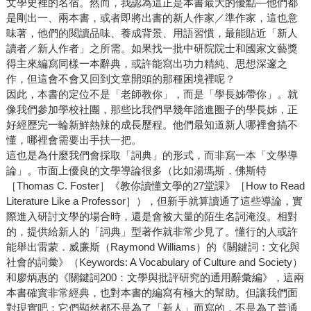
文學史裡的名宿。然而，我認為這正是本書最大的優點—他們都
是剛出一、兩本書，或者即將出書的新人作家／準作家，這也意
味著，他們的閱讀品味、養成背景、用語習慣，最能貼近「新人
讀者／新人作者」之所需。如果找一批中研院院士和國家文藝獎
得主來編寫同樣一本辭典，或許能寫出功力精純、思想深邃之
作，但這會不會又回到文章開頭的那種困境裡呢？
因此，本書的定位不是「老師教你」，而是「學長姊帶你」。就
像我們參加學校社團，那些比我們早幾年踏進圈子的學長姊，正
好經歷完一輪新鮮熱辣的成長歷程。他們最知道新人哪裡會搞不
懂，哪裡會需要出手扶一把。
這也是為什麼我們會採取「詞典」的形式，而非寫一本「文學導
論」。市面上優良的文學導論很多（比如湯瑪斯．佛斯特
［Thomas C. Foster］《教你讀懂文學的27堂課》［How to Read
Literature Like a Professor］），但新手就算讀通了這些導論，實
際進入研討文學的場合時，還是會被大量的陌生名詞淹沒。相對
的，提供給新人的「詞典」型著作就非常少見了。懂行的人或許
能舉出雷蒙．威廉斯（Raymond Williams）的《關鍵詞：文化與
社會的詞彙》（Keywords: A Vocabulary of Culture and Society）
和廖炳惠的《關鍵詞200：文學與批評研究的通用辭彙編》，這兩
本書確實非常經典，也對本書的編寫有極大的幫助。但讓我們面
對現實吧：它們顯然都不是為了「新人」而寫的，不是為了普通