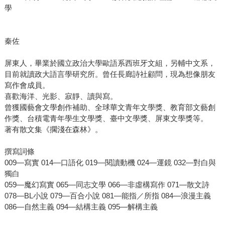
學
秦佐
屏東人，畢業於國立政治大學歐語系西班牙文組，另輔中文系，
目前就讀政大語言學研究所。曾任長廊詩社顧問，現為想像朋友
寫作會成員。
喜歡海洋、光影、寂靜、讀與寫。
曾獲國藝會文學創作補助、全球華文青年文學獎、教育部文藝創
作獎、台積電青年學生文學獎、臺中文學獎、屏東文學獎等。
著有散文集《擱淺在森林》。
撰寫詞條
009—寫實 014—口語化 019—閱讀動機 024—運鏡 032—對白與
獨白
059—魔幻寫實 065—同志文學 066—非虛構寫作 071—散文詩
078—BL小說 079—百合小說 081—能指／所指 084—浪漫主義
086—自然主義 094—結構主義 095—解構主義