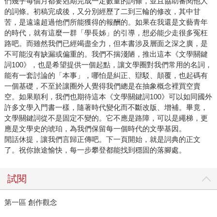
們幾乎每個月都要剋期完成一定數量的詞條，並且協助審閱他人
的詞條。初稿完成後，又分別經歷了二到三輪的修改，其中甘
苦，是遠遠超過他們所能獲得的報酬的。如果在我還是文藝青年
的時代，就有這麼一群「學長姊」的引導，想必能少走很多冤枉
路吧。而雖然我們已經竭盡全力，但本書涉及層面之深之廣，是
不可能沒有缺漏或偏重的。我們不揣淺陋，推出這本《文學關鍵
詞100》，也是希望提供一個起點，讓文學圈對我們常用的名詞，
能有一套討論的「本事」，哪怕是糾正、辯駁、顛覆，也起碼有
一個基礎，不至於讓圈外人覺得我們總是在抽象概念裡買空賣
空。如果順利，我們也期待這本《文學關鍵詞100》可以如同國外
許多文學入門書一樣，隨著時代變化而不斷改版、增補。畢竟，
文學關鍵詞從不是固定不變的。它不應是路障，可以是繩梯，更
應是文學史的琥珀，為我們保留每一個時代的文學基因。
閒話休提，讓我們言歸正傳吧。下一頁開始，就是詞典的正文
了。祝你旅途愉快，每一步攀登都能找到穩固的落腳處。
試閱
第一區 創作觀念