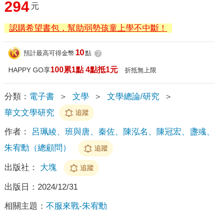
294
元
認購希望書包，幫助弱勢孩童上學不中斷！
10
預計最高可得金幣
點
?
100累1點 4點抵1元
HAPPY GO享
折抵無上限
分類：
電子書
＞
文學
＞
文學總論/研究
＞
華文文學研究
追蹤
作者：
呂珮綾、班與唐、秦佐、陳泓名、陳冠宏、盞彧、
朱宥勳（總顧問）
追蹤
出版社：
大塊
追蹤
出版日：
2024/12/31
相關主題：
不服來戰-朱宥勳