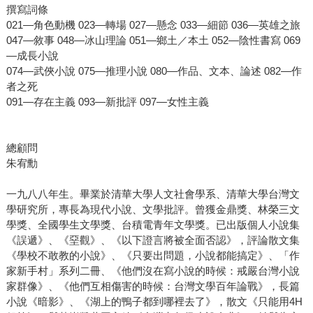
撰寫詞條
021—角色動機 023—轉場 027—懸念 033—細節 036—英雄之旅
047—敘事 048—冰山理論 051—鄉土／本土 052—陰性書寫 069
—成長小說
074—武俠小說 075—推理小說 080—作品、文本、論述 082—作
者之死
091—存在主義 093—新批評 097—女性主義
總顧問
朱宥勳
一九八八年生。畢業於清華大學人文社會學系、清華大學台灣文
學研究所，專長為現代小說、文學批評。曾獲金鼎獎、林榮三文
學獎、全國學生文學獎、台積電青年文學獎。已出版個人小說集
《誤遞》、《堊觀》、《以下證言將被全面否認》，評論散文集
《學校不敢教的小說》、《只要出問題，小說都能搞定》、「作
家新手村」系列二冊、《他們沒在寫小說的時候：戒嚴台灣小說
家群像》、《他們互相傷害的時候：台灣文學百年論戰》，長篇
小說《暗影》、《湖上的鴨子都到哪裡去了》，散文《只能用4H