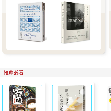
是文學作品的「血肉」裡層。用一句話說得更直白：形式是探問
作品「如何說」它，而內容則是作品它「說了什麼」。但若是要
回到實際的創作面，兩者其實無法割裂，它們必須要互相完整。
是的，所以這本書當然不會、也無法告訴你任何簡單的分法「形
式就是××」、「形式不是××」、「內容是形式以外的○○」。任何
一個寫作者，從來都無法輕易畫出兩者的界線。甚至，如果單純
只是以「讀者」角度出發，其實也不太需要在閱讀過程中去區分
何處是形式、何處是內容—看電影時，我們是被主角的動機吸
引，還是因為鏡位的拍攝與美術色調？一首詩結尾的韻味，是來
自於作者對生命的獨特體察，還是分行斷句帶來製造的效果？長
期關注台灣文史、妖異傳說的瀟湘神《臺北城裡妖魔跋扈》一書
裡的「共同作者」兼「小說人物」新日嵯峨子，是小說家筆下的
形式或內容？我們可以去分開來個別細談，當然也可以兼得享
推薦必看
受。
不過，對於每一個剛起步、打算投入寫作的人來說，不免總得思
考如何去拿捏兩者的關係。台灣當代重要詩人楊牧曾在《一首詩
的完成》這本書信體的散文集裡，自述過這樣的迷惘：「我一度
深為內容和形式孰先孰後感到困惑，那是少年時代，當我開始執
筆要寫一些什麼東西的時代——」因此，楊牧開始試圖模仿各種
詩型、臨摹連自己也不確知意義的格律、甚至強記各種辭藻來填