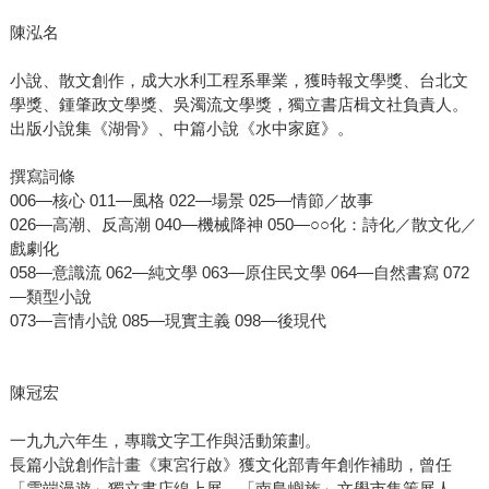
陳泓名
小說、散文創作，成大水利工程系畢業，獲時報文學獎、台北文
學獎、鍾肇政文學獎、吳濁流文學獎，獨立書店楫文社負責人。
出版小說集《湖骨》、中篇小說《水中家庭》。
撰寫詞條
006—核心 011—風格 022—場景 025—情節／故事
026—高潮、反高潮 040—機械降神 050—○○化：詩化／散文化／
戲劇化
058—意識流 062—純文學 063—原住民文學 064—自然書寫 072
—類型小說
073—言情小說 085—現實主義 098—後現代
陳冠宏
一九九六年生，專職文字工作與活動策劃。
長篇小說創作計畫《東宮行啟》獲文化部青年創作補助，曾任
「雲端漫遊」獨立書店線上展、「南島嶼族」文學市集策展人，