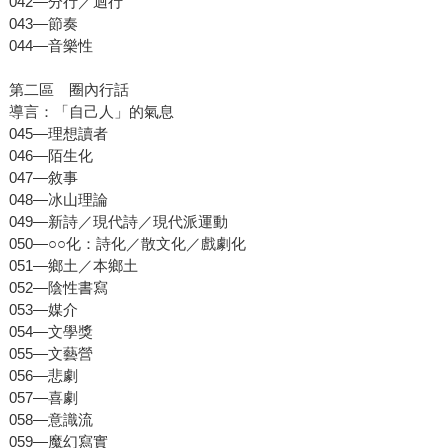
042—分行／迴行
043—節奏
044—音樂性
第二區 圈內行話
導言：「自己人」的氣息
045—理想讀者
046—陌生化
047—敘事
048—冰山理論
049—新詩／現代詩／現代派運動
050—○○化：詩化／散文化／戲劇化
051—鄉土／本鄉土
052—陰性書寫
053—媒介
054—文學獎
055—文藝營
056—悲劇
057—喜劇
058—意識流
059—魔幻寫實