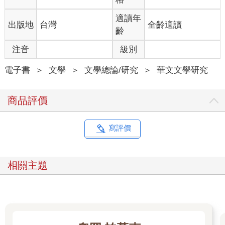
部作品為何漂亮，就是文學活動最核心的關懷了。
有趣的是，讀者往往不需要太深刻的訓練，就能夠體驗一部作品
適讀年
出版地
台灣
全齡適讀
—不管他的體驗是否美好。對大多數讀者而言，讀後有感，閱讀
齡
的基本目的便已達成，無須過多探究。但如果你要講清楚「為什
麼我覺得這篇小說很好、這首詩很差」，那就需要更精確的「眼
注音
級別
力」了。面對「讀書心得」而不知所措的小學生，並不是讀不懂
書、也不是沒有心得，只是沒有「眼力」，不知道該注意作品的
電子書
＞
文學
＞
文學總論/研究
＞
華文文學研究
哪些部分，也無法辨識各個部分之間，如何組合激盪出他所感受
到的效果。普通讀者與高手讀者的差別就在於，前者讀書讀到的
商品評價
是一顆顆的「字」和一條條「資訊」，但高手讀者能分辨輕重緩
急，知道有些資訊特別重要，知道每顆字詞功能不同，有主有
次。就像牛可以在草原裡認出最好吃的草一樣。
寫評價
因此，你可以把本區塊的詞條，當作一系列「建立眼力」的訓練
流程，順勢通讀過去。當然，你也可以跳讀跳查，只針對你需要
的部分來補強。大致而言，本區塊的前半部分，會先羅列所有文
相關主題
學作品都共通的基本原理—比如第一條「形式／內容」的區分，
便是不分文類、流派，都需要先搞清楚的分析框架。本區塊後半
部，則會帶入各文類專門的術語，比如來自小說的「敘事觀
點」、來自戲劇的「三一律」和來自新詩的「迴行」。不過，我
們雖然大致以「普遍到特殊」的原則來排列，但並沒有特別強調
邊界。畢竟許多文學概念會彼此借鑑，界線並沒有那麼分明—比