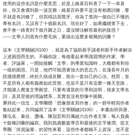
使用的這些名詞是什麼意思，於是上維基百科查了一下—恭喜
你，你又會遇到新一波災難：維基百科要不是沒有相應詞條，要
不就是有詞條了，但寫得詰屈聱牙。你為了查詢一個自己不懂的
專有名詞，又誤吞了十個新名詞。現在好了，如果繼續查下去，
會不會一路查到下個月圓之日，還沒辦法解答最初的疑惑？
——文學人到底有什麼毛病，要搞出這麼多複雜的詞彙？
這本《文學關鍵詞100》，就是為了協助新手讀者和新手作者解決
上述困惑而生的。不瞞你說，每個看起來學識淵博的作家、學
者、評論家，一開始接觸「文學」的專業知識時，大概都有和你
一樣的困惑。只是，他們可能憑著強大的意志力，在漫長年月的
跌撞摸爬裡，終於久病成良醫，熬出一套自己的心法。然而，並
不是所有人都有義務如此苦熬，也並不是只有這麼一條天堂路，
才能讓人爬進文學殿堂。只要有適當的引導和說明，很多文學名
詞，及其背後的理論體系，其實並沒有想像中困難。
秉持此一信念，文學團體「想像朋友寫作會」的一群年輕寫作者
集結起來，共同編寫了這本《文學關鍵詞100》。本書由班與唐、
陳泓名、秦佐、盞彧、陳冠宏和呂珮綾六位作者主筆，每人負責
十餘條詞彙的編寫。我則負責數篇導言和最後的文字修潤。從文
學圈「排資論輩」的習性來看，這些作者都稱不上資深，並不是