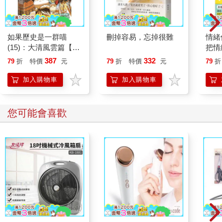
充自己的詩行。但楊牧後來很快便厭倦了這般制式途徑，便轉向
追求現代詩中的敦厚與真摯。
然而，十七歲的楊牧曾經走過一遭的遠路，並不只是出於臨摹格
律、學習不同詩型的形式練習。事實上，許多優秀作家對於「形
如果歷史是一群喵
刪掉容易，忘掉很難
情緒
式」技術層面的關心，也往往並不少於對「內容」的追求。這個
(15)：大清風雲篇【萌
把情
困惑，只是尚在辯證「內容該如何安置」的問題。在這封寫給年
貓漫畫學歷史】
誰都
387
332
79
折
特價
元
79
折
特價
元
79
折
輕詩人的信中，彼時已經四十八歲的楊牧寫道：「形式是活的，
不是死的，因為死的是規律，而詩不要規律。內容呢？內容是中
加入購物車
加入購物車
性的，天下無事不可入詩。」
因此，這不是選擇題。你媽和你（男）女友都掉進水裡了要救
誰？都救好嗎。你有兩隻手。畢竟「形式」與「內容」總是互為
您可能會喜歡
表裡，缺一不可。
有趣的是，所謂「形式」與「內容」兩者之間，其實也不一定會
是互相調節的關係。尤其在前衛藝術或是超現實主義（見360頁）
的表現手法中，它們也可以去互相衝撞、刺激、異議彼此。只要
你有志於創作，那你終究得非常認真地面對這個問題：屬於你自
己的「形式」與「內容」的結晶體，究竟是什麼？你希望它是什
麼？
很難，但它是永遠會值得你以生命去尋找的事情。永遠會值得。