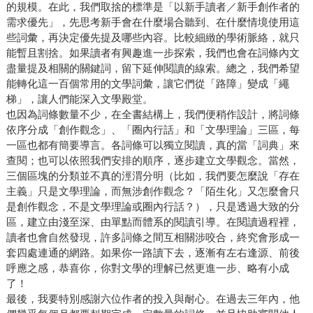
的規模。在此，我們取捨的標準是「以新手讀者／新手創作者的
需求優先」，先思考新手會在什麼場合聽到、在什麼情境使用這
些詞彙，再決定優先提及哪些內容。比較細緻的學術脈絡，就只
能暫且割捨。如果讀者有興趣進一步探索，我們也會在詞條內文
盡量提及相關的關鍵詞，留下延伸閱讀的線索。總之，我們希望
能轉化這一百個常用的文學詞彙，讓它們從「路障」變成「繩
梯」，讓人們能深入文學殿堂。
也因為詞條數量不少，在全書結構上，我們便稍作設計，將詞條
依序分成「創作觀念」、「圈內行話」和「文學理論」三區，每
一區也都有簡要導言。各詞條可以獨立閱讀，真的當「詞典」來
查閱；也可以依照我們安排的順序，逐步建立文學觀念。當然，
三個區塊的分類並不真的涇渭分明（比如，我們要怎麼說「存在
主義」只是文學理論，而無涉創作觀念？「陌生化」又怎麼會只
是創作觀念，不是文學理論或圈內行話？），只是透過大致的分
區，建立由淺至深、由單點而體系的閱讀引導。在閱讀過程裡，
讀者也會自然發現，許多詞條之間互相關涉咬合，終究會形成一
套四處連通的網路。如果你一路讀下去，逐漸有左右逢源、前後
呼應之感，恭喜你，你對文學的理解已然更進一步、略有小成
了！
最後，我要特別感謝六位作者的投入與耐心。在過去三年內，他