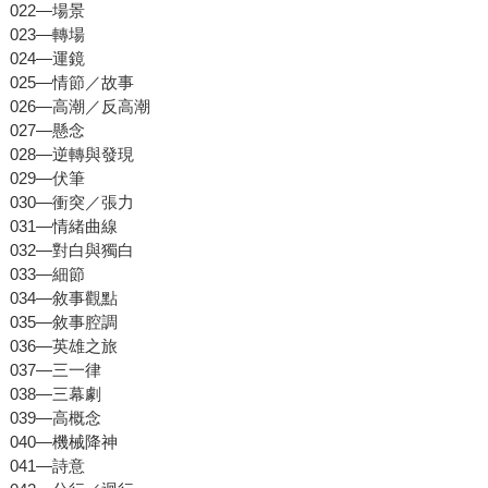
022—場景
023—轉場
024—運鏡
025—情節／故事
026—高潮／反高潮
027—懸念
028—逆轉與發現
029—伏筆
030—衝突／張力
031—情緒曲線
032—對白與獨白
033—細節
034—敘事觀點
035—敘事腔調
036—英雄之旅
037—三一律
038—三幕劇
039—高概念
040—機械降神
041—詩意