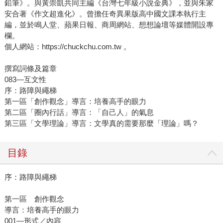
鉛筆》。與黃崇凱共同主編《台灣七年級小說金典》，並與朱家
安合著《作文超進化》。曾擔任奇異果版高中國文課本執行主
編，並於鳴人堂、蘋果日報、商周網站、想想論壇等媒體開設專
欄。
個人網站：https://chuckchu.com.tw 。
撰寫詞條及篇章
083—互文性
序：路障與繩梯
第一區「創作觀念」導言：培養高手的眼力
第二區「圈內行話」導言：「自己人」的氣息
第三區「文學理論」導言：文學真的需要那麼「理論」嗎？
目錄
序：路障與繩梯
第一區 創作觀念
導言：培養高手的眼力
001—形式／內容