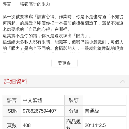
導言——培養高手的眼力
第一次被要求寫「讀書心得」作業時，你是不是也有過「不知從
何講起」的感受？即便你把一本書前前後後翻透了，還是不知道
老師要求的「自己的心得」在哪裡。
這其實不是你的錯，你只是還沒練出「眼力」。
雖然絕大多數人都有眼睛、能識字，但我們很少意識到，每個人
的「眼力」是完全不同的。會攝影的人，一眼就能從雜亂的現實
景色裡，「框」出合適的構圖。會看棒球的人，在球打出去的瞬
間，就知道眼睛要移去哪一個角度等待。專業的水電師傅，總能
看更多
從些許跡象裡，辨識出房子的管線問題。連動物都有自己的眼
力：在人類看來如茵一片的草原，在牛看來，卻是「好吃、難
吃、不能吃」的紛繁沙拉盤。
詳細資料
在文學領域也不例外，好的文學讀者，也有自己的「眼力」。
「創作觀念」這一區塊，就是一系列能夠培養「眼力」的詞條。
本區收錄四十四條，涵蓋文學創作的基礎觀念。這些名詞都是文
語言
中文繁體
裝訂
學人琅琅上口，彼此溝通的「日常用語」；同時，它們也是拆解
ISBN
9786267594407
分級
普通級
文學作品的工具箱。歸根究柢，文學作品並不滿足於「把話講清
楚」，而更要「把話講漂亮」，是一種帶有藝術性的「秀」。因
商品規
此，對於作者與讀者來說，如何把作品寫漂亮、如何精準辨識一
頁數
408
20*14*2.5
格