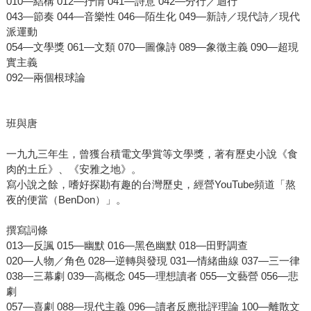
010—結構 012—抒情 041—詩意 042—分行／迴行
043—節奏 044—音樂性 046—陌生化 049—新詩／現代詩／現代
派運動
054—文學獎 061—文類 070—圖像詩 089—象徵主義 090—超現
實主義
092—兩個根球論
班與唐
一九九三年生，曾獲台積電文學賞等文學獎，著有歷史小說《食
肉的土丘》、《安雅之地》。
寫小說之餘，嗜好探勘有趣的台灣歷史，經營YouTube頻道「熬
夜的便當（BenDon）」。
撰寫詞條
013—反諷 015—幽默 016—黑色幽默 018—田野調查
020—人物／角色 028—逆轉與發現 031—情緒曲線 037—三一律
038—三幕劇 039—高概念 045—理想讀者 055—文藝營 056—悲
劇
057—喜劇 088—現代主義 096—讀者反應批評理論 100—離散文