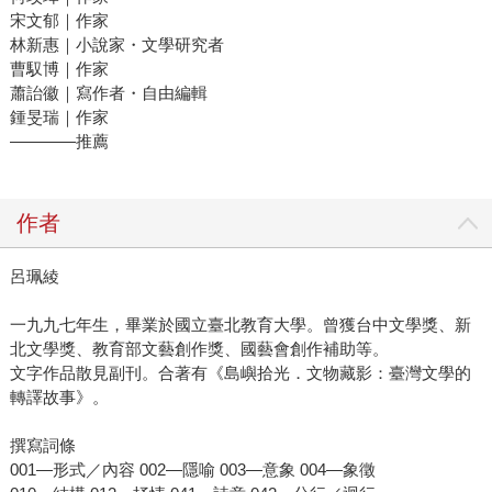
宋文郁｜作家
林新惠｜小說家・文學研究者
曹馭博｜作家
蕭詒徽｜寫作者・自由編輯
鍾旻瑞｜作家
————推薦
作者
呂珮綾
一九九七年生，畢業於國立臺北教育大學。曾獲台中文學獎、新
北文學獎、教育部文藝創作獎、國藝會創作補助等。
文字作品散見副刊。合著有《島嶼拾光．文物藏影：臺灣文學的
轉譯故事》。
撰寫詞條
001—形式／內容 002—隱喻 003—意象 004—象徵