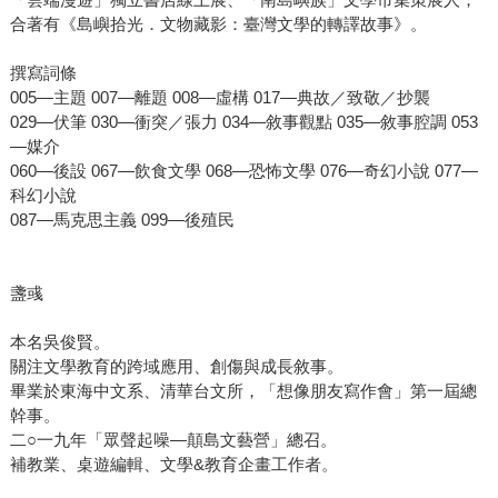
合著有《島嶼拾光．文物藏影：臺灣文學的轉譯故事》。
撰寫詞條
005—主題 007—離題 008—虛構 017—典故／致敬／抄襲
029—伏筆 030—衝突／張力 034—敘事觀點 035—敘事腔調 053
—媒介
060—後設 067—飲食文學 068—恐怖文學 076—奇幻小說 077—
科幻小說
087—馬克思主義 099—後殖民
盞彧
本名吳俊賢。
關注文學教育的跨域應用、創傷與成長敘事。
畢業於東海中文系、清華台文所，「想像朋友寫作會」第一屆總
幹事。
二○一九年「眾聲起噪—顛島文藝營」總召。
補教業、桌遊編輯、文學&教育企畫工作者。