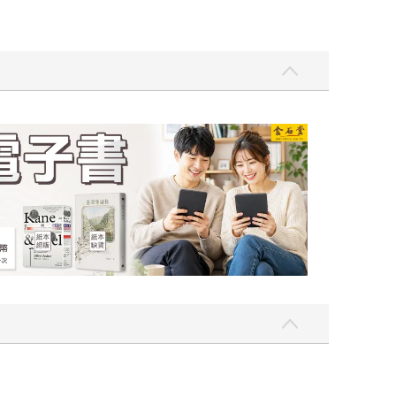
吃一點〉第二波
金石堂2026海