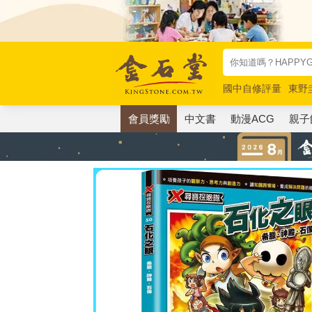
國中自修評量
東野
唯紅花綻放
奧德賽
會員獎勵
中文書
動漫ACG
親子