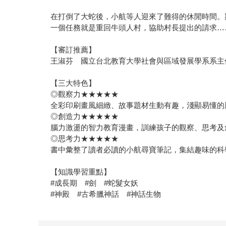
在打倒了大蛇後，小航等人迎來了難得的休閒時間。
一個任務就是重回牛頭人村，協助村長提出的請求…
【審訂推薦】
王淑芬 國立台北教育大學社會與區域發展學系系主
【三大特色】
◎觀察力★★★★★
全彩印刷畫風細緻、故事題材生動有趣，淺顯易懂的
◎創造力★★★★★
腦力激盪的智力教育漫畫，訓練孩子的觀察、思考及
◎思考力★★★★★
書中彙整了讀者必讀的小航尋寶筆記，集結趣味的科
【知識學習重點】
#成長期 #劍 #蛇髮女妖
#神殿 #古希臘神話 #神話生物