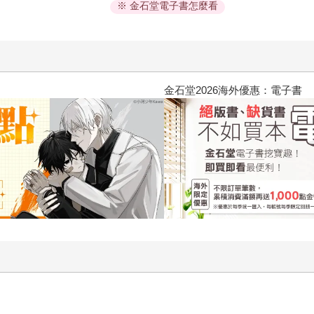
※ 金石堂電子書怎麼看
2026金石堂暑假漫博〈你好，我