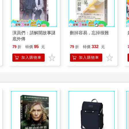
演員們：請解開故事謎
刪掉容易，忘掉很難
底外傳
95
332
79
折
特價
元
79
折
特價
元
加入購物車
加入購物車