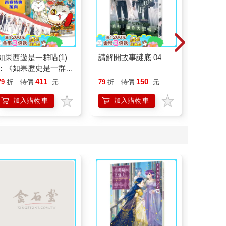
如果西遊是一群喵(1)
請解開故事謎底 04
為怪談點
：《如果歷史是一群
喵》作者最新力作，附
411
150
79
折
特價
元
79
折
特價
元
79
折
【首卷特典】拉頁
加入購物車
加入購物車
加