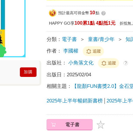
10
預計最高可得金幣
點
?
100累1點 4點抵1元
HAPPY GO享
折抵無
分類：
電子書
＞
童書/青少年
＞
知
作者：
李國權
追蹤
出版社：
小角落文化
追蹤
?
加購
出版日：
2025/02/04
相關主題：
【龍顏FUN書獎2.0】金
2025年上半年暢銷新書榜
2025年
電子書