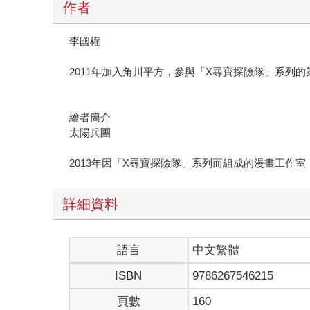
作者
李國權
2011年加入角川平方，參與「X尋寶探險隊」系列
繪者簡介
太陽兵團
2013年因「X尋寶探險隊」系列而組成的漫畫工作
詳細資料
語言
中文繁體
ISBN
9786267546215
頁數
160