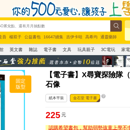
圭吾
楊双子
公益書包
16647續集
吉伊卡哇
高希均
通靈藥師
路邊攤新作
馬斯克
玩具總動員5
超慢跑
館
英文書
雜誌
電子書
文具
玩具親子
3C電玩
家
【電子書】X尋寶探險隊（
固定
石像
版型
?
紙本平裝
金石堂 電子書
225
元
認購希望書包，幫助弱勢孩童上學不