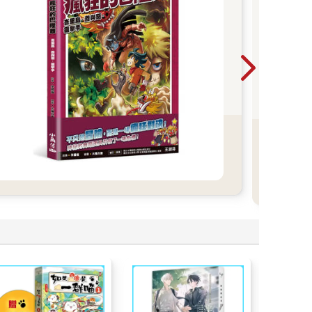
張
【用
紀念
粹，
情」