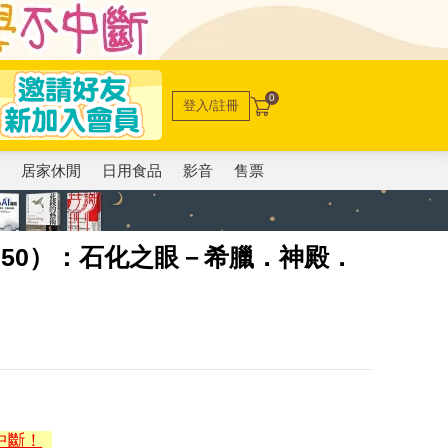
0
登入/註冊
電
居家休閒
日用食品
影音
售票
50）：石化之眼－希臘．神殿．
中斷！