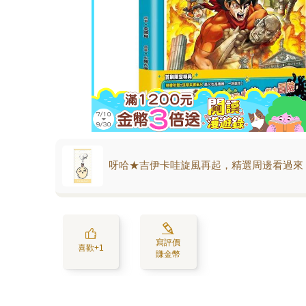
呀哈★吉伊卡哇旋風再起，精選周邊看過來
寫評價
喜歡+1
賺金幣