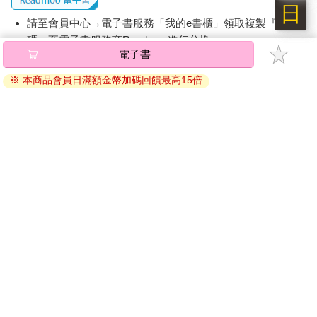
日
請至會員中心→電子書服務「我的e書櫃」領取複製『兌換
碼』至電子書服務商Readmoo進行兌換。
電子書
退換貨須知：
※ 本商品會員日滿額金幣加碼回饋最高15倍
因版權保護，您在金石堂所購買的電子書僅能以金石堂專屬
的閱讀軟體開啟閱讀，無法以其他閱讀器或直接下載檔案。
依據「消費者保護法」第19條及行政院消費者保護處公告之
「通訊交易解除權合理例外情事適用準則」，非以有形媒介
提供之數位內容或一經提供即為完成之線上服務，經消費者
事先同意始提供。（如：電子書、電子雜誌、下載版軟體、
虛擬商品…等），
不受「網購服務需提供七日鑑賞期」的限
制
。為維護您的權益，建議您先使用「試閱」功能後再付款
購買。