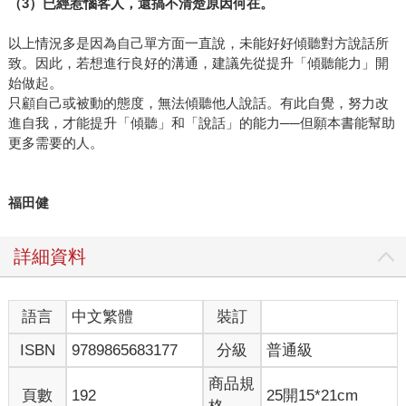
（3）
已經惹惱客人，還搞不清楚原因何在。
以上情況多是因為自己單方面一直說，未能好好傾聽對方說話所
致。因此，若想進行良好的溝通，建議先從提升「傾聽能力」開
始做起。
只顧自己或被動的態度，無法傾聽他人說話。有此自覺，努力改
進自我，才能提升「傾聽」和「說話」的能力──但願本書能幫助
更多需要的人。
福田健
詳細資料
語言
中文繁體
裝訂
ISBN
9789865683177
分級
普通級
商品規
頁數
192
25開15*21cm