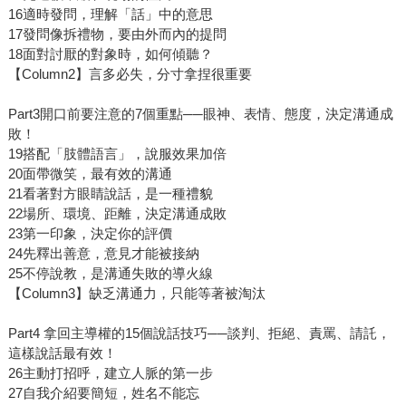
16適時發問，理解「話」中的意思
17發問像拆禮物，要由外而內的提問
18面對討厭的對象時，如何傾聽？
【Column2】言多必失，分寸拿捏很重要
Part3開口前要注意的7個重點──眼神、表情、態度，決定溝通成
敗！
19搭配「肢體語言」，說服效果加倍
20面帶微笑，最有效的溝通
21看著對方眼睛說話，是一種禮貌
22場所、環境、距離，決定溝通成敗
23第一印象，決定你的評價
24先釋出善意，意見才能被接納
25不停說教，是溝通失敗的導火線
【Column3】缺乏溝通力，只能等著被淘汰
Part4 拿回主導權的15個說話技巧──談判、拒絕、責罵、請託，
這樣說話最有效！
26主動打招呼，建立人脈的第一步
27自我介紹要簡短，姓名不能忘