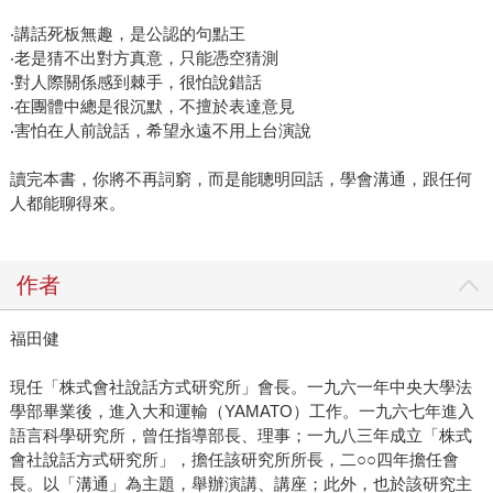
‧講話死板無趣，是公認的句點王
‧老是猜不出對方真意，只能憑空猜測
‧對人際關係感到棘手，很怕說錯話
‧在團體中總是很沉默，不擅於表達意見
‧害怕在人前說話，希望永遠不用上台演說
讀完本書，你將不再詞窮，而是能聰明回話，學會溝通，跟任何
人都能聊得來。
作者
福田健
現任「株式會社說話方式研究所」會長。一九六一年中央大學法
學部畢業後，進入大和運輸（YAMATO）工作。一九六七年進入
語言科學研究所，曾任指導部長、理事；一九八三年成立「株式
會社說話方式研究所」，擔任該研究所所長，二○○四年擔任會
長。以「溝通」為主題，舉辦演講、講座；此外，也於該研究主