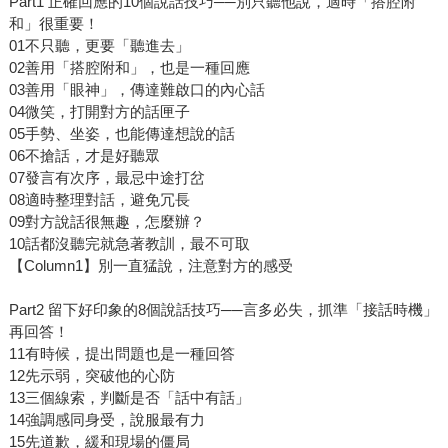
Part1 正確回應的10個說話技巧──別只聽他說，適時「搭腔附
和」很重要！
01不只聽，更要「聽進去」
02善用「搭腔附和」，也是一種回應
03善用「眼神」，傳達難啟口的內心話
04微笑，打開對方的話匣子
05手勢、坐姿，也能傳達想說的話
06不搶話，才是好聽眾
07發言有次序，最忌中途打岔
08適時整理對話，避免冗長
09對方說話很無趣，怎麼辦？
10話都沒聽完就急著教訓，最不可取
【Column1】別一直猛說，注意對方的感受
Part2 留下好印象的8個說話技巧──言多必失，抓準「接話時機」
再回答！
11有時候，提出問題也是一種回答
12先示弱，突破他的心防
13三個線索，判斷是否「話中有話」
14強調感同身受，說服最有力
15先道歉，緩和現場的僵局