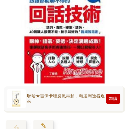
呀哈★吉伊卡哇旋風再起，精選周邊看過
加購
來