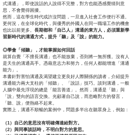
式溝通」，即使說話的人說得不完整，對方也能憑感覺猜到意
思，不會覺得困擾。
然而，這在學生時代或許沒問題，一旦進入社會工作便行不通。
更何況，在全球化時代，與優秀的外國人在同一職場工作的機會
也比以前更多。
長期都和「自己人」溝通的東方人，必須重新學
習新時代的溝通方式，提升「聽」及「說」的能力。
◎學會「傾聽」，才能掌握如何回話
就算自覺「不擅長溝通」也不能放棄，否則將一無所獲。沒有人
是天生的溝通高手。憑藉意志力和努力，任何人都能增進「溝通
能力」。
本書針對害怕溝通及渴望建立更良好人際關係的讀者，介紹提升
溝通能力兩大支柱的「傾聽」、「說話」技巧。談到溝通，一般
人腦中最先浮現的總是「能言善道」。然而，溝通是「聽」與
「說」雙向的語言交換。光顧著自己說，而忽略對方的發言，
「聽、說」便熱絡不起來。
實際上，溝通不順暢的案例中，問題多半出在聽眾身上，例如：
（1）
自己的意思沒有明確傳達給對方。
（2）
與同事談話時，不明白對方的意思。