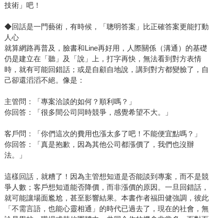
技術」吧！
◆回話是一門藝術，有時候，「聰明答案」比正確答案更能打動
人心
就算網路再普及，臉書和Line再好用，人際關係（溝通）的基礎
仍是建立在「聽」及「說」上，打字再快，無法看到對方表情
時，就有可能回錯話；或是自顧自地說，講到對方都變臉了，自
己卻還滔滔不絕。像是：
主管問：「專案洽談的如何？順利嗎？」
你回答：「很多間公司同時競爭，感覺希望不大。」
客戶問：「你們這次的費用也漲太多了吧！不能便宜點嗎？」
你回答：「真是抱歉，因為其他公司都漲價了，我們也沒辦
法。」
這樣回話，就糟了！因為主管想知道是否能談到專案，而不是競
爭人數；客戶想知道能否降價，而非漲價的原因。一旦回錯話，
就可能讓場面尷尬，甚至影響結果。本書作者福田健強調，彼此
「不需言語，也能心靈相通」的時代已過去了，現在的社會，無