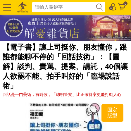
0
【電子書】讓上司挺你、朋友懂你，跟
誰都能聊不停的「回話技術」：【圖
解】談判、責罵、提案、請託，40個讓
人欲罷不能、拍手叫好的「臨場說話
術」
回話是一門藝術，有時候，「聰明答案」比正確答案更能打動人心
固定
版型