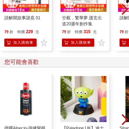
請解開故事謎底 01
廿載．繁華夢 護玄出
請解
道20週年創作集
229
315
79
折
特價
元
79
折
特價
元
79
折
加入購物車
加入購物車
您可能會喜歡
德國Alpecin-強健髮根
【Paladone UK】迪士
Stra