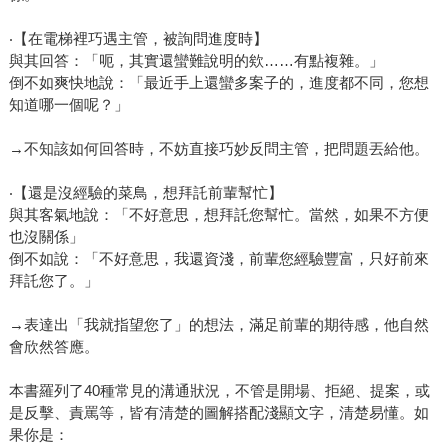
‧【在電梯裡巧遇主管，被詢問進度時】
與其回答：「呃，其實還蠻難說明的欸……有點複雜。」
倒不如爽快地說：「最近手上還蠻多案子的，進度都不同，您想
知道哪一個呢？」
→不知該如何回答時，不妨直接巧妙反問主管，把問題丟給他。
‧【還是沒經驗的菜鳥，想拜託前輩幫忙】
與其客氣地說：「不好意思，想拜託您幫忙。當然，如果不方便
也沒關係」
倒不如說：「不好意思，我還資淺，前輩您經驗豐富，只好前來
拜託您了。」
→表達出「我就指望您了」的想法，滿足前輩的期待感，他自然
會欣然答應。
本書羅列了40種常見的溝通狀況，不管是開場、拒絕、提案，或
是反擊、責罵等，皆有清楚的圖解搭配淺顯文字，清楚易懂。如
果你是：