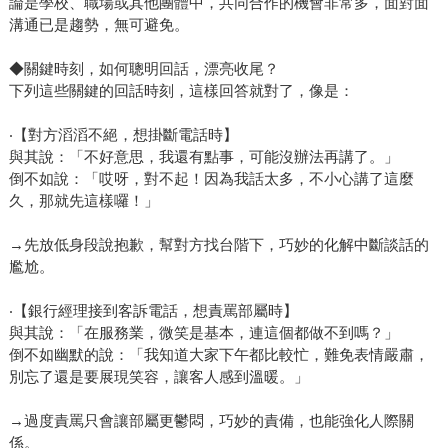
論是學校、職場或其他團體中，共同合作的機會非常多，面對面
溝通已是趨勢，無可避免。
◆關鍵時刻，如何聰明回話，漂亮收尾？
下列這些關鍵的回話時刻，這樣回答就對了，像是：
‧【對方滔滔不絕，想掛斷電話時】
與其說：「不好意思，我還有點事，可能沒辦法再講了。」
倒不如說：「哎呀，對不起！因為我話太多，不小心講了這麼
久，那就先這樣囉！」
→先放低身段說抱歉，幫對方找台階下，巧妙的化解中斷談話的
尷尬。
‧【銀行經理接到客訴電話，想責罵部屬時】
與其說：「在服務業，微笑是基本，連這個都做不到嗎？」
倒不如幽默的說：「我知道大家下午都比較忙，難免表情嚴肅，
別忘了還是要展現笑容，讓客人感到溫暖。」
→過度責罵只會讓部屬更鬱悶，巧妙的責備，也能強化人際關
係。