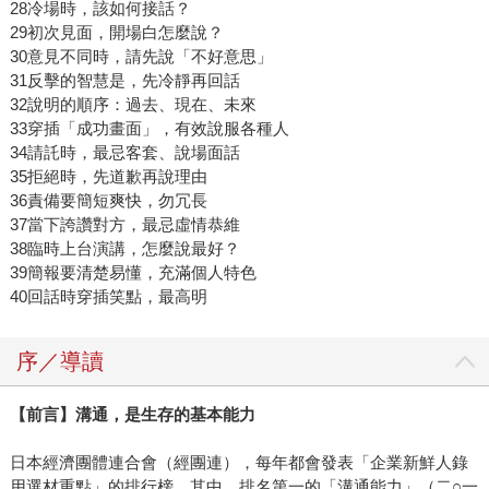
28冷場時，該如何接話？
29初次見面，開場白怎麼說？
30意見不同時，請先說「不好意思」
31反擊的智慧是，先冷靜再回話
32說明的順序：過去、現在、未來
33穿插「成功畫面」，有效說服各種人
34請託時，最忌客套、說場面話
35拒絕時，先道歉再說理由
36責備要簡短爽快，勿冗長
37當下誇讚對方，最忌虛情恭維
38臨時上台演講，怎麼說最好？
39簡報要清楚易懂，充滿個人特色
40回話時穿插笑點，最高明
序／導讀
【前言】
溝通，是生存的基本能力
日本經濟團體連合會（經團連），每年都會發表「企業新鮮人錄
用選材重點」的排行榜。其中，排名第一的「溝通能力」（二○一