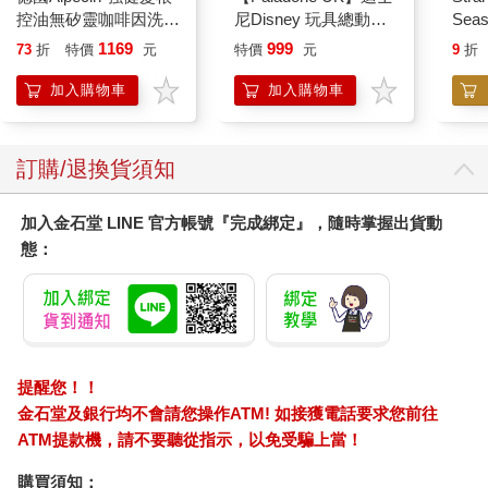
控油無矽靈咖啡因洗髮
尼Disney 玩具總動員
Seas
凝露375ml/瓶-C1強健
三眼怪造型 ICON小夜
Junio
1169
999
73
折
特價
元
特價
元
9
折
髮根(護髮洗髮精/男士
燈
調理頭皮洗髮液/0矽靈
加入購物車
加入購物車
滋潤洗頭髮水/一般髮
質適用)
訂購/退換貨須知
加入金石堂 LINE 官方帳號『完成綁定』，隨時掌握出貨動
態：
提醒您！！
金石堂及銀行均不會請您操作ATM! 如接獲電話要求您前往
ATM提款機，請不要聽從指示，以免受騙上當！
購買須知：