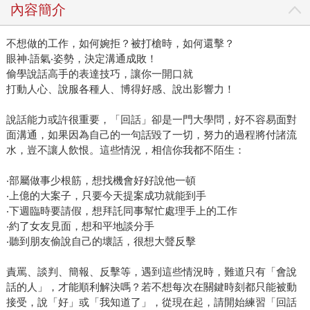
內容簡介
不想做的工作，如何婉拒？被打槍時，如何還擊？
眼神‧語氣‧姿勢，決定溝通成敗！
偷學說話高手的表達技巧，讓你一開口就
打動人心、說服各種人、博得好感、說出影響力！
說話能力或許很重要，「回話」卻是一門大學問，好不容易面對
面溝通，如果因為自己的一句話毀了一切，努力的過程將付諸流
水，豈不讓人飲恨。這些情況，相信你我都不陌生：
‧部屬做事少根筋，想找機會好好說他一頓
‧上億的大案子，只要今天提案成功就能到手
‧下週臨時要請假，想拜託同事幫忙處理手上的工作
‧約了女友見面，想和平地談分手
‧聽到朋友偷說自己的壞話，很想大聲反擊
責罵、談判、簡報、反擊等，遇到這些情況時，難道只有「會說
話的人」，才能順利解決嗎？若不想每次在關鍵時刻都只能被動
接受，說「好」或「我知道了」，從現在起，請開始練習「回話