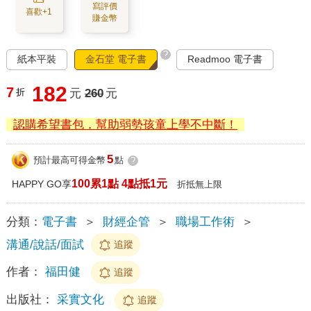
寫評價
喜歡+1
賺金幣
?
紙本平裝
金石堂 電子書
Readmoo 電子書
182
7
折
元
260
元
認購希望書包，幫助弱勢孩童上學不中斷！
5
預計最高可得金幣
點
?
100累1點 4點抵1元
HAPPY GO享
折抵無上限
分類：
電子書
＞
財經企管
＞
職場工作術
＞
溝通/說話/面試
追蹤
作者：
福田健
追蹤
出版社：
采實文化
追蹤