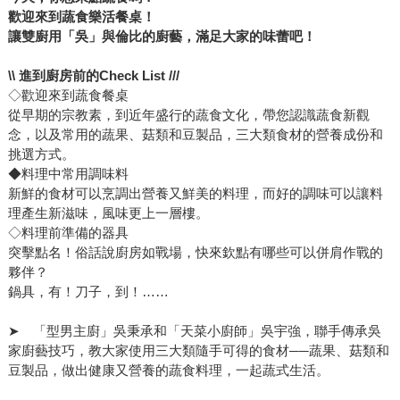
歡迎來到蔬食樂活餐桌！
讓雙廚用「吳」與倫比的廚藝，滿足大家的味蕾吧！
\\
進到廚房前的
Check List ///
◇歡迎來到蔬食餐桌
從早期的宗教素，到近年盛行的蔬食文化，帶您認識蔬食新觀
念，以及常用的蔬果、菇類和豆製品，三大類食材的營養成份和
挑選方式。
◆料理中常用調味料
新鮮的食材可以烹調出營養又鮮美的料理，而好的調味可以讓料
理產生新滋味，風味更上一層樓。
◇料理前準備的器具
突擊點名！俗話說廚房如戰場，快來欽點有哪些可以併肩作戰的
夥伴？
鍋具，有！刀子，到！……
➤ 「型男主廚」吳秉承和「天菜小廚師」吳宇強，聯手傳承吳
家廚藝技巧，教大家使用三大類隨手可得的食材──蔬果、菇類和
豆製品，做出健康又營養的蔬食料理，一起蔬式生活。