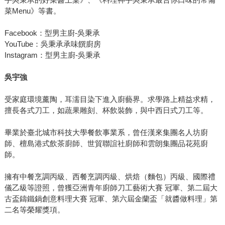
菜Menu》等書。
Facebook：型男主廚-吳秉承
YouTube：吳秉承承味饌廚房
Instagram：型男主廚-吳秉承
吳宇強
受家庭環境薰陶，耳濡目染下進入廚藝界。求學路上精益求精，
擅長各式刀工，如蔬果雕刻、杯飲裝飾，與中西日式刀工等。
畢業於臺北城市科技大學餐飲事業系，曾任漢來集團名人坊廚
師、檀島港式飲茶廚師、世貿聯誼社廚師和雲朗集團品花苑廚
師。
擁有中餐烹調丙級、西餐烹調丙級、烘焙（麵包）丙級、國際禮
儀乙級等證照，曾獲亞洲青年廚師刀工藝術大賽 冠軍、第二屆大
古盃鑄鐵鍋創意料理大賽 冠軍、第六屆金蘭盃「就醬做料理」第
二名等榮耀獎項。