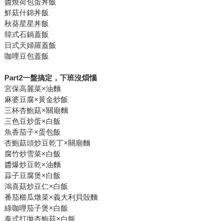
醬燒荷包蛋丼飯
鮮菇什錦丼飯
秋葵星星丼飯
韓式石鍋蓋飯
日式天婦羅蓋飯
咖哩豆包蓋飯
Part2
一盤搞定，下班沒煩惱
宮保高麗菜×油麵
麻婆豆腐×黃金炒飯
三杯杏鮑菇×關廟麵
三色豆炒蛋×白飯
魚香茄子×蛋包飯
杏鮑菇頭炒豆乾丁×關廟麵
腐竹炒雪菜×白飯
醬爆炒豆乾×油麵
蒜子豆腐煲×白飯
鴻喜菇炒豆仁×白飯
番茄櫛瓜燉菜×義大利貝殼麵
綠咖哩茄子煲×白飯
泰式打拋杏鮑菇×白飯