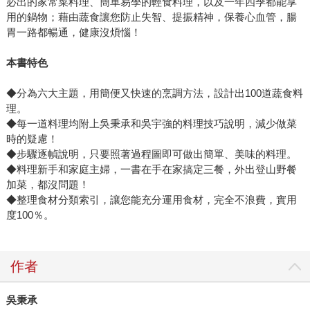
必出的家常菜料理、簡單易學的輕食料理，以及一年四季都能享
用的鍋物；藉由蔬食讓您防止失智、提振精神，保養心血管，腸
胃一路都暢通，健康沒煩惱！
本書特色
◆分為六大主題，用簡便又快速的烹調方法，設計出100道蔬食料
理。
◆每一道料理均附上吳秉承和吳宇強的料理技巧說明，減少做菜
時的疑慮！
◆步驟逐幀說明，只要照著過程圖即可做出簡單、美味的料理。
◆料理新手和家庭主婦，一書在手在家搞定三餐，外出登山野餐
加菜，都沒問題！
◆整理食材分類索引，讓您能充分運用食材，完全不浪費，實用
度100％。
作者
吳秉承