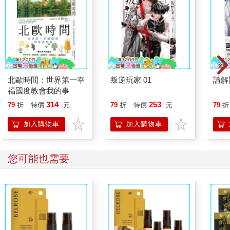
北歐時間：世界第一幸
叛逆玩家 01
請解
福國度教會我的事
314
253
79
折
特價
元
79
折
特價
元
79
折
加入購物車
加入購物車
您可能也需要