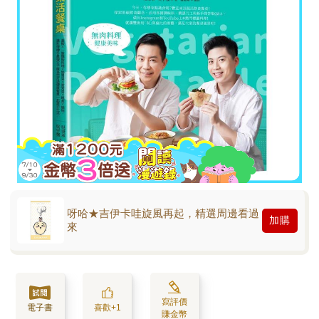
呀哈★吉伊卡哇旋風再起，精選周邊看過
加購
來
寫評價
電子書
喜歡+1
賺金幣