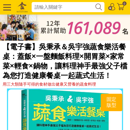
0
【電子書】吳秉承＆吳宇強蔬食樂活餐
桌：蓋飯×一盤麵飯料理×開胃菜×家常
菜×輕食×鍋物，讓料理神手最強父子檔
為您打造健康餐桌一起蔬式生活！
用三大類隨手可得的食材做出健康又營養的蔬食料理
固定
版型