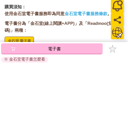
購買須知：
使用金石堂電子書服務即為同意
金石堂電子書服務條款
。
電子書分為「金石堂(線上閱讀+APP)」及「Readmoo(兌換
碼)」兩種：
電子書
將儲存於會員中心→電子書服務「我的e書櫃」，點選線上
閱讀直接開啟閱讀。
※ 金石堂電子書怎麼看
線上閱讀：
建議使用Chrome、Microsoft Edge 有較佳的線上瀏覽效
果， iOS 16 或以上版本，Android 6.0 以上版本，建議裝
置有6GB以上的記憶體，至少有 30 MB以上的容量。
離線閱讀：
APP下載：
iOS
Android
安裝電子書APP後，請依照提示登入「會員中心」→「我
的E書櫃」→「電子書APP通行碼/載具管理」，取得通行
碼再登入下載您所購買的電子書。完成下載後，點選任一
書籍即可開始離線閱讀。