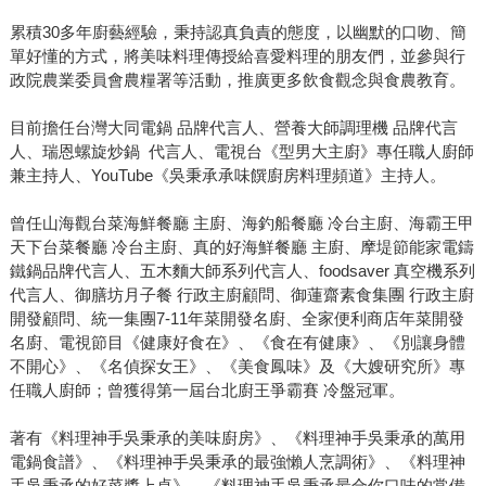
累積30多年廚藝經驗，秉持認真負責的態度，以幽默的口吻、簡
單好懂的方式，將美味料理傳授給喜愛料理的朋友們，並參與行
政院農業委員會農糧署等活動，推廣更多飲食觀念與食農教育。
目前擔任台灣大同電鍋 品牌代言人、營養大師調理機 品牌代言
人、瑞恩螺旋炒鍋 代言人、電視台《型男大主廚》專任職人廚師
兼主持人、YouTube《吳秉承承味饌廚房料理頻道》主持人。
曾任山海觀台菜海鮮餐廳 主廚、海釣船餐廳 冷台主廚、海霸王甲
天下台菜餐廳 冷台主廚、真的好海鮮餐廳 主廚、摩堤節能家電鑄
鐵鍋品牌代言人、五木麵大師系列代言人、foodsaver 真空機系列
代言人、御膳坊月子餐 行政主廚顧問、御蓮齋素食集團 行政主廚
開發顧問、統一集團7-11年菜開發名廚、全家便利商店年菜開發
名廚、電視節目《健康好食在》、《食在有健康》、《別讓身體
不開心》、《名偵探女王》、《美食鳳味》及《大嫂研究所》專
任職人廚師；曾獲得第一屆台北廚王爭霸賽 冷盤冠軍。
著有《料理神手吳秉承的美味廚房》、《料理神手吳秉承的萬用
電鍋食譜》、《料理神手吳秉承的最強懶人烹調術》、《料理神
手吳秉承的好菜醬上桌》、《料理神手吳秉承最合你口味的常備