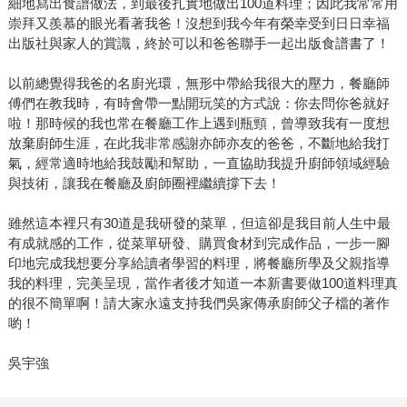
細地寫出食譜做法，到最後扎實地做出100道料理；因此我常常用
崇拜又羨慕的眼光看著我爸！沒想到我今年有榮幸受到日日幸福
出版社與家人的賞識，終於可以和爸爸聯手一起出版食譜書了！
以前總覺得我爸的名廚光環，無形中帶給我很大的壓力，餐廳師
傅們在教我時，有時會帶一點開玩笑的方式說：你去問你爸就好
啦！那時候的我也常在餐廳工作上遇到瓶頸，曾導致我有一度想
放棄廚師生涯，在此我非常感謝亦師亦友的爸爸，不斷地給我打
氣，經常適時地給我鼓勵和幫助，一直協助我提升廚師領域經驗
與技術，讓我在餐廳及廚師圈裡繼續撐下去！
雖然這本裡只有30道是我研發的菜單，但這卻是我目前人生中最
有成就感的工作，從菜單研發、購買食材到完成作品，一步一腳
印地完成我想要分享給讀者學習的料理，將餐廳所學及父親指導
我的料理，完美呈現，當作者後才知道一本新書要做100道料理真
的很不簡單啊！請大家永遠支持我們吳家傳承廚師父子檔的著作
喲！
吳宇強