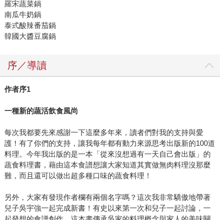
羅宋蔬菜鍋
南瓜牛奶鍋
泰式酸辣番茄鍋
韓國大醬豆腐鍋
序／導讀
作者序
1
一種新的蔬活飲食風尚
每次我都要先來感謝一下這麼多年來，讀者們對我的支持與愛
護！有了你們的支持，讓我每年都有動力來源思考出版新的100道
料理。今年我出版的是一本「從來沒想過有一天自己會出版」的
蔬食料理書，藉由這本食譜想讓大家知道其實做無肉料理沒那麼
難，而且還可以做出超多種口味的蔬食料理！
另外，大家有發現作者欄有兩個名字嗎？這次我非常驕傲地帶著
兒子吳宇強一起完成新書！有史以來第一次和兒子一起討論，一
起發想的食譜創作。這本書傳承吳家的料理概念與家人的美味關