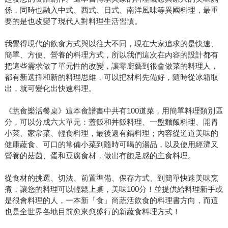
係，同時也融入中式、西式、日式、南洋風味等異國料理，最重
要的是也改變了現代人對料理生活習慣。
我覺得現代的飲食方式與以往大不同，現在大家追求的是快速、
簡單、方便、營養的料理方式，所以我們這次在內容的設計都有
把這些需求做了單元性的改變，讓零廚藝到很會做菜的料理人，
都有新選擇和新的料理思維，可以把材料先備好，隨時從冰箱取
出，就可變化出快速料理。
《蔬食樂活餐桌》這本食譜書中共有100道菜，用簡單料理類別區
分，可以分成六大單元：蓋飯和丼飯料理、一盤麵飯料理、開胃
小菜、家常菜、輕食料理，最後還有鍋料理；內容從道道美味的
健康蔬食、可口的常備小菜到隨時可喝的湯品，以及使用經濟又
營養的菇菌、蛋和豆腐食材，做出有飽足感的主食料理。
從食材的挑選、切法、前置準備、保存方式、到簡單快速美味烹
煮，讓您的料理可以輕鬆上桌，美味100分！並提供給料理新手或
是很會料理的人，一本新「食」尚蔬活飲食的料理書方向，而這
也是全世界各地目前愈來愈盛行的新蔬食料理方式！