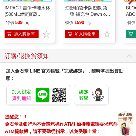
IMPACT 吉伊卡哇水杯
幻獸帕魯卡牌遊戲 第
BLO
(500ML)#寶寶藍
一彈 補充包 Dawn of
AB
IMCHB01LB
Palpagos（日文版一
539
1590
特價
元
特價
元
特價
盒）
加入購物車
加入購物車
訂購/退換貨須知
加入金石堂 LINE 官方帳號『完成綁定』，隨時掌握出貨動
態：
提醒您！！
金石堂及銀行均不會請您操作ATM! 如接獲電話要求您前往
ATM提款機，請不要聽從指示，以免受騙上當！