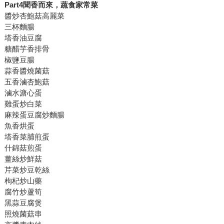
Part4
聞香而來，蔬食家常菜
醬炒杏鮑菇高麗菜
三杯麵腸
塔香油豆腐
糖醋芋香排骨
椒鹽豆腸
蒜香醬燒菌菇
五香滷杏鮑菇
滷水溏心蛋
雞蛋炒白菜
麻辣蛋豆腐炒麵腸
魚香烘蛋
塔香菜脯煎蛋
什錦菇煎蛋
薑絲炒鮮菇
芹菜炒豆乾絲
枸杞炒山藥
腐竹炒蘆筍
黑蒜豆腐煲
照燒菌菇串