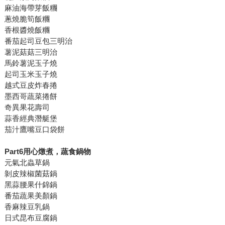
麻油海帶芽飯糰
蔥燒脆筍飯糰
香根醬燒飯糰
番茄起司豆包三明治
薯泥菇菇三明治
馬鈴薯泥玉子燒
起司玉米玉子燒
越式豆皮炸春捲
墨西哥蔬菜捲餅
奇異果花壽司
蒜香經典潛艇堡
茄汁鷹嘴豆口袋餅
Part6
用心燉煮，蔬食鍋物
元氣北蟲草鍋
剝皮辣椒菌菇鍋
黑蒜腰果什錦鍋
番茄蔬果美顏鍋
香麻辣豆乳鍋
日式昆布豆腐鍋