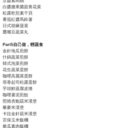
京醬素肉絲
白醬腰果菌菇青花菜
松露乾煎素干貝
番茄紅醬馬鈴薯
日式胡麻菠菜
鷹嘴豆蔬菜丸
Part5
自己做，輕蔬食
金針地瓜煎餅
什錦蔬菜煎餅
韓式泡菜煎餅
花生蔬菜蛋餅
咖哩高麗菜蛋餅
塔香起司松露蛋餅
芋頭鮮蔬腐皮捲
咖哩薯泥煎餃
照燒杏鮑菇米漢堡
藜麥米漢堡
卡拉金針菇米漢堡
宮保玉米飯糰
脆瓜素肉飯糰