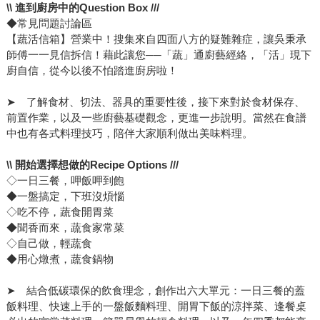
\\
進到廚房中的
Question Box ///
◆常見問題討論區
【蔬活信箱】營業中！搜集來自四面八方的疑難雜症，讓吳秉承
師傅一一見信拆信！藉此讓您──「蔬」通廚藝經絡，「活」現下
廚自信，從今以後不怕踏進廚房啦！
➤ 了解食材、切法、器具的重要性後，接下來對於食材保存、
前置作業，以及一些廚藝基礎觀念，更進一步說明。當然在食譜
中也有各式料理技巧，陪伴大家順利做出美味料理。
\\
開始選擇想做的
Recipe Options ///
◇一日三餐，呷飯呷到飽
◆一盤搞定，下班沒煩惱
◇吃不停，蔬食開胃菜
◆聞香而來，蔬食家常菜
◇自己做，輕蔬食
◆用心燉煮，蔬食鍋物
➤ 結合低碳環保的飲食理念，創作出六大單元：一日三餐的蓋
飯料理、快速上手的一盤飯麵料理、開胃下飯的涼拌菜、逢餐桌