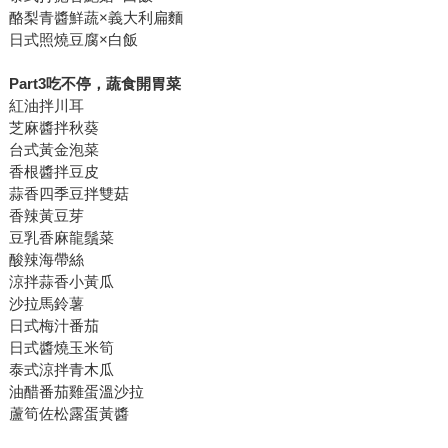
酪梨青醬鮮蔬×義大利扁麵
日式照燒豆腐×白飯
Part3
吃不停，蔬食開胃菜
紅油拌川耳
芝麻醬拌秋葵
台式黃金泡菜
香根醬拌豆皮
蒜香四季豆拌雙菇
香辣黃豆芽
豆乳香麻龍鬚菜
酸辣海帶絲
涼拌蒜香小黃瓜
沙拉馬鈴薯
日式梅汁番茄
日式醬燒玉米筍
泰式涼拌青木瓜
油醋番茄雞蛋溫沙拉
蘆筍佐松露蛋黃醬