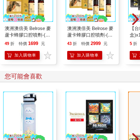
澳洲澳倍美 Belrose 麥
澳洲澳倍美 Belrose 麥
【台
蘆卡蜂膠口腔噴劑-(2
蘆卡蜂膠口腔噴劑-(4
盒)x
入組 25ml/瓶)
入組 25ml/瓶)
1699
2999
49
折
特價
元
43
折
特價
元
5
折
加入購物車
加入購物車
您可能會喜歡