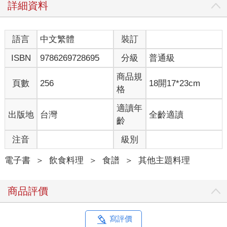
詳細資料
語言
中文繁體
裝訂
ISBN
9786269728695
分級
普通級
商品規
頁數
256
18開17*23cm
格
適讀年
出版地
台灣
全齡適讀
齡
注音
級別
電子書
＞
飲食料理
＞
食譜
＞
其他主題料理
商品評價
寫評價