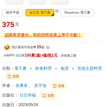
?
紙本平裝
金石堂 電子書
Readmoo 電子書
375
元
認購希望書包，幫助弱勢孩童上學不中斷！
15
預計最高可得金幣
點
?
100累1點 4點抵1元
HAPPY GO享
折抵無上限
分類：
電子書
＞
飲食料理
＞
食譜
＞
其他主題料理
追蹤
作者：
吳秉承
、
吳宇強
追蹤
出版社：
日日幸福
追蹤
出版日：
2023/05/24