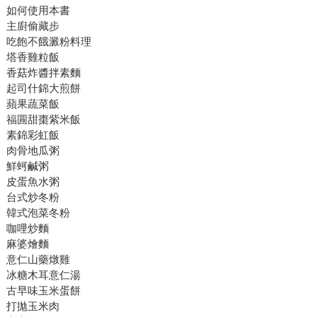
如何使用本書
主廚偷藏步
吃飽不餓澱粉料理
塔香雞粒飯
香菇炸醬拌素麵
起司什錦大煎餅
蘋果蔬菜飯
福㘣甜棗紫米飯
素錦彩虹飯
肉骨地瓜粥
鮮蚵鹹粥
皮蛋魚水粥
台式炒冬粉
韓式泡菜冬粉
咖哩炒麵
麻婆燴麵
意仁山藥燉雞
冰糖木耳意仁湯
古早味玉米蛋餅
打拋玉米肉