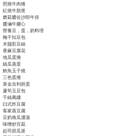
照燒牛肉捲
紅燒牛肋煲
磨菇醬佐沙郎牛排
醬滷牛腱心
營養豆，蛋，奶料理
梅干扣豆包
木鬚彩豆絲
香麻豆腐花
地瓜蛋捲
絲瓜蒸蛋
鮪魚玉子燒
三色蛋捲
黃金吉利烘蛋
蘆筍玉豆包
千絲萬縷
曰式炸豆腐
客家蒸豆腐
豆奶南瓜濃湯
味噌炒百菇
起司節瓜派