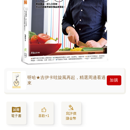
呀哈★吉伊卡哇旋風再起，精選周邊看過
加購
來
寫評價
電子書
喜歡+1
賺金幣