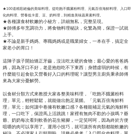
★100道精彩絕倫的美味料理。從吃飽不餓澱粉料理、元氣百倍海鮮料理、入口即
化肉料理、營養低卡蛋、豆、奶料理，到精進美味蔬果素料理。
★各種讓食材軟嫩的小秘方，詳細無私，完整呈現。
★師傅多年烹調功力，將食物料理秘訣，化繁為簡，保證一試就
上手。
★不論是新手媽媽、專職媽媽或是職業婦女，一本在手，搞定全
家老小的胃口！
這陣子孩子開始矯正牙齒，沒法吃太硬的食物；最心愛的爸爸媽
媽，因為牙口不好，老是抱怨吃不下東西；身體虛弱的時候，有
什麼能引起食欲又營養好入口的料理呢？讓型男主廚吳秉承師傅
來為大家分憂解勞。
以食材分類方式來教授大家各整美味料理，「吃飽不餓澱粉料
理」單元，輕輕鬆鬆，就能做出飽足菜餚。「元氣百倍海鮮料
理」單元；如何讓中卷擁有軟嫩口感？各種能補足元氣的海鮮料
理，一口吃下，保證馬上活跳跳！家裡有無肉不歡的小孩嗎？爺
爺、奶奶每次看到軟香的花生豬腳，一定笑呵呵，因為終於方便
咀嚼的肉可以享用了。運用小技巧，就可讓所有肉類都能軟嫩的
秘訣，不必讓家人引頸期盼。請務必參考「入口即化肉料理」單