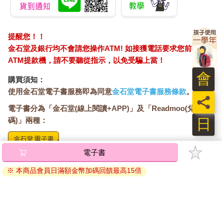
提醒您！！
金石堂及銀行均不會請您操作ATM! 如接獲電話要求您前往
ATM提款機，請不要聽從指示，以免受騙上當！
會
購買須知：
使用金石堂電子書服務即為同意
金石堂電子書服務條款
。
員
電子書分為「金石堂(線上閱讀+APP)」及「Readmoo(兌換
日
碼)」兩種：
電子書
將儲存於會員中心→電子書服務「我的e書櫃」，點選線上
閱讀直接開啟閱讀。
※ 本商品會員日滿額金幣加碼回饋最高15倍
線上閱讀：
建議使用Chrome、Microsoft Edge 有較佳的線上瀏覽效
果， iOS 16 或以上版本，Android 6.0 以上版本，建議裝
置有6GB以上的記憶體，至少有 30 MB以上的容量。