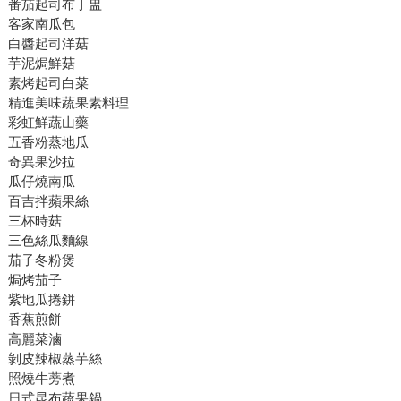
番茄起司布丁盅
客家南瓜包
白醬起司洋菇
芋泥焗鮮菇
素烤起司白菜
精進美味蔬果素料理
彩虹鮮蔬山藥
五香粉蒸地瓜
奇異果沙拉
瓜仔燒南瓜
百吉拌蘋果絲
三杯時菇
三色絲瓜麵線
茄子冬粉煲
焗烤茄子
紫地瓜捲鉼
香蕉煎餅
高麗菜滷
剝皮辣椒蒸芋絲
照燒牛蒡煮
日式昆布蔬果鍋