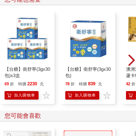
【台糖】衛舒寧(3gx30
【台糖】衛舒寧(3gx30
澳洲澳
包)x3盒
包)
蘆卡
入組 
2230
839
69
折
特價
元
78
折
特價
元
42
折
加入購物車
加入購物車
您可能會喜歡