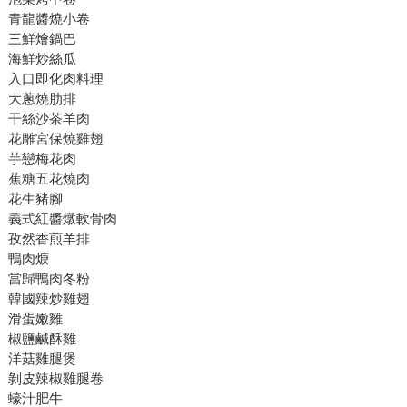
青龍醬燒小卷
三鮮燴鍋巴
海鮮炒絲瓜
入口即化肉料理
大蔥燒肋排
干絲沙茶羊肉
花雕宮保燒雞翅
芋戀梅花肉
蕉糖五花燒肉
花生豬腳
義式紅醬燉軟骨肉
孜然香煎羊排
鴨肉焿
當歸鴨肉冬粉
韓國辣炒雞翅
滑蛋嫩雞
椒鹽鹹酥雞
洋菇雞腿煲
剝皮辣椒雞腿卷
蠔汁肥牛