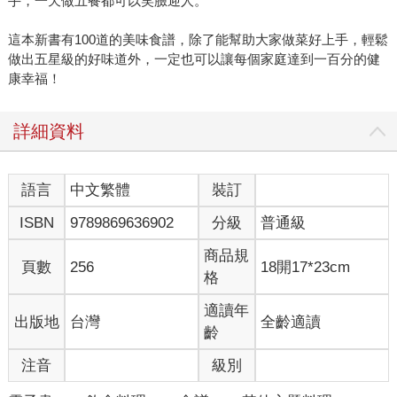
手，一天做五餐都可以笑臉迎人。
這本新書有100道的美味食譜，除了能幫助大家做菜好上手，輕鬆
做出五星級的好味道外，一定也可以讓每個家庭達到一百分的健
康幸福！
詳細資料
語言
中文繁體
裝訂
ISBN
9789869636902
分級
普通級
商品規
頁數
256
18開17*23cm
格
適讀年
出版地
台灣
全齡適讀
齡
注音
級別