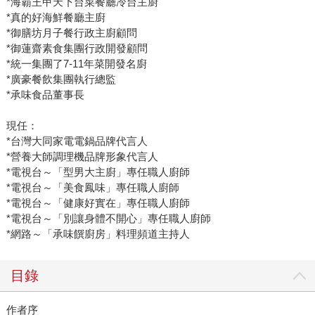
*海霸王甲天下台菜餐廳冷台主廚
*真的好海鮮餐廳主廚
*御膳坊月子餐行政主廚顧問
*御蓮齋素食集團行政開發顧問
*統一集團了7-11年菜開發名廚
*廣豪餐飲集團執行總監
*承味食品董事長
現任：
*台灣大同家電電鍋品牌代言人
*營養大師調理機品牌形象代言人
*電視台～「型男大主廚」專任職人廚師
*電視台～「美食鳳味」專任職人廚師
*電視台～「健康好實在」專任職人廚師
*電視台～「別讓身體不開心」專任職人廚師
*網路～「承味饌廚房」料理頻道主持人
目錄
作者序