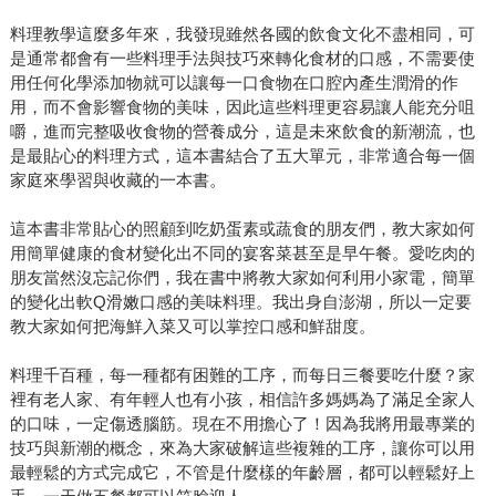
料理教學這麼多年來，我發現雖然各國的飲食文化不盡相同，可
是通常都會有一些料理手法與技巧來轉化食材的口感，不需要使
用任何化學添加物就可以讓每一口食物在口腔內產生潤滑的作
用，而不會影響食物的美味，因此這些料理更容易讓人能充分咀
嚼，進而完整吸收食物的營養成分，這是未來飲食的新潮流，也
是最貼心的料理方式，這本書結合了五大單元，非常適合每一個
家庭來學習與收藏的一本書。
這本書非常貼心的照顧到吃奶蛋素或蔬食的朋友們，教大家如何
用簡單健康的食材變化出不同的宴客菜甚至是早午餐。愛吃肉的
朋友當然沒忘記你們，我在書中將教大家如何利用小家電，簡單
的變化出軟Q滑嫩口感的美味料理。我出身自澎湖，所以一定要
教大家如何把海鮮入菜又可以掌控口感和鮮甜度。
料理千百種，每一種都有困難的工序，而每日三餐要吃什麼？家
裡有老人家、有年輕人也有小孩，相信許多媽媽為了滿足全家人
的口味，一定傷透腦筋。現在不用擔心了！因為我將用最專業的
技巧與新潮的概念，來為大家破解這些複雜的工序，讓你可以用
最輕鬆的方式完成它，不管是什麼樣的年齡層，都可以輕鬆好上