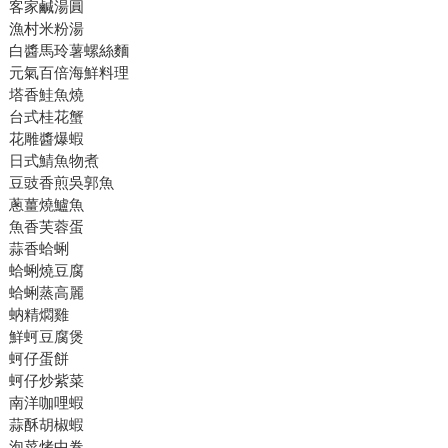
客家鹹湯圓
漁村米粉湯
白醬馬玲薯螺絲麵
元氣百倍海鮮料理
塔香鮭魚燒
台式桂花蟹
花雕醬爆蝦
日式鯖魚物煮
豆豉香煎吳郭魚
蔥薑燒鱸魚
魚香芙蓉蛋
蒜香蛤蜊
蛤蜊燒豆腐
蛤蜊蒸高麗
蚋精燜雞
鮮蚵豆腐煲
蚵仔蛋餅
蚵仔炒紫菜
南洋咖哩蝦
蒜酥胡椒蝦
泡菜烤中卷