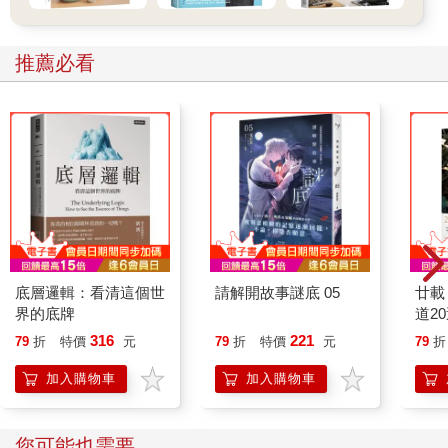
推薦必看
底層邏輯：看清這個世
請解開故事謎底 05
廿載
界的底牌
道2
316
221
79
折
特價
元
79
折
特價
元
79
折
加入購物車
加入購物車
您可能也需要