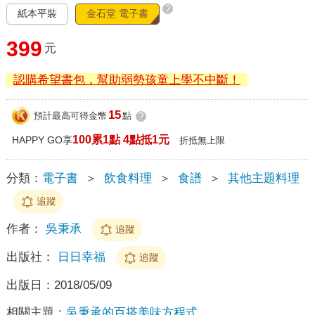
?
紙本平裝
金石堂 電子書
399
元
認購希望書包，幫助弱勢孩童上學不中斷！
15
預計最高可得金幣
點
?
100累1點 4點抵1元
HAPPY GO享
折抵無上限
分類：
電子書
＞
飲食料理
＞
食譜
＞
其他主題料理
追蹤
作者：
吳秉承
追蹤
出版社：
日日幸福
追蹤
出版日：
2018/05/09
相關主題：
吳秉承的百搭美味方程式