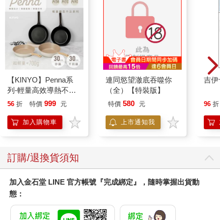
【KINYO】Penna系
連同慾望澈底吞噬你
吉伊
列-輕量高效導熱不沾
（全）【特裝版】
平煎鍋30cm
999
580
56
折
特價
元
特價
元
96
折
加入購物車
上市通知我
訂購/退換貨須知
加入金石堂 LINE 官方帳號『完成綁定』，隨時掌握出貨動
態：